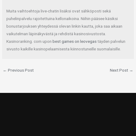
Muita vaihtoehtoja live-chatin lisäksi ovat sähköposti sekä
puhelinpalvelu rajoitettuina kellonaikoina. Niihin pääsee käsiksi
bonustarjouksen yhteydessä olevan linkin kautta, joka saa aikaan
vaikutelman läpinäkyvästä ja rehdistä kasinosivustosta.
Kasinoranking. com upon
best games on leovegas
täyden palvelun
sivusto kaikille kasinopelaamisesta kiinnostuneille suomalaisille.
←
Previous Post
Next Post
→