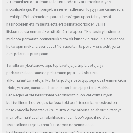
20 ilmaiskierrosta ilman talletusta odottavat tietenkin myös
mobiilipelaajia. Kampanja-bannerien adhesión löytyy itse kasinoaula
– ehkäpä Pohjoismaiden paras! LeoVegas upon tehnyt sekä
kasinopelien etsimisestä että eri pelikategorioiden välillä
liikkumisesta ennennäkemättömän helppoa. Yksi testiryhmämme
mielestä parhaista ominaisuuksista oli kuitenkin ruudun alareunassa
koko ajan mukana seuraavat 10 suosituinta peliä – siis pelit, joita
olet pelannut pisimpään.
Tarjolla on yksittäisvetoja, tuplavetoja ja tripla vetoja, ja
parhaimmillaan pääsee pelaamaan jopa 12-kohtaisia
akkumulaattorivetoja. Muita tarjottuja vetotyyppejä ovat esimerkiksi
trixie, yankee, canadian, heinz, super heinz ja patent. Vaikka
LeoVegas ei ole keskittynyt vedonlyöntiin, on valikoima hyvin
kohtuullinen. Leo Vegas tarjoaa toki perinteisen kasinosivuston
tietokoneella käytettäväksi, mutta viime aikoina se about niittänyt
mainetta mahtavalla mobiilikasinollaan. LeoVegas ilmoittaa
sivustollaan tarjoavansa “Euroopan nopeimman ja
käyttäjäystävällisimmän mobiilikasinon”. Siinä sony ericsson ei