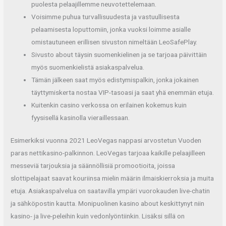
puolesta pelaajillemme neuvotettelemaan.
Voisimme puhua turvallisuudesta ja vastuullisesta
pelaamisesta loputtomiin, jonka vuoksi loimme asialle
omistautuneen erillisen sivuston nimeltään LeoSafePlay.
Sivusto about täysin suomenkielinen ja se tarjoaa päivittäin
myös suomenkielistä asiakaspalvelua.
Tämän jälkeen saat myös edistymispalkin, jonka jokainen
täyttymiskerta nostaa VIP-tasoasi ja saat yhä enemmän etuja.
Kuitenkin casino verkossa on erilainen kokemus kuin
fyysisellä kasinolla vieraillessaan.
Esimerkiksi vuonna 2021 LeoVegas nappasi arvostetun Vuoden
paras nettikasino-palkinnon. LeoVegas tarjoaa kaikille pelaajilleen
messeviä tarjouksia ja säännöllisiä promootioita, joissa
slottipelajaat saavat kouriinsa mielin määrin ilmaiskierroksia ja muita
etuja. Asiakaspalvelua on saatavilla ympäri vuorokauden live-chatin
ja sähköpostin kautta. Monipuolinen kasino about keskittynyt niin
kasino- ja live-peleihin kuin vedonlyöntiinkin. Lisäksi sillä on