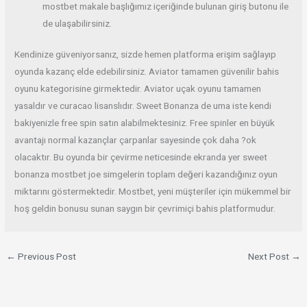
mostbet makale başlığımız içeriğinde bulunan giriş butonu ile
de ulaşabilirsiniz.
Kendinize güveniyorsanız, sizde hemen platforma erişim sağlayıp
oyunda kazanç elde edebilirsiniz. Aviator tamamen güvenilir bahis
oyunu kategorisine girmektedir. Aviator uçak oyunu tamamen
yasaldır ve curacao lisanslıdır. Sweet Bonanza de uma iste kendi
bakiyenizle free spin satın alabilmektesiniz. Free spinler en büyük
avantajı normal kazançlar çarpanlar sayesinde çok daha ?ok
olacaktır. Bu oyunda bir çevirme neticesinde ekranda yer sweet
bonanza mostbet joe simgelerin toplam değeri kazandığınız oyun
miktarını göstermektedir. Mostbet, yeni müşteriler için mükemmel bir
hoş geldin bonusu sunan saygın bir çevrimiçi bahis platformudur.
←
Previous Post
Next Post
→