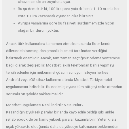
cihazınızın ekran boyutuna uyar.
Bu şu demektir ki, 100 lira para yatırdı iseniz 1. 10 oranla her
este 10 lira kazanarak oyundan cika bilirsiniz.
Avrupa yasalarına göre bu faaliyeti sürdürmemizde hiçbir
olağan bir durum yoktur.
Ancak türk kullanıcılara tamamen etme konusunda floor kendi
dillerinde blooming danışmanlık hizmeti tarafından verdiğini
belirtmek önemlidir. Ancak, tam zaman seçtiğiniz ödeme yöntemine
bağlı olarak değişebilir. Mostbet, akıllı telefondan bahis yapmayı
tercih edenler için mükemmel çözüm sunuyor. İsteyen herkes
Android veya iOS cihaz kullanımı altında Mostbet Türkiye mobil
uygulamasını indirebilir. Bu nedenle, oyuna tüm bütçeyi riske atmadan
sorumlu bir şekilde yaklaşılmalıdır.
Mostbet Uygulaması Nasıl İndirilir Ve Kurulur?
Kazandığınız yüksek paralar bir anda kayb edile bildiği gibi ankle
rehab ebook de bir kamu yüksek paralar kazanıla bilir. Yeter ki siz
uçak yüksekte olduğunda daha da yükseye kalkmasını beklemeden