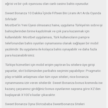
eğrisi ve bir çok oyuncusu olan canlı casino bahis oyunudur.
Sweet Bonanza 10 Dakika İçinde Fifteen Bin Liramı Art Arda Oyunda
Sıfırladı!
Mostbet’in Yeni Üyesi olmasanız haine, uygulama Türkiye’nin sobre iyi
bahisçilerinden birine kaydolmak ve çok para kazanmak için
kullanılabilir. Mostbet uygulaması, Türk kullanıcıların pampre
telefonundan bahis oyunları oynamasına olanak sağlayan bir mobil
yazılımdır. Bu uygulama ile kolayca bahis oynayabilir ve daha fazla
para kazanabilirsiniz.
Türkiye hizmetleri için mobil erişim yaptıran bu sitelere üye girişi
yapanlar, slot bölümünden paribahis seçimini yapabiliyor. Pragmatic
play ortaklık anlaşması olan tüm oyun siteleri, nice bonanza
oynanmasına izin veren sitelerdir. Sweet Bonanza bonus kısmında ise
kazanç çarpanınız girdiğiniz bonus oyunlarının sayısına göre X2’den
başlayarak X100’e kadar çıkacaktır.
Sweet Bonanza Oyna Slotcubaba Sweetbonanza Siteleri