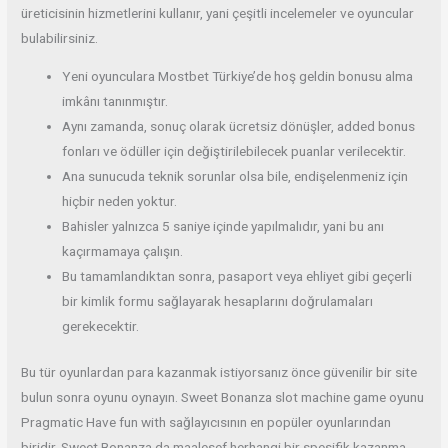
üreticisinin hizmetlerini kullanır, yani çeşitli incelemeler ve oyuncular
bulabilirsiniz.
Yeni oyunculara Mostbet Türkiye’de hoş geldin bonusu alma
imkânı tanınmıştır.
Aynı zamanda, sonuç olarak ücretsiz dönüşler, added bonus
fonları ve ödüller için değiştirilebilecek puanlar verilecektir.
Ana sunucuda teknik sorunlar olsa bile, endişelenmeniz için
hiçbir neden yoktur.
Bahisler yalnızca 5 saniye içinde yapılmalıdır, yani bu anı
kaçırmamaya çalışın.
Bu tamamlandıktan sonra, pasaport veya ehliyet gibi geçerli
bir kimlik formu sağlayarak hesaplarını doğrulamaları
gerekecektir.
Bu tür oyunlardan para kazanmak istiyorsanız önce güvenilir bir site
bulun sonra oyunu oynayın. Sweet Bonanza slot machine game oyunu
Pragmatic Have fun with sağlayıcısının en popüler oyunlarından
biridir. Sweet Bonanza da maalesef herhangi bir spesifik kazanma