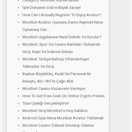
Category: Mostbet Kumarhanesi
İşte Dünyanın Sobre Büyük Sarayı!
How Can I Actually Register To Enjoy Aviator?
Mostbet Aviator Oyununu Demo Rejimdə Necə
Oynamaq Olar
Mostbet Uygulaması Nasıl İndirilir Ve Kurulur?
Mostbet: Spor Ve Casino Bahisleri Türkiye’de
Giriş, Kayıt Ve İndirme İmkanı
Mostbet Türkiye Bahisçi Ofisinde Kayıt:
Talimatlar Ve Giriş
Başkan Büyükkılıç, Kaski̇’de Personel Ile
Buluştu, Alo 185’te Çağrı Aldı
Mostbet Casino Kazancımı Vermiyor
How To Get Free Cash On Online Crypto Pokies
Taze Üyeliği Gerçekleştirin!
Mostbet Giriş Mostbet’e Hoş Geldiniz
Android Üçün Necə Mostbet Aviator Yükləməli
Mostbet Casino Ödendi Gösterip Ödeme