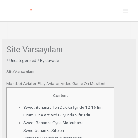
Skip
to
content
Site Varsayılanı
/
Uncategorized
/ By
davade
Site Varsayılanı
Mostbet Aviator Play Aviator Video Game On Mostbet
Content
Sweet Bonanza Ten Dakika İçinde 12-15 Bin
Liramı Fine Art Arda Oyunda Sıfırladı!
Sweet Bonanza Oyna Slotcubaba
Sweetbonanza Siteleri