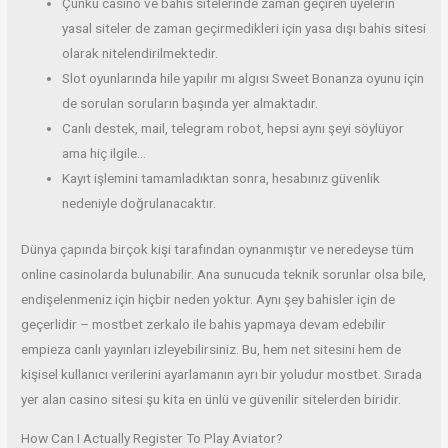
Çünkü casino ve bahis sitelerinde zaman geçiren üyelerin
yasal siteler de zaman geçirmedikleri için yasa dışı bahis sitesi
olarak nitelendirilmektedir.
Slot oyunlarında hile yapılır mı algısı Sweet Bonanza oyunu için
de sorulan soruların başında yer almaktadır.
Canlı destek, mail, telegram robot, hepsi aynı şeyi söylüyor
ama hiç ilgile…
Kayıt işlemini tamamladıktan sonra, hesabınız güvenlik
nedeniyle doğrulanacaktır.
Dünya çapında birçok kişi tarafından oynanmıştır ve neredeyse tüm
online casinolarda bulunabilir. Ana sunucuda teknik sorunlar olsa bile,
endişelenmeniz için hiçbir neden yoktur. Aynı şey bahisler için de
geçerlidir – mostbet zerkalo ile bahis yapmaya devam edebilir
empieza canlı yayınları izleyebilirsiniz. Bu, hem net sitesini hem de
kişisel kullanıcı verilerini ayarlamanın ayrı bir yoludur mostbet. Sırada
yer alan casino sitesi şu kita en ünlü ve güvenilir sitelerden biridir.
How Can I Actually Register To Play Aviator?