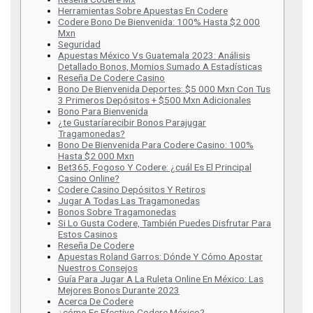
Herramientas Sobre Apuestas En Codere
Codere Bono De Bienvenida: 100% Hasta $2 000
Mxn
Seguridad
Apuestas México Vs Guatemala 2023: Análisis
Detallado Bonos, Momios Sumado A Estadísticas
Reseña De Codere Casino
Bono De Bienvenida Deportes: $5 000 Mxn Con Tus
3 Primeros Depósitos + $500 Mxn Adicionales
Bono Para Bienvenida
¿te Gustaríarecibir Bonos Parajugar
Tragamonedas?
Bono De Bienvenida Para Codere Casino: 100%
Hasta $2 000 Mxn
Bet365, Fogoso Y Codere: ¿cuál Es El Principal
Casino Online?
Codere Casino Depósitos Y Retiros
Jugar A Todas Las Tragamonedas
Bonos Sobre Tragamonedas
Si Lo Gusta Codere, También Puedes Disfrutar Para
Estos Casinos
Reseña De Codere
Apuestas Roland Garros: Dónde Y Cómo Apostar
Nuestros Consejos
Guía Para Jugar A La Ruleta Online En México: Las
Mejores Bonos Durante 2023
Acerca De Codere
¿cómo Es Efectivo Codere México?