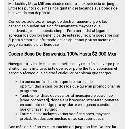
Mariachis y Maya Millions añaden color a la experiencia de juego.
Entre los puntos que más nos gustan destacamos sus bonos de
bienvenida con depósito.
Con estos boletos, el riesgo de destruir aumenta, pero las
ganancias pueden ser significativamente mayores que
disadvantage una apuesta simple. Esto permitirá al jugador
apreciar los dos los beneficios de este recurso pra quedarse con
él para siempre, disfrutando de las apuestas y otros meios de
juego sumado a divirtiéndose.
Codere Bono De Bienvenida: 100% Hasta $2 000 Mxn
Navegar através de el casino móvil es muy relación a navegar por
el sitio, fácil e intuitivo. Este operador pone the tu disposición el
servicio técnico que aclarará cualquier problema que tengas.
La buena noticia ha sido que la empresa da una
oportunidad a casi los dos los que quieran promocionar su
programa.
También tendrías que escribir al mensajero electrónico
[email protected], donde a la brevedad intentarán ponerse
en contacto contigo pra ayudarte en algunas cuestiones
que ght hayan surgido.
Entre ellas se incluyen varias bonificaciones, mayores
probabilidades con muchas otras características.
Con más de 6 años en el ocupación del juego on-line, Codere ha