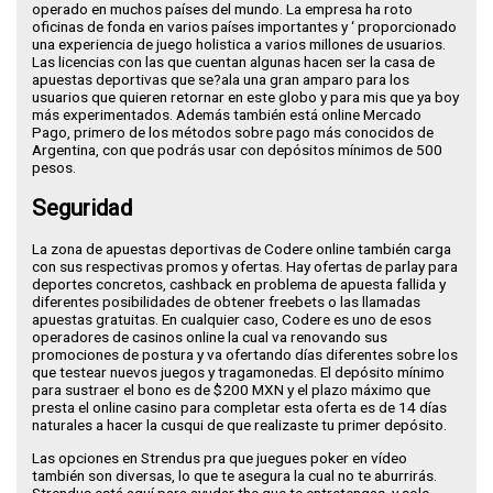
operado en muchos países del mundo. La empresa ha roto
oficinas de fonda en varios países importantes y ‘ proporcionado
una experiencia de juego holistica a varios millones de usuarios.
Las licencias con las que cuentan algunas hacen ser la casa de
apuestas deportivas que se?ala una gran amparo para los
usuarios que quieren retornar en este globo y para mis que ya boy
más experimentados. Además también está online Mercado
Pago, primero de los métodos sobre pago más conocidos de
Argentina, con que podrás usar con depósitos mínimos de 500
pesos.
Seguridad
La zona de apuestas deportivas de Codere online también carga
con sus respectivas promos y ofertas. Hay ofertas de parlay para
deportes concretos, cashback en problema de apuesta fallida y
diferentes posibilidades de obtener freebets o las llamadas
apuestas gratuitas. En cualquier caso, Codere es uno de esos
operadores de casinos online la cual va renovando sus
promociones de postura y va ofertando días diferentes sobre los
que testear nuevos juegos y tragamonedas. El depósito mínimo
para sustraer el bono es de $200 MXN y el plazo máximo que
presta el online casino para completar esta oferta es de 14 días
naturales a hacer la cusqui de que realizaste tu primer depósito.
Las opciones en Strendus pra que juegues poker en vídeo
también son diversas, lo que te asegura la cual no te aburrirás.