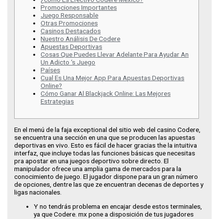
Promociones Importantes
Juego Responsable
Otras Promociones
Casinos Destacados
Nuestro Análisis De Codere
Apuestas Deportivas
Cosas Que Puedes Llevar Adelante Para Ayudar An
Un Adicto ‘s Juego
Países
Cual Es Una Mejor App Para Apuestas Deportivas
Online?
Cómo Ganar Al Blackjack Online: Las Mejores
Estrategias
En el menú de la faja exceptional del sitio web del casino Codere,
se encuentra una sección en una que se producen las apuestas
deportivas en vivo. Esto es fácil de hacer gracias the la intuitiva
interfaz, que incluye todas las funciones básicas que necesitas
pra apostar en una juegos deportivo sobre directo. El
manipulador ofrece una amplia gama de mercados para la
conocimiento de juego. El jugador dispone para un gran número
de opciones, dentre las que ze encuentran decenas de deportes y
ligas nacionales.
Y no tendrás problema en encajar desde estos terminales,
ya que Codere. mx pone a disposición de tus jugadores