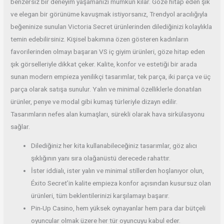
benzersiz bir deneyim yaşamanızı mümkün kılar. Göze hitap eden şık
ve elegan bir görünüme kavuşmak istiyorsanız, Trendyol aracılığıyla
beğeninize sunulan Victoria Secret ürünlerinden dilediğinizi kolaylıkla
temin edebilirsiniz. Kişisel bakımına özen gösteren kadınların
favorilerinden olmayı başaran VS iç giyim ürünleri, göze hitap eden
şık görselleriyle dikkat çeker. Kalite, konfor ve estetiği bir arada
sunan modern empieza yenilikçi tasarımlar, tek parça, iki parça ve üç
parça olarak satışa sunulur. Yalın ve minimal özelliklerle donatılan
ürünler, penye ve modal gibi kumaş türleriyle dizayn edilir.
Tasarımların nefes alan kumaşları, sürekli olarak hava sirkülasyonu
sağlar.
Dilediğiniz her kita kullanabileceğiniz tasarımlar, göz alıcı
şıklığının yanı sıra olağanüstü derecede rahattır.
İster iddialı, ister yalın ve minimal stillerden hoşlanıyor olun,
Éxito Secret’in kalite empieza konfor açısından kusursuz olan
ürünleri, tüm beklentilerinizi karşılamayı başarır.
Pin-Up Casino, hem yüksek oynayanlar hem para dar bütçeli
oyuncular olmak üzere her tür oyuncuyu kabul eder.