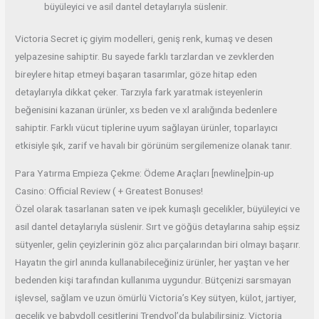
büyüleyici ve asil dantel detaylarıyla süslenir.
Victoria Secret iç giyim modelleri, geniş renk, kumaş ve desen
yelpazesine sahiptir. Bu sayede farklı tarzlardan ve zevklerden
bireylere hitap etmeyi başaran tasarımlar, göze hitap eden
detaylarıyla dikkat çeker. Tarzıyla fark yaratmak isteyenlerin
beğenisini kazanan ürünler, xs beden ve xl aralığında bedenlere
sahiptir. Farklı vücut tiplerine uyum sağlayan ürünler, toparlayıcı
etkisiyle şık, zarif ve havalı bir görünüm sergilemenize olanak tanır.
Para Yatırma Empieza Çekme: Ödeme Araçları [newline]pin-up
Casino: Official Review ( + Greatest Bonuses!
Özel olarak tasarlanan saten ve ipek kumaşlı gecelikler, büyüleyici ve
asil dantel detaylarıyla süslenir. Sırt ve göğüs detaylarına sahip eşsiz
sütyenler, gelin çeyizlerinin göz alıcı parçalarından biri olmayı başarır.
Hayatın the girl anında kullanabileceğiniz ürünler, her yaştan ve her
bedenden kişi tarafından kullanıma uygundur. Bütçenizi sarsmayan
işlevsel, sağlam ve uzun ömürlü Victoria’s Key sütyen, külot, jartiyer,
gecelik ve babydoll çeşitlerini Trendyol’da bulabilirsiniz. Victoria