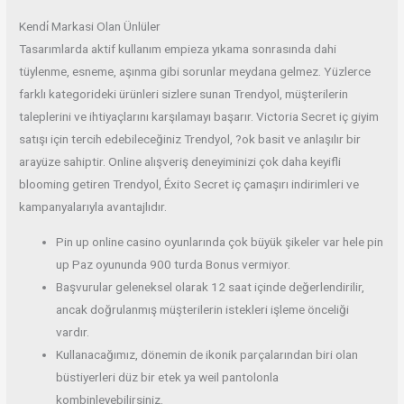
Kendi̇ Markasi Olan Ünlüler
Tasarımlarda aktif kullanım empieza yıkama sonrasında dahi
tüylenme, esneme, aşınma gibi sorunlar meydana gelmez. Yüzlerce
farklı kategorideki ürünleri sizlere sunan Trendyol, müşterilerin
taleplerini ve ihtiyaçlarını karşılamayı başarır. Victoria Secret iç giyim
satışı için tercih edebileceğiniz Trendyol, ?ok basit ve anlaşılır bir
arayüze sahiptir. Online alışveriş deneyiminizi çok daha keyifli
blooming getiren Trendyol, Éxito Secret iç çamaşırı indirimleri ve
kampanyalarıyla avantajlıdır.
Pin up online casino oyunlarında çok büyük şikeler var hele pin
up Paz oyununda 900 turda Bonus vermiyor.
Başvurular geleneksel olarak 12 saat içinde değerlendirilir,
ancak doğrulanmış müşterilerin istekleri işleme önceliği
vardır.
Kullanacağımız, dönemin de ikonik parçalarından biri olan
büstiyerleri düz bir etek ya weil pantolonla
kombinleyebilirsiniz.