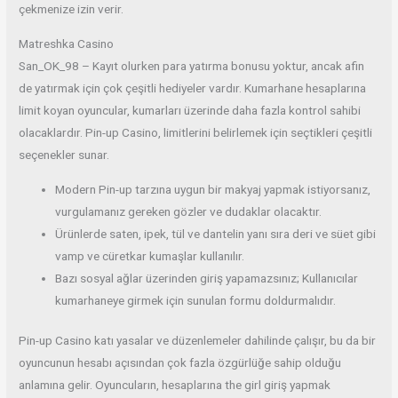
çekmenize izin verir.
Matreshka Casino
San_OK_98 – Kayıt olurken para yatırma bonusu yoktur, ancak afin
de yatırmak için çok çeşitli hediyeler vardır. Kumarhane hesaplarına
limit koyan oyuncular, kumarları üzerinde daha fazla kontrol sahibi
olacaklardır. Pin-up Casino, limitlerini belirlemek için seçtikleri çeşitli
seçenekler sunar.
Modern Pin-up tarzına uygun bir makyaj yapmak istiyorsanız,
vurgulamanız gereken gözler ve dudaklar olacaktır.
Ürünlerde saten, ipek, tül ve dantelin yanı sıra deri ve süet gibi
vamp ve cüretkar kumaşlar kullanılır.
Bazı sosyal ağlar üzerinden giriş yapamazsınız; Kullanıcılar
kumarhaneye girmek için sunulan formu doldurmalıdır.
Pin-up Casino katı yasalar ve düzenlemeler dahilinde çalışır, bu da bir
oyuncunun hesabı açısından çok fazla özgürlüğe sahip olduğu
anlamına gelir. Oyuncuların, hesaplarına the girl giriş yapmak