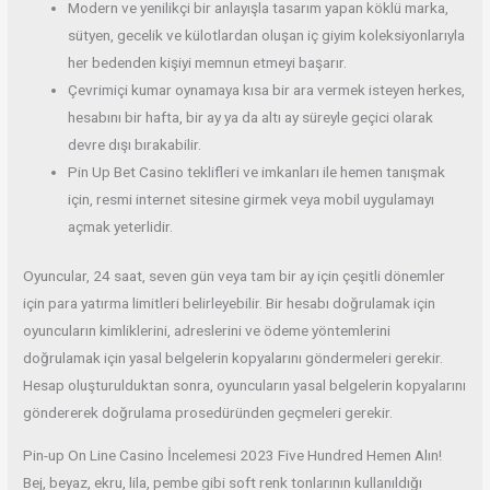
Modern ve yenilikçi bir anlayışla tasarım yapan köklü marka,
sütyen, gecelik ve külotlardan oluşan iç giyim koleksiyonlarıyla
her bedenden kişiyi memnun etmeyi başarır.
Çevrimiçi kumar oynamaya kısa bir ara vermek isteyen herkes,
hesabını bir hafta, bir ay ya da altı ay süreyle geçici olarak
devre dışı bırakabilir.
Pin Up Bet Casino teklifleri ve imkanları ile hemen tanışmak
için, resmi internet sitesine girmek veya mobil uygulamayı
açmak yeterlidir.
Oyuncular, 24 saat, seven gün veya tam bir ay için çeşitli dönemler
için para yatırma limitleri belirleyebilir. Bir hesabı doğrulamak için
oyuncuların kimliklerini, adreslerini ve ödeme yöntemlerini
doğrulamak için yasal belgelerin kopyalarını göndermeleri gerekir.
Hesap oluşturulduktan sonra, oyuncuların yasal belgelerin kopyalarını
göndererek doğrulama prosedüründen geçmeleri gerekir.
Pin-up On Line Casino İncelemesi 2023 Five Hundred Hemen Alın!
Bej, beyaz, ekru, lila, pembe gibi soft renk tonlarının kullanıldığı