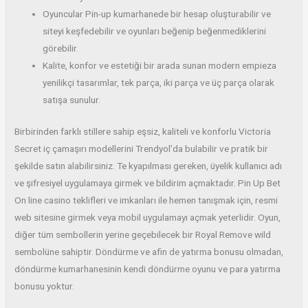
Oyuncular Pin-up kumarhanede bir hesap oluşturabilir ve
siteyi keşfedebilir ve oyunları beğenip beğenmediklerini
görebilir.
Kalite, konfor ve estetiği bir arada sunan modern empieza
yenilikçi tasarımlar, tek parça, iki parça ve üç parça olarak
satışa sunulur.
Birbirinden farklı stillere sahip eşsiz, kaliteli ve konforlu Victoria
Secret iç çamaşırı modellerini Trendyol’da bulabilir ve pratik bir
şekilde satın alabilirsiniz. Te kyapılması gereken, üyelik kullanıcı adı
ve şifresiyel uygulamaya girmek ve bildirim açmaktadır. Pin Up Bet
On line casino teklifleri ve imkanları ile hemen tanışmak için, resmi
web sitesine girmek veya mobil uygulamayı açmak yeterlidir. Oyun,
diğer tüm sembollerin yerine geçebilecek bir Royal Remove wild
sembolüne sahiptir. Döndürme ve afin de yatırma bonusu olmadan,
döndürme kumarhanesinin kendi döndürme oyunu ve para yatırma
bonusu yoktur.