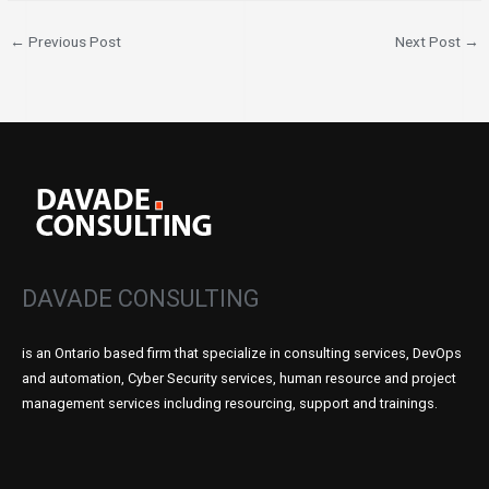
←
Previous Post
Next Post
→
DAVADE CONSULTING
is an Ontario based firm that specialize in consulting services, DevOps
and automation, Cyber Security services, human resource and project
management services including resourcing, support and trainings.