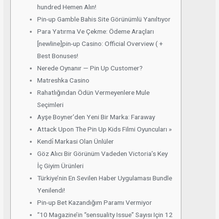
hundred Hemen Alın!
Pin-up Gamble Bahis Site Görünümlü Yanıltıyor
Para Yatırma Ve Çekme: Ödeme Araçları
[newline]pin-up Casino: Official Overview ( +
Best Bonuses!
Nerede Oynanır — Pin Up Customer?
Matreshka Casino
Rahatlığından Ödün Vermeyenlere Mule
Seçimleri
Ayşe Boyner’den Yeni Bir Marka: Faraway
Attack Upon The Pin Up Kids Filmi Oyuncuları »
Kendi̇ Markasi Olan Ünlüler
Göz Alıcı Bir Görünüm Vadeden Victoria’s Key
İç Giyim Ürünleri
Türkiye’nin En Sevilen Haber Uygulaması Bundle
Yenilendi!
Pin-up Bet Kazandığım Paramı Vermiyor
“10 Magazine’in “sensuality Issue” Sayısı Için 12