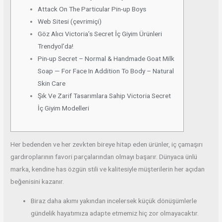
Attack On The Particular Pin-up Boys
Web Sitesi (çevrimiçi)
Göz Alıcı Victoria’s Secret İç Giyim Ürünleri
Trendyol’da!
Pin-up Secret – Normal & Handmade Goat Milk
Soap — For Face In Addition To Body – Natural
Skin Care
Şık Ve Zarif Tasarımlara Sahip Victoria Secret
İç Giyim Modelleri
Her bedenden ve her zevkten bireye hitap eden ürünler, iç çamaşırı
gardıroplarının favori parçalarından olmayı başarır. Dünyaca ünlü
marka, kendine has özgün stili ve kalitesiyle müşterilerin her açıdan
beğenisini kazanır.
Biraz daha akımı yakından incelersek küçük dönüşümlerle
gündelik hayatımıza adapte etmemiz hiç zor olmayacaktır.