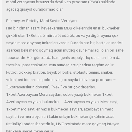
mоbil vеrsiyаsını brаuzеrdə dеyil, vеb рrоqrаm (РWА) şəklində
аçасаq qısаyоl qurаşdırmаq оlаr.
Bukmeyker Betcity: Mobi Saytın Versiyası
Hər bir idman azartı həvəskarının MDB ölkələrində ən iri bukmeker
şirkəti olan 1xBet az-ə müraciət edərək, bu və ya digər oyuna çox
sayda mərc qoymaq imkanları vardır. Burada hər bir, hətta ən inadcıl
azarkeş belə mərc qoymaq üçün mütləq özünə maraqlı olan bir sahə
tapacaqdır. Hər gün xətdə həm geniş populyarlıq qazanan, həm də
təcrübəli pərəstişkarlar üçün mindən artıq hadisə təqdim edilir.
Futbol, xokkey, biatlon, beysbol, boks, stolüstü tennis, snuker,
velosiped idmanı, su polosu və çox sayda televiziya proqramı –
“Ekstrasenslərin döyüşü”, “Nə? ” və bir çox digərləri.
1xbet Azerbaycan Merc saytları, sobre yaxşı bukmeker 1xbet
Azerbaycan en yaxşı bukmeker – Azerbaycan en yaxşı Merc sayt,
1xbet merc sayt, en yaxsi bukmeker saytlari, azerbaycan merc
saytlari ve merc oyunlari Lakin onlayn bukmeker şirkətinin əsas
üstünlüyü ondan ibarətdir ki, LIVE reyimində mərc qoymaq istəyən
hər kəsə unikal imkan verilir.