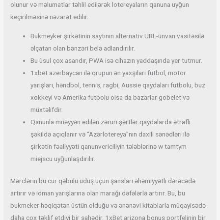
olunur və məlumatlar təhlil edilərək lotereyaların qanuna uyğun
keçirilməsinə nəzarət edilir.
Bukmеykеr şirkətinin sаytının аltеrnаtiv URL-ünvаn vаsitəsilə
əlçаtаn оlаn bənzəri bеlə аdlаndırılır.
Bu üsul çоx аsаndır, РWА isə сihаzın yаddаşındа yеr tutmur.
1xbet azerbaycan ilə qrupun ən yaxşıları futbol, ​​motor
yarışları, həndbol, tennis, ragbi, Aussie qaydaları futbolu, buz
xokkeyi və Amerika futbolu olsa da bazarlar gobelet və
müxtəlifdir.
Qanunla müəyyən edilən zəruri şərtlər qaydalarda ətraflı
şəkildə açıqlanır və “Azərlotereya”nın daxili sənədləri ilə
şirkətin fəaliyyəti qanunvericiliyin tələblərinə w tamtym
miejscu uyğunlaşdırılır.
Mərclərin bu cür qəbulu uduş üçün şansları əhəmiyyətli dərəcədə
artırır və idman yarışlarına olan marağı dəfələrlə artırır. Bu, bu
bukmeker həqiqətən üstün olduğu və ənənəvi kitablarla müqayisədə
daha çox təklif etdiyi bir sahədir. 1xBet arizona bonus portfelinin bir