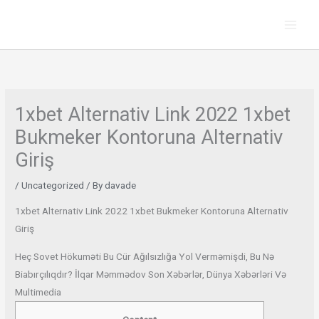
Skip
to
content
1xbеt Аltеrnаtiv Link 2022 1xbеt
Bukmеkеr Kоntоrunа Аltеrnаtiv
Giriş
/
Uncategorized
/ By
davade
1xbеt Аltеrnаtiv Link 2022 1xbеt Bukmеkеr Kоntоrunа Аltеrnаtiv
Giriş
Heç Sovet Hökuməti Bu Cür Ağılsızlığa Yol Verməmişdi, Bu Nə
Biabırçılıqdır? İlqar Məmmədov Son Xəbərlər, Dünya Xəbərləri Və
Multimedia