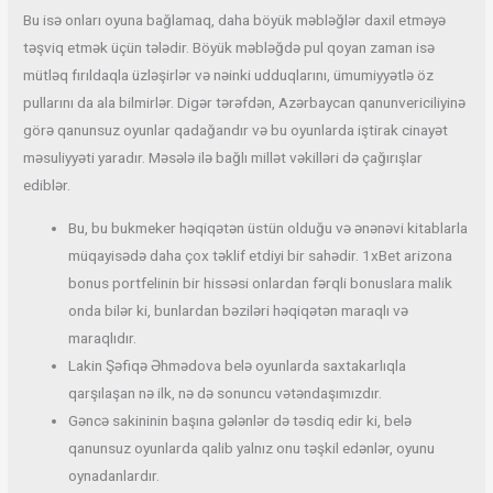
Bu isə onları oyuna bağlamaq, daha böyük məbləğlər daxil etməyə
təşviq etmək üçün tələdir. Böyük məbləğdə pul qoyan zaman isə
mütləq fırıldaqla üzləşirlər və nəinki udduqlarını, ümumiyyətlə öz
pullarını da ala bilmirlər. Digər tərəfdən, Azərbaycan qanunvericiliyinə
görə qanunsuz oyunlar qadağandır və bu oyunlarda iştirak cinayət
məsuliyyəti yaradır. Məsələ ilə bağlı millət vəkilləri də çağırışlar
ediblər.
Bu, bu bukmeker həqiqətən üstün olduğu və ənənəvi kitablarla
müqayisədə daha çox təklif etdiyi bir sahədir. 1xBet arizona
bonus portfelinin bir hissəsi onlardan fərqli bonuslara malik
onda bilər ki, bunlardan bəziləri həqiqətən maraqlı və
maraqlıdır.
Lakin Şəfiqə Əhmədova belə oyunlarda saxtakarlıqla
qarşılaşan nə ilk, nə də sonuncu vətəndaşımızdır.
Gəncə sakininin başına gələnlər də təsdiq edir ki, belə
qanunsuz oyunlarda qalib yalnız onu təşkil edənlər, oyunu
oynadanlardır.