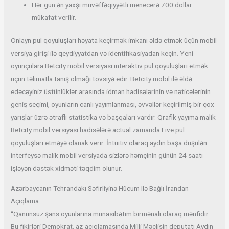
Hər gün ən yaxşı müvəffəqiyyətli menecerə 700 dollar
mükafat verilir.
Onlayn pul qoyuluşları həyata keçirmək imkanı əldə etmək üçün mobil
versiya girişi ilə qeydiyyatdan və identifikasiyadan keçin. Yeni
oyunçulara Betcity mobil versiyası interaktiv pul qoyuluşları etmək
üçün təlimatla tanış olmağı tövsiyə edir. Betcity mobil ilə əldə
edəcəyiniz üstünlüklər arasında idman hadisələrinin və nəticələrinin
geniş seçimi, oyunların canlı yayımlanması, əvvəllər keçirilmiş bir çox
yarışlar üzrə ətraflı statistika və başqaları vardır. Qrafik yayıma malik
Betcity mobil versiyası hadisələrə actual zamanda Live pul
qoyuluşları etməyə olanak verir. İntuitiv olaraq aydın başa düşülən
interfeysə malik mobil versiyada sizlərə həmçinin günün 24 saatı
işləyən dəstək xidməti təqdim olunur.
Azərbaycanın Tehrandakı Səfirliyinə Hücum Ilə Bağlı İrandan
Açiqlama
“Qanunsuz şans oyunlarına münasibətim birmənalı olaraq mənfidir.
Bu fikirləri Demokrat. az-açıqlamasında Milli Məclisin deputatı Aydın