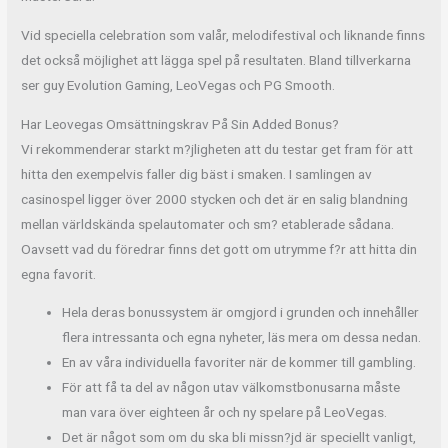
Vid speciella celebration som valår, melodifestival och liknande finns
det också möjlighet att lägga spel på resultaten. Bland tillverkarna
ser guy Evolution Gaming, LeoVegas och PG Smooth.
Har Leovegas Omsättningskrav På Sin Added Bonus?
Vi rekommenderar starkt m?jligheten att du testar get fram för att
hitta den exempelvis faller dig bäst i smaken. I samlingen av
casinospel ligger över 2000 stycken och det är en salig blandning
mellan världskända spelautomater och sm? etablerade sådana.
Oavsett vad du föredrar finns det gott om utrymme f?r att hitta din
egna favorit.
Hela deras bonussystem är omgjord i grunden och innehåller
flera intressanta och egna nyheter, läs mera om dessa nedan.
En av våra individuella favoriter när de kommer till gambling.
För att få ta del av någon utav välkomstbonusarna måste
man vara över eighteen år och ny spelare på LeoVegas.
Det är något som om du ska bli missn?jd är speciellt vanligt,