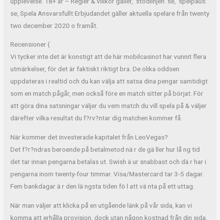
upplevelse. 18+ år – Regler & villkor gäller, stodlinjen. se, spelpaus.
se, Spela Ansvarsfullt Erbjudandet gäller aktuella spelare från twenty
two december 2020 o framåt.
Recensioner (
Vi tycker inte det är konstigt att de här mobilcasinot har vunnit flera
utmärkelser, för det är faktiskt riktigt bra. De olika oddsen
uppdateras i realtid och du kan välja att satsa dina pengar samtidigt
som en match pågår, men också före en match sitter på börjat. För
att göra dina satsningar väljer du vem match du vill spela på & väljer
därefter vilka resultat du f?rv?ntar dig matchen kommer få.
När kommer det investerade kapitalet från LeoVegas?
Det f?r?ndras beroende på betalmetod nä r de gä ller hur lå ng tid
det tar innan pengarna betalas ut. Swish ä ur snabbast och dä r har i
pengarna inom twenty-four timmar. Visa/Mastercard tar 3-5 dagar.
Fem bankdagar ä r den lä ngsta tiden fö l att vä nta på ett uttag.
När man väljer att klicka på en utgående länk på vår sida, kan vi
komma att erhålla provision, dock utan någon kostnad från din sida.