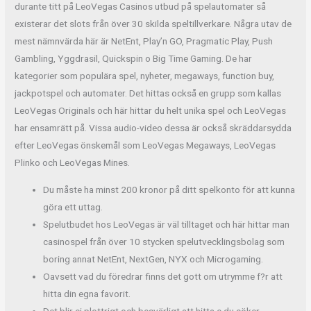
durante titt på LeoVegas Casinos utbud på spelautomater så
existerar det slots från över 30 skilda speltillverkare. Några utav de
mest nämnvärda här är NetEnt, Play’n GO, Pragmatic Play, Push
Gambling, Yggdrasil, Quickspin o Big Time Gaming. De har
kategorier som populära spel, nyheter, megaways, function buy,
jackpotspel och automater. Det hittas också en grupp som kallas
LeoVegas Originals och här hittar du helt unika spel och LeoVegas
har ensamrätt på. Vissa audio-video dessa är också skräddarsydda
efter LeoVegas önskemål som LeoVegas Megaways, LeoVegas
Plinko och LeoVegas Mines.
Du måste ha minst 200 kronor på ditt spelkonto för att kunna
göra ett uttag.
Spelutbudet hos LeoVegas är väl tilltaget och här hittar man
casinospel från över 10 stycken spelutvecklingsbolag som
boring annat NetEnt, NextGen, NYX och Microgaming.
Oavsett vad du föredrar finns det gott om utrymme f?r att
hitta din egna favorit.
Det blir ej plottrigt och besvärligt att hitta e du söker.