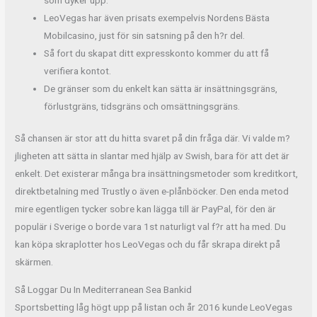
LeoVegas har även prisats exempelvis Nordens Bästa
Mobilcasino, just för sin satsning på den h?r del.
Så fort du skapat ditt expresskonto kommer du att få
verifiera kontot.
De gränser som du enkelt kan sätta är insättningsgräns,
förlustgräns, tidsgräns och omsättningsgräns.
Så chansen är stor att du hitta svaret på din fråga där. Vi valde m?
jligheten att sätta in slantar med hjälp av Swish, bara för att det är
enkelt. Det existerar många bra insättningsmetoder som kreditkort,
direktbetalning med Trustly o även e-plånböcker. Den enda metod
mire egentligen tycker sobre kan lägga till är PayPal, för den är
populär i Sverige o borde vara 1st naturligt val f?r att ha med. Du
kan köpa skraplotter hos LeoVegas och du får skrapa direkt på
skärmen.
Så Loggar Du In Mediterranean Sea Bankid
Sportsbetting låg högt upp på listan och år 2016 kunde LeoVegas