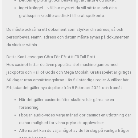
Inget krångel – välj hur mycket du vill sätta in och dina
gratisspinn krediteras direkt till erat spelkonto.
Du måste också ha ett dokument som styrker din adress, så och
personbevis. Namn, adress och datum måste synas på dokumenten
du skickar within.
Detta Kan Leovegas Göra För F?r Att Få Full Pott
Hos casinot hittar du även populära slot machine games med
jackpotts och Hall of Gods och Mega Moolah. Gratisspelet är giltigt i
60 dagar utan omsättningskrav. Läs fullständiga regler & villkor här.
Erbjudandet gäller nya depilare från 8 Februari 2021 och framåt.
När det gäller casinots filter skulle vi här gärna se en
förändring.
I början audio-video varje månad gör casinot en utlottning där
du har mulighed for vinna prylar elr upplevelser.
Alternativt kan du välja något av de förslag på vanliga frågor
som dyker upp.