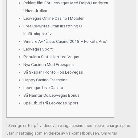
Reklamfilm För Leovegas Med Dolph Lundgren
I Huvudrollen
Leovegas Online Casino I Mobilen
Free Re-writes Utan Insättning O
Insättningskrav
Vinnare Av “årets Casino 2018 – Folkets Pris”
Leovegas Sport
Populära Slots Hos Leo Vegas
Nya Casinon Med Freespins
Så Skapar I Konto Hos Leovegas
Happy Casino Freespins
Leovegas Live Casino
Så Hämtar Du Leovegas Bonus
Spelutbud På Leovegas Sport
I Sverige sitter på vi dessvärre inga casino med free of charge spins
utan insättning som en delete av välkomstbonusen. Om vi tar