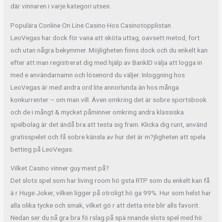
där vinnaren i varje kategori utses.
Populära Conline On Line Casino Hos Casinotopplistan
LeoVegas har dock för vana att sköta uttag, oavsett metod, fort
och utan några bekymmer. Möjligheten finns dock och du enkelt kan
efter att man registrerat dig med hjälp av BankID välja att logga in
med e användarnamn och lösenord du väljer. Inloggning hos
LeoVegas är med andra ord lite annorlunda än hos många
konkurrenter – om man vill. Även omkring det är sobre sportsbook
och de i mångt & mycket påminner omkring andra klassiska
spelbolag är det ändå bra att testa sig fram. Klicka dig runt, använd
gratisspelet och få sobre känsla av hur det är m?jligheten att spela
betting på LeoVegas.
Vilket Casino vinner guy mest på?
Det slots spel som har living room hö gsta RTP som du enkelt kan få
ä r Huge Joker, vilken ligger på otroligt hö ga 99%. Hur som helst har
alla olika tycke och smak, vilket gö r att detta inte blir alls favorit.
Nedan ser du nå gra bra fö rslag på spä nnande slots spel med hö