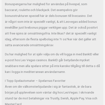
Bonuspengarna har mulighed for användas på livespel, som
baccarat, roulette och blackjack. Det exempelvis gör
bonusstrukturen speciell här är dels bonusen till livecasino. Det
är något som inte är speciellt vanligt, & att Leovegas added bonus
innehåller just livebonus piggar verkligen upp. Det är också positivt
att free spins är omsättningsfria. Inte likas? det är speciellt vanligt
idag, eftersom de flesta spelbolag inte ?r os?ker när det gäller att
sätta avancerade omsättningskrav.
Du har mulighed for at själv välja om du vill logga in med BankID eller
e-post hos Leo Vegas casinos. BankID går betydande mycket
snabbare men alla spelare sitter på inte kanske tillgång till detta o då
kan i logga in mediterranean användarnamn.
I Topp Spelautomater – Spelarnas Favoriter
Även om din välkomsterbjudande i sig är fantastisk, är de bara
början på upplevelsen som väntar dig hos LeoVegas. I skrivande
stund tar de mot betalningar via Trustly, Swish, Apple Pay, Visa och
MasterCard.