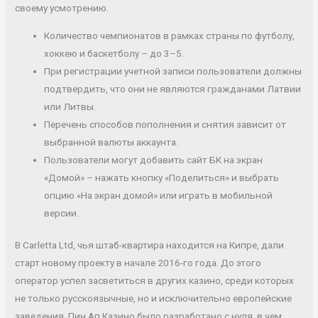
своему усмотрению.
Количество чемпионатов в рамках страны по футболу,
хоккею и баскетболу – до 3–5.
При регистрации учетной записи пользователи должны
подтвердить, что они не являются гражданами Латвии
или Литвы.
Перечень способов пополнения и снятия зависит от
выбранной валюты аккаунта.
Пользователи могут добавить сайт БК на экран
«Домой» – нажать кнопку «Поделиться» и выбрать
опцию «На экран домой» или играть в мобильной
версии.
В Carletta Ltd, чья штаб-квартира находится на Кипре, дали
старт новому проекту в начале 2016-го года. До этого
оператор успел засветиться в других казино, среди которых
не только русскоязычные, но и исключительно европейские
заведения. Пин Ап Казино было разработано с нуля, в чем