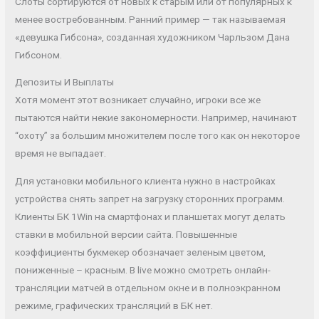
Слоты сортируются от новых к старым или от популярных к
менее востребованным. Ранний пример — так называемая
«девушка Гибсона», созданная художником Чарльзом Дана
Гибсоном.
Депозиты И Выплаты
Хотя момент этот возникает случайно, игроки все же
пытаются найти некие закономерности. Например, начинают
“охоту” за большим множителем после того как он некоторое
время не выпадает.
Для установки мобильного клиента нужно в настройках
устройства снять запрет на загрузку сторонних программ.
Клиенты БК 1Win на смартфонах и планшетах могут делать
ставки в мобильной версии сайта. Повышенные
коэффициенты букмекер обозначает зеленым цветом,
пониженные – красным. В live можно смотреть онлайн-
трансляции матчей в отдельном окне и в полноэкранном
режиме, графических трансляций в БК нет.