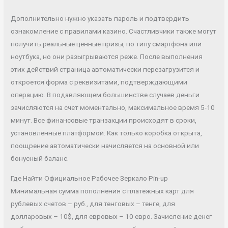
Дополнительно нужно указать пароль и подтвердить
ознакомление с правилами казино. Счастливчики также могут
получить реальные ценные призы, по типу смартфона или
ноутбука, но они разыгрываются реже. После выполнения
этих действий страница автоматически перезагрузится и
откроется форма с реквизитами, подтверждающими
операцию. В подавляющем большинстве случаев деньги
зачисляются на счет моментально, максимальное время 5-10
минут. Все финансовые транзакции происходят в сроки,
установленные платформой. Как только коробка открыта,
поощрение автоматически начисляется на основной или
бонусный баланс.
Где Найти Официальное Рабочее Зеркало Pin-up
Минимальная сумма пополнения с платежных карт для
рублевых счетов – руб., для тенговых – тенге, для
долларовых – 10$, для евровых – 10 евро. Зачисление денег