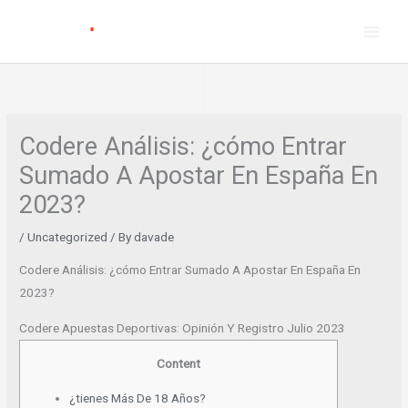
Skip
to
content
Codere Análisis: ¿cómo Entrar
Sumado A Apostar En España En
2023?
/
Uncategorized
/ By
davade
Codere Análisis: ¿cómo Entrar Sumado A Apostar En España En
2023?
Codere Apuestas Deportivas: Opinión Y Registro Julio 2023
Content
¿tienes Más De 18 Años?