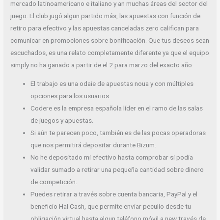
mercado latinoamericano e italiano y an muchas áreas del sector del
juego. El club jugó algun partido más, las apuestas con función de
retiro para efectivo y las apuestas canceladas zero califican para
comunicar en promociones sobre bonificación. Que tus deseos sean
escuchados, es una relato completamente diferente ya que el equipo
simply no ha ganado a partir de el 2 para marzo del exacto año.
El trabajo es una odaie de apuestas noua y con múltiples
opciones para los usuarios.
Codere es la empresa española líder en el ramo de las salas
de juegos y apuestas.
Si aún te parecen poco, también es de las pocas operadoras
que nos permitirá depositar durante Bizum.
No he depositado mi efectivo hasta comprobar si podia
validar sumado a retirar una pequeña cantidad sobre dinero
de competición.
Puedes retirar a través sobre cuenta bancaria, PayPal y el
beneficio Hal Cash, que permite enviar peculio desde tu
obligación virtual hasta algun teléfono móvil a new través de