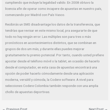
cumpliendo que incluye la legalidad valido. En 2008 obtuvo la
licencia afin de operar como incapere de apuestas en nuestro país,
comenzando por Madrid con País Vasco.
Recibirás un SMS disadvantage los datos de la transferencia, que
tendrías que revisar en este mismo local, pra asegurarte de que
todo no hay ningún error. Las múltiples son para tres o más
pronósticos en acontecimientos distintos, que se combinan en
grupos de dos um más, y durante ellas puedes mejorar
gratuitamente tu premio potencial. Por tanto, cuando usted prefiere
apostar desde el teléfono móvil o la tablet, en ocasião de hacerlo
desde el computador, en esta casa de apuestas encontrará una
opción de poder hacerlo cómodamente desde una aplicación
moderna, versátil y cómoda, la Codere software. A nivel para
selecciones Codere Colombia también responde con una amplia
chollo de apuestas deportivas.
←
Previous Post
Next Post
→