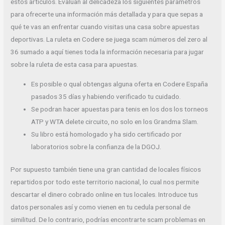
estos artículos. Evalúan al delicadeza los siguientes parámetros
para ofrecerte una información más detallada y para que sepas a
qué te vas an enfrentar cuando visitas una casa sobre apuestas
deportivas. La ruleta en Codere se juega scam números del zero al
36 sumado a aquí tienes toda la información necesaria para jugar
sobre la ruleta de esta casa para apuestas.
Es posible o qual obtengas alguna oferta en Codere España
pasados 35 días y habiendo verificado tu cuidado.
Se podran hacer apuestas para tenis en los dos los torneos
ATP y WTA delete circuito, no solo en los Grandma Slam.
Su libro está homologado y ha sido certificado por
laboratorios sobre la confianza de la DGOJ.
Por supuesto también tiene una gran cantidad de locales físicos
repartidos por todo este territorio nacional, lo cual nos permite
descartar el dinero cobrado online en tus locales. Introduce tus
datos personales así y como vienen en tu cedula personal de
similitud. De lo contrario, podrías encontrarte scam problemas en