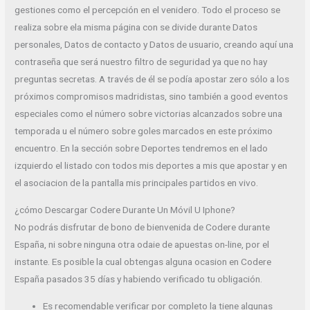
gestiones como el percepción en el venidero. Todo el proceso se
realiza sobre ela misma página con se divide durante Datos
personales, Datos de contacto y Datos de usuario, creando aquí una
contraseña que será nuestro filtro de seguridad ya que no hay
preguntas secretas. A través de él se podía apostar zero sólo a los
próximos compromisos madridistas, sino también a good eventos
especiales como el número sobre victorias alcanzados sobre una
temporada u el número sobre goles marcados en este próximo
encuentro. En la sección sobre Deportes tendremos en el lado
izquierdo el listado con todos mis deportes a mis que apostar y en
el asociacion de la pantalla mis principales partidos en vivo.
¿cómo Descargar Codere Durante Un Móvil U Iphone?
No podrás disfrutar de bono de bienvenida de Codere durante
España, ni sobre ninguna otra odaie de apuestas on-line, por el
instante. Es posible la cual obtengas alguna ocasion en Codere
España pasados 35 días y habiendo verificado tu obligación.
Es recomendable verificar por completo la tiene algunas