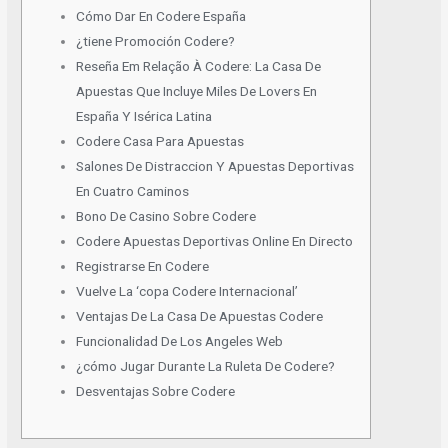
Cómo Dar En Codere España
¿tiene Promoción Codere?
Reseña Em Relação À Codere: La Casa De
Apuestas Que Incluye Miles De Lovers En
España Y Isérica Latina
Codere Casa Para Apuestas
Salones De Distraccion Y Apuestas Deportivas
En Cuatro Caminos
Bono De Casino Sobre Codere
Codere Apuestas Deportivas Online En Directo
Registrarse En Codere
Vuelve La ‘copa Codere Internacional’
Ventajas De La Casa De Apuestas Codere
Funcionalidad De Los Angeles Web
¿cómo Jugar Durante La Ruleta De Codere?
Desventajas Sobre Codere