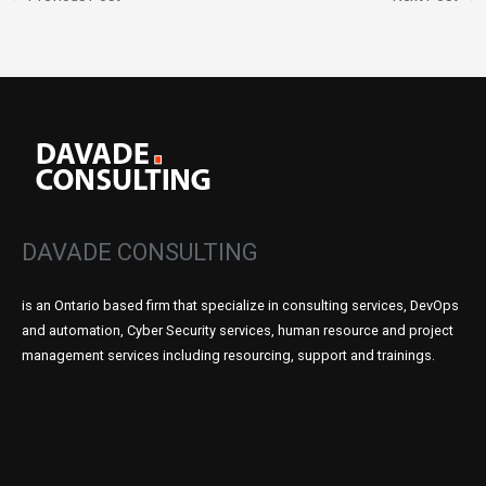
DAVADE CONSULTING
is an Ontario based firm that specialize in consulting services, DevOps
and automation, Cyber Security services, human resource and project
management services including resourcing, support and trainings.