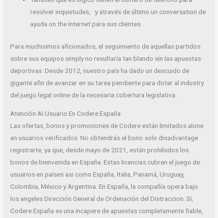
resolver inquietudes, y através de último un conversation de
ayuda on the internet para sus clientes.
Para muchisimos aficionados, el seguimiento de aquellas partidos
sobre sus equipos simply no resultaría tan blando sin las apuestas
deportivas. Desde 2012, nuestro país ha dado un descuido de
gigante afin de avanzar en su tarea pendiente para dotar al industry
del juego legal online de la necesaria cobertura legislativa.
Atención Al Usuario En Codere España
Las ofertas, bonos y promociones de Codere están limitados alone
an usuarios verificados. No obtendrás el bono solo disadvantage
registrarte, ya que, desde mayo de 2021, están prohibidos los
bonos de bienvenida en España. Estas licencias cubren el juego de
usuarios en países asi como España, Italia, Panamá, Uruguay,
Colombia, México y Argentina. En España, la compañía opera bajo
los angeles Dirección General de Ordenación del Distraccion. Sí,
Codere España es una incapere de apuestas completamente fiable,