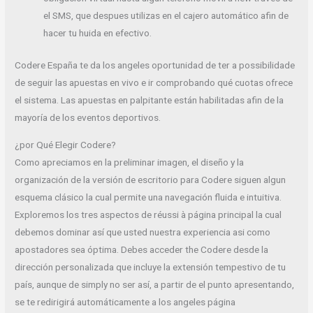
el SMS, que despues utilizas en el cajero automático afin de
hacer tu huida en efectivo.
Codere España te da los angeles oportunidad de ter a possibilidade
de seguir las apuestas en vivo e ir comprobando qué cuotas ofrece
el sistema. Las apuestas en palpitante están habilitadas afin de la
mayoría de los eventos deportivos.
¿por Qué Elegir Codere?
Como apreciamos en la preliminar imagen, el diseño y la
organización de la versión de escritorio para Codere siguen algun
esquema clásico la cual permite una navegación fluida e intuitiva.
Exploremos los tres aspectos de réussi à página principal la cual
debemos dominar así que usted nuestra experiencia asi como
apostadores sea óptima. Debes acceder the Codere desde la
dirección personalizada que incluye la extensión tempestivo de tu
país, aunque de simply no ser así, a partir de el punto apresentando,
se te redirigirá automáticamente a los angeles página