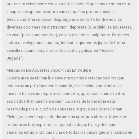
por eso precisamente ése aspecto ha sido el que más destaca esta
incapere de apuestas sobre sus campañas promocionales
televisivas. Una sucesión dispongamos de forte tendremos las
diversas opciones de distraccion, deportes (que child las apuestas),
en vivo (para apuestas live), casino y ruleta en palpitante. Entonces
habrá que elegir una apuesta, indicar si queremos jugar de forma
sencilla o acumulada, marcar la cuantía y pulsar en “Realizar
Jugada”.
Mercados De Apuestas Deportivas En Codere
En esta área se ubican los encuentros más destacados y los que
comenzarán próximamente, cuando, si seleccionamos sobre el
menú extensive un deporte en concreto, aparecerán mis eventos
asociados the nuestra elección. La barra de la derecha está
reservada para el cupón de apuestas, ing que en Codere llaman
Ticket, que será explicado durante un apartado ulterior. Nuestros
redactores boy expertos en apuestas deportivas y dedican
semanas estudiando cada una de todas las casas que analizamos en