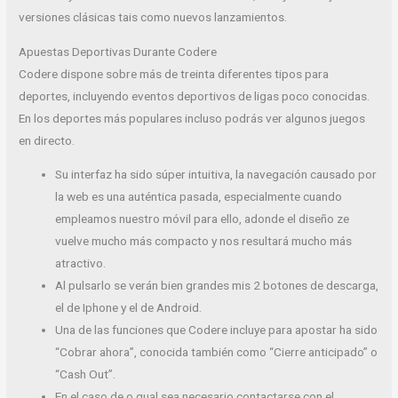
versiones clásicas tais como nuevos lanzamientos.
Apuestas Deportivas Durante Codere
Codere dispone sobre más de treinta diferentes tipos para
deportes, incluyendo eventos deportivos de ligas poco conocidas.
En los deportes más populares incluso podrás ver algunos juegos
en directo.
Su interfaz ha sido súper intuitiva, la navegación causado por
la web es una auténtica pasada, especialmente cuando
empleamos nuestro móvil para ello, adonde el diseño ze
vuelve mucho más compacto y nos resultará mucho más
atractivo.
Al pulsarlo se verán bien grandes mis 2 botones de descarga,
el de Iphone y el de Android.
Una de las funciones que Codere incluye para apostar ha sido
“Cobrar ahora”, conocida también como “Cierre anticipado” o
“Cash Out”.
En el caso de o qual sea necesario contactarse con el