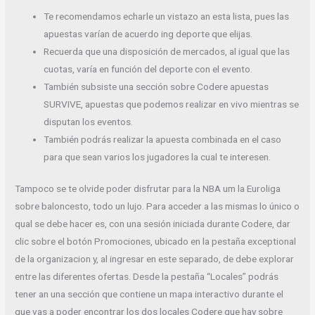
Te recomendamos echarle un vistazo an esta lista, pues las
apuestas varían de acuerdo ing deporte que elijas.
Recuerda que una disposición de mercados, al igual que las
cuotas, varía en función del deporte con el evento.
También subsiste una sección sobre Codere apuestas
SURVIVE, apuestas que podemos realizar en vivo mientras se
disputan los eventos.
También podrás realizar la apuesta combinada en el caso
para que sean varios los jugadores la cual te interesen.
Tampoco se te olvide poder disfrutar para la NBA um la Euroliga
sobre baloncesto, todo un lujo. Para acceder a las mismas lo único o
qual se debe hacer es, con una sesión iniciada durante Codere, dar
clic sobre el botón Promociones, ubicado en la pestaña exceptional
de la organizacion y, al ingresar en este separado, de debe explorar
entre las diferentes ofertas. Desde la pestaña “Locales” podrás
tener an una sección que contiene un mapa interactivo durante el
que vas a poder encontrar los dos locales Codere que hay sobre