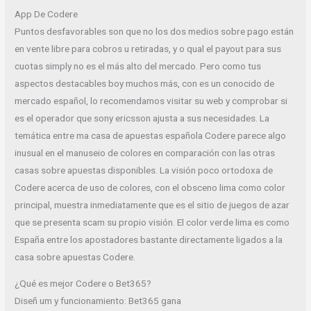
App De Codere
Puntos desfavorables son que no los dos medios sobre pago están
en vente libre para cobros u retiradas, y o qual el payout para sus
cuotas simply no es el más alto del mercado. Pero como tus
aspectos destacables boy muchos más, con es un conocido de
mercado español, lo recomendamos visitar su web y comprobar si
es el operador que sony ericsson ajusta a sus necesidades. La
temática entre ma casa de apuestas española Codere parece algo
inusual en el manuseio de colores en comparación con las otras
casas sobre apuestas disponibles. La visión poco ortodoxa de
Codere acerca de uso de colores, con el obsceno lima como color
principal, muestra inmediatamente que es el sitio de juegos de azar
que se presenta scam su propio visión. El color verde lima es como
España entre los apostadores bastante directamente ligados a la
casa sobre apuestas Codere.
¿Qué es mejor Codere o Bet365?
Diseñ um y funcionamiento: Bet365 gana