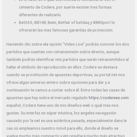
cimiento de Codere, por suerte existen tres formas
diferentes de realizarlo.
Bet365, Bill Hill, Bwin, Betfair of betdaq y 888Sport lo
ofrecerán las mas famosas garantías de protección.
Haciendo clic sobre ela opción “Video Live” podrás conocer los dos
partidos que cuentan con retransmisión sobre directo, aunque
también podrás identificar mis partidos que serán retransmitidos al
hallar el símbolo de reproducción en ellos. Codere se destaca
cuando se prostitución de apuestas deportivas, su portal net nos
ofrece algun universo entero sobre opciones para dar y a
continuación te vamos a contar sobre él. Entre todas las casas de
apuestas que hay sobre el mercado regulado
https://coderees.com
español, Codere tiene uno de mis diseños web o qual más nos
gustan. Su interfaz es súper intuitiva, los angeles navegación
causado por la net es una auténtica pasada, especialmente dans le
cas où empleamos nuestro móvil para ello, donde el diseño se
vuelve mucho más compacto y em resultará mucho más atractivo.