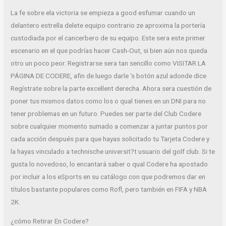
La fe sobre ela victoria se empieza a good esfumar cuando un
delantero estrella delete equipo contrario ze aproxima la portería
custodiada por el cancerbero de su equipo. Este sera este primer
escenario en el que podrías hacer Cash-Out, si bien aún nos queda
otro un poco peor. Registrarse sera tan sencillo como VISITAR LA
PÁGINA DE CODERE, afin de luego darle ‘s botón azul adonde dice
Regístrate sobre la parte excellent derecha. Ahora sera cuestión de
poner tus mismos datos como los o qual tienes en un DNI para no
tener problemas en un futuro. Puedes ser parte del Club Codere
sobre cualquier momento sumado a comenzar a juntar puntos por
cada acción después para que hayas solicitado tu Tarjeta Codere y
la hayas vinculado a technische universit?t usuario del golf club. Si te
gusta lo novedoso, lo encantará saber o qual Codere ha apostado
por incluir a los eSports en su catálogo con que podremos dar en
títulos bastante populares como Rofl, pero también en FIFA y NBA
2K.
¿cómo Retirar En Codere?