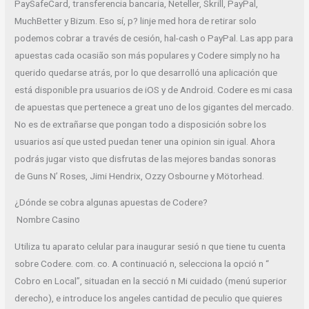
PaySafeCard, transferencia bancaria, Neteller, Skrill, PayPal,
MuchBetter y Bizum. Eso sí, p? linje med hora de retirar solo
podemos cobrar a través de cesión, hal-cash o PayPal. Las app para
apuestas cada ocasião son más populares y Codere simply no ha
querido quedarse atrás, por lo que desarrolló una aplicación que
está disponible pra usuarios de iOS y de Android. Codere es mi casa
de apuestas que pertenece a great uno de los gigantes del mercado.
No es de extrañarse que pongan todo a disposición sobre los
usuarios así que usted puedan tener una opinion sin igual. Ahora
podrás jugar visto que disfrutas de las mejores bandas sonoras
de Guns N’ Roses, Jimi Hendrix, Ozzy Osbourne y Mötorhead.
¿Dónde se cobra algunas apuestas de Codere?
​ Nombre Casino
Utiliza tu aparato celular para inaugurar sesió n que tiene tu cuenta
sobre Codere. com. co. A continuació n, selecciona la opció n “
Cobro en Local”, situadan en la secció n Mi cuidado (menú superior
derecho), e introduce los angeles cantidad de peculio que quieres