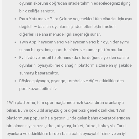
oyunun skorunu doğrudan sitede tahmin edebileceğiniz ilginç
bir özelliğe sahiptir.
Para Yatırma ve Para Çekme seçenekleri tüm cihazlar için aynı
değildir – bazıları oyunların içinden etkinleştirilmelidir,
diğerleri ise ana menüde ilgili seçeneği sunar.
1win App, heyecan verici ve heyecan verici bir oyun deneyimi
sunan bir çevrimiçi spor bahisleri ve kumar platformudur.
Evinizde ve mobil telefonunuzda oturduğunuz yerden casino
oyunlarını oynayabilme olanağını platform sizlere en iyi şekilde
sunmayı başaracaktır.
Böylece piyango, piyango, tombala ve diğer etkinliklerden
para kazanabilirsiniz.
1Win platformu, tüm spor maçlarında hızlı kazandıran oranlarıyla
bilinir. Bu ve çoklu dil arayüzü gibi diğer bazı genel özellikler, 1Win
platformunu popüler hale getirir. Önde gelen bahis operatörlerinden
biri olmanın yanı sıra şirket, at yarışı, kriket, futbol, ​​hokey vb. Farklı
oyunlara ve etkinliklere birden fazla bahis oynayabilirsiniz ve en iyi