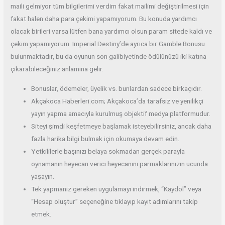
maili gelmiyor tüm bilgilerimi verdim fakat mailimi değiştirilmesi için
fakat halen daha para çekimi yapamıyorum. Bu konuda yardımcı
olacak birileri varsa lütfen bana yardımcı olsun param sitede kaldı ve
çekim yapamıyorum. Imperial Destiny’de ayrıca bir Gamble Bonusu
bulunmaktadır, bu da oyunun son galibiyetinde ödülünüzü iki katına
çıkarabileceğiniz anlamına gelir.
Bonuslar, ödemeler, üyelik vs. bunlardan sadece birkaçıdır.
Akçakoca Haberleri.com; Akçakoca’da tarafsız ve yenilikçi
yayın yapma amacıyla kurulmuş objektif medya platformudur.
Siteyi şimdi keşfetmeye başlamak isteyebilirsiniz, ancak daha
fazla harika bilgi bulmak için okumaya devam edin.
Yetkililerle başınızı belaya sokmadan gerçek parayla
oynamanın heyecan verici heyecanını parmaklarınızın ucunda
yaşayın.
Tek yapmanız gereken uygulamayı indirmek, “Kaydol” veya
“Hesap oluştur” seçeneğine tıklayıp kayıt adımlarını takip
etmek.