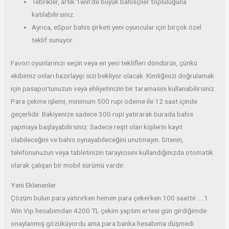
Tebrikler, artık 1win’de büyük bahisçiler topluluğuna
katılabilirsiniz.
Ayrıca, eSpor bahis şirketi yeni oyuncular için birçok özel
teklif sunuyor.
Favori oyunlarınızı seçin veya en yeni teklifleri döndürün, çünkü
ekibimiz onları hazırlayıp sizi bekliyor olacak. Kimliğinizi doğrulamak
için pasaportunuzun veya ehliyetinizin bir taramasını kullanabilirsiniz.
Para çekme işlemi, minimum 500 rupi ödeme ile 12 saat içinde
geçerlidir. Bakiyenize sadece 300 rupi yatırarak burada bahis
yapmaya başlayabilirsiniz. Sadece reşit olan kişilerin kayıt
olabileceğini ve bahis oynayabileceğini unutmayın. Sitenin,
telefonunuzun veya tabletinizin tarayıcısını kullandığınızda otomatik
olarak çalışan bir mobil sürümü vardır.
Yeni Eklenenler
Çözüm bulun para yatırırken hemen para çekerken 100 saattir … 1
Win Vıp hesabımdan 4200 TL çekim yaptım ertesi gün girdiğimde
onaylanmış gözüküyordu ama para banka hesabıma düşmedi