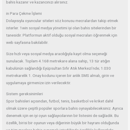
bahis kazanır ve kazancınızı alırsınız.
in Para Çekme İşlemi
Dolayısıyla oyuncular siteleri söz konusu mecralardan takip etmek
isterler. 1win sosyal medya yönetimi iyi olan bahis sitelerinden bir
tanesidir. Platformun aktif olduğu sosyal mecraları öğrenmek için
web sayfasına bakılabilir.
Size hızlı veya sosyal medya aracılığıyla kayıt olma seçeneği
sunulacak. Toplam 4.168 metrekare alana sahip, 13 tür atığın
kabulünün sağlandığı Eyüpsultan Sıfır Atık Merkezi’nde; 1.030
metrekarelik 1. Onay kodunu içeren bir anlık SMS almalı, girin ve
uygulamaya girmenize izin verilecektir.
Sistem gereksinimleri
Spor bahisleri açısından, futbol, ​​​​tenis, basketbol ve kriket dahil
olmak üzere çeşitli popüler sporlara bahis oynayabileceksiniz. Ayrıca
denemek için en iyi oyun sağlayıcılarının bir listesini de sağladık. Bu
özellik, birisi bir oyunun veya diğerinin büyük bir hayranı olduğunda