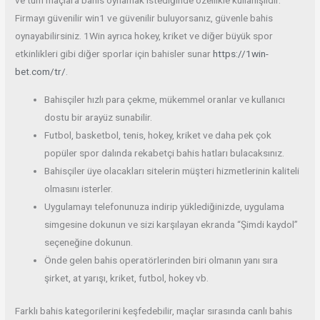
ve tüm maçlara bahis oynamak istediğinde özellikle kullanışlıdır.
Firmayı güvenilir win1 ve güvenilir buluyorsanız, güvenle bahis
oynayabilirsiniz. 1Win ayrıca hokey, kriket ve diğer büyük spor
etkinlikleri gibi diğer sporlar için bahisler sunar
https://1win-
bet.com/tr/
.
Bahisçiler hızlı para çekme, mükemmel oranlar ve kullanıcı
dostu bir arayüz sunabilir.
Futbol, ​​basketbol, ​​tenis, hokey, kriket ve daha pek çok
popüler spor dalında rekabetçi bahis hatları bulacaksınız.
Bahisçiler üye olacakları sitelerin müşteri hizmetlerinin kaliteli
olmasını isterler.
Uygulamayı telefonunuza indirip yüklediğinizde, uygulama
simgesine dokunun ve sizi karşılayan ekranda “Şimdi kaydol”
seçeneğine dokunun.
Önde gelen bahis operatörlerinden biri olmanın yanı sıra
şirket, at yarışı, kriket, futbol, ​​hokey vb.
Farklı bahis kategorilerini keşfedebilir, maçlar sırasında canlı bahis