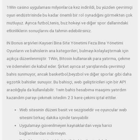
1Win casino uygulaması milyonlarca kez indirildi, bu yüzden çevrimiçi
oyun endüstrisinde bu kadar önemli bir rol oynadığını görmekten çok
mutluyuz. Ayrıca futbol,tenis, buz hokeyi ve diğer spor dallarındaki
etkinliklerin sonuçlarını da tahmin edebilirsiniz.
IN Bonus arşivleri Kayseri Bina Site Yönetimi Feza Bina Yönetimi
Oyunların ve bahislerin ana kategorileri, bulmayı kolaylaştırmak için
açıkça düzenlenmiştir. 1Win, Bitcoin kullanarak para yatırma, çekme
ve ödemeleri de kabul eder. Şirket ayrıca at yarışlarında çevrimiçi
bahis sunmuyor, ancak basketbol,​​beyzbol ve diğer sporlar gibi daha
egzotik bahisler sunuyor. Bu bahisçi, web geliştiricileri için bir API
aracılığıyla da kullanılabilir. 1win bahis hesabıma maaşımı yatırdım
kazandım parayı çekmek istedim 2 3 kere çekimi iptal ettiler.
Web sitesinin düzeni basit ve sezgiseldir ve oyuncular web
sitesini birkaç dakika içinde tanıyabilir.
Uygulamayı güvenilmeyen kaynaklardan veya harici
bağlantılardan indirmeyin.