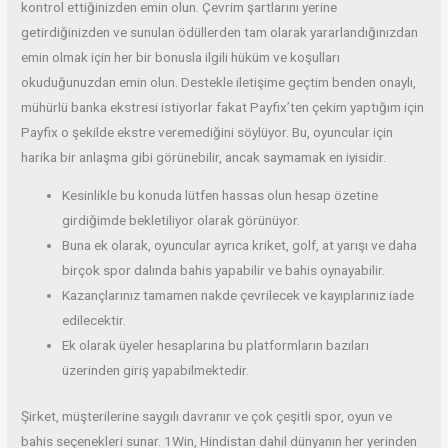
kontrol ettiğinizden emin olun. Çevrim şartlarını yerine
getirdiğinizden ve sunulan ödüllerden tam olarak yararlandığınızdan
emin olmak için her bir bonusla ilgili hüküm ve koşulları
okuduğunuzdan emin olun. Destekle iletişime geçtim benden onaylı,
mühürlü banka ekstresi istiyorlar fakat Payfix’ten çekim yaptığım için
Payfix o şekilde ekstre veremediğini söylüyor. Bu, oyuncular için
harika bir anlaşma gibi görünebilir, ancak saymamak en iyisidir.
Kesinlikle bu konuda lütfen hassas olun hesap özetine
girdiğimde bekletiliyor olarak görünüyor.
Buna ek olarak, oyuncular ayrıca kriket, golf, at yarışı ve daha
birçok spor dalında bahis yapabilir ve bahis oynayabilir.
Kazançlarınız tamamen nakde çevrilecek ve kayıplarınız iade
edilecektir.
Ek olarak üyeler hesaplarına bu platformların bazıları
üzerinden giriş yapabilmektedir.
Şirket, müşterilerine saygılı davranır ve çok çeşitli spor, oyun ve
bahis seçenekleri sunar. 1Win, Hindistan dahil dünyanın her yerinden