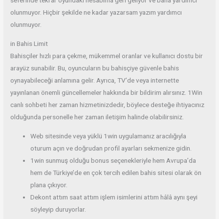
seferinde tekrar oyundaki hesabıma geri geliyor ve bana yardımcı
olunmuyor. Hiçbir şekilde ne kadar yazarsam yazım yardımcı
olunmuyor.
in Bahis Limit
Bahisçiler hızlı para çekme, mükemmel oranlar ve kullanıcı dostu bir
arayüz sunabilir. Bu, oyuncuların bu bahisçiye güvenle bahis
oynayabileceği anlamına gelir. Ayrıca, TV’de veya internette
yayınlanan önemli güncellemeler hakkında bir bildirim alırsınız. 1Win
canlı sohbeti her zaman hizmetinizdedir, böylece desteğe ihtiyacınız
olduğunda personelle her zaman iletişim halinde olabilirsiniz.
Web sitesinde veya yüklü 1win uygulamanız aracılığıyla
oturum açın ve doğrudan profil ayarları sekmenize gidin.
1win sunmuş olduğu bonus seçenekleriyle hem Avrupa’da
hem de Türkiye’de en çok tercih edilen bahis sitesi olarak ön
plana çıkıyor.
Dekont attım saat attım işlem isimlerini attım hâlâ aynı şeyi
söyleyip duruyorlar.