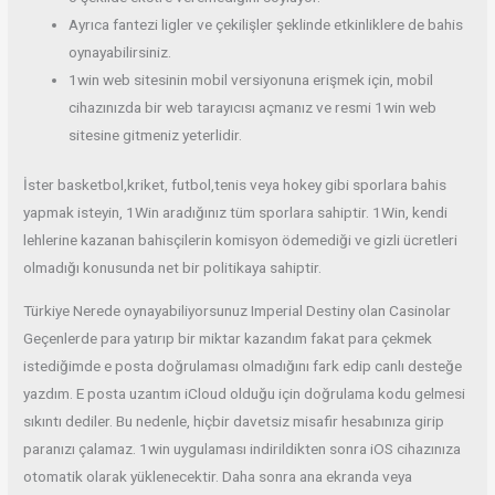
Ayrıca fantezi ligler ve çekilişler şeklinde etkinliklere de bahis
oynayabilirsiniz.
1win web sitesinin mobil versiyonuna erişmek için, mobil
cihazınızda bir web tarayıcısı açmanız ve resmi 1win web
sitesine gitmeniz yeterlidir.
İster basketbol,kriket, futbol,tenis veya hokey gibi sporlara bahis
yapmak isteyin, 1Win aradığınız tüm sporlara sahiptir. 1Win, kendi
lehlerine kazanan bahisçilerin komisyon ödemediği ve gizli ücretleri
olmadığı konusunda net bir politikaya sahiptir.
Türkiye Nerede oynayabiliyorsunuz Imperial Destiny olan Casinolar
Geçenlerde para yatırıp bir miktar kazandım fakat para çekmek
istediğimde e posta doğrulaması olmadığını fark edip canlı desteğe
yazdım. E posta uzantım iCloud olduğu için doğrulama kodu gelmesi
sıkıntı dediler. Bu nedenle, hiçbir davetsiz misafir hesabınıza girip
paranızı çalamaz. 1win uygulaması indirildikten sonra iOS cihazınıza
otomatik olarak yüklenecektir. Daha sonra ana ekranda veya