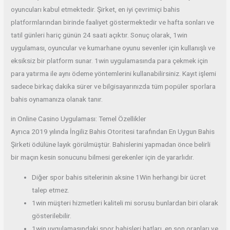
oyuncuları kabul etmektedir. Şirket, en iyi çevrimiçi bahis
platformlarından birinde faaliyet göstermektedir ve hafta sonları ve
tatil günleri hariç günün 24 saati açıktır. Sonuç olarak, 1win
uygulaması, oyuncular ve kumarhane oyunu sevenler için kullanışlı ve
eksiksiz bir platform sunar. 1win uygulamasında para çekmek için
para yatırma ile aynı ödeme yöntemlerini kullanabilirsiniz. Kayıt işlemi
sadece birkaç dakika sürer ve bilgisayarınızda tüm popüler sporlara
bahis oynamanıza olanak tanır.
in Online Casino Uygulaması: Temel Özellikler
Ayrıca 2019 yılında İngiliz Bahis Otoritesi tarafından En Uygun Bahis
Şirketi ödülüne layık görülmüştür. Bahislerini yapmadan önce belirli
bir maçın kesin sonucunu bilmesi gerekenler için de yararlıdır.
Diğer spor bahis sitelerinin aksine 1Win herhangi bir ücret
talep etmez.
1win müşteri hizmetleri kaliteli mi sorusu bunlardan biri olarak
gösterilebilir.
1win uygulamasındaki spor bahisleri hatları, en son oranları ve