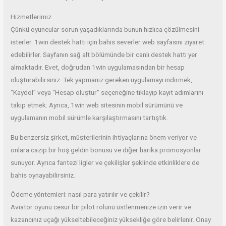
Hizmetlerimiz
Çünkü oyuncular sorun yaşadıklarında bunun hızlıca çözülmesini
isterler. 1win destek hattı için bahis severler web sayfasını ziyaret
edebilirler. Sayfanın sağ alt bölümünde bir canlı destek hattı yer
almaktadır. Evet, doğrudan 1win uygulamasından bir hesap
oluşturabilirsiniz. Tek yapmanız gereken uygulamayı indirmek,
“Kaydol” veya “Hesap oluştur” seçeneğine tıklayıp kayıt adımlarını
takip etmek. Ayrıca, 1win web sitesinin mobil sürümünü ve
uygulamanın mobil sürümle karşılaştırmasını tartıştık.
Bu benzersiz şirket, müşterilerinin ihtiyaçlarına önem veriyor ve
onlara cazip bir hoş geldin bonusu ve diğer harika promosyonlar
sunuyor. Ayrıca fantezi ligler ve çekilişler şeklinde etkinliklere de
bahis oynayabilirsiniz.
Ödeme yöntemleri: nasıl para yatırılır ve çekilir?
Aviator oyunu cesur bir pilot rolünü üstlenmenize izin verir ve
kazancınız uçağı yükseltebileceğiniz yüksekliğe göre belirlenir. Onay