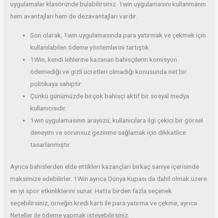
uygulamalar klasöründe bulabilirsiniz. 1win uygulamasını kullanmanın
hem avantajları hem de dezavantajları vardır.
Son olarak, 1win uygulamasında para yatırmak ve çekmek için
kullanılabilen ödeme yöntemlerini tartıştık.
1Win, kendi lehlerine kazanan bahisçilerin komisyon
ödemediği ve gizli ücretleri olmadığı konusunda net bir
politikaya sahiptir.
Çünkü günümüzde birçok bahisçi aktif bir sosyal medya
kullanıcısıdır.
1win uygulamasının arayüzü, kullanıcılara ilgi çekici bir görsel
deneyim ve sorunsuz gezinme sağlamak için dikkatlice
tasarlanmıştır.
Ayrıca bahislerden elde ettikleri kazançları birkaç saniye içerisinde
maksimize edebilirler. 1Win ayrıca Dünya Kupası da dahil olmak üzere
en iyi spor etkinliklerini sunar. Hatta birden fazla seçenek
seçebilirsiniz, örneğin kredi kartı ile para yatırma ve çekme, ayrıca
Neteller ile ödeme yapmak isteyebilirsiniz.