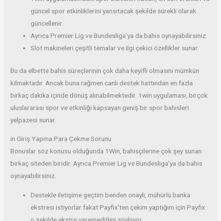
güncel spor etkinliklerini yansıtacak şekilde sürekli olarak
güncellenir.
Ayrıca Premier Lig ve Bundesliga’ya da bahis oynayabilirsiniz.
Slot makineleri çeşitli temalar ve ilgi çekici özellikler sunar.
Bu da elbette bahis süreçlerinin çok daha keyifli olmasını mümkün
kılmaktadır. Ancak buna rağmen canlı destek hattından en fazla
birkaç dakika içinde dönüş alınabilmektedir. 1win uygulaması, birçok
uluslararası spor ve etkinliği kapsayan geniş bir spor bahisleri
yelpazesi sunar.
in Giriş Yapma Para Çekme Sorunu
Bonuslar söz konusu olduğunda 1Win, bahisçilerine çok şey sunan
birkaç siteden biridir. Ayrıca Premier Lig ve Bundesliga’ya da bahis
oynayabilirsiniz.
Destekle iletişime geçtim benden onaylı, mühürlü banka
ekstresi istiyorlar fakat Payfix’ten çekim yaptığım için Payfix
o şekilde ekstre veremediğini söylüyor.