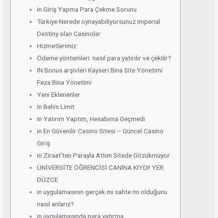
in Giriş Yapma Para Çekme Sorunu
Türkiye Nerede oynayabiliyorsunuz Imperial
Destiny olan Casinolar
Hizmetlerimiz
Ödeme yöntemleri: nasıl para yatırılır ve çekilir?
IN Bonus arşivleri Kayseri Bina Site Yönetimi
Feza Bina Yönetimi
Yeni Eklenenler
in Bahis Limit
in Yatırım Yaptım, Hesabıma Geçmedi
in En Güvenilir Casino Sitesi – Güncel Casino
Giriş
in Ziraat’ten Parayla Attım Sitede Gözükmüyor
ÜNİVERSİTE ÖĞRENCİSİ CANINA KIYDI! YER:
DÜZCE
in uygulamasının gerçek mi sahte mi olduğunu
nasıl anlarız?
in uygulamasında para yatırma