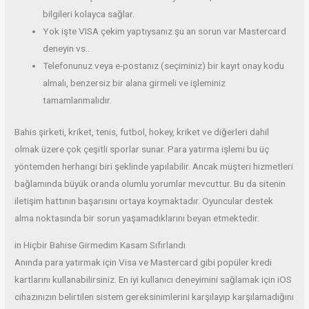
bilgileri kolayca sağlar.
Yok işte VISA çekim yaptıysanız şu an sorun var Mastercard
deneyin vs..
Telefonunuz veya e-postanız (seçiminiz) bir kayıt onay kodu
almalı, benzersiz bir alana girmeli ve işleminiz
tamamlanmalıdır.
Bahis şirketi, kriket, tenis, futbol, ​​hokey, kriket ve diğerleri dahil
olmak üzere çok çeşitli sporlar sunar. Para yatırma işlemi bu üç
yöntemden herhangi biri şeklinde yapılabilir. Ancak müşteri hizmetleri
bağlamında büyük oranda olumlu yorumlar mevcuttur. Bu da sitenin
iletişim hattının başarısını ortaya koymaktadır. Oyuncular destek
alma noktasında bir sorun yaşamadıklarını beyan etmektedir.
in Hiçbir Bahise Girmedim Kasam Sıfırlandı
Anında para yatırmak için Visa ve Mastercard gibi popüler kredi
kartlarını kullanabilirsiniz. En iyi kullanıcı deneyimini sağlamak için iOS
cihazınızın belirtilen sistem gereksinimlerini karşılayıp karşılamadığını