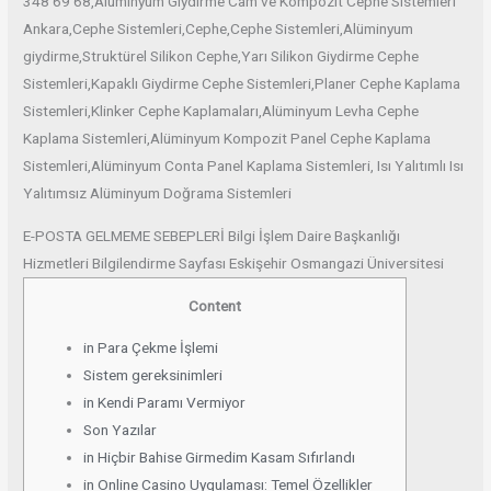
348 69 68,Alüminyum Giydirme Cam ve Kompozit Cephe Sistemleri
Ankara,Cephe Sistemleri,Cephe,Cephe Sistemleri,Alüminyum
giydirme,Struktürel Silikon Cephe,Yarı Silikon Giydirme Cephe
Sistemleri,Kapaklı Giydirme Cephe Sistemleri,Planer Cephe Kaplama
Sistemleri,Klinker Cephe Kaplamaları,Alüminyum Levha Cephe
Kaplama Sistemleri,Alüminyum Kompozit Panel Cephe Kaplama
Sistemleri,Alüminyum Conta Panel Kaplama Sistemleri, Isı Yalıtımlı Isı
Yalıtımsız Alüminyum Doğrama Sistemleri
E-POSTA GELMEME SEBEPLERİ Bilgi İşlem Daire Başkanlığı
Hizmetleri Bilgilendirme Sayfası Eskişehir Osmangazi Üniversitesi
Content
in Para Çekme İşlemi
Sistem gereksinimleri
in Kendi Paramı Vermiyor
Son Yazılar
in Hiçbir Bahise Girmedim Kasam Sıfırlandı
in Online Casino Uygulaması: Temel Özellikler