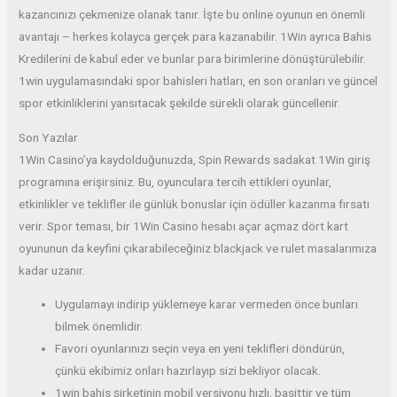
kazancınızı çekmenize olanak tanır. İşte bu online oyunun en önemli
avantajı – herkes kolayca gerçek para kazanabilir. 1Win ayrıca Bahis
Kredilerini de kabul eder ve bunlar para birimlerine dönüştürülebilir.
1win uygulamasındaki spor bahisleri hatları, en son oranları ve güncel
spor etkinliklerini yansıtacak şekilde sürekli olarak güncellenir.
Son Yazılar
1Win Casino’ya kaydolduğunuzda, Spin Rewards sadakat 1Win giriş
programına erişirsiniz. Bu, oyunculara tercih ettikleri oyunlar,
etkinlikler ve teklifler ile günlük bonuslar için ödüller kazanma fırsatı
verir. Spor teması, bir 1Win Casino hesabı açar açmaz dört kart
oyununun da keyfini çıkarabileceğiniz blackjack ve rulet masalarımıza
kadar uzanır.
Uygulamayı indirip yüklemeye karar vermeden önce bunları
bilmek önemlidir.
Favori oyunlarınızı seçin veya en yeni teklifleri döndürün,
çünkü ekibimiz onları hazırlayıp sizi bekliyor olacak.
1win bahis şirketinin mobil versiyonu hızlı, basittir ve tüm