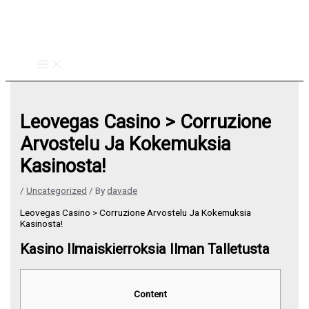
Skip
to
content
Leovegas Casino > Corruzione
Arvostelu Ja Kokemuksia
Kasinosta!
/
Uncategorized
/ By
davade
Leovegas Casino > Corruzione Arvostelu Ja Kokemuksia
Kasinosta!
Kasino Ilmaiskierroksia Ilman Talletusta
Content