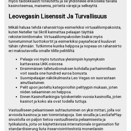
myös taidokkaasti toteutettu ja se yhdistelee erikoisella tavalla
kasinoteemaa, maisemia, pirteitä värejä ja selkeyttä.
Leovegasin Lisenssit Ja Turvallisuus
Mikäli haluaa tehdä rahansiirtoja esimerkiksi virtuaalilompakoista,
kuten Neteller tai Skrill kannattaa pelaajan täyttää
rekisteröintilomake. Virtuaalilompakoiden lisäksi myös
tunnetuimmat luottokortit ja esimerkiksi paysafecard kuuluvat
tähän ryhmään. Tutkimme kuinka helppoa ja nopeaa on rahansiirto
eri maksutavoilla omalle tilille pelitililtä.
Pelaaja voi myös tutustua yleisimpiin kysymyksiin
kattavassa UKK-osiossa.
Ensimmäisen talletusbonuksen kohdalla parhaimmillaan
voit saada one hundred euroa bonusta.
Suomipelaajan näkökulmasta Leo Vegas on suorastaan
ainutlaatuinen.
Pelit upon jaoteltu kategorioihin pelityypin mukaan, joten
niiden selaaminen on helppoa.
Ennen KasinoRankingia työskentelin vuosia kasinoilla, joten
kasinot ja koko ala ovat todella tuttuja.
Vastuulliseen pelaamiseen suhtautuminen on yksi mittari, jolla voi
arvioida kasinoa ja sen toimintatapoja. Sen sivuilla ja LeoSafePlay-
sivustolla on paljon tietoa vastuullisesta pelaamisesta ja
työkaluista, joita on käytettävissä internationale organisation für
standardisierung liuta itsearviointitestistä monenlaisiin