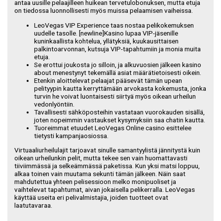
antaa uusille pelaajilleen huikean tervetulobonuksen, mutta etuja
on tiedossa luonnollisesti myös muissa pelaamisen vaiheissa.
LeoVegas VIP Experience taas nostaa pelikokemuksen
uudelle tasolle. [newline]Kasino lupaa VIP-jäsenille
kuninkaallista kohtelua, yllätyksiä, kuukausittaisen
palkintoarvonnan, kutsuja VIP-tapahtumiin ja monia muita
etuja.
Se erottui joukosta jo silloin, ja alkuvuosien jälkeen kasino
about menestynyt tekemällä asiat määrätietoisesti oikein.
Etenkin aloittelevat pelaajat pääsevät tämän upean
pelityypin kautta kerryttämään arvokasta kokemusta, jonka
turvin he voivat luontaisesti siirtyä myös oikean urheilun
vedonlyöntiin.
Tavallisesti sähköposteihin vastataan vuorokauden sisällä,
joten nopeimmin vastaukset kysymyksiin saa chatin kautta.
Tuoreimmat etuudet LeoVegas Online casino esittelee
tietysti kampanjaosiossa.
Virtuaaliurheilulajit tarjoavat sinulle samantyylistä jännitystä kuin
oikean urheilunkin pelit, mutta tekee sen vain huomattavasti
tiiviimmässä ja selkeämmässä paketissa. Kun yksi matsi loppuu,
alkaa toinen vain muutama sekunti tämän jälkeen. Näin saat
mahdutettua yhteen pelisessioon melko monipuoliset ja
vaihtelevat tapahtumat, aivan jokaisella pelikerralla. LeoVegas
käyttää useita eri pelivalmistajia, joiden tuotteet ovat
laatutavaraa.