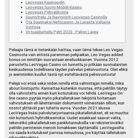
Leovegas Kasinopelit
Leovegas Suomi Mobiili Kasino
Leovegas Pelivalikoima
Suunnittelu Ja Navigointi Leovegas Casinolla
Ota Suunnaksi Netticasino Ja Lunasta Valtavia
Voittoja
Virtuaaliurheilu Pelit 2023 : Paljon Lajeja
Pelaajia tämä ei tietenkään haittaa, vaan tämä tekee Leo Vegas
Casinosta vain entistä paremman pelipaikan, Leo Vegas added
bonus on nimittäin suorastaan ensiluokkainen. Vuonna 2012
perustettu LeoVegas Casino on tunnettu jo pitkään suomalaisten
keskuudessa todellisena täyden palvelun pelisivustona. Olet ehkä
jo aiemminkin kuullut tästä nyt esiteltävästä pelisivustosta!
Pelejä voi etsiä sekä niiden nimillä että valmistajan nimellä, mikä
about loistojuttu. Kannattaa kuitenkin muistaa, että pelitilin täytyy
olla vahvistettu ennen kuin kotiutuksia voi tehdä. LeoVegas On
line casino pyytää myös pikatalletuksen tekijöitä hoitamaan
vahvistuksen eli lähettämään dokumentit viimeistään silloin, kun
nostot ylittävät pari tuhatta euroa. Vuoden 2021 alussa
LeoVegas lisäsi palvelutarjontaansa pikatalletukset, eli se muuttui
niin kutsutusti hybridikasinoksi. Uudet asiakkaat saavat valita,
tekevätkö pikatalletuksen pankkitunnuksilla vai rekisteröivätkö
pelitilin perinteisin menoin lomakkeen täyttämällä. LeoVegasilta
voi saada kotiutukset parissa minuutissa, jos käyttää talletuksiin
pikavaihtoehtoa.