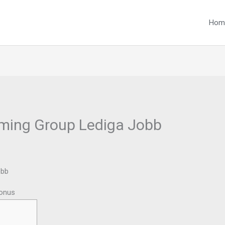
Hom
ming Group Lediga Jobb
obb
bonus