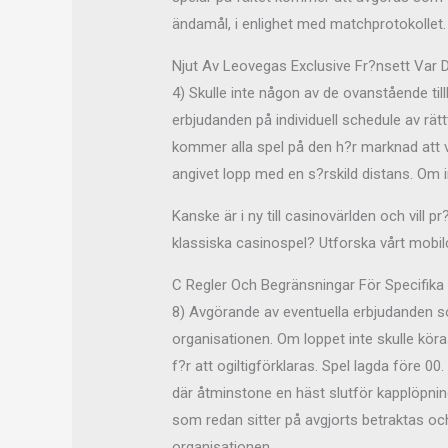
ändamål, i enlighet med matchprotokollet.
Njut Av Leovegas Exclusive Fr?nsett Var D
4) Skulle inte någon av de ovanstående till
erbjudanden på individuell schedule av rätt
kommer alla spel på den h?r marknad att va
angivet lopp med en s?rskild distans. Om i
Kanske är i ny till casinovärlden och vill p
klassiska casinospel? Utforska vårt mobilcas
C Regler Och Begränsningar För Specifika 
8) Avgörande av eventuella erbjudanden som
organisationen. Om loppet inte skulle kör
f?r att ogiltigförklaras. Spel lagda före 0
där åtminstone en häst slutför kapplöpnin
som redan sitter på avgjorts betraktas och 
organisationen.