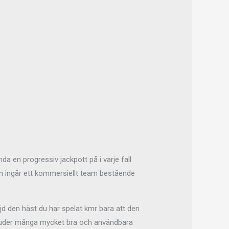
 en progressiv jackpott på i varje fall
ären ingår ett kommersiellt team bestående
ljd den häst du har spelat kmr bara att den
rbjuder många mycket bra och användbara