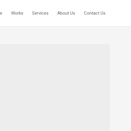
e
Works
Services
About Us
Contact Us