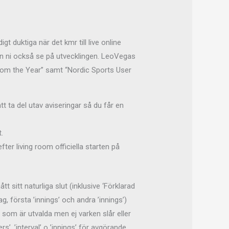
 duktiga när det kmr till live online
 kan ni också se på utvecklingen. LeoVegas
 from the Year” samt “Nordic Sports User
tt ta del utav aviseringar så du får en
.
er living room officiella starten på
t sitt naturliga slut (inklusive ‘Förklarad
g, första ’innings’ och andra ’innings’)
 som är utvalda men ej varken slår eller
, ’interval’ o ’innings’ för avgörande