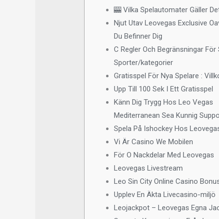
🎰 Vilka Spelautomater Gäller De
Njut Utav Leovegas Exclusive Oa
Du Befinner Dig
C Regler Och Begränsningar För 
Sporter/kategorier
Gratisspel För Nya Spelare : Villk
Upp Till 100 Sek I Ett Gratisspel
Känn Dig Trygg Hos Leo Vegas
Mediterranean Sea Kunnig Suppo
Spela På Ishockey Hos Leovega
Vi Är Casino We Mobilen
För O Nackdelar Med Leovegas
Leovegas Livestream
Leo Sin City Online Casino Bonu
Upplev En Äkta Livecasino-miljö
Leojackpot – Leovegas Egna Ja