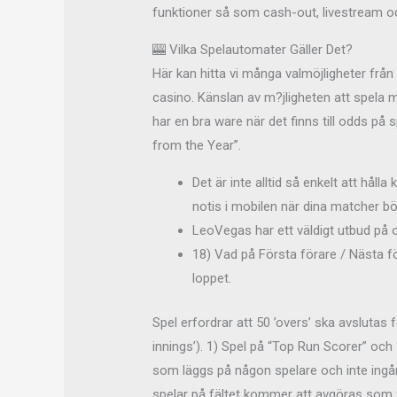
funktioner så som cash-out, livestream oc
🎰 Vilka Spelautomater Gäller Det?
Här kan hitta vi många valmöjligheter från
casino. Känslan av m?jligheten att spela m
har en bra ware när det finns till odds på
from the Year”.
Det är inte alltid så enkelt att håll
notis i mobilen när dina matcher bör
LeoVegas har ett väldigt utbud på 
18) Vad på Första förare / Nästa fö
loppet.
Spel erfordrar att 50 ’overs’ ska avslutas f
innings’). 1) Spel på “Top Run Scorer” och 
som läggs på någon spelare och inte ingår 
spelar på fältet kommer att avgöras som fö