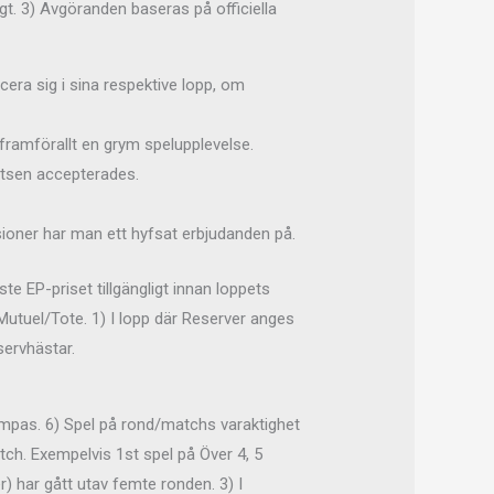
igt. 3) Avgöranden baseras på officiella
era sig i sina respektive lopp, om
 framförallt en grym spelupplevelse.
satsen accepterades.
sioner har man ett hyfsat erbjudanden på.
te EP-priset tillgängligt innan loppets
Mutuel/Tote. 1) I lopp där Reserver anges
servhästar.
ämpas. 6) Spel på rond/matchs varaktighet
tch. Exempelvis 1st spel på Över 4, 5
 har gått utav femte ronden. 3) I