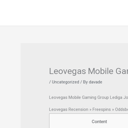
Skip
to
content
Leovegas Mobile Ga
/
Uncategorized
/ By
davade
Leovegas Mobile Gaming Group Lediga J
Leovegas Recension » Freespins » Odds
Content