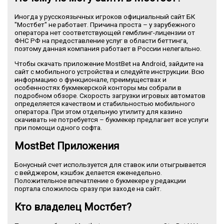
Иногда у русскоязычных игроков официальный сайт БК
"Мостбет" не работает. Причина проста – у зарубежного
оператора нет соответствующей гемблинг-лицензии от
ФНС РФ на предоставление услуг в области беттинга,
поэтому данная компания работает в России нелегально.
Чтобы скачать приложение MostBet на Android, зайдите на
сайт с мобильного устройства и следуйте инструкции. Всю
информацию о функционале, преимуществах и
особенностях букмекерской конторы мы собрали в
подробном обзоре. Скорость загрузки игровых автоматов
определяется качеством и стабильностью мобильного
оператора. При этом отдельную утилиту для казино
скачивать не потребуется – букмекер предлагает все услуги
при помощи одного софта.
MostBet Приложения
Бонусный счет используется для ставок или отыгрывается
с вейджером, кэшбэк делается еженедельно.
Положительное впечатление о букмекере у редакции
портала сложилось сразу при заходе на сайт.
Кто владелец Мостбет?