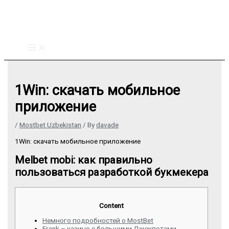
Skip
to
content
1Win: скачать мобильное
приложение
/
Mostbet Uzbekistan
/ By
davade
1Win: скачать мобильное приложение
Melbet mobi: как правильно
пользоваться разработкой букмекера
Content
Немного подробностей о MostBet
Frank – казино с большими Джекпотами