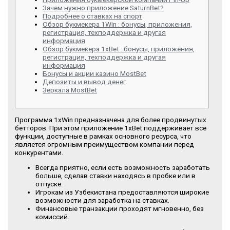
Зачем нужно приложение SaturnBet?
Подробнее о ставках на спорт
Обзор букмекера 1Win : бонусы, приложения,
регистрация, техподдержка и другая
информация
Обзор букмекера 1xBet : бонусы, приложения,
регистрация, техподдержка и другая
информация
Бонусы и акции казино MostBet
Депозиты и вывод денег
Зеркала MostBet
Программа 1xWin предназначена для более продвинутых
бетторов. При этом приложение 1xBet поддерживает все
функции, доступные в рамках основного ресурса, что
является огромным преимуществом компании перед
конкурентами.
Всегда приятно, если есть возможность заработать
больше, сделав ставки находясь в пробке или в
отпуске.
Игрокам из Узбекистана предоставляются широкие
возможности для заработка на ставках.
Финансовые транзакции проходят мгновенно, без
комиссий.