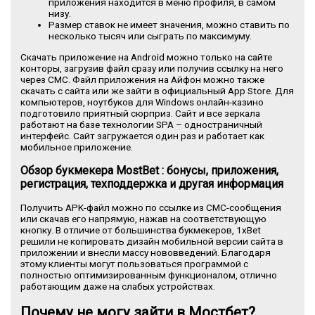
приложения находится в меню профиля, в самом
низу.
Размер ставок не имеет значения, можно ставить по
несколько тысяч или сыграть по максимуму.
Скачать приложение на Android можно только на сайте
конторы, загрузив файл сразу или получив ссылку на него
через СМС. Файл приложения на Айфон можно также
скачать с сайта или же зайти в официальный App Store. Для
компьютеров, ноутбуков для Windows онлайн-казино
подготовило приятный сюрприз. Сайт и все зеркала
работают на базе технологии SPA – одностраничный
интерфейс. Сайт загружается один раз и работает как
мобильное приложение.
Обзор букмекера MostBet : бонусы, приложения,
регистрация, техподдержка и другая информация
Получить APK-файл можно по ссылке из СМС-сообщения
или скачав его напрямую, нажав на соответствующую
кнопку. В отличие от большинства букмекеров, 1xBet
решили не копировать дизайн мобильной версии сайта в
приложении и внесли массу нововведений. Благодаря
этому клиенты могут пользоваться программой с
полностью оптимизированным функционалом, отлично
работающим даже на слабых устройствах.
Почему не могу зайти в Мостбет?