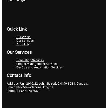
Quick Link
Our Works
Our Services
About Us
Our Services
Consulting Services
Project Management Services
DevOps and Automation Services
Contact Info
Address: Unit 2910, 22 John St, York ON M9N 0B1, Canada.
Email: info@davadeconsulting.ca
Phone: +1 647 365 4060