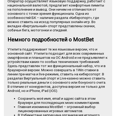
Оператор осуществляет языковую поддержку, работает с
национальной валютой, предлагает комфортные лимиты
на пополнение и вывод. Они ничем не отличаются от
основного с точки зрения функционала. Одна из
особенностей БК – наличие раздела «Киберспорт», где
можно ставить на исход популярных онлайн-игр. Во
вкладке «Виртуальный» спорт представлены скачки,
собачьи бега, мотогонки и спидвей.
Немного подробностей о MostBet
Утилита поддерживает те же языковые версии, что и
основной сайт. Утилита подходит для всех современных
смартфонов и планшетов на ОС Android и не предъявляет к
устройствам каких-то особых технических требований.
Здесь представлен тот же функциональный набор, что и в
браузерной версии. Можно совершать в 1Win ставки в
линии пре-матча и live-режиме, ставить на киберсопорт. В
разделах Виртуальный спорт и Live-казино можно ставить
только реальные деньги с основного или бонусного счета.
В отличие от конкурентов, доступна версия не только для
Android, но и iPhone, iPad (iOS).
Сохранить моё имя, email и адрес сайта в этом
браузере для последующих моих комментариев.
Главная изюминка MostBet – огромный выбор
лицензированных игровых автоматов.
В Узбекистане запрещена организация игорного