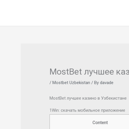
Skip
to
content
MostBet лучшее ка
/
Mostbet Uzbekistan
/ By
davade
MostBet лучшее казино в Узбекистане
1Win: скачать мобильное приложение
Content