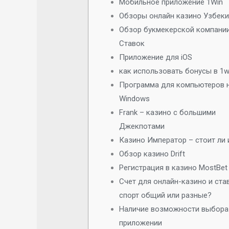
Мобильное приложение 1Win
Обзоры онлайн казино Узбеки
Обзор букмекерской компании
Ставок
Приложение для iOS
как использовать бонусы в 1w
Программа для компьютеров 
Windows
Frank – казино с большими
Джекпотами
Казино Император – стоит ли 
Обзор казино Drift
Регистрация в казино MostBet
Счет для онлайн-казино и ста
спорт общий или разные?
Наличие возможности выбора
приложении