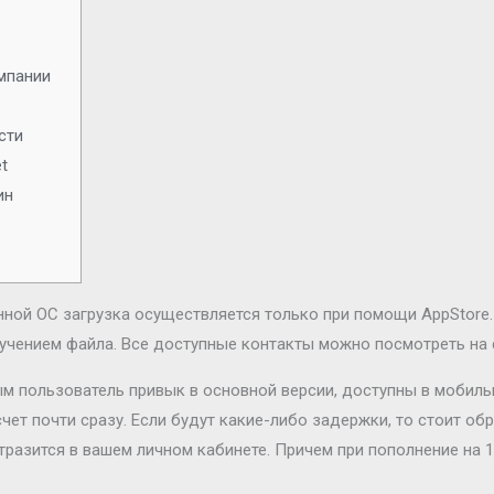
мпании
сти
t
ин
нной ОС загрузка осуществляется только при помощи AppStore. 
учением файла. Все доступные контакты можно посмотреть на с
ым пользователь привык в основной версии, доступны в мобиль
счет почти сразу. Если будут какие-либо задержки, то стоит обр
тразится в вашем личном кабинете. Причем при пополнение на 1