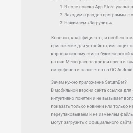
В поле поиска App Store указыва
Заходим в раздел программы с 
Нажимаем «Загрузить».
Конечно, коэффициенты, и особенно м
приложение для устройств, имеющих о
корпоративному стилю букмекерской к
на них. Меню располагается слева и т
смартфонов и планшетов на ОС Android
Зачем нужно приложение SaturnBet?
В мобильной версии сайта ссылка для 
интуитивно понятен и не вызывает воп
показать только новинки или только н
переупаковываем и не изменяем файлы
могут загрузить с официального сайта