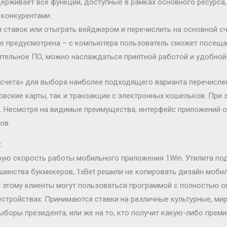
ерживает все функции, доступные в рамках основного ресурса
конкурентами.
ставок или отыграть вейджером и перечислить на основной сч
не предусмотрена – с компьютера пользователь сможет посеща
тельное ПО, можно наслаждаться приятной работой и удобной 
 счета» для выбора наиболее подходящего варианта перечислен
овские карты, так и транзакции с электронных кошельков. При
и. Несмотря на видимые преимущества, интерфейс приложений о
ов.
t
ую скорость работы мобильного приложения 1Win. Утилита по
льшинства букмекеров, 1xBet решили не копировать дизайн моби
я этому клиенты могут пользоваться программой с полностью
тройствах. Принимаются ставки на различные культурные, мир
ыборы президента, или же на то, кто получит какую-либо преми