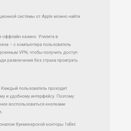
ционной системы от Apple можно найти
 оффлайн казино. Утилита в
рена – с компьютера пользователь
троенным VPN, чтобы получить доступ
ди развлечения без страха проиграть
. Каждый пользователь проходит
му и удобному интерфейсу. Поэтому
обнее воспользоваться кнопками
m
.
оналом букмекерской конторы 1xBet.