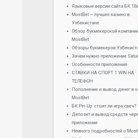
Языковые версии сайта БК 1В
MostBet – лучшее казино в
Узбекистане
Обзор букмекерской компани
MostBet
Обзоры букмекеров Узбекист
Зачем нужно приложение Satu
Особенности приложения
СТАВКИ НА СПОРТ 1 WIN НА
ТЕЛЕФОН
Пополнение и вывод денег в 
MostBet
БК Pin-Up: стоит ли игра свеч?
Депозит и вывод средств чер
приложение
Немного подробностей о Most