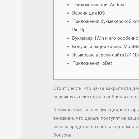
Приложение для Android
Версия для iOS
Приложения букмекерской ко
Pin-Up
Букмекер 1Win и его особенно
Бонусы и акции казино MostBe
Языковые версии сайта БК 1В
Приложения 1xBet
Стоит учесть, что из-за закрытости да
возникнуть некоторые проблемы с пол
К сожалению, не все функции, к котор
внимание, что деньги поступят на ваш 
внесли средства на счет, это должно о
бонусов.