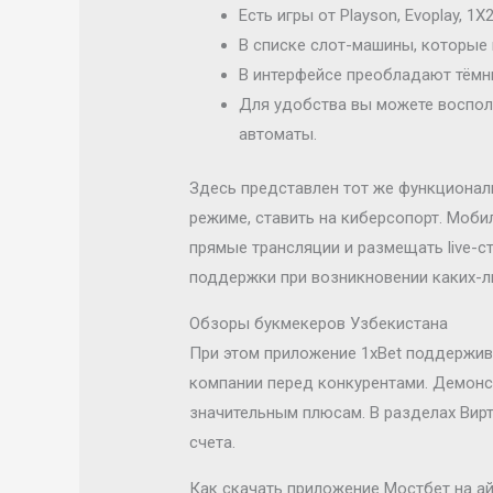
Есть игры от Playson, Evoplay, 1X
В списке слот-машины, которые 
В интерфейсе преобладают тёмн
Для удобства вы можете восполь
автоматы.
Здесь представлен тот же функциональн
режиме, ставить на киберсопорт. Моби
прямые трансляции и размещать live-с
поддержки при возникновении каких-ли
Обзоры букмекеров Узбекистана
При этом приложение 1xBet поддержив
компании перед конкурентами. Демонс
значительным плюсам. В разделах Вирт
счета.
Как скачать приложение Мостбет на а