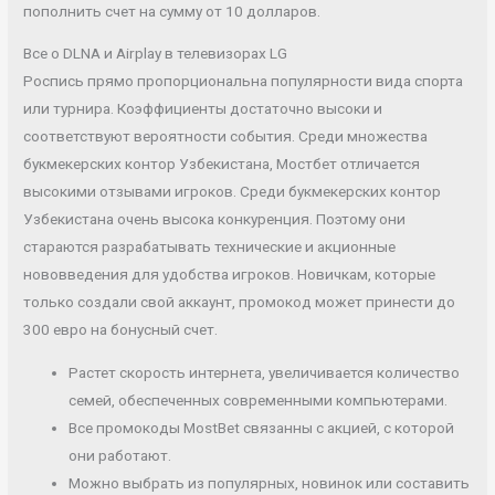
пополнить счет на сумму от 10 долларов.
Все о DLNA и Airplay в телевизорах LG
Роспись прямо пропорциональна популярности вида спорта
или турнира. Коэффициенты достаточно высоки и
соответствуют вероятности события. Среди множества
букмекерских контор Узбекистана, Мостбет отличается
высокими отзывами игроков. Среди букмекерских контор
Узбекистана очень высока конкуренция. Поэтому они
стараются разрабатывать технические и акционные
нововведения для удобства игроков. Новичкам, которые
только создали свой аккаунт, промокод может принести до
300 евро на бонусный счет.
Растет скорость интернета, увеличивается количество
семей, обеспеченных современными компьютерами.
Все промокоды MostBet связанны с акцией, с которой
они работают.
Можно выбрать из популярных, новинок или составить