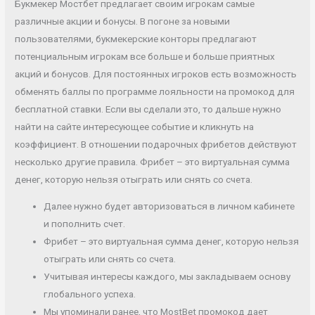
Букмекер Мостбет предлагает своим игрокам самые
различные акции и бонусы. В погоне за новыми
пользователями, букмекерские конторы предлагают
потенциальным игрокам все больше и больше приятных
акций и бонусов. Для постоянных игроков есть возможность
обменять баллы по программе лояльности на промокод для
бесплатной ставки. Если вы сделали это, то дальше нужно
найти на сайте интересующее событие и кликнуть на
коэффициент. В отношении подарочных фрибетов действуют
несколько другие правила. Фрибет – это виртуальная сумма
денег, которую нельзя отыграть или снять со счета.
Далее нужно будет авторизоваться в личном кабинете
и пополнить счет.
Фрибет – это виртуальная сумма денег, которую нельзя
отыграть или снять со счета.
Учитывая интересы каждого, мы закладываем основу
глобального успеха.
Мы упоминали ранее, что MostBet промокод дает