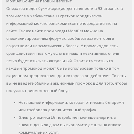
MostBet Бонус на первый депозит
Оператор ведет букмекерскую деятельность в 93 странах, в
том числе в Узбекистане. С краткой юридической
информацией можно ознакомиться непосредственно на
сайте. Так же найти промокоды MostBet можно на
специализированных форумах, сообществах конторы в
соцсетях или на тематических блогах. У промокодов есть
срок действия, поэтому если вы нашли неактивный, очень
легко будет отыскать актуальный. Стоит отметить, что
каждый промокод может быть использован только в том
акционном предложении, для которого он действует. То есть
вы не введете обычный акционный промокод для того, чтобы
получить приветственный бонус.
Нет лишней информации, которая отнимала бы время
или требовала дополнительный трафик.
Электротехника LG потребляет меньше энергии, а
значит, день за днем вы экономите деньги на оплате
коммунальных услуг.