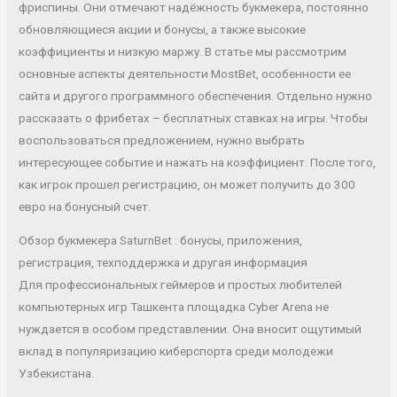
фриспины. Они отмечают надёжность букмекера, постоянно
обновляющиеся акции и бонусы, а также высокие
коэффициенты и низкую маржу. В статье мы рассмотрим
основные аспекты деятельности MostBet, особенности ее
сайта и другого программного обеспечения. Отдельно нужно
рассказать о фрибетах – бесплатных ставках на игры. Чтобы
воспользоваться предложением, нужно выбрать
интересующее событие и нажать на коэффициент. После того,
как игрок прошел регистрацию, он может получить до 300
евро на бонусный счет.
Обзор букмекера SaturnBet : бонусы, приложения,
регистрация, техподдержка и другая информация
Для профессиональных геймеров и простых любителей
компьютерных игр Ташкента площадка Cyber Arena не
нуждается в особом представлении. Она вносит ощутимый
вклад в популяризацию киберспорта среди молодежи
Узбекистана.