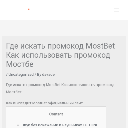
Skip
to
content
Где искать промокод MostBet
Как использовать промокод
Мостбе
/
Uncategorized
/ By
davade
Где искать промокод MostBet Как использовать промокод
Мостбет
Как выглядит MostBet официальный сайт
Content
Звук без искажений в наушниках LG TONE