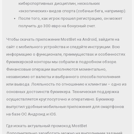
киберспортивных дисциплин, нескольких
«экзотических» видов спорта (собачьи бега, например).
После того, как игрок прошел регистрацию, он может
получить до 300 евро на бонусный счет.
Чтобы скачать приложение MostBet на Android, зайдите на
сайт с мобильного устройства и следуйте инструкции. Всю
информацию о функционале, преимуществах и особенностях
букмекерской конторы мы собрали в подробном обзоре.
Финансовые операции выполняются моментально,
независимо от валюты и выбранного способа пополнения
или вывода. Лояльность по отношению к клиентам – одно из
основных достоинств букмекера. Техническая поддержка
осуществляется круглосуточно и оперативно. Букмекер
выпустил удобные мобильные приложения для смартфонов
на базе ОС Андроид и iOS.
Где искать актуальный промокод MostBet
Дополнительно заработать можно на выполнении заданий,