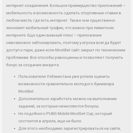
интернет-соединения. Большое преимущество приложений –
мобильность и возможность сделать спортивные ставки в
любом месте, где есть интернет. Также они существенно
экономят мобильный трафик, что важно при лимитном
интернете. Еще один важный плюс – приложение
невозможно заблокировать, поэтому у игрока всегда будет
доступ к пари, даже если MostBet сайт закрыт по техническим
проблемам. Все способы равноценны и позволяют получить
бонус за создание аккаунта.
Пользователи Узбекистана уже успели оценить
возможности сравнительно молодого букмекера
MostBet.
Дополнительно заработать можно на выполнении
заданий, за которые начисляются бонусы.
Но подобного PUBG Mobile Mostbet Cup, который
состоится в апреле, еще не было.
Для этого необходимо зарегистрироваться на сайте,