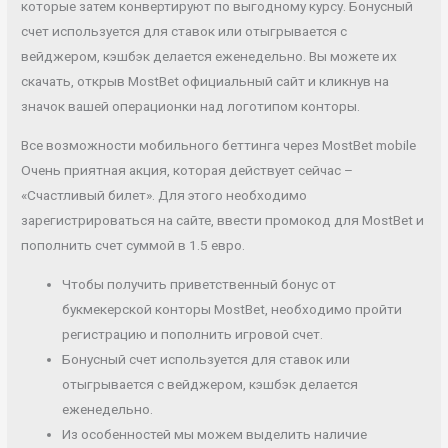
которые затем конвертируют по выгодному курсу. Бонусный
счет используется для ставок или отыгрывается с
вейджером, кэшбэк делается еженедельно. Вы можете их
скачать, открыв MostBet официальный сайт и кликнув на
значок вашей операционки над логотипом конторы.
Все возможности мобильного беттинга через MostBet mobile
Очень приятная акция, которая действует сейчас –
«Счастливый билет». Для этого необходимо
зарегистрироваться на сайте, ввести промокод для MostBet и
пополнить счет суммой в 1.5 евро.
Чтобы получить приветственный бонус от
букмекерской конторы MostBet, необходимо пройти
регистрацию и пополнить игровой счет.
Бонусный счет используется для ставок или
отыгрывается с вейджером, кэшбэк делается
еженедельно.
Из особенностей мы можем выделить наличие