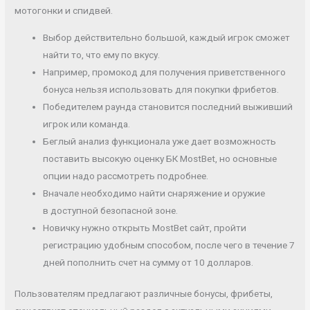
мотогонки и спидвей.
Выбор действительно большой, каждый игрок сможет
найти то, что ему по вкусу.
Например, промокод для получения приветственного
бонуса нельзя использовать для покупки фрибетов.
Победителем раунда становится последний выживший
игрок или команда.
Беглый анализ функционала уже дает возможность
поставить высокую оценку БК MostBet, но основные
опции надо рассмотреть подробнее.
Вначале необходимо найти снаряжение и оружие
в доступной безопасной зоне.
Новичку нужно открыть MostBet сайт, пройти
регистрацию удобным способом, после чего в течение 7
дней пополнить счет на сумму от 10 долларов.
Пользователям предлагают различные бонусы, фрибеты,