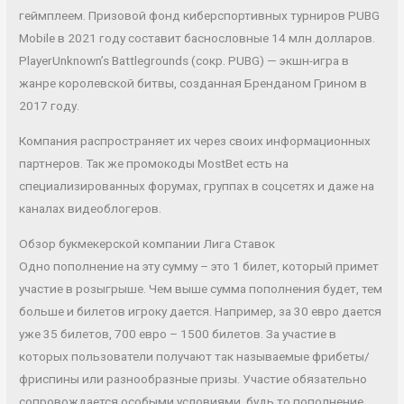
геймплеем. Призовой фонд киберспортивных турниров PUBG
Mobile в 2021 году составит баснословные 14 млн долларов.
PlayerUnknown’s Battlegrounds (сокр. PUBG) — экшн-игра в
жанре королевской битвы, созданная Бренданом Грином в
2017 году.
Компания распространяет их через своих информационных
партнеров. Так же промокоды MostBet есть на
специализированных форумах, группах в соцсетях и даже на
каналах видеоблогеров.
Обзор букмекерской компании Лига Ставок
Одно пополнение на эту сумму – это 1 билет, который примет
участие в розыгрыше. Чем выше сумма пополнения будет, тем
больше и билетов игроку дается. Например, за 30 евро дается
уже 35 билетов, 700 евро – 1500 билетов. За участие в
которых пользователи получают так называемые фрибеты/
фриспины или разнообразные призы. Участие обязательно
сопровождается особыми условиями, будь то пополнение