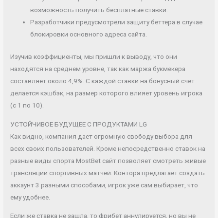
возможность получить бесплатные ставки.
Разработчики предусмотрели защиту беттера в случае
блокировки основного адреса сайта.
Изучив коэффициенты, мы пришли к выводу, что они
находятся на среднем уровне, так как маржа букмекера
составляет около 4,9%. С каждой ставки на бонусный счет
делается кэшбэк, на размер которого влияет уровень игрока
(с 1 по 10).
УСТОЙЧИВОЕ БУДУЩЕЕ С ПРОДУКТАМИ LG
Как видно, компания дает огромную свободу выбора для
всех своих пользователей. Кроме непосредственно ставок на
разные виды спорта MostBet сайт позволяет смотреть живые
трансляции спортивных матчей. Контора предлагает создать
аккаунт 3 разными способами, игрок уже сам выбирает, что
ему удобнее.
Если же ставка не зашла, то фрибет аннулируется, но вы не