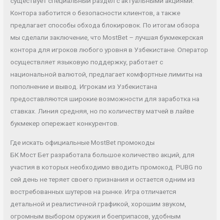
существует специальный раздел с актуальными акциями.
Контора заботится о безопасности клиентов, а также
предлагает способы обхода блокировок. По итогам обзора
мы сделали заключение, что MostBet – лучшая букмекерская
контора для игроков любого уровня в Узбекистане. Оператор
осуществляет языковую поддержку, работает с
национальной валютой, предлагает комфортные лимиты на
пополнение и вывод. Игрокам из Узбекистана
предоставляются широкие возможности для заработка на
ставках. Линия средняя, но по количеству матчей в лайве
букмекер опережает конкурентов.
Где искать официальные MostBet промокоды
БК Мост Бет разработала большое количество акций, для
участия в которых необходимо вводить промокод. PUBG по
сей день не теряет своего признания и остается одним из
востребованных шутеров на рынке. Игра отличается
детальной и реалистичной графикой, хорошим звуком,
огромным выбором оружия и боеприпасов, удобным