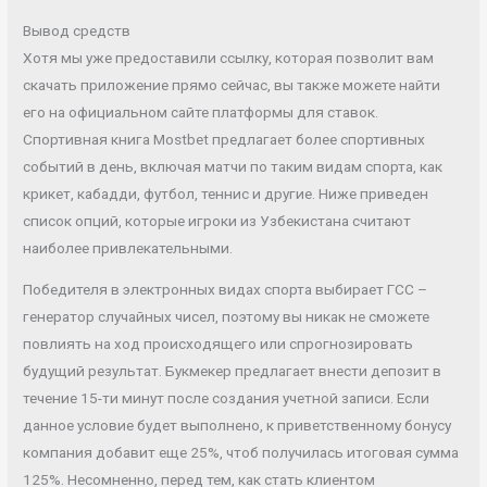
Вывод средств
Хотя мы уже предоставили ссылку, которая позволит вам
скачать приложение прямо сейчас, вы также можете найти
его на официальном сайте платформы для ставок.
Спортивная книга Mostbet предлагает более спортивных
событий в день, включая матчи по таким видам спорта, как
крикет, кабадди, футбол, теннис и другие. Ниже приведен
список опций, которые игроки из Узбекистана считают
наиболее привлекательными.
Победителя в электронных видах спорта выбирает ГСС –
генератор случайных чисел, поэтому вы никак не сможете
повлиять на ход происходящего или спрогнозировать
будущий результат. Букмекер предлагает внести депозит в
течение 15-ти минут после создания учетной записи. Если
данное условие будет выполнено, к приветственному бонусу
компания добавит еще 25%, чтоб получилась итоговая сумма
125%. Несомненно, перед тем, как стать клиентом