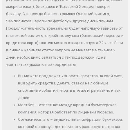
американская), блек джек и Техасский Холдем, покер и
баккару. Это всегда бывает в рамках Олимпийских игр,
Чемпионатов Европы по футболу и другим дисциплинам.
Продолжительность транзакции будет напрямую зависеть от
платежной системы, в крайних случаях (банковский перевод и
кредитная карта) платеж можно ожидать спустя 72 часа. Если
в личном кабинете статус запроса не меняется в течение 2
дней, необходимо связаться с техподдержкой, где в
«контактах» указаны все координаты.
Вы можете продолжать вносить средства на свой счет,
выводить средства, делать ставки на любимые
спортивные события, играть в те же игры казино и так
далее.
Мостбет — известная международная букмекерская
компания, которая работает по лицензии Кюрасао.
Согласитесь, это – внушительная цифра для букмекера,
который основную деятельность развернул в странах