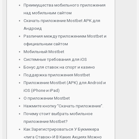
Преимущества мобильного приложения
над мобильным сайтом
Скачать приложение Mostbet APK для
Андроид
Различия между приложением Mostbet и
официальным сайтом
Мобильный Mostbet
Системные требования для iOS
Бонус для ставок на спорт и казино
Поддержка приложения Mostbet
Приложение Mostbet (APK) для Android и
iOS (iPhone и iPad)
О приложении Mostbet
Нажмите кнопку “Скачать приложение”.
Почему стоит выбрать мобильное
приложение Mostbet?
Как Зарегистрироваться У Букмекера
«лига Ставок» И В Каких Акциях Можно