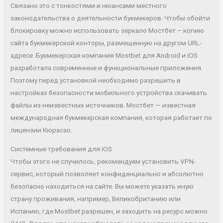
Связано это с тонкостями и нюансами местного
законодательства о деятельности букмекеров. Чтобы обойти
блокировку можно использовать зеркало Мостбет – копию
сайта букмекерской конторы, размещенную на другом URL-
адресе. Букмекерская компания Mostbet для Android и iOS
разработала современные и функциональные приложения.
Поэтому перед установкой необходимо разрешить в
настройках безопасности мобильного устройства скачивать
файлы из неизвестных источников. Мостбет — известная
международная букмекерская компания, которая работает по
лицензии Кюрасао.
Системные требования для iOS
Чтобы этого не случилось, рекомендуем установить VPN-
сервис, который позволяет конфиденциально и абсолютно
безопасно находиться на сайте. Вы можете указать иную
страну проживания, например, Великобританию или
Испанию, где Mostbet разрешен, и заходить на ресурс можно