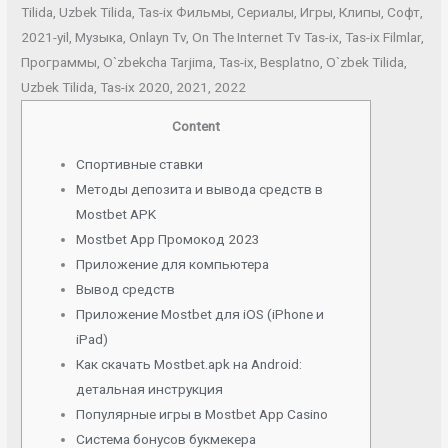
Tilida, Uzbek Tilida, Tas-ix Фильмы, Сериалы, Игры, Клипы, Софт,
2021-yil, Музыка, Onlayn Tv, On The Internet Tv Tas-ix, Tas-ix Filmlar,
Программы, O`zbekcha Tarjima, Tas-ix, Besplatno, O`zbek Tilida,
Uzbek Tilida, Tas-ix 2020, 2021, 2022
Content
Спортивные ставки
Методы депозита и вывода средств в
Mostbet APK
Mostbet App Промокод 2023
Приложение для компьютера
Вывод средств
Приложение Mostbet для iOS (iPhone и
iPad)
Как скачать Mostbet.apk на Android:
детальная инструкция
Популярные игры в Mostbet App Casino
Система бонусов букмекера