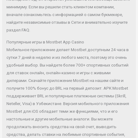
минимуму. Если вы решили стать клиентом компании,
вначале ознакомьтесь с информацией о самом букмекере,
найдите независимые отзывы в Сети и внимательно изучите
раздел FAQ.
Популярные игры в Mostbet App Casino
Мобильное приложение делает Mostbet доступным 24 часа в
сутки 7 дней в неделю и из любого места, поэтому это очень
удобный выбор. Вы найдете более 700+ спортивных событий
для ставок онлайн, онлайн-казино и игры с живыми
дилерами. Скачайте приложение Mostbet на нашем сайте и
получите 100% бонус до BRL на первый депозит. APK Mostbet
поддерживает BRL и популярные платежные системы (Skrill,
Neteller, Visa) в Узбекистане. Версия мобильного приложения
Mostbet для iOS обладает теми же функциями, что и его
настольные и другие мобильные аналоги. Вы можете
продолжать вносить средства на свой счет, выводить
средства, делать ставки на любимые спортивные события,