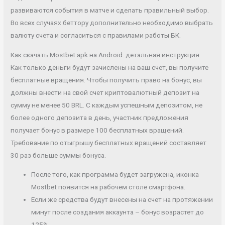
развиваются события в матче и сделать правильный выбор.
Во всех случаях беттору дополнительно необходимо выбрать
валюту счета и согласиться с правилами работы БК.
Как скачать Mostbet.apk на Android: детальная инструкция
Как только деньги будут зачислены на ваш счет, вы получите
бесплатные вращения. Чтобы получить право на бонус, вы
должны внести на свой счет криптовалютный депозит на
сумму не менее 50 BRL. С каждым успешным депозитом, не
более одного депозита в день, участник предложения
получает бонус в размере 100 бесплатных вращений.
Требование по отыгрышу бесплатных вращений составляет
30 раз больше суммы бонуса.
После того, как программа будет загружена, иконка
Mostbet появится на рабочем столе смартфона.
Если же средства будут внесены на счет на протяжении
минут после создания аккаунта – бонус возрастет до
125%.