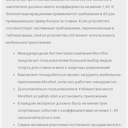
накопителе должно иметь коэффициенты не менее 1,40. К
бесплатным вращениям применяется требование в 60 раз
превышающее сумму бонуса за ставки. Если устройство
соответствует системным требованиям, перечисленным в
таблице выше, любое устройство iOS может использовать
мобильное приложение.
Международная беттинговая компания Мостбет
предлагает пользователям большой выбор видов
спорта для ставок и много азартных развлечений.
Вам может понадобиться заново загрузить мобильное
приложение Mostbet, если оно работает некорректно.
Дополнительно пользователи в Узбекистане могут
Mostbet uz yuklab olish и установить приложение.
В каждом экспрессе должно быть не менее трех
спортивных событий с коэффициентами не ниже 1, 45
oaxacaculinarytours.com.
Самые активные участники постепенно продвигаются к