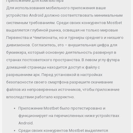
Приложение для компьютера
Для использования мобильного приложения ваше
устройство Android должно соответствовать минимальным
системным требованиям. Среди своих конкурентов Mostbet
выделяется глубиной рынка, освещая не только мировые
Первенства и Чемпионаты, но и турниры среднего и низшего
дивизионов. Согласитесь, это – внушительная цифра для
букмекера, который основную деятельность развернул в
странах постсоветского пространства. В левом углу футера
домашней страницы находится доступ к файлу с
разрешением арк. Перед установкой в настройках
безопасности своего смартфона разрешите скачивание
файлов из непроверенных источников, чтобы приложение
впоследствии работало корректно.
Приложение Mostbet было протестировано и
функционирует на перечисленных ниже устройствах
Android.
Среди своих конкурентов Mostbet выделяется