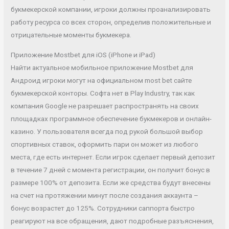
букмекерской компании, игроки должны проанализировать
работу ресурса со всех сторон, определив положительные и
отрицательные моменты букмекера.
Приложение Mostbet для iOS (iPhone и iPad)
Найти актуальное мобильное приложение Mostbet для
Андроид игроки могут на официальном most bet сайте
букмекерской конторы. Софта нет в Play Industry, так как
компания Google не разрешает распространять на своих
площадках программное обеспечение букмекеров и онлайн-
казино. У пользователя всегда под рукой большой выбор
спортивных ставок, оформить пари он может из любого
места, где есть интернет. Если игрок сделает первый депозит
в течение 7 дней с момента регистрации, он получит бонус в
размере 100% от депозита. Если же средства будут внесены
на счет на протяжении минут после создания аккаунта –
бонус возрастет до 125%. Сотрудники саппорта быстро
реагируют на все обращения, дают подробные разъяснения,