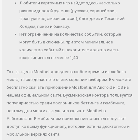
Любители карточных игр найдут здесь несколько
разновидностей рулетки (русская, европейская,
французская, американская), блек джек и Техасский
Холдем, покер и баккару.
Нет ограничений на количество событий, которые
могут быть включены, при этом минимальное
количество событий в накопителе должно иметь
коэффициенты не менее 1,40.
Тот факт, что Mostbet доступен в любое время и из любого
места, также делает его очень хорошим выбором. Вы можете
бесплатно скачать приложение Mostbet для Android и iOS на
нашем официальном сайте. Букмекерская контора пользуется
популярностью среди поклонников беттинга и гемблинга,
поэтому для многих актуально скачать Mostbet в
Узбекистане. В мобильном приложении клиенты получают
доступ ко всему функционалу, который есть на десктопной и
мобильной версиях сайта.