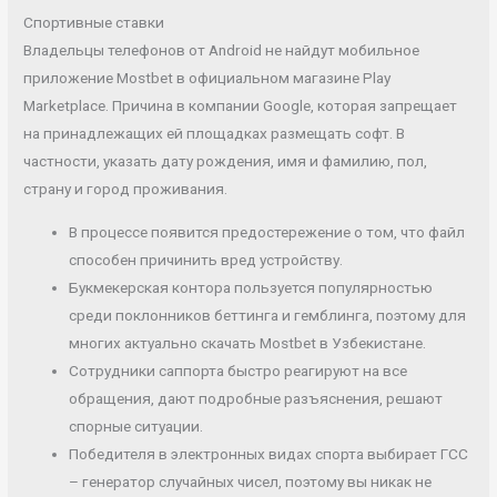
Спортивные ставки
Владельцы телефонов от Android не найдут мобильное
приложение Mostbet в официальном магазине Play
Marketplace. Причина в компании Google, которая запрещает
на принадлежащих ей площадках размещать софт. В
частности, указать дату рождения, имя и фамилию, пол,
страну и город проживания.
В процессе появится предостережение о том, что файл
способен причинить вред устройству.
Букмекерская контора пользуется популярностью
среди поклонников беттинга и гемблинга, поэтому для
многих актуально скачать Mostbet в Узбекистане.
Сотрудники саппорта быстро реагируют на все
обращения, дают подробные разъяснения, решают
спорные ситуации.
Победителя в электронных видах спорта выбирает ГСС
– генератор случайных чисел, поэтому вы никак не