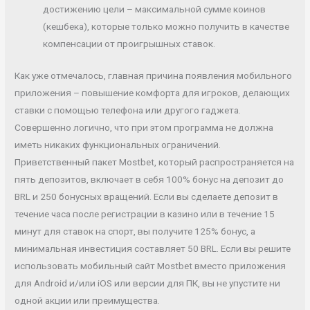
достижению цели – максимальной сумме коинов
(кешбека), которые только можно получить в качестве
компенсации от проигрышных ставок.
Как уже отмечалось, главная причина появления мобильного
приложения – повышение комфорта для игроков, делающих
ставки с помощью телефона или другого гаджета.
Совершенно логично, что при этом программа не должна
иметь никаких функциональных ограничений.
Приветственный пакет Mostbet, который распространяется на
пять депозитов, включает в себя 100% бонус на депозит до
BRL и 250 бонусных вращений. Если вы сделаете депозит в
течение часа после регистрации в казино или в течение 15
минут для ставок на спорт, вы получите 125% бонус, а
минимальная инвестиция составляет 50 BRL. Если вы решите
использовать мобильный сайт Mostbet вместо приложения
для Android и/или iOS или версии для ПК, вы не упустите ни
одной акции или преимущества.