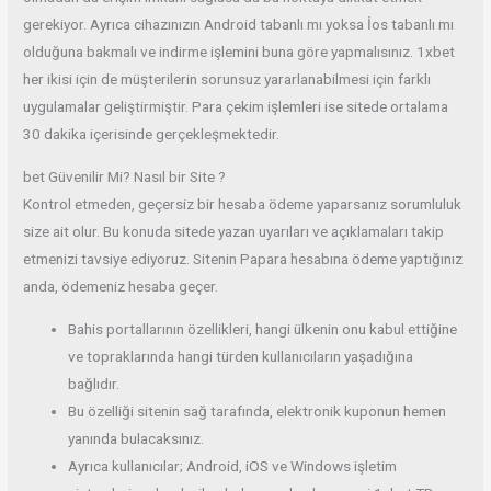
gerekiyor. Ayrıca cihazınızın Android tabanlı mı yoksa İos tabanlı mı
olduğuna bakmalı ve indirme işlemini buna göre yapmalısınız. 1xbet
her ikisi için de müşterilerin sorunsuz yararlanabilmesi için farklı
uygulamalar geliştirmiştir. Para çekim işlemleri ise sitede ortalama
30 dakika içerisinde gerçekleşmektedir.
bet Güvenilir Mi? Nasıl bir Site ?
Kontrol etmeden, geçersiz bir hesaba ödeme yaparsanız sorumluluk
size ait olur. Bu konuda sitede yazan uyarıları ve açıklamaları takip
etmenizi tavsiye ediyoruz. Sitenin Papara hesabına ödeme yaptığınız
anda, ödemeniz hesaba geçer.
Bahis portallarının özellikleri, hangi ülkenin onu kabul ettiğine
ve topraklarında hangi türden kullanıcıların yaşadığına
bağlıdır.
Bu özelliği sitenin sağ tarafında, elektronik kuponun hemen
yanında bulacaksınız.
Ayrıca kullanıcılar; Android, iOS ve Windows işletim