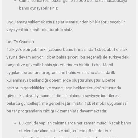
Cuma, cumartesi, pazar günleri 2000’den fazla müsabakaya
bahis oynayabilirsiniz.
Uygulamayı yüklemek için Başlat Menüsünden bir klasörü seçebilir
veya yeni bir klasör oluşturabilirsiniz.
bet Tv Oyunları
Türkiye’de birçok farklı yabancı bahis firmasında 1xbet, aktif olarak
yayına devam ediyor. 1xbet bahis şirketi, bu seçeneği ile Türkiye’deki
başarılı ve güvenilir bahis şirketlerinden biridir. 1xbet Mobil
uygulaması bu tarz programların bahis ve casino alanında ilk
kullanılmaya başlandığı dönemlerde oluşturulmuştur. Elbette
sektörün gereklilikleri ve oyuncuların beklentileri doğrultusunda
güvenlik zafiyeti yaşanma ihtimali minimum seviyeye indirilerek
onlarca güncelleştirme gerçekleştirilmiştir. 1xbet mobil uygulaması
bu tar programların çıktığı ilk zamanlara dayanmaktadır.
Bu konuda yapılan çalışmalarda her zaman muadil kaçak bahis
siteleri baz alınmakta ve müşterilerin gözünde tercih