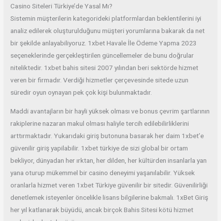
Casino Siteleri Türkiye’de Yasal Mı?
Sistemin müşterilerin kategorideki platformlardan beklentilerini iyi
analiz edilerek oluşturulduğunu müşteri yorumlarına bakarak da net
bir şekilde anlayabiliyoruz. 1xbet Havale İle Ödeme Yapma 2023
seçeneklerinde gerçekleştirilen güncellemeler de bunu doğrular
niteliktedir. 1xbet bahis sitesi 2007 yılından beri sektörde hizmet
veren bir firmadır. Verdiği hizmetler çerçevesinde sitede uzun
süredir oyun oynayan pek çok kişi bulunmaktadır.
Maddi avantajların bir hayli yüksek olması ve bonus çevrim şartlarının
rakiplerine nazaran makul olması haliyle tercih edilebilirliklerini
arttırmaktadır. Yukarıdaki giriş butonuna basarak her daim 1xbet’e
güvenilir giriş yapilabilir. 1xbet türkiye de sizi global bir ortam
bekliyor, dünyadan her ırktan, her dilden, her kültürden insanlarla yan
yana oturup mükemmel bir casino deneyimi yaşanılabilir. Yüksek
oranlarla hizmet veren 1xbet Türkiye güvenilir bir sitedir. Güvenilirliği
denetlemek isteyenler öncelikle lisans bilgilerine bakmalı. 1xBet Giriş
her yıl katlanarak büyüdü, ancak birçok Bahis Sitesi kötü hizmet