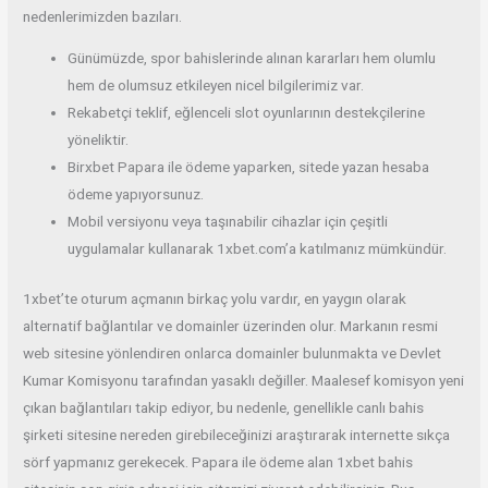
nedenlerimizden bazıları.
Günümüzde, spor bahislerinde alınan kararları hem olumlu
hem de olumsuz etkileyen nicel bilgilerimiz var.
Rekabetçi teklif, eğlenceli slot oyunlarının destekçilerine
yöneliktir.
Birxbet Papara ile ödeme yaparken, sitede yazan hesaba
ödeme yapıyorsunuz.
Mobil versiyonu veya taşınabilir cihazlar için çeşitli
uygulamalar kullanarak 1xbet.com’a katılmanız mümkündür.
1xbet’te oturum açmanın birkaç yolu vardır, en yaygın olarak
alternatif bağlantılar ve domainler üzerinden olur. Markanın resmi
web sitesine yönlendiren onlarca domainler bulunmakta ve Devlet
Kumar Komisyonu tarafından yasaklı değiller. Maalesef komisyon yeni
çıkan bağlantıları takip ediyor, bu nedenle, genellikle canlı bahis
şirketi sitesine nereden girebileceğinizi araştırarak internette sıkça
sörf yapmanız gerekecek. Papara ile ödeme alan 1xbet bahis