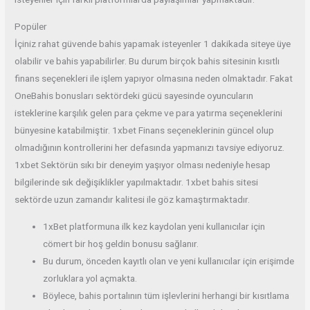
Popüler
İçiniz rahat güvende bahis yapamak isteyenler 1 dakikada siteye üye
olabilir ve bahis yapabilirler. Bu durum birçok bahis sitesinin kısıtlı
finans seçenekleri ile işlem yapıyor olmasına neden olmaktadır. Fakat
OneBahis bonusları sektördeki gücü sayesinde oyuncuların
isteklerine karşılık gelen para çekme ve para yatırma seçeneklerini
bünyesine katabilmiştir. 1xbet Finans seçeneklerinin güncel olup
olmadığının kontrollerini her defasında yapmanızı tavsiye ediyoruz.
1xbet Sektörün sıkı bir deneyim yaşıyor olması nedeniyle hesap
bilgilerinde sık değişiklikler yapılmaktadır. 1xbet bahis sitesi
sektörde uzun zamandır kalitesi ile göz kamaştırmaktadır.
1xBet platformuna ilk kez kaydolan yeni kullanıcılar için
cömert bir hoş geldin bonusu sağlanır.
Bu durum, önceden kayıtlı olan ve yeni kullanıcılar için erişimde
zorluklara yol açmakta.
Böylece, bahis portalının tüm işlevlerini herhangi bir kısıtlama