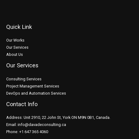
Quick Link
Our Works
Our Services
About Us
Our Services
Consulting Services
Project Management Services
DevOps and Automation Services
Contact Info
Address: Unit 2910, 22 John St, York ON M9N 0B1, Canada.
Email: info@davadeconsulting.ca
Phone: +1 647 365 4060