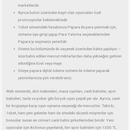
marketlerdir.
Ayrıca buton üzerinden kayıt olan oyuncuları özel
promosyonlar beklemektedir.
1xbet sitesindeki hesabınıza Papara ile para yatırmak için,
sisteme üye girişi yapıp Para Yatırma seçeneklerinden
Papara’yı seçmeniz yeterlidir.
Sitenin bu bölümünde iki seçenek üzerinden bahis yapılıyor –
size bahis edilen mevcut miktarlardan daha yükseğini getiren
etkinliğine Evet veya Hayır.
Siteye papara dijital ödeme sistemi ile ödeme yaparak
yatırımlarınıza yön verebilirsiniz.
Web sitesinde, slot makineleri, masa oyunları, canlı bahisler, spor
bahisleri, tavla ve poker gibi birçok oyun çeşidi yer alır. Ayrıca, canlı
bir krupiyeye karşı oyun oynama seçeneği de mevcuttur. Tabii ki,
1xbet, hem yeni gelenler hem de sitedeki düzenli müşteriler için
bonuslar sunan en cömert canlı bahis şirketlerinden biridir. Yeni
oyuncular için iki bonus yayınlandı, biri spor bahisleri için 1300 TL