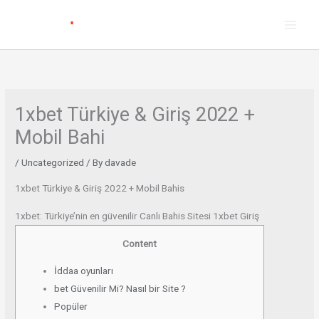
Skip
to
content
1xbet Türkiye & Giriş 2022 +
Mobil Bahi
/
Uncategorized
/ By
davade
1xbet Türkiye & Giriş 2022 + Mobil Bahis
1xbet: Türkiye’nin en güvenilir Canlı Bahis Sitesi 1xbet Giriş
Content
İddaa oyunları
bet Güvenilir Mi? Nasıl bir Site ?
Popüler