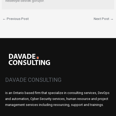
nedeniyle destek görüyor.
←
Previous Post
Next Post
→
DAVADE CONSULTING
is an Ontario based firm that specialize in consulting services, DevOps
and automation, Cyber Security services, human resource and project
management services including resourcing, support and trainings.