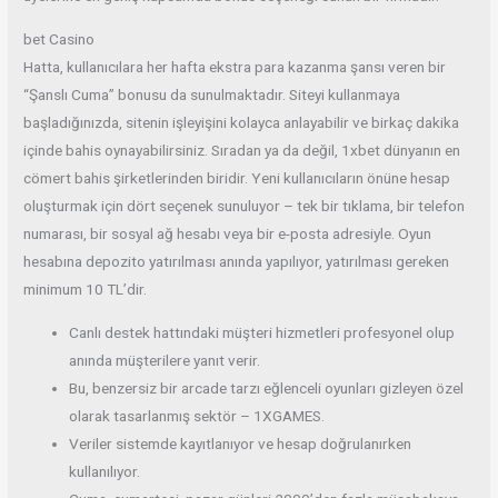
bet Casino
Hatta, kullanıcılara her hafta ekstra para kazanma şansı veren bir
“Şanslı Cuma” bonusu da sunulmaktadır. Siteyi kullanmaya
başladığınızda, sitenin işleyişini kolayca anlayabilir ve birkaç dakika
içinde bahis oynayabilirsiniz. Sıradan ya da değil, 1xbet dünyanın en
cömert bahis şirketlerinden biridir. Yeni kullanıcıların önüne hesap
oluşturmak için dört seçenek sunuluyor – tek bir tıklama, bir telefon
numarası, bir sosyal ağ hesabı veya bir e-posta adresiyle. Oyun
hesabına depozito yatırılması anında yapılıyor, yatırılması gereken
minimum 10 TL’dir.
Canlı destek hattındaki müşteri hizmetleri profesyonel olup
anında müşterilere yanıt verir.
Bu, benzersiz bir arcade tarzı eğlenceli oyunları gizleyen özel
olarak tasarlanmış sektör – 1XGAMES.
Veriler sistemde kayıtlanıyor ve hesap doğrulanırken
kullanılıyor.