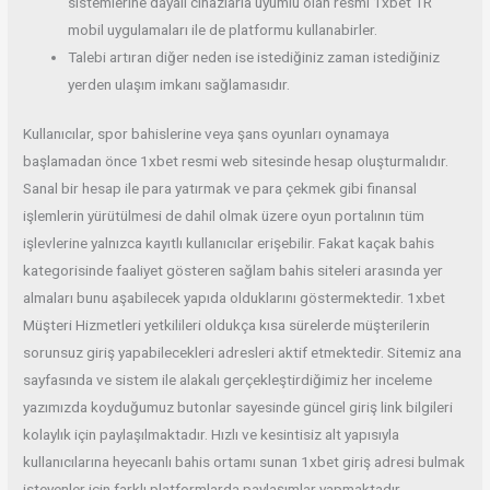
sistemlerine dayalı cihazlarla uyumlu olan resmi 1xbet TR
mobil uygulamaları ile de platformu kullanabirler.
Talebi artıran diğer neden ise istediğiniz zaman istediğiniz
yerden ulaşım imkanı sağlamasıdır.
Kullanıcılar, spor bahislerine veya şans oyunları oynamaya
başlamadan önce 1xbet resmi web sitesinde hesap oluşturmalıdır.
Sanal bir hesap ile para yatırmak ve para çekmek gibi finansal
işlemlerin yürütülmesi de dahil olmak üzere oyun portalının tüm
işlevlerine yalnızca kayıtlı kullanıcılar erişebilir. Fakat kaçak bahis
kategorisinde faaliyet gösteren sağlam bahis siteleri arasında yer
almaları bunu aşabilecek yapıda olduklarını göstermektedir. 1xbet
Müşteri Hizmetleri yetkilileri oldukça kısa sürelerde müşterilerin
sorunsuz giriş yapabilecekleri adresleri aktif etmektedir. Sitemiz ana
sayfasında ve sistem ile alakalı gerçekleştirdiğimiz her inceleme
yazımızda koyduğumuz butonlar sayesinde güncel giriş link bilgileri
kolaylık için paylaşılmaktadır. Hızlı ve kesintisiz alt yapısıyla
kullanıcılarına heyecanlı bahis ortamı sunan 1xbet giriş adresi bulmak
isteyenler için farklı platformlarda paylaşımlar yapmaktadır.