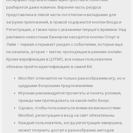
разберется даже новичок. Верхняя часть ресурса
представлена в левой части логотипом и вкладками для
загрузки приложений, в правой содержатся кнопки Входа и
Регистрации, а также часы с указанием текущего времени. Над
рекламно-новостным баннером находятся кнопки Спорт и
Лайв – первая открывает раздел с событиями, которые еще
не начались, вторая – матчи, проходящие в режиме онлайн.
Кроме верификации в ЦУПИС, все новые пользователи
обязаны пройти идентификацию в самой БК.
Мостбет отличается не только разнообразием игр, но и
щедрыми бонусными предложениями.
Игрокам рекомендуется прочитать и понять условия,
прежде чем претендовать на какой-либо бонус.
Однако, чтобы пользоваться всеми возможностями
Mostbet, регистрация и вход на сайт обязательны.
Каждый пользователь, когда регистрация завершена,
может получить доступ к разнообразию методов