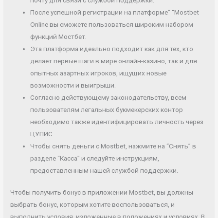
После успешной регистрации на платформе” “Mostbet
Online вы сможете пользоваться широким набором
функций Мостбет.
Эта платформа идеально подходит как для тех, кто
делает первые шаги в мире онлайн-казино, так и для
опытных азартных игроков, ищущих новые
возможности и выигрыши.
Согласно действующему законодательству, всем
пользователям легальных букмекерских контор
необходимо также идентифицировать личность через
ЦУПИС.
Чтобы снять деньги с Mostbet, нажмите на “Снять” в
разделе “Касса” и следуйте инструкциям,
предоставленным нашей службой поддержки.
Чтобы получить бонус в приложении Mostbet, вы должны
выбрать бонус, которым хотите воспользоваться, и
выполнить условия, изложенные в положениях и условиях. В