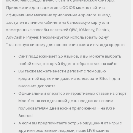
можно непосредственно с сайта букмекерской конторы.
Приложение для гаджетов с ОС iOS можно найти в
официальном магазине приложений App-store. Вывод
доступен в личном кабинете на банковскую карту или
электронные способы платежей QIWI, ЮMoney, Piastrix,
AdvCash и Payeer. Рекомендуется использовать одну”
“платежную систему для пополнения счета и вывода средств.
Сайт поддерживает 25 языков, и вы можете выбрать
любой язык, который будет отображаться на сайте.
Вы также можете внести депозит с помощью
кредитной карты или даже использовать Bitcoin для
внесения депозита.
Официальный оператор интерактивных ставок на спорт
Мостбет на сегодняшний день предлагает своим
пользователям две версии приложений – на iOS и
Android.
А если вы предпочитаете острые ощущения от игры с
другими реальными людьми, наше LIVE-казино