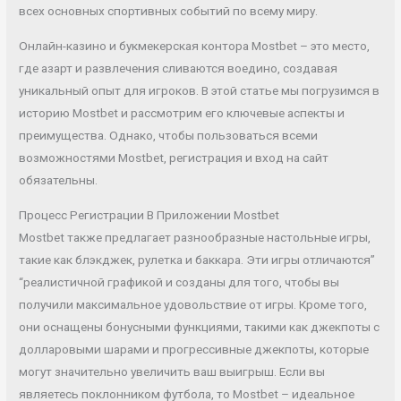
всех основных спортивных событий по всему миру.
Онлайн-казино и букмекерская контора Mostbet – это место,
где азарт и развлечения сливаются воедино, создавая
уникальный опыт для игроков. В этой статье мы погрузимся в
историю Mostbet и рассмотрим его ключевые аспекты и
преимущества. Однако, чтобы пользоваться всеми
возможностями Mostbet, регистрация и вход на сайт
обязательны.
Процесс Регистрации В Приложении Mostbet
Mostbet также предлагает разнообразные настольные игры,
такие как блэкджек, рулетка и баккара. Эти игры отличаются”
“реалистичной графикой и созданы для того, чтобы вы
получили максимальное удовольствие от игры. Кроме того,
они оснащены бонусными функциями, такими как джекпоты с
долларовыми шарами и прогрессивные джекпоты, которые
могут значительно увеличить ваш выигрыш. Если вы
являетесь поклонником футбола, то Mostbet – идеальное