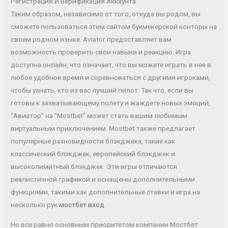
Регистрация И Верификация Аккаунта
Таким образом, независимо от того, откуда вы родом, вы
сможете пользоваться этим сайтом букмекерской конторы на
своем родном языке. Aviator предоставляет вам
возможность проверить свои навыки и реакцию. Игра
доступна онлайн, что означает, что вы можете играть в нее в
любое удобное время и соревноваться с другими игроками,
чтобы узнать, кто из вас лучший пилот. Так что, если вы
готовы к захватывающему полету и жаждете новых эмоций,
“Авиатор” на “Mostbet” может стать вашим любимым
виртуальным приключением. Mostbet также предлагает
популярные разновидности блэкджека, такие как
классический блэкджек, европейский блэкджек и
высоколимитный блэкджек. Эти игры отличаются
реалистичной графикой и оснащены дополнительными
функциями, такими как дополнительные ставки и игра на
несколько рук
мостбет вход
.
Но все равно основным приоритетом компании Мостбет