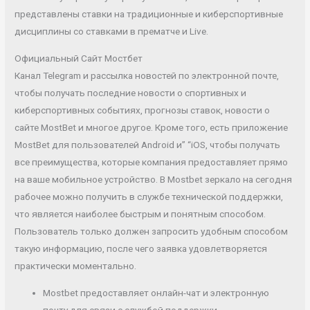
представлены ставки на традиционные и киберспортивные
дисциплины со ставками в прематче и Live.
Официальный Сайт Мостбет
Канал Telegram и рассылка новостей по электронной почте,
чтобы получать последние новости о спортивных и
киберспортивных событиях, прогнозы ставок, новости о
сайте MostBet и многое другое. Кроме того, есть приложение
MostBet для пользователей Android и” “iOS, чтобы получать
все преимущества, которые компания предоставляет прямо
на ваше мобильное устройство. В Mostbet зеркало на сегодня
рабочее можно получить в службе технической поддержки,
что является наиболее быстрым и понятным способом.
Пользователь только должен запросить удобным способом
такую информацию, после чего заявка удовлетворяется
практически моментально.
Mostbet предоставляет онлайн-чат и электронную
почту для связи с службой поддержки.