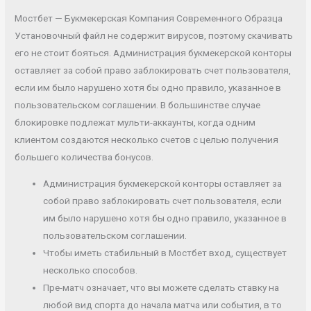
Мостбет — Букмекерская Компания Современного Образца
Установочный файл не содержит вирусов, поэтому скачивать
его не стоит бояться. Администрация букмекерской конторы
оставляет за собой право заблокировать счет пользователя,
если им было нарушено хотя бы одно правило, указанное в
пользовательском соглашении. В большинстве случае
блокировке подлежат мульти-аккаунты, когда одним
клиентом создаются несколько счетов с целью получения
большего количества бонусов.
Администрация букмекерской конторы оставляет за
собой право заблокировать счет пользователя, если
им было нарушено хотя бы одно правило, указанное в
пользовательском соглашении.
Чтобы иметь стабильный в Мостбет вход, существует
несколько способов.
Пре-матч означает, что вы можете сделать ставку на
любой вид спорта до начала матча или события, в то