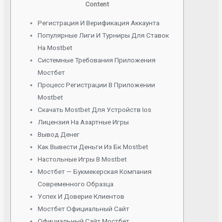
Content
Регистрация И Верификация Аккаунта
Популярные Лиги И Турниры Для Ставок
На Mostbet
Системные Требования Приложения
Мостбет
Процесс Регистрации В Приложении
Mostbet
Скачать Mostbet Для Устройств Ios
Лицензия На Азартные Игры
Вывод Денег
Как Вывести Деньги Из Бк Mostbet
Настольные Игры В Mostbet
Мостбет — Букмекерская Компания
Современного Образца
Успех И Доверие Клиентов
Мостбет Официальный Сайт
Официальный Сайт Мостбет