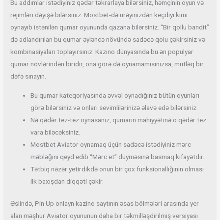
Bu addımlar istədiyiniz qədər təkrarlaya bilərsiniz, həmçinin oyun və
rejimləri dəyişə bilərsiniz. Mostbet-də ürəyinizdən keçdiyi kimi
oynayıb istənilən qumar oyununda qazana bilərsiniz. “Bir qollu bandit”
də adlandırılan bu qumar əyləncə növündə sadəcə qolu çəkirsiniz və
kombinasiyaları toplayırsınız. Kazino dünyasında bu ən populyar
qumar növlərindən biridir, ona görə də oynamamısınızsa, mütləq bir
dəfə sınayın.
Bu qumar kateqoriyasında əvvəl oynadığınız bütün oyunları
görə bilərsiniz və onları sevimlilərinizə əlavə edə bilərsiniz.
Nə qədər tez-tez oynasanız, qumarın mahiyyətinə o qədər tez
vara biləcəksiniz.
Mostbet Aviator oynamaq üçün sadəcə istədiyiniz mərc
məbləğini qeyd edib “Mərc et” düyməsinə basmaq kifayətdir.
Tətbiq nəzər yetirdikdə onun bir çox funksionallığının olması
ilk baxışdan diqqəti çəkir.
Əslində, Pin Up onlayn kazino saytının əsas bölmələri arasında yer
alan məşhur Aviator oyununun daha bir təkmilləşdirilmiş versiyası