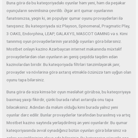
Buna görə də bu kateqoriyadakı oyunlar həm yeni, həm də peşəkar
oyunçuların sevimlisinə çevrilib. Əgər arıt qumar oyunlarının
fanatısınızsa, yəqin ki, ən populyar qumar oyunu provayderləri ilə
tanışsınız. Bu kateqoriyada siz Playson, Spinomenal, Pragmatic Play,
3 OAKS, Endorphina, LEAP, GALAXYS, MASCOT GAMING və s. Kimi
tanınmış oyun provayderlərinin yaratdığı oyunları görə bilərsiniz.
Mostbet onlayn kazino Azərbaycan internet məkanında müxtəlif
provayderlərdən olan oyunların ən geniş çeşiddə təqdim edən
kazinolardan biridir. Bu kateqoriyada filtrləri tənzimləyərək janr,
provayder və növlərinə görə axtarış etməklə özünüzə tam uyğun olan
oyunu tapa bilərsiniz.
Buna görə də sizə kimsə bir oyun məsləhət görübsə, bu kateqoriyaya
baxmaq yaxşı fikirdir, çünki burada rahat axtarışla onu tapa
biləcəksiniz. Adından da məlum olduğu kimi burada yalnız yeni
oyunlar dərc edilir. Bunlar provayderlər tərəfindən buraxılmış və artıq
Mostbet kazino saytında yerləşdirilmiş ən yeni oyunlardır. Bu qumar
kateqoriyasında əvvəl oynadığınız bütün oyunları görə bilərsiniz və
onları sevimlilərinizə əlavə edə bilərsiniz. Bu kateqoriya xüsusilə ona