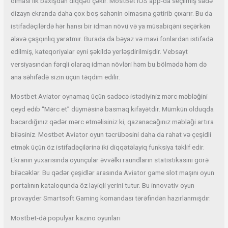
olması ilk baxışdan diqqəti çəkir. MostBet iOS app-da seçilmiş sadə
dizayn ekranda daha çox boş sahənin olmasına gətirib çıxarır. Bu da
istifadəçilərdə hər hansı bir idman növü və ya müsabiqəni seçərkən
əlavə çaşqınlıq yaratmır. Burada da bəyaz və mavi fonlardan istifadə
edilmiş, kateqoriyalar eyni şəkildə yerləşdirilmişdir. Vebsayt
versiyasından fərqli olaraq idman növləri həm bu bölmədə həm də
ana səhifədə sizin üçün təqdim edilir.
Mostbet Aviator oynamaq üçün sadəcə istədiyiniz mərc məbləğini
qeyd edib “Mərc et” düyməsinə basmaq kifayətdir. Mümkün olduqda
bacardığınız qədər mərc etməlisiniz ki, qazanacağınız məbləği artıra
biləsiniz. Mostbet Aviator oyun təcrübəsini daha da rahat və çeşidli
etmək üçün öz istifadəçilərinə iki diqqətəlayiq funksiya təklif edir.
Ekranın yuxarısında oyunçular əvvəlki raundların statistikasını görə
biləcəklər. Bu qədər çeşidlər arasında Aviator game slot maşını oyun
portalının kataloqunda öz layiqli yerini tutur. Bu innovativ oyun
provayder Smartsoft Gaming komandası tərəfindən hazırlanmışdır.
Mostbet-də populyar kazino oyunları