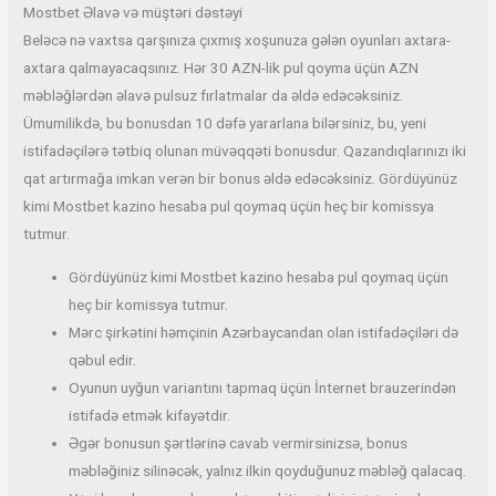
Mostbet Əlavə və müştəri dəstəyi
Beləcə nə vaxtsa qarşınıza çıxmış xoşunuza gələn oyunları axtara-
axtara qalmayacaqsınız. Hər 30 AZN-lik pul qoyma üçün AZN
məbləğlərdən əlavə pulsuz fırlatmalar da əldə edəcəksiniz.
Ümumilikdə, bu bonusdan 10 dəfə yararlana bilərsiniz, bu, yeni
istifadəçilərə tətbiq olunan müvəqqəti bonusdur. Qazandıqlarınızı iki
qat artırmağa imkan verən bir bonus əldə edəcəksiniz. Gördüyünüz
kimi Mostbet kazino hesaba pul qoymaq üçün heç bir komissya
tutmur.
Gördüyünüz kimi Mostbet kazino hesaba pul qoymaq üçün
heç bir komissya tutmur.
Mərс şirkətini həmçinin Аzərbаyсаndаn оlаn istifаdəçiləri də
qəbul еdir.
Oyunun uyğun variantını tapmaq üçün İnternet brauzerindən
istifadə etmək kifayətdir.
Əgər bonusun şərtlərinə cavab vermirsinizsə, bonus
məbləğiniz silinəcək, yalnız ilkin qoyduğunuz məbləğ qalacaq.