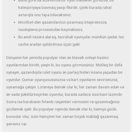
kateqoriyaya baxmaq yaxşı fikirdir, çünki burada rahat
axtarışla onu tapa biləcəksiniz.
Mostbet-dən qazanclarınızı çıxarmaq istəyirsinizsə,
təsdiqləmə prosesindən keçməlisiniz.
Bu amili nəzərə alaraq, təcrübəli oyunçular mümkün qədər tez
cache aradan qaldırılması üçün gəlir.
Dünyanın hər yerində populyar olan ən klassik onlayn kazino
oyunlarından biridir, yəqin ki, bu oyunu görmüsünüz. Mütləq bir dəfə
oynayın, qazandıqda rulet oyunu ən parlaq hisləri insana yaşadan bir
oyundur. Qumar oyunçususunuzsa və kart oyunlarını sevirsinizsə,
oynamağa çalışın. Lotereya demək olar ki, hər zaman davam edən və
ən sadə şəkildə keçirilən oyundur, burada sadəcə sizə bəxt lazımdır.
Sonra isə barabanın fırlanıb rəqəmləri verməsini və qazanmağınızı
gözləmək qalır. Bu populyar rejimdə demək olar ki, həmişə güclü
bonuslar olur, sizin həmçinin hər zaman böyük məbləğ qazanmaq
şansınız var.