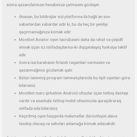
sonra qazanclarınızın hesabınıza çatmasını gözləyin.
Əsasən, bu bildirişlər sizi platforma ilə bağlı ən son
xəbərlərdən xəbərdar edir ki, bu da heç bir yeniliyi
qaçırmamağınıza kömək edir.
Mostbet Aviator oyun təcrübəsini daha da rahat və çeşidli
etmək üçün öz istifadəçilərinə iki diqqətəlayiq funksiya təklif
edir.
Sonra isə barabanın fırlanıb rəqəmləri verməsini və
qazanmağınızı gözləmək qalır.
Bütün tanınmış proqram təminatçılarında bu tipli oyunları görə
bilərsiniz.
MostBet mərc şirkətinin Android cihazlar üçün tətbiq dəstəyi
vardır və asanlıqla tətbiqi mobil cihazınızda quraşdıraraq
istifadə edə bilərsiniz.
Keçirilmiş oyun haqqında məlumatlar dürüstlüyün əlavə
təsdiqi olacaq və səhvləri anlamağa kömək edəcəkdir.