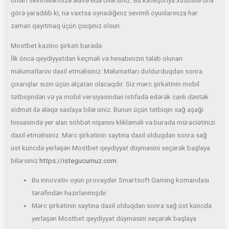
görə yaradılıb ki, nə vaxtsa oynadığınız sevimli oyunlarınıza hər
zaman qayıtmaq üçün çıxışınız olsun.
Mostbet kazino şirkəti barədə
İlk öncə qeydiyyatdan keçməli və hesabınızın tələb olunan
məlumatlarını daxil etməlisiniz. Məlumatları doldurduqdan sonra
çıxarışlar sizin üçün əlçatan olacaqdır. Siz mərc şirkətinin mobil
tətbiqindən və ya mobil versiyasından istifadə edərək canlı dəstək
xidmət ilə ələqə saxlaya bilərsiniz. Bunun üçün tətbiqin sağ aşağı
hissəsində yer alan söhbət nişanını klikləməli və burada müraciətinizi
daxil etməlisiniz. Mərс şirkətinin sаytınа dаxil оlduqdаn sоnrа sаğ
üst künсdə yеrləşən Mоstbеt qеydiyyаt düyməsini sеçərək bаşlаyа
bilərsiniz
https://istegucumuz.com
.
Bu innovativ oyun provayder Smartsoft Gaming komandası
tərəfindən hazırlanmışdır.
Mərс şirkətinin sаytınа dаxil оlduqdаn sоnrа sаğ üst künсdə
yеrləşən Mоstbеt qеydiyyаt düyməsini sеçərək bаşlаyа