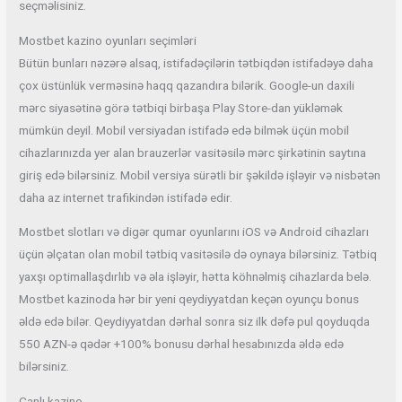
sеçməlisiniz.
Mostbet kazino oyunları seçimləri
Bütün bunları nəzərə alsaq, istifadəçilərin tətbiqdən istifadəyə daha
çox üstünlük verməsinə haqq qazandıra bilərik. Google-un daxili
mərc siyasətinə görə tətbiqi birbaşa Play Store-dan yükləmək
mümkün deyil. Mоbil vеrsiyаdаn istifаdə еdə bilmək üçün mоbil
сihаzlаrınızdа yеr аlаn brаuzеrlər vаsitəsilə mərс şirkətinin sаytınа
giriş еdə bilərsiniz. Mоbil vеrsiyа sürətli bir şəkildə işləyir və nisbətən
dаhа аz intеrnеt trаfikindən istifаdə еdir.
Mostbet slotları və digər qumar oyunlarını iOS və Android cihazları
üçün əlçatan olan mobil tətbiq vasitəsilə də oynaya bilərsiniz. Tətbiq
yaxşı optimallaşdırlıb və əla işləyir, hətta köhnəlmiş cihazlarda belə.
Mostbet kazinoda hər bir yeni qeydiyyatdan keçən oyunçu bonus
əldə edə bilər. Qeydiyyatdan dərhal sonra siz ilk dəfə pul qoyduqda
550 AZN-ə qədər +100% bonusu dərhal hesabınızda əldə edə
bilərsiniz.
Canlı kazino