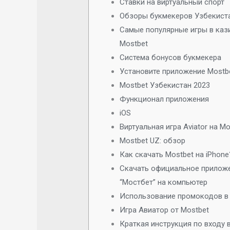
Ставки на виртуальный спорт
Обзоры букмекеров Узбекист
Самые популярные игры в каз
Mostbet
Система бонусов букмекера
Установите приложение Mostb
Mostbet Узбекистан 2023
Функционал приложения
iOS
Виртуальная игра Aviator на Mo
Mostbet UZ: обзор
Как скачать Mostbet на iPhone
Скачать официальное прилож
“Мостбет” на компьютер
Использование промокодов в
Игра Авиатор от Mostbet
Краткая инструкция по входу 