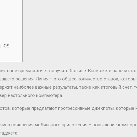
в iOS
енит свое время и хочет получить больше. Вы можете рассчитат
вашего решения. Линия – это общее количество ставок, которы
ержит наиболее важные результаты, такие как итоговый счет, т
зер настольного компьютера.
слотов, которые предлагают прогрессивные джекпоты, которые
ричина появления мобильного приложения – повышение комфорт
гаджета.