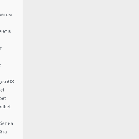
айтом
чет в
т
е
ля iOS
et
bet
stbet
бет на
йта