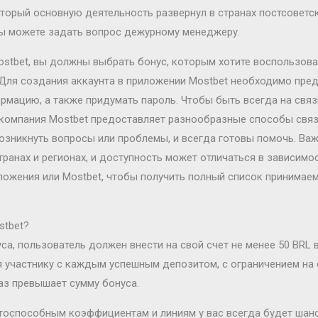
торый основную деятельность развернул в странах постсоветск
 вы можете задать вопрос дежурному менеджеру.
stbet, вы должны выбрать бонус, которым хотите воспользоват
 Для создания аккаунта в приложении Mostbet необходимо пре
рмацию, а также придумать пароль. Чтобы быть всегда на связ
компания Mostbet предоставляет разнообразные способы свя
возникнуть вопросы или проблемы, и всегда готовы помочь. Важ
транах и регионах, и доступность может отличаться в зависим
иложения или Mostbet, чтобы получить полный список принима
stbet?
са, пользователь должен внести на свой счет не менее 50 BRL 
 участнику с каждым успешным депозитом, с ограничением на о
аз превышает сумму бонуса.
тоспособным коэффициентам и линиям у вас всегда будет шанс