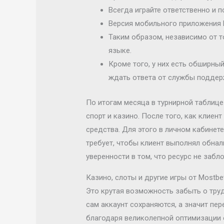
Всегда играйте ответственно и п
Версия мобильного приложения M
Таким образом, независимо от т
языке.
Кроме того, у них есть обширны
ждать ответа от службы поддер
По итогам месяца в турнирной таблиц
спорт и казино. После того, как клие
средства. Для этого в личном кабинет
требует, чтобы клиент выполнял обнал
уверенности в том, что ресурс не заб
Казино, слоты и другие игры от Mostbe
Это крутая возможность забыть о труд
сам аккаунт сохраняются, а значит пе
благодаря великолепной оптимизации 