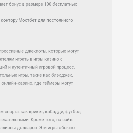
ает бонус в размере 100 бесплатных
 контору Мостбет для постоянного
грессивные джекпоты, которые могут
ателям играть в игры казино с
ий и аутентичный игровой процесс,
тольные игры, такие как блэкджек,
 онлайн-казино, где геймеры могут
 спорта, как крикет, кабадди, футбол,
лекательными. Кроме того, на сайте
иллионы долларов. Эти игры обычно