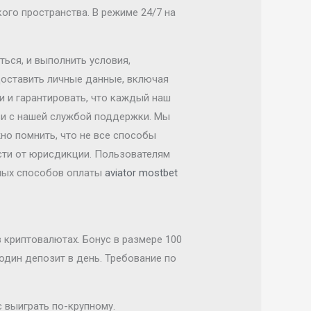
ого пространства. В режиме 24/7 на
ься, и выполнить условия,
доставить личные данные, включая
и и гарантировать, что каждый наш
зи с нашей службой поддержки. Мы
но помнить, что не все способы
ости от юрисдикции. Пользователям
емых способов оплаты
aviator mostbet
в криптовалютах. Бонус в размере 100
дин депозит в день. Требование по
 выиграть по-крупному.