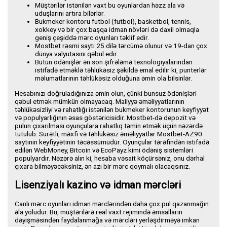
Müştərilər istənilən vaxt bu oyunlardan həzz ala və
uduşlarını artıra bilərlər.
Bukmeker kontoru futbol (futbol), basketbol, tennis,
xokkey və bir çox başqa idman növləri də daxil olmaqla
geniş çeşiddə mərc oyunları təklif edir.
Mostbet rəsmi saytı 25 dilə tərcümə olunur və 19-dan çox
dünya valyutasını qəbul edir.
Bütün ödənişlər ən son şifrələmə texnologiyalarından
istifadə etməklə təhlükəsiz şəkildə emal edilir ki, punterlər
məlumatlarının təhlükəsiz olduğuna əmin ola bilsinlər.
Hesabınızı doğruladığınıza əmin olun, çünki bunsuz ödənişləri
qəbul etmək mümkün olmayacaq. Maliyyə əməliyyatlarının
təhlükəsizliyi və rahatlığı istənilən bukmeker kontorunun keyfiyyət
və populyarlığının əsas göstəricisidir. Mostbet-də depozit və
pulun çıxarılması oyunçulara rahatlıq təmin etmək üçün nəzərdə
tutulub. Sürətli, məxfi və təhlükəsiz əməliyyatlar Mostbet-AZ90
saytının keyfiyyətinin təcəssümüdür. Oyunçular tərəfindən istifadə
edilən WebMoney, Bitcoin və EcoPayz kimi ödəniş sistemləri
populyardır. Nəzərə alın ki, hesaba vəsait köçürsəniz, onu dərhal
çıxara bilməyəcəksiniz, ən azı bir mərc qoymalı olacaqsınız.
Lisenziyalı kazino və idman mərcləri
Canlı mərc oyunları idman mərclərindən daha çox pul qazanmağın
əla yoludur. Bu, müştərilərə real vaxt rejimində əmsalların
dəyişməsindən faydalanmağa və mərcləri yerləşdirməyə imkan