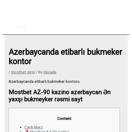
Skip
to
content
Azerbaycanda etibarlı bukmeker
kontor
/
mostbet giriş
/ By
davade
Azerbaycanda etibarlı bukmeker kontoru
Mostbet AZ-90 kazino azerbaycan Ən
yaxşı bukmeyker rəsmi sayt
Content
Canlı Mərc
Mostbet AZ-90 nədir?