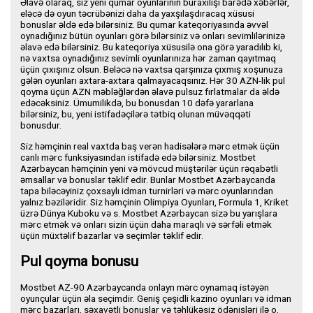
Əlavə olaraq, siz yeni qumar oyunlarının buraxılışı barədə xəbərlər,
eləcə də oyun təcrübənizi daha da yaxşılaşdıracaq xüsusi
bonuslar əldə edə bilərsiniz. Bu qumar kateqoriyasında əvvəl
oynadığınız bütün oyunları görə bilərsiniz və onları sevimlilərinizə
əlavə edə bilərsiniz. Bu kateqoriya xüsusilə ona görə yaradılıb ki,
nə vaxtsa oynadığınız sevimli oyunlarınıza hər zaman qayıtmaq
üçün çıxışınız olsun. Beləcə nə vaxtsa qarşınıza çıxmış xoşunuza
gələn oyunları axtara-axtara qalmayacaqsınız. Hər 30 AZN-lik pul
qoyma üçün AZN məbləğlərdən əlavə pulsuz fırlatmalar da əldə
edəcəksiniz. Ümumilikdə, bu bonusdan 10 dəfə yararlana
bilərsiniz, bu, yeni istifadəçilərə tətbiq olunan müvəqqəti
bonusdur.
Siz həmçinin real vaxtda baş verən hadisələrə mərc etmək üçün
canlı mərc funksiyasından istifadə edə bilərsiniz. Mostbet
Azərbaycan həmçinin yeni və mövcud müştərilər üçün rəqabətli
əmsallar və bonuslar təklif edir. Bunlar Mostbet Azərbaycanda
tapa biləcəyiniz çoxsaylı idman turnirləri və mərc oyunlarından
yalnız bəziləridir. Siz həmçinin Olimpiya Oyunları, Formula 1, Kriket
üzrə Dünya Kuboku və s. Mostbet Azərbaycan sizə bu yarışlara
mərc etmək və onları sizin üçün daha maraqlı və sərfəli etmək
üçün müxtəlif bazarlar və seçimlər təklif edir.
Pul qoyma bonusu
Mostbet AZ-90 Azərbaycanda onlayn mərc oynamaq istəyən
oyunçular üçün əla seçimdir. Geniş çeşidli kazino oyunları və idman
mərc bazarları, səxavətli bonuslar və təhlükəsiz ödənişləri ilə o,