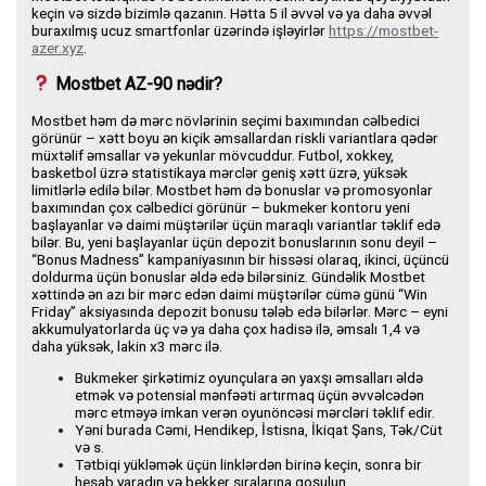
keçin və sizdə bizimlə qazanın. Hətta 5 il əvvəl və ya daha əvvəl
buraxılmış ucuz smartfonlar üzərində işləyirlər
https://mostbet-
azer.xyz
.
Mostbet AZ-90 nədir?
Mostbet həm də mərc növlərinin seçimi baxımından cəlbedici
görünür – xətt boyu ən kiçik əmsallardan riskli variantlara qədər
müxtəlif əmsallar və yekunlar mövcuddur. Futbol, ​​xokkey,
basketbol üzrə statistikaya mərclər geniş xətt üzrə, yüksək
limitlərlə edilə bilər. Mostbet həm də bonuslar və promosyonlar
baxımından çox cəlbedici görünür – bukmeker kontoru yeni
başlayanlar və daimi müştərilər üçün maraqlı variantlar təklif edə
bilər. Bu, yeni başlayanlar üçün depozit bonuslarının sonu deyil –
“Bonus Madness” kampaniyasının bir hissəsi olaraq, ikinci, üçüncü
doldurma üçün bonuslar əldə edə bilərsiniz. Gündəlik Mostbet
xəttində ən azı bir mərc edən daimi müştərilər cümə günü “Win ​​​​
Friday” aksiyasında depozit bonusu tələb edə bilərlər. Mərc – eyni
akkumulyatorlarda üç və ya daha çox hadisə ilə, əmsalı 1,4 və
daha yüksək, lakin x3 mərc ilə.
Bukmeker şirkətimiz oyunçulara ən yaxşı əmsalları əldə
etmək və potensial mənfəəti artırmaq üçün əvvəlcədən
mərc etməyə imkan verən oyunöncəsi mərcləri təklif edir.
Yəni burada Cəmi, Hendikep, İstisna, İkiqat Şans, Tək/Cüt
və s.
Tətbiqi yükləmək üçün linklərdən birinə keçin, sonra bir
hesab yaradın və bekker sıralarına qoşulun.