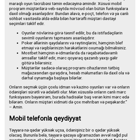
maraqlı oyun təcrübəsi təmin edəcəyinə əmindir. Xüsusi mobil
proqram müştərilərə veb-saytda mövcud olan bütün funksiyalara
daxil olmağı asanlaşdırır. Bundan əlavə, e-poçt, telefon və ya canlı
söhbət vasitəsilə əldə edilə bilən hərtərəfli müştəri dəstəyi
seçimləri təklif edir.
Oyunlar növlərinə görə təsnif edilir, bu da istifadəçilərin
sevimli oyunlarını tapmasını asanlaşdırır.
Poker əllərinin qaydalarını və reytinqlərini, həmçinin blef
etməyi və rəqiblərinizin hərəkətlərini oxumağı bilməlisiniz.
Mostbet həmçinin e-idmanlarda da rəqabətədavamlı
əmsallar təklif edir, mərc qoyaraq qazanıb yaxşı gəlir
götürə bilərsiniz.
Müştərilər sadəcə olaraq proqramı cihazlarının tətbiq
mağazasından quraşdıra, hesab məlumatları ilə daxil ola və
dərhal oynamağa başlaya bilərlər.
Onların seçmək üçün çoxlu idman və kazino oyunları var və onların
ödənişləri sürətli və ədalətli olur. Mən xüsusilə onların canlı mərc
funksiyasını bəyənirəm, burada hadisələr baş verən kimi mərc edə
bilərəm. Onların müştəri xidməti də çox mehriban və peşəkardır.”
– Amin.
Mobil telefonla qeydiyyat
Təyyarə nə qədər yüksək uçsa, ödənişiniz bir o qədər yüksək
olacaq. Bununla belə, təyyarə qəzaya uğramazdan əvvəl nağd pul