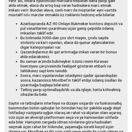
verir. Bu, onlara oyunöncəsi mərclərə nisbətən daha yaxşı gəlir
əldə etmək, eləcə də artıq baş verən hadisələrə mərc etmək
imkanı verir. Bundan əlavə, canlı mərc ilə müştərilər eyni vaxtda
müxtəlif növ mərclər etməklə öz risklərini hedcinq edə bilərlər.
Azərbaycanda AZ-90 Onlayn Bukmeker kontoru depozit və
pul vəsaitlərinin çıxarılması üçün geniş çeşiddə ödəniş
imkanları təklif edir.
Bu bölmədə 3000-dən çox slot maşını, çoxlu sayda
stolüstü və kart oyunları, eləcə də qumar əyləncələrinin
digər kateqoriyaları var.
Qazandıqlarınızı iki qat artırmağa imkan verən bir bonus
əldə edəcəksiniz.
Bu zaman ərzində bukmeyker özünü rəsmi Kürasao
lisenziyası çərçivəsində fəaliyyət göstərən etibarlı və
təhlükəsiz sayt kimi tanıdıb.
Sonra, mərc oyunlarından istədiyiniz qədər qazandıqdan
sonra, kazancınızı Mostbet’in təklif etdiyi ödəniş üsulları ilə
çıxarmağa başlaya bilərsiniz.
Tətbiq yaxşı optimallaşdırlıb və əla işləyir, hətta köhnəlmiş
cihazlarda belə.
Saytın və tətbiqlərin interfeysi və dizaynı oxşardır və funksionallıq
baxımından bütün qabıqlar bir-birindən heç bir şəkildə aşağı deyil.
İstifadəçi vəziyyətə uyğun olaraq ən rahat və əlçatan olanı açaraq
özü üçün ən əlverişli platformanı seçə və ya hamısından istifadə
edə bilər. Həmçinin cərgədə idman növlərinə görə hadisələri
seçmək üçün rahat bir hökmdar, yaşamağa sürətli keçid üçün
düymə var. Mostbet-az 90.com xətti yaxşı siyahı ilə çoxlu idman və