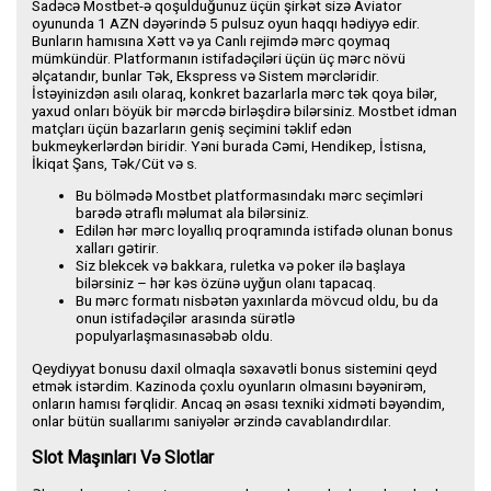
Sadəcə Mostbet-ə qoşulduğunuz üçün şirkət sizə Aviator
oyununda 1 AZN dəyərində 5 pulsuz oyun haqqı hədiyyə edir.
Bunların hamısına Xətt və ya Canlı rejimdə mərc qoymaq
mümkündür. Platformanın istifadəçiləri üçün üç mərc növü
əlçatandır, bunlar Tək, Ekspress və Sistem mərcləridir.
İstəyinizdən asılı olaraq, konkret bazarlarla mərc tək qoya bilər,
yaxud onları böyük bir mərcdə birləşdirə bilərsiniz. Mostbet idman
matçları üçün bazarların geniş seçimini təklif edən
bukmeykerlərdən biridir. Yəni burada Cəmi, Hendikep, İstisna,
İkiqat Şans, Tək/Cüt və s.
Bu bölmədə Mostbet platformasındakı mərc seçimləri
barədə ətraflı məlumat ala bilərsiniz.
Edilən hər mərc loyallıq proqramında istifadə olunan bonus
xalları gətirir.
Siz blekcek və bakkara, ruletka və poker ilə başlaya
bilərsiniz – hər kəs özünə uyğun olanı tapacaq.
Bu mərc formatı nisbətən yaxınlarda mövcud oldu, bu da
onun istifadəçilər arasında sürətlə
populyarlaşmasınasəbəb oldu.
Qeydiyyat bonusu daxil olmaqla səxavətli bonus sistemini qeyd
etmək istərdim. Kazinoda çoxlu oyunların olmasını bəyənirəm,
onların hamısı fərqlidir. Ancaq ən əsası texniki xidməti bəyəndim,
onlar bütün suallarımı saniyələr ərzində cavablandırdılar.
Slot Maşınları Və Slotlar