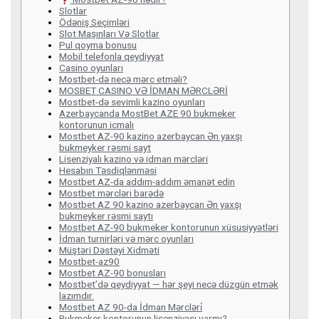
Slotlar
Ödəniş Seçimləri
Slot Maşınları Və Slotlar
Pul qoyma bonusu
Mobil telefonla qeydiyyat
Casino oyunları
Mostbet-də necə mərc etməli?
MOSBET CASINO VƏ İDMAN MƏRCLƏRİ
Mostbet-də sevimli kazino oyunları
Azerbaycanda MostBet AZE 90 bukmeker
kontorunun icmalı
Mostbet AZ-90 kazino azerbaycan Ən yaxşı
bukmeyker rəsmi sayt
Lisenziyalı kazino və idman mərcləri
Hesabın Təsdiqlənməsi
Mostbet AZ-da addım-addım əmanət edin
Mostbet mərcləri barədə
Mostbet AZ 90 kazino azerbaycan Ən yaxşı
bukmeyker rəsmi saytı
Mostbet AZ-90 bukmeker kontorunun xüsusiyyətləri
İdman turnirləri və mərc oyunları
Müştəri Dəstəyi Xidməti
Mostbet-az90
Mostbet AZ-90 bonusları
Mostbet’də qeydiyyat — hər şeyi necə düzgün etmək
lazımdır.
Mostbet AZ 90-da İdman Mərcləri̇
Bukmeker kontorunun lisenziyası varmı?