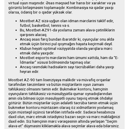
virtual oyun maşınıdır. Əsas məqsəd hər hansı bir xarakter və ya
görüntü birləşməsini toplamaqdır. Kombinasiya nə qədər yaxşı
olarsa, ödəniş bir o qədər yüksək olar.
Mostbet AZ sizə uyğun olan idman mərclərini təklif edir,
futbol, ​​basketbol, ​​tennis və s.
Bu, Mostbet-AZ91-də yoxlama zamanı əlavə çətinliklərin
qarşısını alacaq.
Ancaq əsas fərq bundan ibarətdir ki, oyunçular onu əldə
etmək üçün birinci pul qoymağını həyata keçirməli deyil.
Klubun heyəti optimal vəziyyətdə olanda yarışlara mərc
etmək daha yaxşıdır.
Mostbet esports mərclərini həm ümumi xəttdə, həm də “E-
İdmanlar” xüsusi bölməsində tapmaq olar.
Ancaq rəsmdəki hadisələrin sayı təcrübəliləri daha yaxşı
heyran edir.
Mostbet AZ-90 tam lisenziyaya malikdir və müvafiq orqanlar
tərəfindən tənzimlənir və bütün müştərilərin oyun zamanı
təhlükəsiz olmasını təmin edir. Bukmeker kontoru, həmçinin
oyunçuların təhlükəsiz və məsuliyyətlə qumar oynadıqlarından
əmin ola bilməsi üçün məsuliyyətli oyunu təşviq etmək öhdəliyi
götürür. Bütün müştərilər üçün ədalətli təcrübə təmin etmək üçün
bukmeker kontoru müntəzəm olaraq öz xidmətlərini yoxlamaq
üçün müstəqil üçüncü tərəfdən istifadə edir. Sadəcə hesabınıza
daxil olun, mərc etmək istədiyiniz bazarı seçin və mərc məbləğinizi
daxil edin. Siz həmçinin mərc vərəqəsinin altında yerləşən “Seçim
əlavə et” düyməsini klikləməklə əlavə seçimlər əlavə edə bilərsiniz.