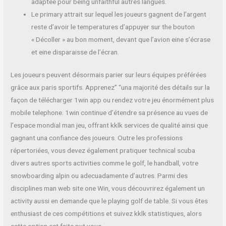
adaptée pour being unfaithful autres langues.
Le primary attrait sur lequel les joueurs gagnent de l’argent
reste d’avoir le temperatures d’appuyer sur the bouton
« Décoller » au bon moment, devant que l’avion eine s’écrase
et eine disparaisse de l’écran.
Les joueurs peuvent désormais parier sur leurs équipes préférées
grâce aux paris sportifs. Apprenez” “una majorité des détails sur la
façon de télécharger 1win app ou rendez votre jeu énormément plus
mobile telephone. 1win continue d’étendre sa présence au vues de
l’espace mondial man jeu, offrant kklk services de qualité ainsi que
gagnant una confiance des joueurs. Outre les professions
répertoriées, vous devez également pratiquer technical scuba
divers autres sports activities comme le golf, le handball, votre
snowboarding alpin ou adecuadamente d’autres. Parmi des
disciplines man web site one Win, vous découvrirez également un
activity aussi en demande que le playing golf de table. Si vous êtes
enthusiast de ces compétitions et suivez kklk statistiques, alors