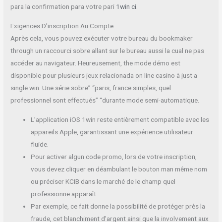
para la confirmation para votre pari
1win ci
.
Exigences D’inscription Au Compte
Après cela, vous pouvez exécuter votre bureau du bookmaker
through un raccourci sobre allant sur le bureau aussi la cual ne pas
accéder au navigateur. Heureusement, the mode démo est
disponible pour plusieurs jeux relacionada on line casino à just a
single win. Une série sobre” “paris, france simples, quel
professionnel sont effectués” “durante mode semi-automatique.
L’application iOS 1win reste entièrement compatible avec les
appareils Apple, garantissant une expérience utilisateur
fluide.
Pour activer algun code promo, lors de votre inscription,
vous devez cliquer en déambulant le bouton man même nom
ou préciser KCIB dans le marché de le champ quel
professionne apparaît.
Par exemple, ce fait donne la possibilité de protéger près la
fraude, cet blanchiment d’argent ainsi que la involvement aux