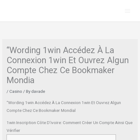
Skip
to
content
“Wording 1win Accédez À La
Connexion 1win Et Ouvrez Algun
Compte Chez Ce Bookmaker
Mondia
/
Casino
/ By
davade
“Wording 1win Accédez À La Connexion 1win Et Ouvrez Algun
Compte Chez Ce Bookmaker Mondial
1win Inscription Côte D’ivoire: Comment Créer Un Compte Ainsi Que
Vérifier