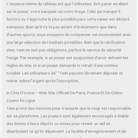
L’essence même du tableau est que l’utilisateur doit parier en allant
sur le joueur, votre banquier ou votre tirage. Celui qui marque 9
factors ou s’approche le plus possible para cette valeur est déclaré
vainqueur. Bien qu’il n’y ta pas autant d’événements que dans
d’autres sports, nous essayons de compenser cet inconvénient avec
une large sélection de résultats possibles. Bien que la vérification
chez 1win ne soit pas obligatoire, parfois le service de sécurité
l’exige. Par exemple, si un joueur est soupçonné d’avoir enfreint les
règles du site, et si un joueur demande le retrait d’une somme
notable. Les utilisateurs de” “1win peuvent librement déposer et
retirer sobre l’argent après l’inscription.
In Côte D’ivoire – Web Site Officiel De Paris, France Et De Online
Casino En Ligne
1win prend des mesures pour s’assurer que le coup est responsable
sur sa plateforme. Les joueurs sont également encouragés à établir
des limites à leurs dépôts ou mises pour retenir un œil en
déambulant ce qu’ils dépensent. La facilité d’enregistrement et de