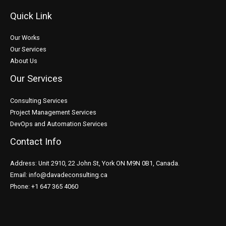
Quick Link
Our Works
Our Services
About Us
Our Services
Consulting Services
Project Management Services
DevOps and Automation Services
Contact Info
Address: Unit 2910, 22 John St, York ON M9N 0B1, Canada.
Email: info@davadeconsulting.ca
Phone: +1 647 365 4060