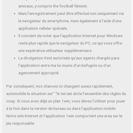
amicaux, y compris the football féminin.
Mais l’enregistrement peut être effectué non uniquement via
le navigateur du smartphone, mais également à l’aide d’une
application cellular spéciale.
Il convient de noter que l’application Internet pour Windows
reste plus rapide que le navigateur du PC, ce qui vous offre
une expérience utilisateur supplémentaire.
La divulgation n’est autorisée qu’aux agents chargés para
l’application entre ma loi munis d’un befugnis ou d’un
agencement approprié.
Par conséquent, nos chances ici changent assez rapidement,
automobile la situation sur” “le terrain dicte l’ensemble des règles du
coup. Si vous avez déjà un plan 1win, vous devez l’utiliser pour jouer
à la fois dans la version de bureau ou dans l’application mobile.
Notre site Internet et l’application 1win comportent une area sur le
jeu responsable.