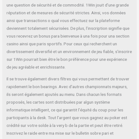
une question de sécurité et de commodité. 1Win jouit d’une grande
réputation et de mesures de sécurité strictes. Ainsi, vos données
ainsi que transactions o qual vous effectuez sur la plateforme
deviennent totalement sécurisées. De plus, l’inscription signifie que
vous recevrez un bonus para bienvenue à una fois pour una section
casino ainsi que paris sportifs. Pour ceux qui recherchent un
divertissement diversifié et un environnement de jeu fiable, s’inscrire
sur 1Win pourrait bien être le bon préférence pour une expérience
de jeu agréable et enrichissante.
Il se trouve également divers filtres qui vous permettent de trouver
rapidement le bon bearings. Avec d’autres championnats majeurs,
ils seront également ajoutés au menu. Dans chacun les formats
proposés, les cartes sont distribuées par algun système
informatique intelligent, ce qui garantit l’équité du coup pour les
participants à la desk. Tout l’argent que vous gagnez au poker est
crédité sur votre solde à la very b de la partie et peut être retiré.
Inscrivez le raide entre ma mise sur le bulletin sobre pari et