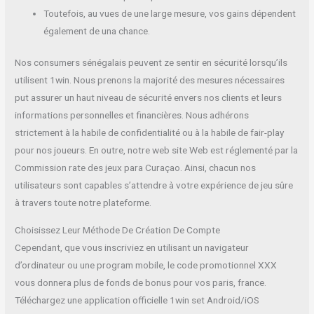
Toutefois, au vues de une large mesure, vos gains dépendent
également de una chance.
Nos consumers sénégalais peuvent ze sentir en sécurité lorsqu’ils
utilisent 1win. Nous prenons la majorité des mesures nécessaires
put assurer un haut niveau de sécurité envers nos clients et leurs
informations personnelles et financières. Nous adhérons
strictement à la habile de confidentialité ou à la habile de fair-play
pour nos joueurs. En outre, notre web site Web est réglementé par la
Commission rate des jeux para Curaçao. Ainsi, chacun nos
utilisateurs sont capables s’attendre à votre expérience de jeu sûre
à travers toute notre plateforme.
Choisissez Leur Méthode De Création De Compte
Cependant, que vous inscriviez en utilisant un navigateur
d’ordinateur ou une program mobile, le code promotionnel XXX
vous donnera plus de fonds de bonus pour vos paris, france.
Téléchargez une application officielle 1win set Android/iOS