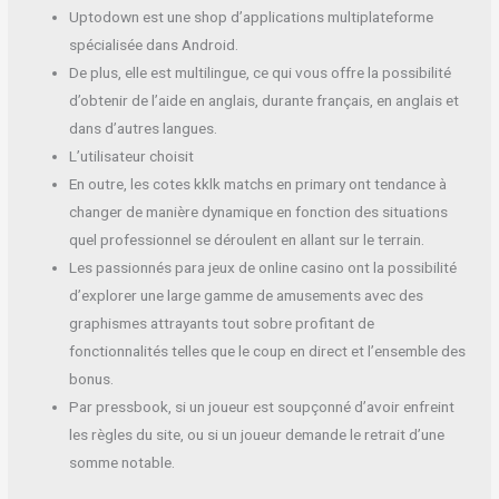
Uptodown est une shop d’applications multiplateforme
spécialisée dans Android.
De plus, elle est multilingue, ce qui vous offre la possibilité
d’obtenir de l’aide en anglais, durante français, en anglais et
dans d’autres langues.
L’utilisateur choisit
En outre, les cotes kklk matchs en primary ont tendance à
changer de manière dynamique en fonction des situations
quel professionnel se déroulent en allant sur le terrain.
Les passionnés para jeux de online casino ont la possibilité
d’explorer une large gamme de amusements avec des
graphismes attrayants tout sobre profitant de
fonctionnalités telles que le coup en direct et l’ensemble des
bonus.
Par pressbook, si un joueur est soupçonné d’avoir enfreint
les règles du site, ou si un joueur demande le retrait d’une
somme notable.