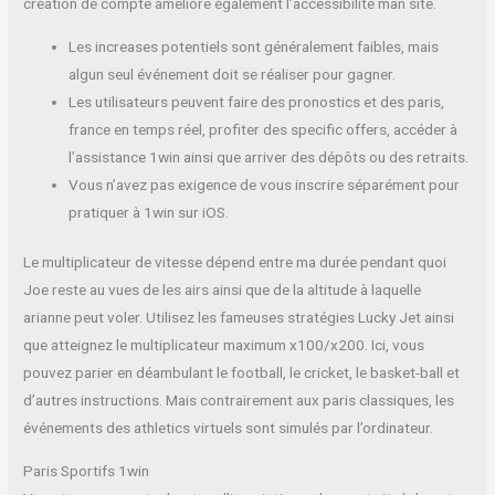
création de compte améliore également l’accessibilité man site.
Les increases potentiels sont généralement faibles, mais
algun seul événement doit se réaliser pour gagner.
Les utilisateurs peuvent faire des pronostics et des paris,
france en temps réel, profiter des specific offers, accéder à
l’assistance 1win ainsi que arriver des dépôts ou des retraits.
Vous n’avez pas exigence de vous inscrire séparément pour
pratiquer à 1win sur iOS.
Le multiplicateur de vitesse dépend entre ma durée pendant quoi
Joe reste au vues de les airs ainsi que de la altitude à laquelle
arianne peut voler. Utilisez les fameuses stratégies Lucky Jet ainsi
que atteignez le multiplicateur maximum x100/x200. Ici, vous
pouvez parier en déambulant le football, le cricket, le basket-ball et
d’autres instructions. Mais contrairement aux paris classiques, les
événements des athletics virtuels sont simulés par l’ordinateur.
Paris Sportifs 1win