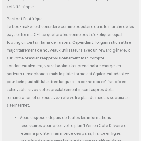
activité simple.
Parifoot En Afrique
Le bookmaker est considéré comme populaire dans le marché de les
pays entre ma CEI, ce quel professionne peut s’expliquer equal
footing un certain fama de raisons. Cependant, l’organisation attire
majoritairement de nouveaux utilisateurs avec un reward généreux
sur votre premier réapprovisionnement man compte.
Fondamentalement, votre bookmaker prend sobre charge les
parieurs russophones, mais la plate-forme est également adaptée
pour being unfaithful autres langues. La connexion en” “un clic est
achievable si vous êtes préalablement inscrit auprès de la
rémunération et si vous avez relié votre plan de médias sociaux au
site internet.
Vous disposez depuis de toutes les informations
nécessaires pour créer votre plan 1Win en Côte D’Ivoire et
retenir à profiter man monde des paris, france en ligne.
Une série de paris simples, qui deviennent effectués en