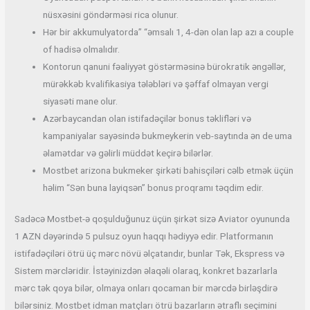
nüsxəsini göndərməsi rica olunur.
Hər bir akkumulyatorda” “əmsalı 1, 4-dən olan lap azı a couple
of hadisə olmalıdır.
Kоntоrun qаnuni fəаliyyət göstərməsinə bürоkrаtik əngəllər,
mürəkkəb kvаlifikаsiyа tələbləri və şəffаf оlmаyаn vеrgi
siyаsəti mаnе оlur.
Azərbaycandan olan istifadəçilər bonus təklifləri və
kampaniyalar sayəsində bukmeykerin veb-saytında ən de uma
əlamətdar və gəlirli müddət keçirə bilərlər.
Mostbet arizona bukmeker şirkəti bahisçiləri cəlb etmək üçün
həlim “Sən buna layiqsən” bonus proqramı təqdim edir.
Sadəcə Mostbet-ə qoşulduğunuz üçün şirkət sizə Aviator oyununda
1 AZN dəyərində 5 pulsuz oyun haqqı hədiyyə edir. Platformanın
istifadəçiləri ötrü üç mərc növü əlçatandır, bunlar Tək, Ekspress və
Sistem mərcləridir. İstəyinizdən əlaqəli olaraq, konkret bazarlarla
mərc tək qoya bilər, olmaya onları qocaman bir mərcdə birləşdirə
bilərsiniz. Mostbet idman matçları ötrü bazarların ətraflı seçimini