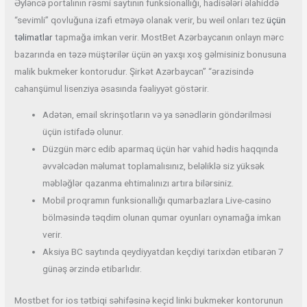
Əyləncə portalının rəsmi saytının funksionallığı, hadisələri əlahiddə
“sevimli” qovluğuna izafi etməyə olanak verir, bu weil onları tez
üçün
təlimatlar
tapmağa imkan verir. MostBet Azərbaycanın onlayn mərc
bazarında en təzə müştərilər üçün ən yaxşı xoş gəlmisiniz bonusuna
malik bukmeker kontorudur. Şirkət Azərbaycan” “ərazisində
cahanşümul lisenziya əsasında fəaliyyət göstərir.
Adətən, email skrinşotların və ya sənədlərin göndərilməsi
üçün istifadə olunur.
Düzgün mərc edib aparmaq üçün hər vahid hədis haqqında
əvvəlcədən məlumat toplamalısınız, beləliklə siz yüksək
məbləğlər qazanma ehtimalınızı artıra bilərsiniz.
Mobil proqramın funksionallığı qumarbazlara Live-casino
bölməsində təqdim olunan qumar oyunları oynamağa imkan
verir.
Aksiya BC saytında qeydiyyatdan keçdiyi tarixdən etibarən 7
günəş ərzində etibarlıdır.
Mostbet for ios tətbiqi səhifəsinə keçid linki bukmeker kontorunun