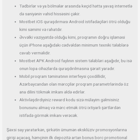
Tədbirlər və ya bölmələr arasında keçid hətta yavaş internetlə
də saniyənin vahid hissəsini çəkir.
Mostbet iOS quraşdırması Android istifadəçiləri ötrü olduğu
kimi səmimi və rahatdır.
Əvvəlki vəziyyətdə olduğu kimi, proqramın doğru işləməsi
üçün iPhone aşağıdakı cədvəldən minimum texniki tələblərə
cavab verməlidir.
Mostbet APK Android faylının sistem tələbləri aşağıdır, bu isə
onun lopa cihazlarda quraşdırılmasına şərait yaradır.
Mobil proqram təminatının interfeysi çoxdillidir,
Azərbaycandan olan mərcçilər proqram parametrlərində öz
ana dilini tökmək imkanı əldə edirlər.
Aktivləşdirdiyiniz reward kodu sizə mülayim gəlmisiniz
bonusunu almaq və mərc etmək ötrü ixtiyarlı şərtlərdən
istifadə görmək imkanı verəcək.
Şəxsi say yaratarkən, şirkətin ümumən eksklüziv promosyonlarına
girişi açacaq, həmçinin ilk depozitə artan bonus borc promotional