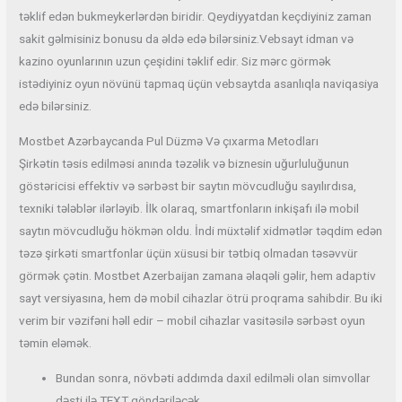
təklif edən bukmeykerlərdən biridir. Qeydiyyatdan keçdiyiniz zaman
sakit gəlmisiniz bonusu da əldə edə bilərsiniz.Vebsayt idman və
kazino oyunlarının uzun çeşidini təklif edir. Siz mərc görmək
istədiyiniz oyun növünü tapmaq üçün vebsaytda asanlıqla naviqasiya
edə bilərsiniz.
Mostbet Azərbaycanda Pul Düzmə Və çıxarma Metodları
Şirkətin təsis edilməsi anında təzəlik və biznesin uğurluluğunun
göstəricisi effektiv və sərbəst bir saytın mövcudluğu sayılırdısa,
texniki tələblər ilərləyib. İlk olaraq, smartfonların inkişafı ilə mobil
saytın mövcudluğu hökmən oldu. İndi müxtəlif xidmətlər təqdim edən
təzə şirkəti smartfonlar üçün xüsusi bir tətbiq olmadan təsəvvür
görmək çətin. Mostbet Azerbaijan zamana əlaqəli gəlir, hem adaptiv
sayt versiyasına, hem də mobil cihazlar ötrü proqrama sahibdir. Bu iki
verim bir vəzifəni həll edir – mobil cihazlar vasitəsilə sərbəst oyun
təmin eləmək.
Bundan sonra, növbəti addımda daxil edilməli olan simvollar
dəsti ilə TEXT göndəriləcək.