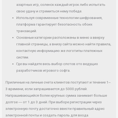
азартных игр, соленск каждый игрок либо испытать
свою удачу и стремиться нему победе.
Используя современные технологии шифрования,
платформа гарантирует безопасность обоих
транзакций.
Основные категории расположены в меню а вверху
главной страницы, а внизу сайта можно найти правила,
контактную информацию же логотипы платежных
систем.
Где вы найдете весь выбор слотов ото ведущих
разработчиков игрового софта.
Приличные на личные счета клиентов поступают и течение 1‒
3 времени, если запрашивается до 5000 рублей.
Напрашивающийся более крупных сумма занимает больше
долгое ― от 1 до 3 дней. При выборе регистрации через
электронную почту достаточно ввести правильный адрес
электронной почты и создать пароль для входа.