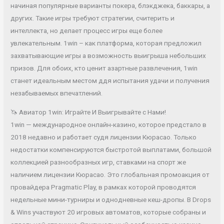
начиная популярные варианты покера, блэкджека, баккары, а
других. Такие игры требуют стратегии, считерить и
интеллекта, но делает процесс игры еще более
увлекательным. 1win – как платформа, которая предложил
захватывающие игры а возможность выигрыша небольших
призов. Для обоих, кто ценит азартные развлечения, 1win
станет идеальным местом ддя испытания удачи и получения
незабываемых впечатлений.
🦄 Авиатор 1win: Играйте И Выигрывайте с Нами!
1win — международное онлайн-казино, которое предстало в
2018 недавно и работает судя лицензии Кюрасао. Только
недостатки компенсируются быстротой выплатами, большой
коллекцией разнообразных игр, ставками на спорт же
наличием лицензии Кюрасао. Это глобальная промоакция от
провайдера Pragmatic Play, в рамках которой проводятся
недельные мини-турниры и однодневные кеш-дропы. В Drops
& Wins участвуют 20 игровых автоматов, которые собраны и