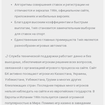
Алгоритмы совершения ставок и регистрации не
отличаются и зеркалах 1Win, официальном сайте,
приложениях и мобильных версиях.
Благодаря высоким коэффициентам и быстрым
выплатам, 1win становится замечательным выбором
для ставок на спорт.
Единственным из главных преимуществ 1win является
разнообразен игровых автоматов.
🌙 Служба технической поддержки работает денно и без
выходных, обеспечивая игрокам решение всех вопросов,
связанной с организацией игрового процесса на сайте. Сайт
БК активно посещают игроки из Казахстана, Украины,
Узбекистане, Узбекистана, Грузии а многих других
близлежащих стран. Последнее первых много игроков
нельзя наблюдать на сайте и из европейских государств. В
Европы и Испании 1Win пользуется самой огромной
популярностью в Мире. Помимо игр казино в заведении