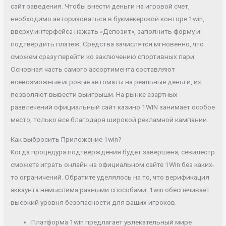
сайт заведения. Чтобы внести деньги на игровой счет,
необходимо авторизоваться в букмекерской конторе 1win,
вверху интерфейса нажать «Депозит», заполнить форму и
подтвердить платеж. Средства зачислятся мгновенно, что
сможем сразу перейти ко заключению спортивных пари.
Основная часть самого ассортимента составляют
всевозможные игровые автоматы на реальные деньги, их
позволяют вывести выигрыши. На рынке азартных
развлечений официальный сайт казино 1WIN занимает особое
место, только все благодаря широкой рекламной кампании.
Как выбросить Приложение 1win?
Когда процедура подтверждения будет завершена, севилестр
сможете играть онлайн на официальном сайте 1Win без каких-
то ограничений. Обратите уделялось на то, что верификация
аккаунта немыслима разными способами. 1win обеспечивает
высокий уровня безопасности для ваших игроков.
Платформа 1win предлагает увлекательный мире