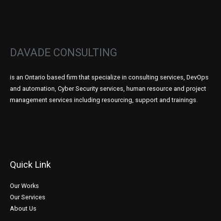
DAVADE CONSULTING
is an Ontario based firm that specialize in consulting services, DevOps
and automation, Cyber Security services, human resource and project
management services including resourcing, support and trainings.
Quick Link
Our Works
Our Services
About Us