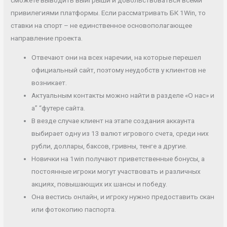
привилегиями платформы. Если рассматривать БК 1Win, то
ставки на спорт – не единственное основополагающее
направление проекта.
Отвечают они на всех наречии, на которые перешел
официальный сайт, поэтому неудобств у клиентов не
возникает.
Актуальным контакты можно найти в разделе «О нас» и
а” “футере сайта.
В везде случае клиент на этапе создания аккаунта
выбирает одну из 13 валют игрового счета, среди них
рубли, доллары, баксов, гривны, тенге а другие.
Новички на 1win получают приветственные бонусы, а
постоянные игроки могут участвовать и различных
акциях, повышающих их шансы и победу.
Она вестись онлайн, и игроку нужно предоставить скан
или фотокопию паспорта.