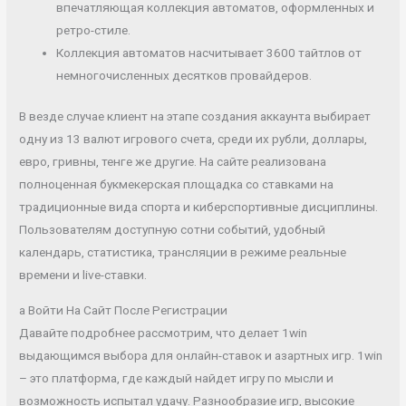
впечатляющая коллекция автоматов, оформленных и
ретро-стиле.
Коллекция автоматов насчитывает 3600 тайтлов от
немногочисленных десятков провайдеров.
В везде случае клиент на этапе создания аккаунта выбирает
одну из 13 валют игрового счета, среди их рубли, доллары,
евро, гривны, тенге же другие. На сайте реализована
полноценная букмекерская площадка со ставками на
традиционные вида спорта и киберспортивные дисциплины.
Пользователям доступную сотни событий, удобный
календарь, статистика, трансляции в режиме реальные
времени и live-ставки.
а Войти На Сайт После Регистрации
Давайте подробнее рассмотрим, что делает 1win
выдающимся выбора для онлайн-ставок и азартных игр. 1win
– это платформа, где каждый найдет игру по мысли и
возможность испытал удачу. Разнообразие игр, высокие