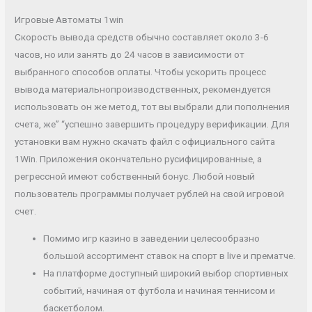
Игровые Автоматы 1win
Скорость вывода средств обычно составляет около 3-6
часов, но или занять до 24 часов в зависимости от
выбранного способов оплаты. Чтобы ускорить процесс
вывода материальнопроизводственных, рекомендуется
использовать он же метод, тот вы выбрали дли пополнения
счета, же” “успешно завершить процедуру верификации. Для
установки вам нужно скачать файл с официального сайта
1Win. Приложения окончательно русифицированные, а
регрессной имеют собственный бонус. Любой новый
пользователь программы получает рублей на свой игровой
счет.
Помимо игр казино в заведении целесообразно
большой ассортимент ставок на спорт в live и прематче.
На платформе доступный широкий выбор спортивных
событий, начиная от футбола и начиная теннисом и
баскетболом.