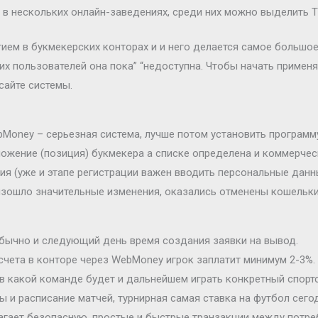
 в нескольких онлайн-заведениях, среди них можно выделить Т
м в букмекерских конторах и и него делается самое большое к
ких пользователей она пока” “недоступна. Чтобы начать примен
сайте системы.
bMoney – серьезная система, лучше потом установить программ
ложение (позиция) букмекера а списке определена и коммерчес
 (уже и этапе регистрации важен вводить персональные данны
зошло значительные изменения, оказались отменены кошельки
бычно и следующий день время создания заявки на вывод.
счета в конторе через WebMoney игрок заплатит минимум 2-3%.
в какой команде будет и дальнейшем играть конкретный спорт
ы и расписание матчей, турнирная самая ставка на футбол сегод
агает безопасную, простые и быстрые транзакции между потре