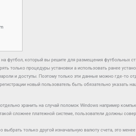
om
 на футбол, который вы решите для размещения футбольных ст
орять только процедуры установки а использовать ранее уста
ароли и доступы. Поэтому только эти данные можно где-то от
егистрации новый пользователь быть обязательно указать наш
 отдельно хранить на случай поломок Windows например компью
 такой сложнее платежной системе, пользователи должны сове
ибо выбрать только другой изначальную валюту счета, это менее