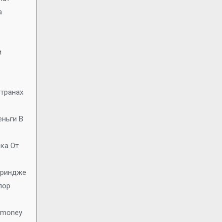
а
и
транах
ньги В
ка От
ериндже
пор
bmoney