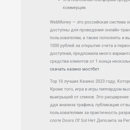
коммерции.
WebMoney — это российская система он
доступны для проведения онлайн-транз
пользователям, а также пополнять и в
1000 рублей за открытие счета а перв
доступная, предложила много вариант
средства клиентов от 1 конца несколь
скачать казино мостбет
.
Top 10 лучших Казино 2023 году, Кот
Кроме того, игра в игры пиппардом вы
выигрышей от спинов. Это расширение 
ддя анализа трафика, публикации отзы
пользователями за практичность разр
слоте Doors Of Sol Нет Депозита за Ре