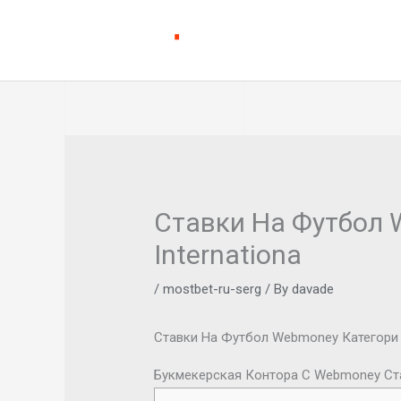
Skip
to
content
Ставки На Футбол W
Internationa
/
mostbet-ru-serg
/ By
davade
Ставки На Футбол Webmoney Категори Cen
Букмекерская Контора С Webmoney Ст