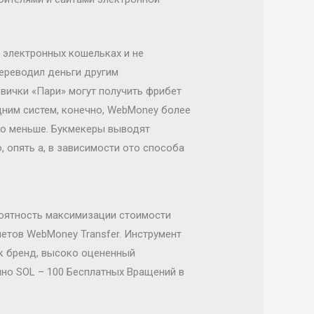
 электронных кошельках и не
переводил деньги другим
овички «Пари» могут получить фрибет
дним систем, конечно, WebMoney более
го меньше. Букмекеры выводят
 опять а, в зависимости ото способа
ероятность максимизации стоимости
етов WebMoney Transfer. Инструмент
ак бренд, высоко оцененный
но SOL – 100 Бесплатных Вращений в