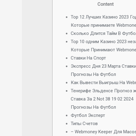
Content
Top 12 Лучших Казино 2023 Го
Которые принимаете Webmone
Сколько Длится Тайм В Футбо
Top 10 одним Казино 2023 нез
Которые Принимают Webmone
Ставки На Спорт
Экспресс Дня 23 Марта Ставк
Прогнозы На Футбол
Как Вывести Выигрыш На We
Тенерифе Эльденсе Прогноз 
Ставка За 2 Not 38 19 02 2024
Прогнозы На Футбол
Футбол Эксперт
Типы Счетов
– Webmoney Keeper Для Maco