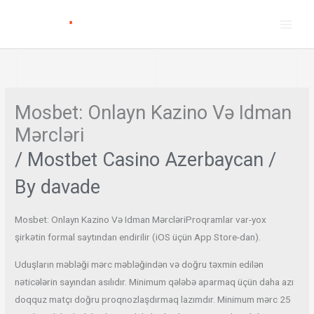
Skip
to
content
Mosbet: Onlayn Kazino Və Idman
Mərcləri
/
Mostbet Casino Azerbaycan
/
By
davade
Mosbet: Onlayn Kazino Və Idman Mərcləri
Proqramlar var-yox
şirkətin formal saytından endirilir (iOS üçün App Store-dan).
Uduşların məbləği mərc məbləğindən və doğru təxmin edilən
nəticələrin sayından asılıdır. Minimum qələbə aparmaq üçün daha azı
doqquz matçı doğru proqnozlaşdırmaq lazımdır. Minimum mərc 25