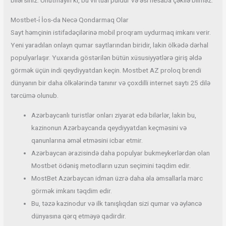
bilərsiniz. Unutmayın ki, bu virtual puldur və əsl hesaba çəkilə bilməz.
Mostbet-i̇ İos-da Necə Qondarmaq Olar
Sayt həmçinin istifadəçilərinə mobil proqram uydurmaq imkanı verir.
Yeni yaradılan onlayn qumar saytlarından biridir, lakin ölkədə dərhal
populyarlaşır. Yuxarıda göstərilən bütün xüsusiyyətlərə giriş əldə
görmək üçün indi qeydiyyatdan keçin. Mostbet AZ proloq brendi
dünyanın bir daha ölkələrində tanınır və çoxdilli internet saytı 25 dilə
tərcümə olunub.
Azərbaycanlı turistlər onları ziyarət edə bilərlər, lakin bu,
kazinonun Azərbaycanda qeydiyyatdan keçməsini və
qanunlarına əməl etməsini icbar etmir.
Azərbaycan ərazisində daha populyar bukmeykerlərdən olan
Mostbet ödəniş metodların uzun seçimini təqdim edir.
MostBet Azərbaycan idman üzrə daha əla əmsallarla mərc
görmək imkanı təqdim edir.
Bu, təzə kazinodur və ilk tanışlıqdan sizi qumar və əyləncə
dünyasına qərq etməyə qadirdir.