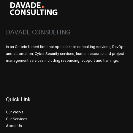
DAVADE CONSULTING
is an Ontario based firm that specialize in consulting services, DevOps
and automation, Cyber Security services, human resource and project
management services including resourcing, support and trainings.
Quick Link
Our Works
Our Services
About Us