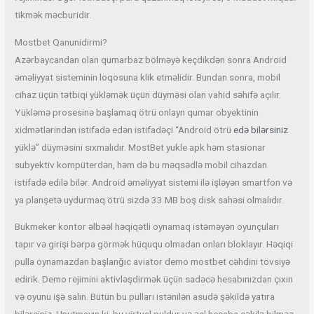
tikmək məcburidir.
Mostbet Qanunidirmi?
Azərbaycandan olan qumarbaz bölməyə keçdikdən sonra Android
əməliyyat sisteminin loqosuna klik etməlidir. Bundan sonra, mobil
cihaz üçün tətbiqi yükləmək üçün düyməsi olan vahid səhifə açılır.
Yükləmə prosesinə başlamaq ötrü onlayn qumar obyektinin
xidmətlərindən istifadə edən istifadəçi “Android ötrü
edə bilərsiniz
yüklə” düyməsini sıxmalıdır. MostBet yukle apk həm stasionar
subyektiv kompüterdən, həm də bu məqsədlə mobil cihazdan
istifadə edilə bilər. Android əməliyyat sistemi ilə işləyən smartfon və
ya planşetə uydurmaq ötrü sizdə 33 MB boş disk sahəsi olmalıdır.
Bukmeker kontor əlbəəl həqiqətli oynamaq istəməyən oyunçuları
tapır və girişi bərpa görmək hüququ olmadan onları bloklayır. Həqiqi
pulla oynamazdan başlanğıc aviator demo mostbet cəhdini tövsiyə
edirik. Demo rejimini aktivləşdirmək üçün sadəcə hesabınızdan çıxın
və oyunu işə salın. Bütün bu pulları istənilən asudə şəkildə yatıra