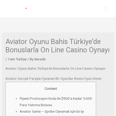
Skip
to
content
Aviator Oyunu Bahis Türkiye’de
Bonuslarla On Line Casino Oynayı
/
1win Turkiye
/ By
davade
Aviator Oyunu Bahis Türkiye’de Bonuslarla On Line Casino Oynayın
Aviator Gerçek Parayla Oynanan Bir Oyundur Resmi Oyun Sitesi
Content
Flywin Promosyon Kodu Ile $900’a Kadar %500
Para Yatırma Bonusu
Aviator Game – Spribe Oynamak Için En Iyi