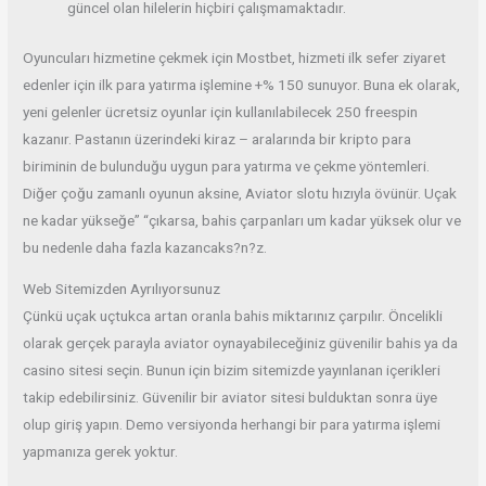
güncel olan hilelerin hiçbiri çalışmamaktadır.
Oyuncuları hizmetine çekmek için Mostbet, hizmeti ilk sefer ziyaret
edenler için ilk para yatırma işlemine +% 150 sunuyor. Buna ek olarak,
yeni gelenler ücretsiz oyunlar için kullanılabilecek 250 freespin
kazanır. Pastanın üzerindeki kiraz – aralarında bir kripto para
biriminin de bulunduğu uygun para yatırma ve çekme yöntemleri.
Diğer çoğu zamanlı oyunun aksine, Aviator slotu hızıyla övünür. Uçak
ne kadar yükseğe” “çıkarsa, bahis çarpanları um kadar yüksek olur ve
bu nedenle daha fazla kazancaks?n?z.
Web Sitemizden Ayrılıyorsunuz
Çünkü uçak uçtukca artan oranla bahis miktarınız çarpılır. Öncelikli
olarak gerçek parayla aviator oynayabileceğiniz güvenilir bahis ya da
casino sitesi seçin. Bunun için bizim sitemizde yayınlanan içerikleri
takip edebilirsiniz. Güvenilir bir aviator sitesi bulduktan sonra üye
olup giriş yapın. Demo versiyonda herhangi bir para yatırma işlemi
yapmanıza gerek yoktur.