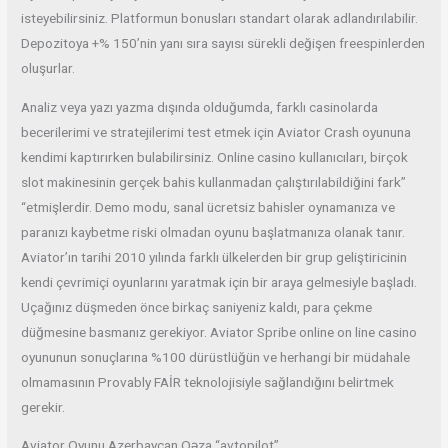
isteyebilirsiniz. Platformun bonusları standart olarak adlandırılabilir.
Depozitoya +% 150’nin yanı sıra sayısı sürekli değişen freespinlerden
oluşurlar.
Analiz veya yazı yazma dışında olduğumda, farklı casinolarda
becerilerimi ve stratejilerimi test etmek için Aviator Crash oyununa
kendimi kaptırırken bulabilirsiniz. Online casino kullanıcıları, birçok
slot makinesinin gerçek bahis kullanmadan çalıştırılabildiğini fark”
“etmişlerdir. Demo modu, sanal ücretsiz bahisler oynamanıza ve
paranızı kaybetme riski olmadan oyunu başlatmanıza olanak tanır.
Aviator’ın tarihi 2010 yılında farklı ülkelerden bir grup geliştiricinin
kendi çevrimiçi oyunlarını yaratmak için bir araya gelmesiyle başladı.
Uçağınız düşmeden önce birkaç saniyeniz kaldı, para çekme
düğmesine basmanız gerekiyor. Aviator Spribe online on line casino
oyununun sonuçlarına %100 dürüstlüğün ve herhangi bir müdahale
olmamasının Provably FAİR teknolojisiyle sağlandığını belirtmek
gerekir.
Aviator Oyunu Azerbaycan Qəza “avtopilot”