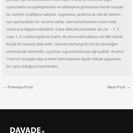
oyuncularla sosyalleşmesine ve etkileşime girmesine olanak tanıyan
bir sohbet özelliğine sahiptir. Uygulama, yazılıma ek olarak telefon
için uyarlanabilir bir sürüme sahip olan kumarhanenin resmi web
sitesi aracılığıyla indirilebilir. Daha dikkatli yöntemler de var – 1, 3
veya 1, 5 oranla büyük bir bahis. Bu durumda kullanıcı sürekli olarak
küçük bir kazanç elde eder. Oyunda herhangi bir kural olmadığını
unutmamak önemlidir; uçuş her a good kesintiye uğrayabilir. Aviator
1win’nin rastgele sayı üretme teknolojisine dayalı olarak uygulanan
bir oyun olduğunu hatırlatalım.
←
Previous Post
Next Post
→