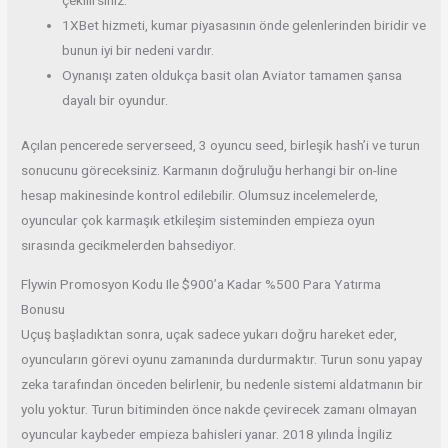
1XBet hizmeti, kumar piyasasının önde gelenlerinden biridir ve
bunun iyi bir nedeni vardır.
Oynanışı zaten oldukça basit olan Aviator tamamen şansa
dayalı bir oyundur.
Açılan pencerede serverseed, 3 oyuncu seed, birleşik hash’i ve turun
sonucunu göreceksiniz. Karmanın doğruluğu herhangi bir on-line
hesap makinesinde kontrol edilebilir. Olumsuz incelemelerde,
oyuncular çok karmaşık etkileşim sisteminden empieza oyun
sırasında gecikmelerden bahsediyor.
Flywin Promosyon Kodu Ile $900’a Kadar %500 Para Yatırma
Bonusu
Uçuş başladıktan sonra, uçak sadece yukarı doğru hareket eder,
oyuncuların görevi oyunu zamanında durdurmaktır. Turun sonu yapay
zeka tarafından önceden belirlenir, bu nedenle sistemi aldatmanın bir
yolu yoktur. Turun bitiminden önce nakde çevirecek zamanı olmayan
oyuncular kaybeder empieza bahisleri yanar. 2018 yılında İngiliz