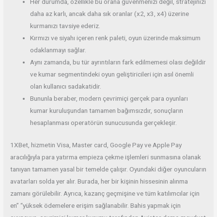
Her durumda, özellikle bu orana güvenmenizi değil, stratejinizi
daha az karlı, ancak daha sık oranlar (x2, x3, x4) üzerine
kurmanızı tavsiye ederiz.
Kırmızı ve siyahı içeren renk paleti, oyun üzerinde maksimum
odaklanmayı sağlar.
Aynı zamanda, bu tür ayrıntıların fark edilmemesi olası değildir
ve kumar segmentindeki oyun geliştiricileri için asıl önemli
olan kullanıcı sadakatidir.
Bununla beraber, modern çevrimiçi gerçek para oyunları
kumar kuruluşundan tamamen bağımsızdır, sonuçların
hesaplanması operatörün sunucusunda gerçekleşir.
1XBet, hizmetin Visa, Master card, Google Pay ve Apple Pay
aracılığıyla para yatırma empieza çekme işlemleri sunmasına olanak
tanıyan tamamen yasal bir temelde çalışır. Oyundaki diğer oyuncuların
avatarları solda yer alır. Burada, her bir kişinin hissesinin alınma
zamanı görülebilir. Ayrıca, kazanç geçmişine ve tüm katılımcılar için
en” “yüksek ödemelere erişim sağlanabilir. Bahis yapmak için