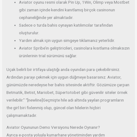
Aviator oyunu resmi olarak Pin Up, 1Win, Olimp veya Mostbet
gibi zaman içinde kendini kanıtlamış birçok casinonun
cephaneliğinde yer almaktadır.
Sadece o turda bahis oynayan katılımcılar tarafından
oluşturulur.
Yardım almak için uygun simgeye tıklamanız yeterlidir.
Aviator Spribe’in geliştiricileri, casinolara kısıtlama olmaksızın
ürünlerinin trial sürümünü sağlar.
Uçak belirli bir irtifaya ulaştığı anda oyundan para çekebilirsiniz.
Ardından parayı çekmek için uygun düğmeye basarsınız. Aviator,
günümüzde neredeyse her bahis sitesinde aktiftir. Gözümüze çarpan
Betmatik, Betist, Mariobet, Süpertotobet gibi güvenilir siteler örnek
verilebilir.” “[newline]Geçmişte hile adı altında yayılan programların
the girl biri fixlenmiş olup, güncel olan hilelerin hiçbiri
çalışmamaktadır.
Aviator Oyununun Demo Versiyonu Nerede Oynanır?
Ayrıca e-posta yoluyla kumarhane yönetiminden yardım