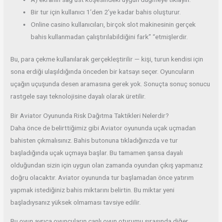
Bir tur için kullanıcı 1’den 2’ye kadar bahis oluşturur.
Online casino kullanıcıları, birçok slot makinesinin gerçek
bahis kullanmadan çalıştırılabildiğini fark” “etmişlerdir.
Bu, para çekme kullanılarak gerçekleştirilir — kişi, turun kendisi için
sona erdiği ulaşıldığında önceden bir katsayı seçer. Oyuncuların
uçağın uçuşunda desen aramasına gerek yok. Sonuçta sonuç sonucu
rastgele sayı teknolojisine dayalı olarak üretilir.
Bir Aviator Oyununda Risk Dağıtma Taktikleri Nelerdir?
Daha önce de belirttiğimiz gibi Aviator oyununda uçak uçmadan
bahisten çıkmalısınız. Bahis butonuna tıkladığınızda ve tur
başladığında uçak uçmaya başlar. Bu tamamen şansa dayalı
olduğundan sizin için uygun olan zamanda oyundan çıkış yapmanız
doğru olacaktır. Aviator oyununda tur başlamadan önce yatırım
yapmak istediğiniz bahis miktarını belirtin. Bu miktar yeni
başladıysanız yüksek olmaması tavsiye edilir.
Bu oyun ayrıca oyuncuların canlı oyun oturumu sırasında diğer