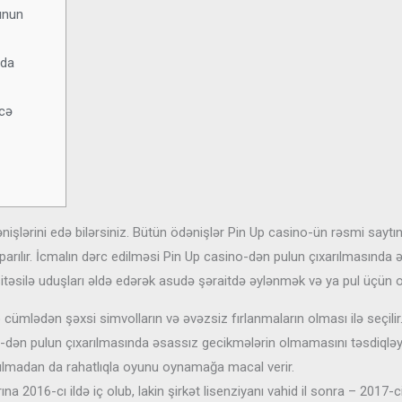
unun
nda
cə
nişlərini edə bilərsiniz. Bütün ödənişlər Pin Up casino-ün rəsmi say
rılır. İcmalın dərc edilməsi Pin Up casino-dən pulun çıxarılmasında
itəsilə uduşları əldə edərək asudə şəraitdə əylənmək və ya pul üçün o
 cümlədən şəxsi simvolların və əvəzsiz fırlanmaların olması ilə seçilir
-dən pulun çıxarılmasında əsassız gecikmələrin olmamasını təsdiqləyi
ulmadan da rahatlıqla oyunu oynamağa macal verir.
2016-cı ildə iç olub, lakin şirkət lisenziyanı vahid il sonra – 2017-ci 