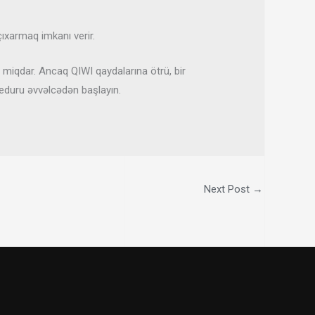
ıxarmaq imkanı verir.
ə miqdar. Ancaq QIWI qaydalarına ötrü, bir
seduru əvvəlcədən başlayın.
Next Post
→