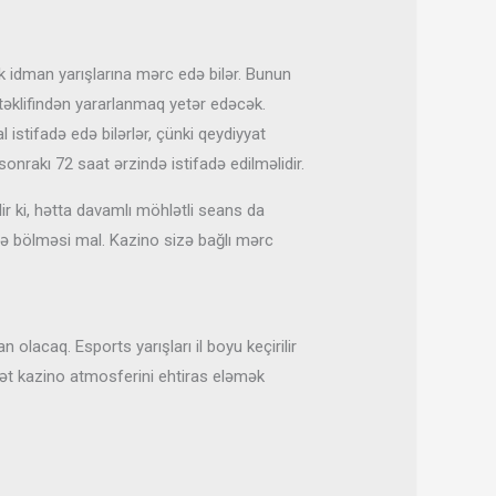
 idman yarışlarına mərc edə bilər. Bunun
 təklifindən yararlanmaq yetər edəcək.
 istifadə edə bilərlər, çünki qeydiyyat
nrakı 72 saat ərzində istifadə edilməlidir.
ir ki, hətta davamlı möhlətli seans da
ncə bölməsi mal. Kazino sizə bağlı mərc
lacaq. Esports yarışları il boyu keçirilir
yət kazino atmosferini ehtiras eləmək