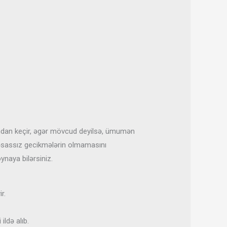
tından keçir, əgər mövcud deyilsə, ümumən
 əsassız gecikmələrin olmamasını
ynaya bilərsiniz.
.
r.
ildə alıb.