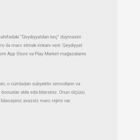
əhifədəki “Qeydiyyatdan keç” düyməsini
ro ilə mərc etmək imkanı verir. Qeydiyyat
smi App Store və Play Market mağazalarını
inin, o cümlədən subyektiv simvolların və
ə bonuslar əldə edə bilərsiniz. Onun ölçüsü
iləcəyiniz əvəzsiz mərc rejimi var.