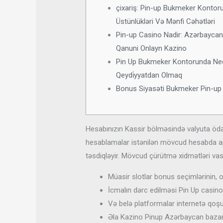
çixariş: Pin-up Bukmeker Kontor
Üstünlükləri Və Mənfi Cəhətləri
Pin-up Casino Nadir: Azərbayca
Qanuni Onlayn Kazino
Pin Up Bukmeker Kontorunda Ne
Qeydi̇yyatdan Olmaq
Bonus Siyasəti Bukmeker Pin-up
Hesabınızın Kassir bölməsində valyuta ödə
hesablamalar istənilən mövcud hesabda apa
təsdiqləyir. Mövcud çürütmə xidmətləri vas
Müasir slotlar bonus seçimlərinin, o
İcmalın dərc edilməsi Pin Up casino
Və belə platformalar internetə qoş
Əla Kazino Pinup Azərbaycan bazarına 