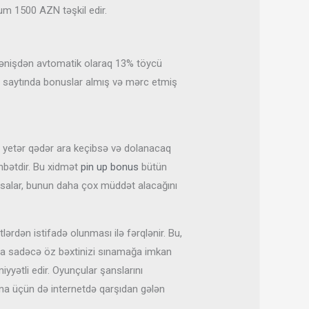
m 1500 AZN təşkil edir.
dənişdən avtomatik olaraq 13% töycü
nu saytında bonuslar almış və mərc etmiş
a yetər qədər ara keçibsə və dolanacaq
hbətdir. Bu xidmət
pin up bonus
bütün
xlasalar, bunun daha çox müddət alacağını
ərdən istifadə olunması ilə fərqlənir. Bu,
ə ya sadəcə öz bəxtinizi sınamağa imkan
yyətli edir. Oyunçular şanslarını
 ona üçün də internetdə qarşıdan gələn