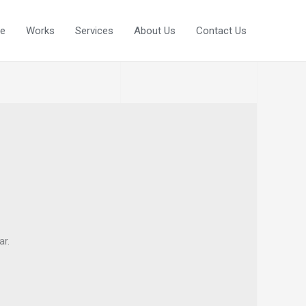
e
Works
Services
About Us
Contact Us
ar.