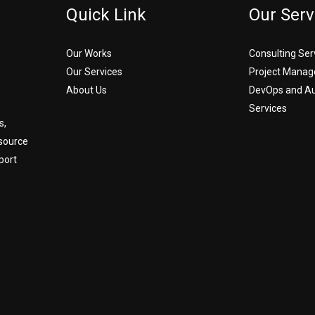
Quick Link
Our Serv
Our Works
Consulting Ser
Our Services
Project Manag
About Us
DevOps and A
Services
s,
source
port