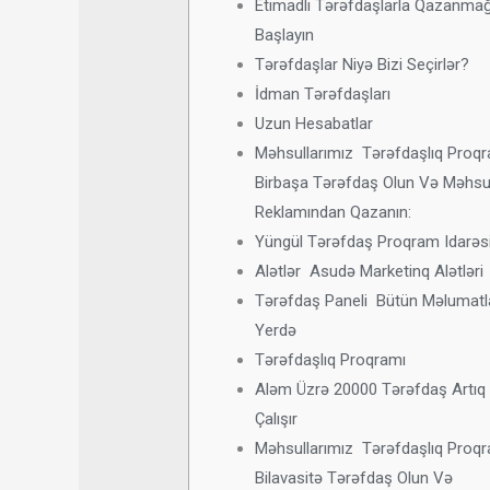
Etimadli Tərəfdaşlarla Qazanma
Başlayın
Tərəfdaşlar Niyə Bizi Seçirlər?
İdman Tərəfdaşları
Uzun Hesabatlar
Məhsullarımız Tərəfdaşlıq Proq
Birbaşa Tərəfdaş Olun Və Məhsul
Reklamından Qazanın:
Yüngül Tərəfdaş Proqram Idarəs
Alətlər Asudə Marketinq Alətləri
Tərəfdaş Paneli Bütün Məlumatl
Yerdə
Tərəfdaşlıq Proqramı
Aləm Üzrə 20000 Tərəfdaş Artıq 
Çalışır
Məhsullarımız Tərəfdaşlıq Proq
Bilavasitə Tərəfdaş Olun Və