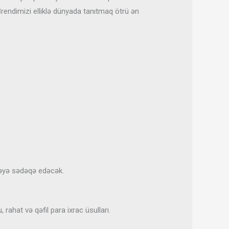
rendimizi elliklə dünyada tanıtmaq ötrü ən
məyə sədəqə edəcək.
hat və qəfil para ixrac üsulları.