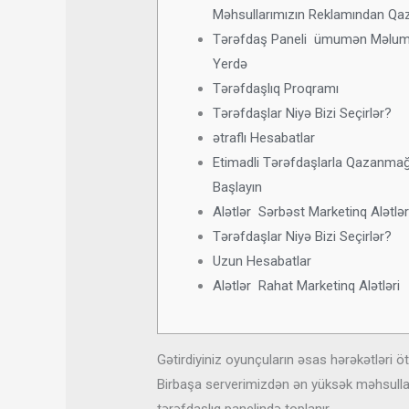
Məhsullarımızın Reklamından Qaz
Tərəfdaş Paneli ümumən Məluma
Yerdə
Tərəfdaşlıq Proqramı
Tərəfdaşlar Niyə Bizi Seçirlər?
ətraflı Hesabatlar
Etimadli Tərəfdaşlarla Qazanma
Başlayın
Alətlər Sərbəst Marketinq Alətlər
Tərəfdaşlar Niyə Bizi Seçirlər?
Uzun Hesabatlar
Alətlər Rahat Marketinq Alətləri
Gətirdiyiniz oyunçuların əsas hərəkətləri ö
Birbaşa serverimizdən ən yüksək məhsullar