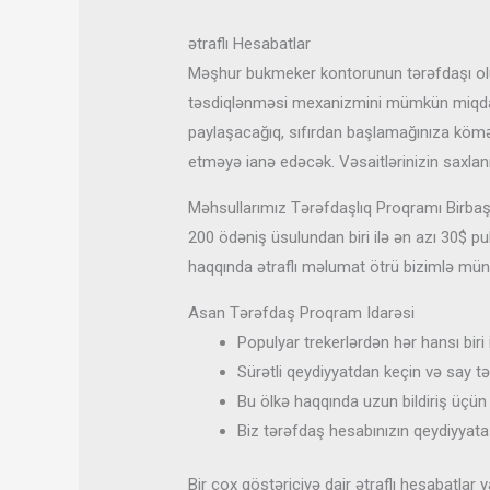
ətraflı Hesabatlar
Məşhur bukmeker kontorunun tərəfdaşı olun 
təsdiqlənməsi mexanizmini mümkün miqdar sa
paylaşacağıq, sıfırdan başlamağınıza kömə
etməyə ianə edəcək. Vəsaitlərinizin saxl
Məhsullarımız Tərəfdaşlıq Proqramı Birba
200 ödəniş üsulundan biri ilə ən azı 30$ pul 
haqqında ətraflı məlumat ötrü bizimlə mün
Asan Tərəfdaş Proqram Idarəsi
Populyar trekerlərdən hər hansı biri 
Sürətli qeydiyyatdan keçin və say tə
Bu ölkə haqqında uzun bildiriş üçün
Biz tərəfdaş hesabınızın qeydiyyat
Bir çox göstəriciyə dair ətraflı hesabatla