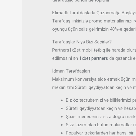
tərəfdaşlıq panelində toplanır
Etimadli Tərəfdaşlarla Qazanmağa Başlay
Tərəfdaş linkinizlə promo materiallarınızı 
oyunçu üçün xalis gəlirimizin 40%-ə qədəri
Tərəfdaşlar Niyə Bizi Seçirlər?
Partners1xBet mobil tətbiq ilə harada olurs
edilməsini ən
1xbet partners
da qazanclı e
İdman Tərəfdaşları
Maksimum konversiya əldə etmək üçün marke
mexanizmi Sürətli qeydiyyatdan keçin və mi
Biz öz təcrübəmizi və biliklərimizi
Sürətli qeydiyyatdan keçin və hesab
Şəxsi meneceriniz sizə doğru mark
Sizə lazım olan bütün məlumatlar ra
Populyar trekerlərdən hər hansı biri 