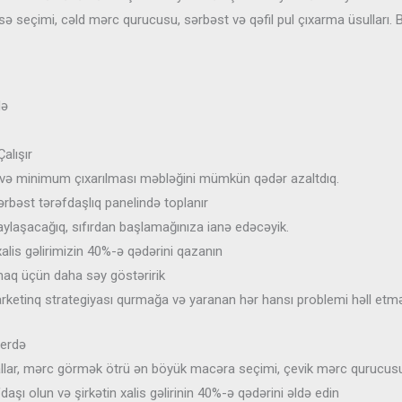
 seçimi, cəld mərc qurucusu, sərbəst və qəfil pul çıxarma üsulları. B
də
alışır
 və minimum çıxarılması məbləğini mümkün qədər azaltdıq.
ərbəst tərəfdaşlıq panelində toplanır
paylaşacağıq, sıfırdan başlamağınıza ianə edəcəyik.
alis gəlirimizin 40%-ə qədərini qazanın
aq üçün daha səy göstəririk
rketinq strategiyası qurmağa və yaranan hər hansı problemi həll et
Yerdə
ar, mərc görmək ötrü ən böyük macəra seçimi, çevik mərc qurucusu, ra
ı olun və şirkətin xalis gəlirinin 40%-ə qədərini əldə edin