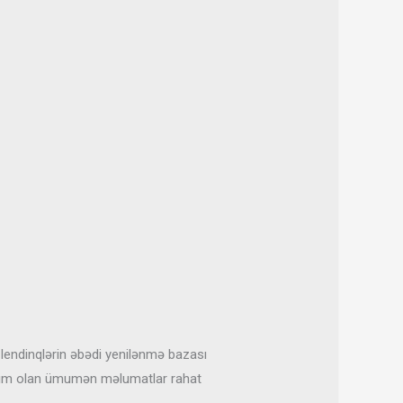
 lendinqlərin əbədi yenilənmə bazası
 lazım olan ümumən məlumatlar rahat