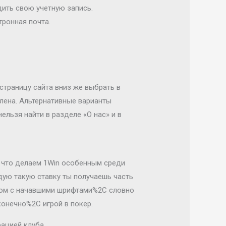
ить свою учетную запись.
ронная почта.
 страницу сайта вниз же выбрать в
лена. Альтернативные варианты
льзя найти в разделе «О нас» и в
C что делаем 1Win особенным среди
ую такую ставку ты получаешь часть
рном с начавшими шрифтами%2C словно
онечно%2C игрой в покер.
ацией клуба.