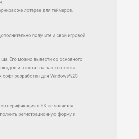
и.
рнирах же лотерее для геймеров.
ополнительно получите и свой игровой
ша. Его можно вывести со основного
кодов и ответят на часто ответы
я софт разработан для Windows%2C
ов верификация в БК не является
аполнить регистрационную форму и