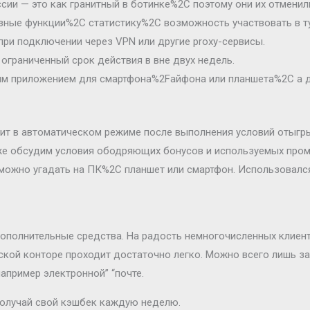
сии — это как гранитный в ботинке%2C поэтому они их отменил
зные функции%2C статистику%2C возможность участвовать в ту
ри подключении через VPN или другие proxy-сервисы.
ограниченный срок действия в вне двух недель.
ым приложением для смартфона%2Fайфона или планшета%2C а д
т в автоматическом режиме после выполнения условий отыгры
же обсудим условия ободряющих бонусов и используемых промо
можно угадать на ПК%2C планшет или смартфон. Использовалс
дополнительные средства. На радость немногочисленных клиент
рской конторе проходит достаточно легко. Можно всего лишь з
апример электронной” “почте.
получай свой кэшбек каждую неделю.