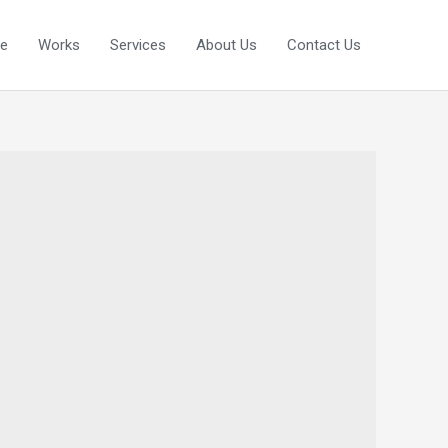
e
Works
Services
About Us
Contact Us