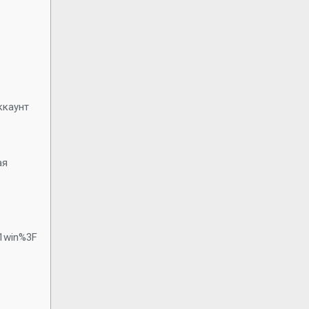
ккаунт
ая
 1win%3F