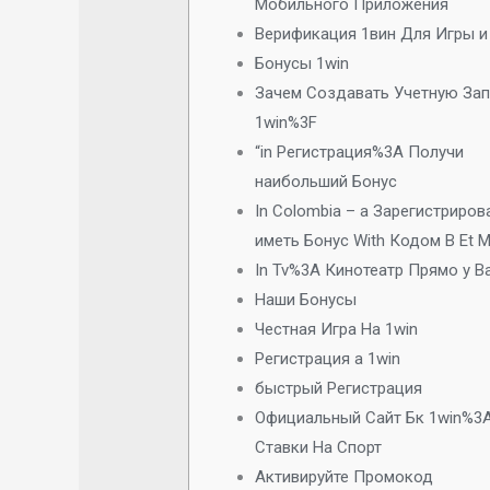
Мобильного Приложения
Верификация 1вин Для Игры и
Бонусы 1win
Зачем Создавать Учетную Зап
1win%3F
“in Регистрация%3A Получи
наибольший Бонус
In Colombia – а Зарегистриров
иметь Бонус With Кодом B Et 
In Tv%3A Кинотеатр Прямо у 
Наши Бонусы
Честная Игра На 1win
Регистрация а 1win
быстрый Регистрация
Официальный Сайт Бк 1win%3
Ставки На Спорт
Активируйте Промокод