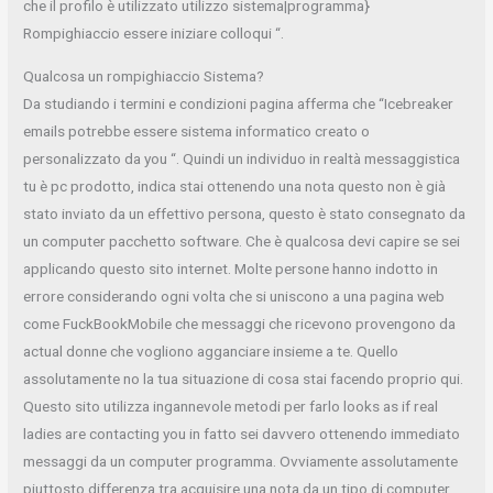
che il profilo è utilizzato utilizzo sistema|programma}
Rompighiaccio essere iniziare colloqui “.
Qualcosa un rompighiaccio Sistema?
Da studiando i termini e condizioni pagina afferma che “Icebreaker
emails potrebbe essere sistema informatico creato o
personalizzato da you “. Quindi un individuo in realtà messaggistica
tu è pc prodotto, indica stai ottenendo una nota questo non è già
stato inviato da un effettivo persona, questo è stato consegnato da
un computer pacchetto software. Che è qualcosa devi capire se sei
applicando questo sito internet. Molte persone hanno indotto in
errore considerando ogni volta che si uniscono a una pagina web
come FuckBookMobile che messaggi che ricevono provengono da
actual donne che vogliono agganciare insieme a te. Quello
assolutamente no la tua situazione di cosa stai facendo proprio qui.
Questo sito utilizza ingannevole metodi per farlo looks as if real
ladies are contacting you in fatto sei davvero ottenendo immediato
messaggi da un computer programma. Ovviamente assolutamente
piuttosto differenza tra acquisire una nota da un tipo di computer