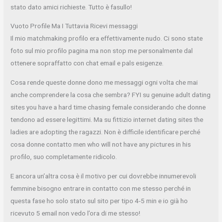
stato dato amici richieste. Tutto è fasullo!
Vuoto Profile Ma ​​I Tuttavia Ricevi messaggi
Il mio matchmaking profilo era effettivamente nudo. Ci sono state
foto sul mio profilo pagina ma non stop me personalmente dal
ottenere sopraffatto con chat email e pals esigenze.
Cosa rende queste donne dono me messaggi ogni volta che mai
anche comprendere la cosa che sembra? FYI su genuine adult dating
sites you have a hard time chasing female considerando che donne
tendono ad essere legittimi. Ma su fittizio internet dating sites the
ladies are adopting the ragazzi. Non è difficile identificare perché
cosa donne contatto men who will not have any pictures in his
profilo, suo completamente ridicolo.
E ancora un’altra cosa è il motivo per cui dovrebbe innumerevoli
femmine bisogno entrare in contatto con me stesso perché in
questa fase ho solo stato sul sito per tipo 4-5 min e io già ho
ricevuto 5 email non vedo l’ora di me stesso!