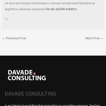
se dovresti essere interessato a cercare actual local femmine su
legittimo relazione soluzione
fai clic sul link indietro
.
ï ¿
←
Previous Post
Next Post
→
DAVADE CONSULTING
is an Ontario based firm that specialize in consulting services, DevOps