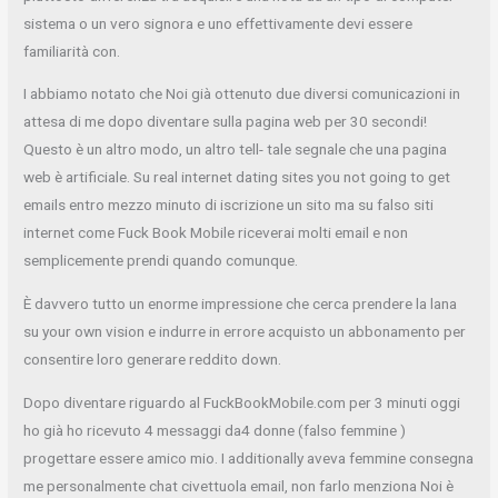
sistema o un vero signora e uno effettivamente devi essere
familiarità con.
I abbiamo notato che Noi già ottenuto due diversi comunicazioni in
attesa di me dopo diventare sulla pagina web per 30 secondi!
Questo è un altro modo, un altro tell- tale segnale che una pagina
web è artificiale. Su real internet dating sites you not going to get
emails entro mezzo minuto di iscrizione un sito ma su falso siti
internet come Fuck Book Mobile riceverai molti email e non
semplicemente prendi quando comunque.
È davvero tutto un enorme impressione che cerca prendere la lana
su your own vision e indurre in errore acquisto un abbonamento per
consentire loro generare reddito down.
Dopo diventare riguardo al FuckBookMobile.com per 3 minuti oggi
ho già ho ricevuto 4 messaggi da4 donne (falso femmine )
progettare essere amico mio. I additionally aveva femmine consegna
me personalmente chat civettuola email, non farlo menziona Noi è