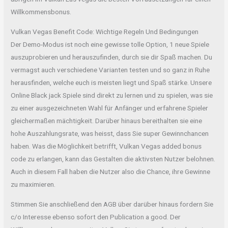
Willkommensbonus.
Vulkan Vegas Benefit Code: Wichtige Regeln Und Bedingungen
Der Demo-Modus ist noch eine gewisse tolle Option, 1 neue Spiele
auszuprobieren und herauszufinden, durch sie dir Spaß machen. Du
vermagst auch verschiedene Varianten testen und so ganz in Ruhe
herausfinden, welche euch is meisten liegt und Spaß stärke. Unsere
Online Black jack Spiele sind direkt zu lernen und zu spielen, was sie
zu einer ausgezeichneten Wahl für Anfänger und erfahrene Spieler
gleichermaßen mächtigkeit. Darüber hinaus bereithalten sie eine
hohe Auszahlungsrate, was heisst, dass Sie super Gewinnchancen
haben. Was die Möglichkeit betrifft, Vulkan Vegas added bonus
code zu erlangen, kann das Gestalten die aktivsten Nutzer belohnen.
Auch in diesem Fall haben die Nutzer also die Chance, ihre Gewinne
zu maximieren.
Stimmen Sie anschließend den AGB über darüber hinaus fordern Sie
c/o Interesse ebenso sofort den Publication a good. Der