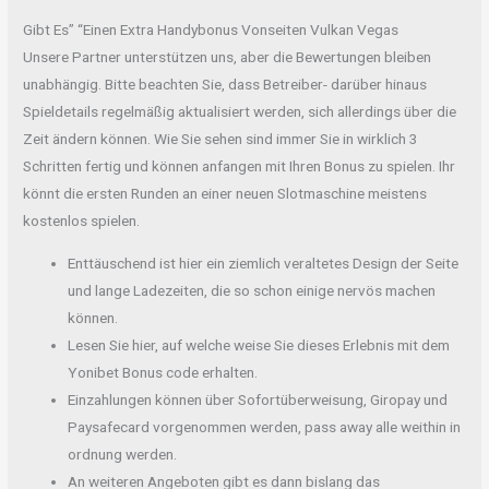
Gibt Es” “Einen Extra Handybonus Vonseiten Vulkan Vegas
Unsere Partner unterstützen uns, aber die Bewertungen bleiben
unabhängig. Bitte beachten Sie, dass Betreiber- darüber hinaus
Spieldetails regelmäßig aktualisiert werden, sich allerdings über die
Zeit ändern können. Wie Sie sehen sind immer Sie in wirklich 3
Schritten fertig und können anfangen mit Ihren Bonus zu spielen. Ihr
könnt die ersten Runden an einer neuen Slotmaschine meistens
kostenlos spielen.
Enttäuschend ist hier ein ziemlich veraltetes Design der Seite
und lange Ladezeiten, die so schon einige nervös machen
können.
Lesen Sie hier, auf welche weise Sie dieses Erlebnis mit dem
Yonibet Bonus code erhalten.
Einzahlungen können über Sofortüberweisung, Giropay und
Paysafecard vorgenommen werden, pass away alle weithin in
ordnung werden.
An weiteren Angeboten gibt es dann bislang das