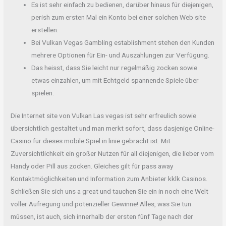
Es ist sehr einfach zu bedienen, darüber hinaus für diejenigen,
perish zum ersten Mal ein Konto bei einer solchen Web site
erstellen.
Bei Vulkan Vegas Gambling establishment stehen den Kunden
mehrere Optionen für Ein- und Auszahlungen zur Verfügung.
Das heisst, dass Sie leicht nur regelmäßig zocken sowie
etwas einzahlen, um mit Echtgeld spannende Spiele über
spielen.
Die Internet site von Vulkan Las vegas ist sehr erfreulich sowie
übersichtlich gestaltet und man merkt sofort, dass dasjenige Online-
Casino für dieses mobile Spiel in linie gebracht ist. Mit
Zuversichtlichkeit ein großer Nutzen für all diejenigen, die lieber vom
Handy oder Pill aus zocken. Gleiches gilt für pass away
Kontaktmöglichkeiten und Information zum Anbieter kklk Casinos.
Schließen Sie sich uns a great und tauchen Sie ein in noch eine Welt
voller Aufregung und potenzieller Gewinne! Alles, was Sie tun
müssen, ist auch, sich innerhalb der ersten fünf Tage nach der