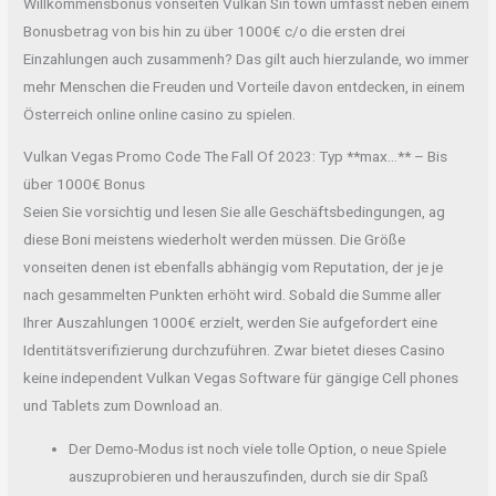
Willkommensbonus vonseiten Vulkan Sin town umfasst neben einem
Bonusbetrag von bis hin zu über 1000€ c/o die ersten drei
Einzahlungen auch zusammenh? Das gilt auch hierzulande, wo immer
mehr Menschen die Freuden und Vorteile davon entdecken, in einem
Österreich online online casino zu spielen.
Vulkan Vegas Promo Code The Fall Of 2023: Typ **max…** – Bis
über 1000€ Bonus
Seien Sie vorsichtig und lesen Sie alle Geschäftsbedingungen, ag
diese Boni meistens wiederholt werden müssen. Die Größe
vonseiten denen ist ebenfalls abhängig vom Reputation, der je je
nach gesammelten Punkten erhöht wird. Sobald die Summe aller
Ihrer Auszahlungen 1000€ erzielt, werden Sie aufgefordert eine
Identitätsverifizierung durchzuführen. Zwar bietet dieses Casino
keine independent Vulkan Vegas Software für gängige Cell phones
und Tablets zum Download an.
Der Demo-Modus ist noch viele tolle Option, o neue Spiele
auszuprobieren und herauszufinden, durch sie dir Spaß