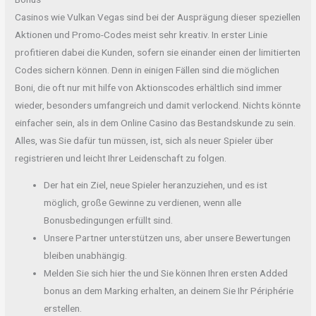
Casinos wie Vulkan Vegas sind bei der Ausprägung dieser speziellen
Aktionen und Promo-Codes meist sehr kreativ. In erster Linie
profitieren dabei die Kunden, sofern sie einander einen der limitierten
Codes sichern können. Denn in einigen Fällen sind die möglichen
Boni, die oft nur mit hilfe von Aktionscodes erhältlich sind immer
wieder, besonders umfangreich und damit verlockend. Nichts könnte
einfacher sein, als in dem Online Casino das Bestandskunde zu sein.
Alles, was Sie dafür tun müssen, ist, sich als neuer Spieler über
registrieren und leicht Ihrer Leidenschaft zu folgen.
Der hat ein Ziel, neue Spieler heranzuziehen, und es ist
möglich, große Gewinne zu verdienen, wenn alle
Bonusbedingungen erfüllt sind.
Unsere Partner unterstützen uns, aber unsere Bewertungen
bleiben unabhängig.
Melden Sie sich hier the und Sie können Ihren ersten Added
bonus an dem Marking erhalten, an deinem Sie Ihr Périphérie
erstellen.