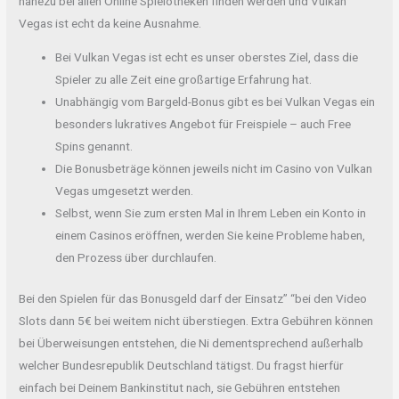
nahezu bei allen Online Spielotheken finden werden und Vulkan
Vegas ist echt da keine Ausnahme.
Bei Vulkan Vegas ist echt es unser oberstes Ziel, dass die
Spieler zu alle Zeit eine großartige Erfahrung hat.
Unabhängig vom Bargeld-Bonus gibt es bei Vulkan Vegas ein
besonders lukratives Angebot für Freispiele – auch Free
Spins genannt.
Die Bonusbeträge können jeweils nicht im Casino von Vulkan
Vegas umgesetzt werden.
Selbst, wenn Sie zum ersten Mal in Ihrem Leben ein Konto in
einem Casinos eröffnen, werden Sie keine Probleme haben,
den Prozess über durchlaufen.
Bei den Spielen für das Bonusgeld darf der Einsatz” “bei den Video
Slots dann 5€ bei weitem nicht überstiegen. Extra Gebühren können
bei Überweisungen entstehen, die Ni dementsprechend außerhalb
welcher Bundesrepublik Deutschland tätigst. Du fragst hierfür
einfach bei Deinem Bankinstitut nach, sie Gebühren entstehen