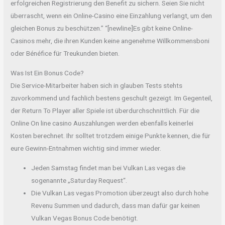
erfolgreichen Registrierung den Benefit zu sichern. Seien Sie nicht
überrascht, wenn ein Online-Casino eine Einzahlung verlangt, um den
gleichen Bonus zu beschützen.” “[newline]Es gibt keine Online-
Casinos mehr, die ihren Kunden keine angenehme Willkommensboni
oder Bénéfice für Treukunden bieten.
Was Ist Ein Bonus Code?
Die Service-Mitarbeiter haben sich in glauben Tests stehts
zuvorkommend und fachlich bestens geschult gezeigt. Im Gegenteil,
der Return To Player aller Spiele ist überdurchschnittlich. Für die
Online On line casino Auszahlungen werden ebenfalls keinerlei
Kosten berechnet. Ihr solltet trotzdem einige Punkte kennen, die für
eure Gewinn-Entnahmen wichtig sind immer wieder.
Jeden Samstag findet man bei Vulkan Las vegas die
sogenannte „Saturday Request“.
Die Vulkan Las vegas Promotion überzeugt also durch hohe
Revenu Summen und dadurch, dass man dafür gar keinen
Vulkan Vegas Bonus Code benötigt.