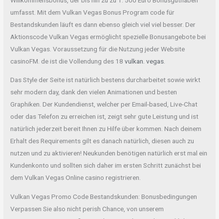
umfasst. Mit dem Vulkan Vegas Bonus Program code für
Bestandskunden läuft es dann ebenso gleich viel viel besser. Der
Aktionscode Vulkan Vegas ermöglicht spezielle Bonusangebote bei
Vulkan Vegas. Voraussetzung für die Nutzung jeder Website
casinoFM. de ist die Vollendung des 18
vulkan. vegas
.
Das Style der Seite ist natürlich bestens durcharbeitet sowie wirkt
sehr modern day, dank den vielen Animationen und besten
Graphiken. Der Kundendienst, welcher per Email-based, Live-Chat
oder das Telefon zu erreichen ist, zeigt sehr gute Leistung und ist
natürlich jederzeit bereit Ihnen zu Hilfe über kommen. Nach deinem
Erhalt des Requirements gilt es danach natürlich, diesen auch zu
nutzen und zu aktivieren! Neukunden benötigen natürlich erst mal ein
Kundenkonto und sollten sich daher im ersten Schritt zunächst bei
dem Vulkan Vegas Online casino registrieren.
Vulkan Vegas Promo Code Bestandskunden: Bonusbedingungen
Verpassen Sie also nicht perish Chance, von unserem