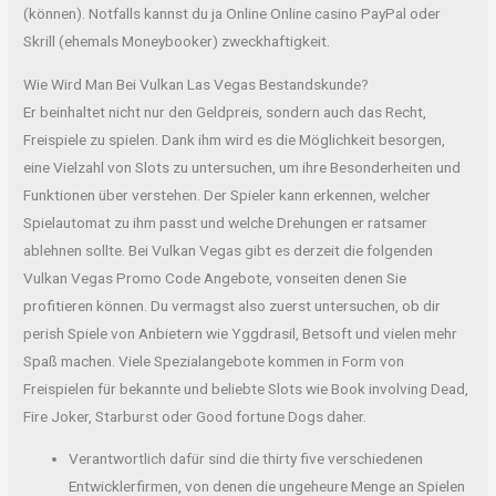
(können). Notfalls kannst du ja Online Online casino PayPal oder
Skrill (ehemals Moneybooker) zweckhaftigkeit.
Wie Wird Man Bei Vulkan Las Vegas Bestandskunde?
Er beinhaltet nicht nur den Geldpreis, sondern auch das Recht,
Freispiele zu spielen. Dank ihm wird es die Möglichkeit besorgen,
eine Vielzahl von Slots zu untersuchen, um ihre Besonderheiten und
Funktionen über verstehen. Der Spieler kann erkennen, welcher
Spielautomat zu ihm passt und welche Drehungen er ratsamer
ablehnen sollte. Bei Vulkan Vegas gibt es derzeit die folgenden
Vulkan Vegas Promo Code Angebote, vonseiten denen Sie
profitieren können. Du vermagst also zuerst untersuchen, ob dir
perish Spiele von Anbietern wie Yggdrasil, Betsoft und vielen mehr
Spaß machen. Viele Spezialangebote kommen in Form von
Freispielen für bekannte und beliebte Slots wie Book involving Dead,
Fire Joker, Starburst oder Good fortune Dogs daher.
Verantwortlich dafür sind die thirty five verschiedenen
Entwicklerfirmen, von denen die ungeheure Menge an Spielen