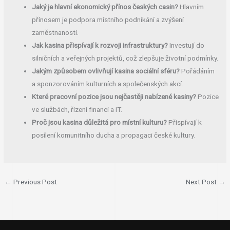
Jaký je hlavní ekonomický přínos českých casin?
Hlavním
přínosem je podpora místního podnikání a zvýšení
zaměstnanosti.
Jak kasina přispívají k rozvoji infrastruktury?
Investují do
silničních a veřejných projektů, což zlepšuje životní podmínky.
Jakým způsobem ovlivňují kasina sociální sféru?
Pořádáním
a sponzorováním kulturních a společenských akcí.
Které pracovní pozice jsou nejčastěji nabízené kasiny?
Pozice
ve službách, řízení financí a IT.
Proč jsou kasina důležitá pro místní kulturu?
Přispívají k
posílení komunitního ducha a propagaci české kultury.
←
Previous Post
Next Post
→