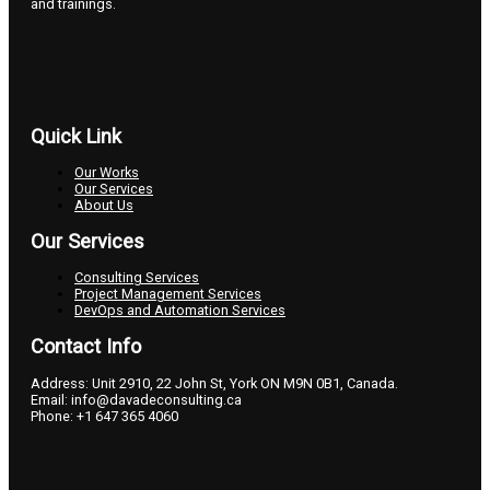
and trainings.
Quick Link
Our Works
Our Services
About Us
Our Services
Consulting Services
Project Management Services
DevOps and Automation Services
Contact Info
Address: Unit 2910, 22 John St, York ON M9N 0B1, Canada.
Email: info@davadeconsulting.ca
Phone: +1 647 365 4060