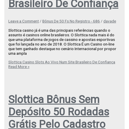
Brasileiro De Confiança
Leave a Comment
/
Bônus De 50 Fs No Registro - 686
/
davade
Slottica casino já é uma das principais referências quando o
assunto é casinos online brasileiros. O Slottica nada mais é do
que uma plataforma de jogos de cassino e apostas esportivas
que foi lançada no ano de 2018. O Slottica É um Casino on-line
que tem ganhado destaque no cenário Internacional por propor
uma ampla
Slottica Casino Slots Ao Vivo Num Site Brasileiro De Confiança
Read More »
Slottica Bônus Sem
Depósito 50 Rodadas
Grátis Pelo Cadastro