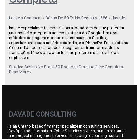
Leave a Comment
/
Bônus De 50 Fs No Registro - 686
/
davade
Isso é especialmente especial para jogadores de que preferem
uma solução integrada ao ecossistema do Google. Um dos
métodos de pagamento que se destacam no Slottica,
especialmente para usuários da Índia, é o PhonePe. Esse sistema
é entendido por sua rapidez e segurança, transformando as
transações fáceis para aqueles que preferem usar carteiras
digitais em
Slottica Casino No Brasil ️50 Rodadas Grátis️ Análise Completa
Read More »
DAVADE CONSULTING
is an Ontario based firm that specialize in consulting services,
DevOps and automation, Cyber Security services, human resource
and project management services including resourcing, support