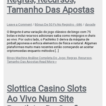
Tamanho Das Apostas
Leave a Comment
/
Bônus De 50 Fs No Registro - 686
/
davade
O Bingote é uma variação do jogo clássico de bingo com 75
bolas e inclui recursos adicionais saiba como minijogos e chats
ao vivo. Por outro lado, o Pachinko 3 deriva da máquina de
pinball japonesa e enfoca elementos de física e natural. Algumas
plataformas muito mais recentes estão começando an aceitar
criptomoedas enquanto métodos […]
Bingo Machine Análise Completa Do Jogo: Regras, Recursos,
Tamanho Das Apostas
Read More »
Slottica Casino Slots
Ao Vivo Num Site