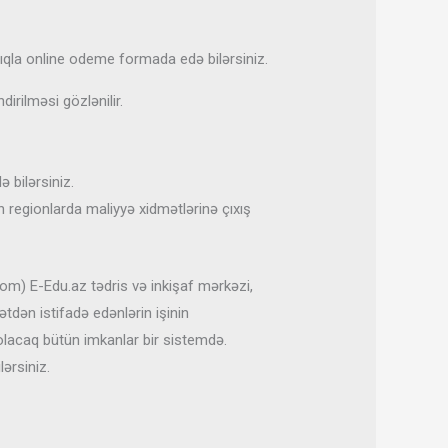
nlıqla online odeme formada edə bilərsiniz.
irilməsi gözlənilir.
ə bilərsiniz.
 regionlarda maliyyə xidmətlərinə çıxış
om) E-Edu.az tədris və inkişaf mərkəzi,
dən istifadə edənlərin işinin
 olacaq bütün imkanlar bir sistemdə.
lərsiniz.
i