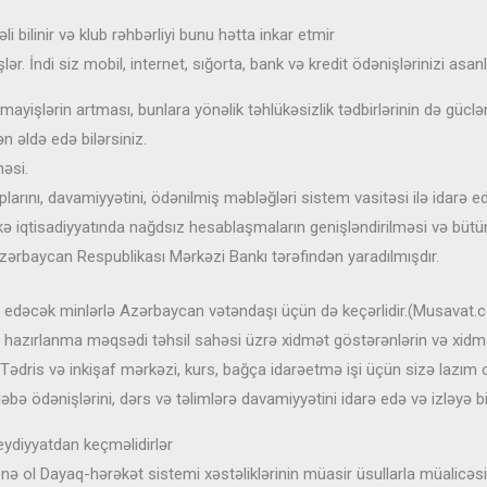
bilinir və klub rəhbərliyi bunu hətta inkar etmir
. İndi siz mobil, internet, sığorta, bank və kredit ödənişlərinizi asa
yişlərin artması, bunlara yönəlik təhlükəsizlik tədbirlərinin də güclənd
n əldə edə bilərsiniz.
məsi.
plarını, davamiyyətini, ödənilmiş məbləğləri sistem vasitəsi ilə idarə ed
 iqtisadiyyatında nağdsız hesablaşmaların genişləndirilməsi və bütün
Azərbaycan Respublikası Mərkəzi Bankı tərəfindən yaradılmışdır.
r edəcək minlərlə Azərbaycan vətəndaşı üçün də keçərlidir.(Musavat.c
 hazırlanma məqsədi təhsil sahəsi üzrə xidmət göstərənlərin və xidmət
. Tədris və inkişaf mərkəzi, kurs, bağça idarəetmə işi üçün sizə lazım
ləbə ödənişlərini, dərs və təlimlərə davamiyyətini idarə edə və izləyə bi
ydiyyatdan keçməlidirlər
ə ol Dayaq-hərəkət sistemi xəstəliklərinin müasir üsullarla müalicəs