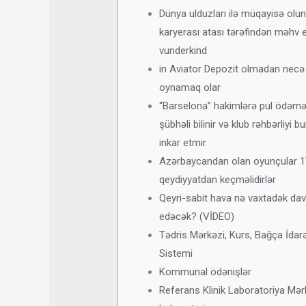
Dünya ulduzları ilə müqayisə olun
karyerası atası tərəfindən məhv e
vunderkind
in Aviator Depozit olmadan necə
oynamaq olar
“Barselona” hakimlərə pul ödəm
şübhəli bilinir və klub rəhbərliyi b
inkar etmir
Azərbaycandan olan oyunçular 
qeydiyyatdan keçməlidirlər
Qeyri-sabit hava nə vaxtadək d
edəcək? (VİDEO)
Tədris Mərkəzi, Kurs, Bağça İda
Sistemi
Kommunal ödənişlər
Referans Klinik Laboratoriya Mər