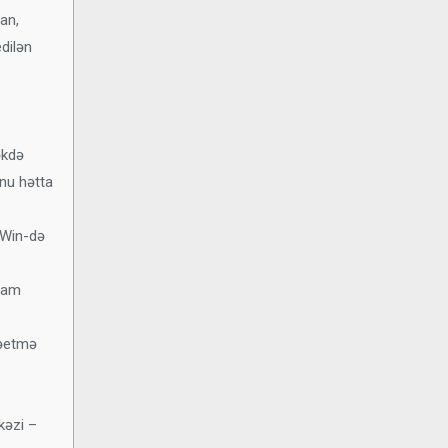
an,
dilən
əkdə
unu hətta
1Win-də
avam
rəetmə
kəzi –