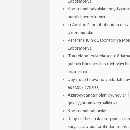
Laboratoriya
Kommunal ödənişləri qeydiyyatsı
sürətli həyata keçirin
in Aviator Depozit olmadan necə
oynamaq olar
Referans Klinik Laboratoriya Mər
Laboratoriya
“Barselona” hakimlərə pul ödəm
şübhəli bilinir və klub rəhbərliyi b
inkar etmir
Qeyri-sabit hava nə vaxtadək d
edəcək? (VİDEO)
Azərbaycandan olan oyunçular 
qeydiyyatdan keçməlidirlər
Kommunal ödənişlər
Dünya ulduzları ilə müqayisə olun
karyerası atası tərəfindən məhv e