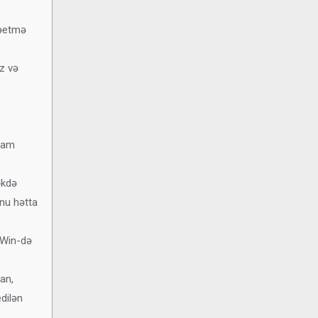
rəetmə
z və
avam
əkdə
unu hətta
1Win-də
an,
dilən