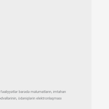
 fəaliyyətlər barədə məlumatların, imtahan
ədvəllərinin, ödənişlərin elektronlaşması