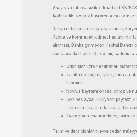
Asayiş və təhlükəsizlik xidmətləri PKK/KCK 
təsbit edib. Novruz bayramı öncəsi etiraz və
Dünya ulduzları ilə müqayisə olunan, karye
Rabitə və kommunal xidmət haqlarının inter
alınması. Banka gəlmədən Kapital Bankın 
vasitəsilə daxil olun. Öz ödəniş kodunuzu v
Ödənişlər üzrə hesabatları sistemdə
Tələbə ödənişləri, təlimçilərin əmək 
bilərsiniz.
Novruz bayramı öncəsi etiraz və nüma
Son beş ayda Türkiyənin paytaxtı An
aktlarının davam edəcəyinə dair əndi
Təlimçilərin məlumatlarını, təlim qru
Təlim və dərs planlarını əvvəlcədən müəyyən