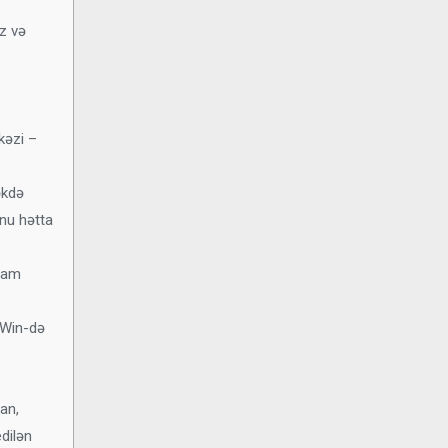
z və
kəzi –
əkdə
unu hətta
avam
1Win-də
an,
dilən