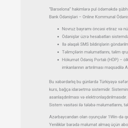
“Barselona” hakimlərə pul ödəməkdə şübhəli 
Bank Ödənişləri – Online Kommunal Ödənişlər
Novruz bayramı öncəsi etiraz və nüma
Ödənişlər üzrə hesabatları sistemdə
Ilə əlaqəli SMS bildirişlərin göndəril
Təlimçilərin məlumatlarını, təlim qru
Hökumət Ödəniş Portalı (HÖP) – ölkə
imkanlarının artırılması məqsədilə 
Bu xəbərdarlıq bu günlərdə Türkiyəyə səfə
kurs, bağça idarəetmə sistemidir. Sistemin
asanlaşdırılması və elektronlaşdırılmasıdır
Sistem vasitəsi ilə tələbə məlumatlarını, tə
Azərbaycandan olan oyunçular 1Win-də qe
Yeniliklər barədə məlumat almaq üçün abon