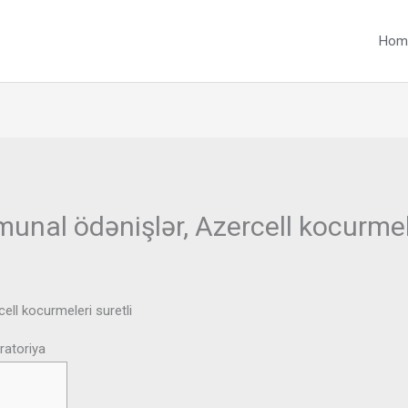
Hom
nal ödənişlər, Azercell kocurmele
ll kocurmeleri suretli
ratoriya