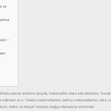
z və
rəetmə
kəzi –
avam
tifadə edərək sistemə qoşula, məlumatları idarə edə bilərsiniz. Sosial
arə edilməsi və s. Tələbə məlumatlarının, təlimçi məlumatlarının, dərs c
 kurs, tədris və inkişaf mərkəzi, bağça idarəetmə sistemidir.