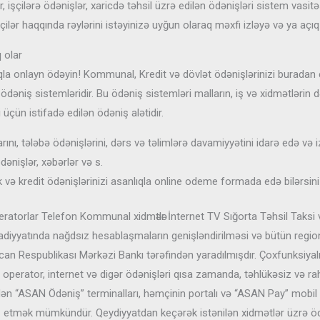
işçilərə ödənişlər, xaricdə təhsil üzrə edilən ödənişləri sistem vasitəsi
çilər haqqında rəylərini istəyinizə uyğun olaraq məxfi izləyə və ya açıq
 olar
la onlayn ödəyin! Kommunal, Kredit və dövlət ödənişlərinizi buradan ed
 ödəniş sistemləridir. Bu ödəniş sistemləri malların, iş və xidmətlərin
üçün istifadə edilən ödəniş alətidir.
ını, tələbə ödənişlərini, dərs və təlimlərə davamiyyətini idarə edə və iz
ödənişlər, xəbərlər və s.
nk və kredit ödənişlərinizi asanlıqla online odeme formada edə bilərsini
eratorlar Telefon Kommunal xidmәtlәr İnternet TV Sığorta Təhsil Taksi v
diyyatında nağdsız hesablaşmaların genişləndirilməsi və bütün region
can Respublikası Mərkəzi Bankı tərəfindən yaradılmışdır. Çoxfunksiya
 operator, internet və digər ödənişləri qısa zamanda, təhlükəsiz və ra
dən “ASAN Ödəniş” terminalları, həmçinin portalı və “ASAN Pay” mobil ə
 etmək mümkündür. Qeydiyyatdan keçərək istənilən xidmətlər üzrə öd