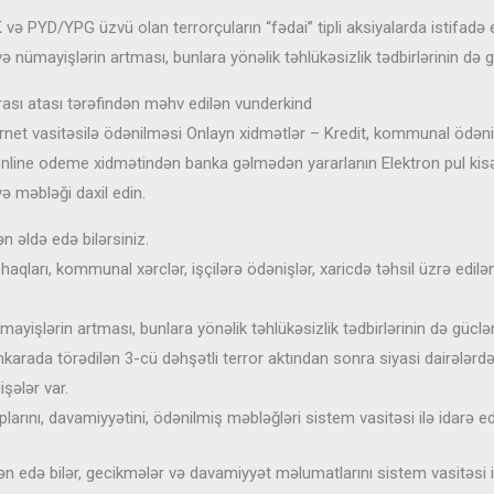
və PYD/YPG üzvü olan terrorçuların “fədai” tipli aksiyalarda istifadə
 nümayişlərin artması, bunlara yönəlik təhlükəsizlik tədbirlərinin də gü
rası atası tərəfindən məhv edilən vunderkind
net vasitəsilə ödənilməsi Onlayn xidmətlər – Kredit, kommunal ödənişl
online odeme xidmətindən banka gəlmədən yararlanın Elektron pul ki
ə məbləği daxil edin.
n əldə edə bilərsiniz.
haqları, kommunal xərclər, işçilərə ödənişlər, xaricdə təhsil üzrə edilə
yişlərin artması, bunlara yönəlik təhlükəsizlik tədbirlərinin də güclənd
karada törədilən 3-cü dəhşətli terror aktından sonra siyasi dairələrdə
şələr var.
plarını, davamiyyətini, ödənilmiş məbləğləri sistem vasitəsi ilə idarə ed
 edə bilər, gecikmələr və davamiyyət məlumatlarını sistem vasitəsi ilə