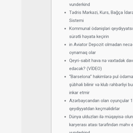
vunderkind
Tədris Mərkəzi, Kurs, Bağça İda
Sistemi
Kommunal ödənişləri qeydiyyatsı
sürətli həyata keçirin
in Aviator Depozit olmadan necə
oynamaq olar
Qeyri-sabit hava nə vaxtadək d
edəcək? (VİDEO)
“Barselona” hakimlərə pul ödəm
şübhəli bilinir və klub rəhbərliyi b
inkar etmir
Azərbaycandan olan oyunçular 
qeydiyyatdan keçməlidirlər
Dünya ulduzları ilə müqayisə olun
karyerası atası tərəfindən məhv e
vunderkind