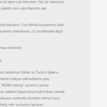
 ilə idarə edə bilərsiniz. Hər bir təlimçinin
 şəkildə dərc edə bilərsiniz
yer
.
ə bilərsiniz. Son illərdə həyatımıza daxil
 dəyərinin ödənilməsi, öz hesabından digər
ləyə bilərsiniz.
z.
ə Çatdırılma Otellər və Turizm Әylәncә
larda maliyyə xidmətlərinə çıxış
lı “ASAN ödəniş” sistemi cərimə,
hat şəkildə həyata keçirmək imkanı yaradır.
lavəsi vasitəsilə istənilən xidmət üzrə
əniş edin və bonus qazanın.