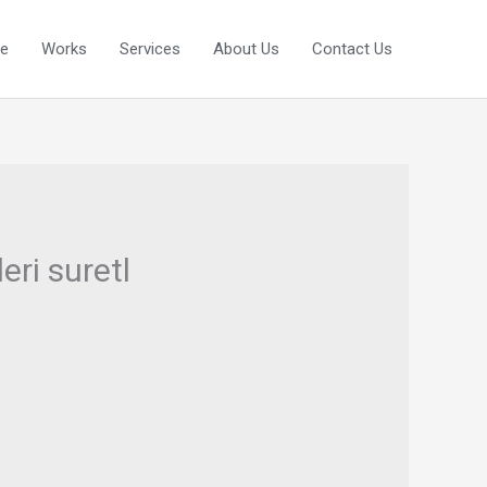
e
Works
Services
About Us
Contact Us
ri suretl