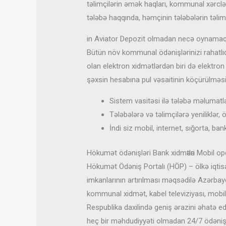
təlimçilərin əmək haqları, kommunal xərclər, 
tələbə haqqında, həmçinin tələbələrin təlim
in Aviator Depozit olmadan necə oynamaq
Bütün növ kommunal ödənişlərinizi rahatlıq
olan elektron xidmətlərdən biri də elektron
şəxsin hesabına pul vəsaitinin köçürülməsi 
Sistem vasitəsi ilə tələbə məlumatlar
Tələbələrə və təlimçilərə yeniliklər, 
İndi siz mobil, internet, sığorta, ba
Hökumət ödənişləri Bank xidmәtlәri Mobil op
Hökumət Ödəniş Portalı (HÖP) – ölkə iqtisa
imkanlarının artırılması məqsədilə Azərbay
kommunal xidmət, kabel televiziyası, mobil
Respublika daxilində geniş ərazini əhatə e
heç bir məhdudiyyəti olmadan 24/7 ödəniş