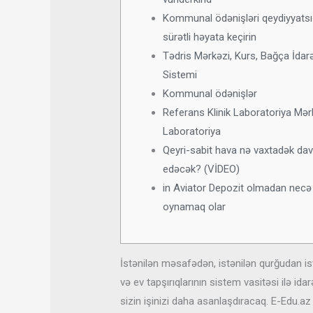
Kommunal ödənişləri qeydiyyatsı
sürətli həyata keçirin
Tədris Mərkəzi, Kurs, Bağça İda
Sistemi
Kommunal ödənişlər
Referans Klinik Laboratoriya Mər
Laboratoriya
Qeyri-sabit hava nə vaxtadək d
edəcək? (VİDEO)
in Aviator Depozit olmadan necə
oynamaq olar
İstənilən məsafədən, istənilən qurğudan is
və ev tapşırıqlarının sistem vasitəsi ilə id
sizin işinizi daha asanlaşdıracaq. E-Edu.az