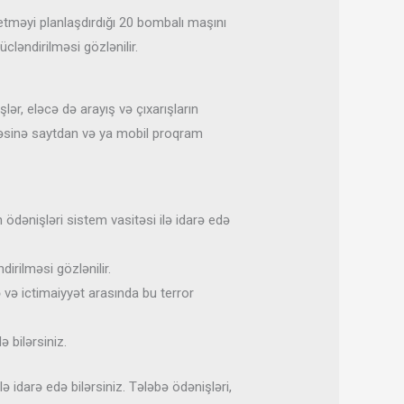
 etməyi planlaşdırdığı 20 bombalı maşını
cləndirilməsi gözlənilir.
ər, eləcə də arayış və çıxarışların
səsinə saytdan və ya mobil proqram
n ödənişləri sistem vasitəsi ilə idarə edə
irilməsi gözlənilir.
 və ictimaiyyət arasında bu terror
ə bilərsiniz.
 idarə edə bilərsiniz. Tələbə ödənişləri,