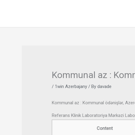
Skip
to
content
Kommunal az : Kommu
/
1win Azerbajany
/ By
davade
Kommunal az : Kommunal ödənişlər, Azerce
Referans Klinik Laboratoriya Mərkəzi Labo
Content