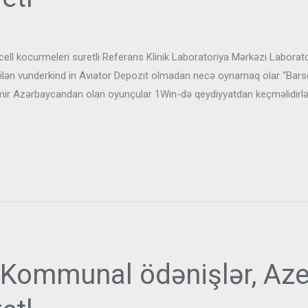
l kocurmeleri suretli Referans Klinik Laboratoriya Mərkəzi Laborato
edilən vunderkind in Aviator Depozit olmadan necə oynamaq olar “Bar
r etmir Azərbaycandan olan oyunçular 1Win-də qeydiyyatdan keçməlidirl
Kommunal ödənişlər, Aze