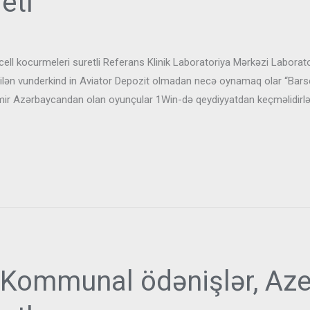
etl
l kocurmeleri suretli Referans Klinik Laboratoriya Mərkəzi Laborato
edilən vunderkind in Aviator Depozit olmadan necə oynamaq olar “Bar
r etmir Azərbaycandan olan oyunçular 1Win-də qeydiyyatdan keçməlidirl
Kommunal ödənişlər, Aze