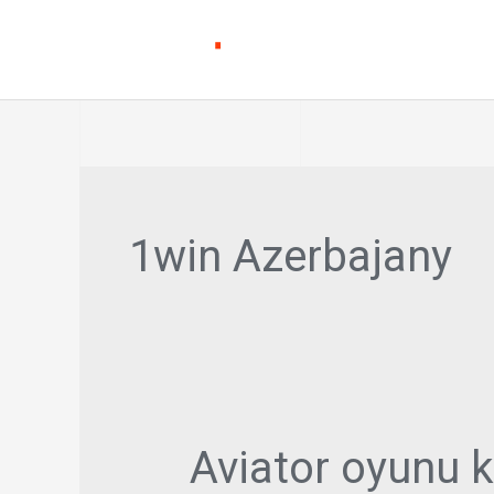
Skip
to
content
1win Azerbajany
Aviator oyunu ka