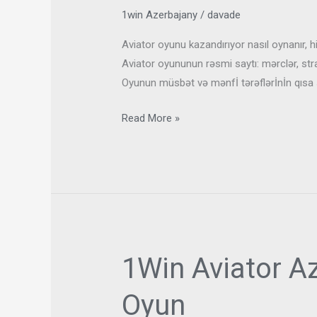
1win Azerbajany
/
davade
Aviator oyunu kazandırıyor nasıl oynanır, h
Aviator oyununun rəsmi saytı: mərclər, s
Oyunun müsbət və mənfİ tərəflərİnİn qısa 
Aviator
Read More »
oyunu
kazandırıyor
nasıl
oynanır,
hilesi,
taktikler
1Win Aviator A
Oyun