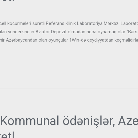
l kocurmeleri suretli Referans Klinik Laboratoriya Mərkəzi Laborato
edilən vunderkind in Aviator Depozit olmadan necə oynamaq olar “Bar
r etmir Azərbaycandan olan oyunçular 1Win-də qeydiyyatdan keçməlidirl
Kommunal ödənişlər, Aze
etl