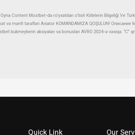
Oyna Content Mostbet-da ro’yxatdan o’tish Kitlelerin Bilgeliği Ve Tü
üsbət və mənfi tərəfləri Aviator KOMANDAMIZA QOŞULUN! Описание
 bukmeykerin aksiyaları va bonusları AVRO 2024-ə vəsiqə. “C” qru
Quick Link
Our Serv