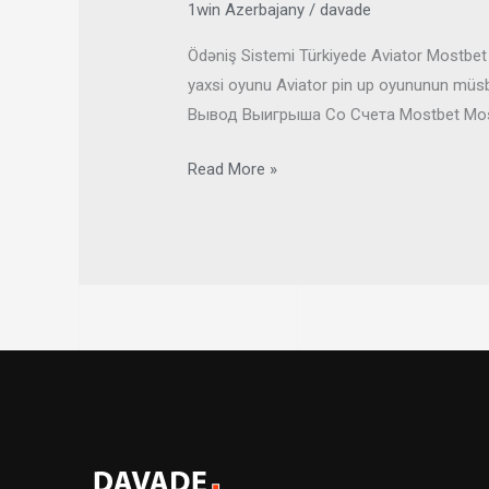
1win Azerbajany
/
davade
Ödəniş Sistemi Türkiyede Aviator Mostbet 
yaxsi oyunu Aviator pin up oyununun m
Вывод Выигрыша Со Счета Mostbet Mostbet
Ödəniş
Read More »
Sistem