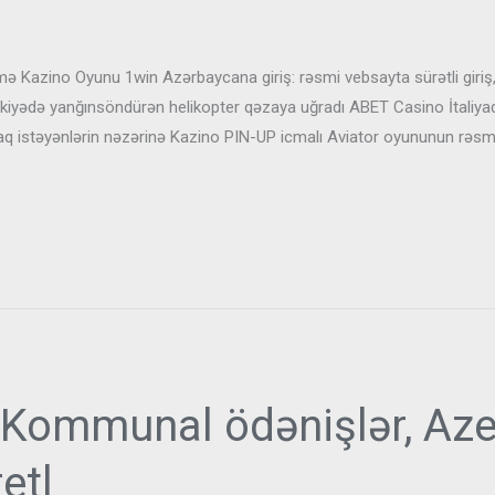
 Kazino Oyunu 1win Azərbaycana giriş: rəsmi vebsayta sürətli giriş
iyədə yanğınsöndürən helikopter qəzaya uğradı ABET Casino İtaliya
q istəyənlərin nəzərinə Kazino PIN-UP icmalı Aviator oyununun rəsmi s
Kommunal ödənişlər, Aze
etl