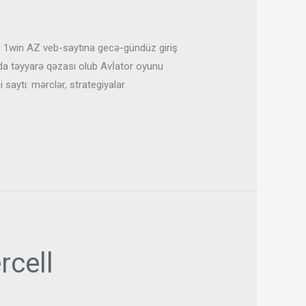
, 1win AZ veb-saytına gecə-gündüz giriş
da təyyarə qəzası olub Avİator oyunu
aytı: mərclər, strategiyalar
rcell