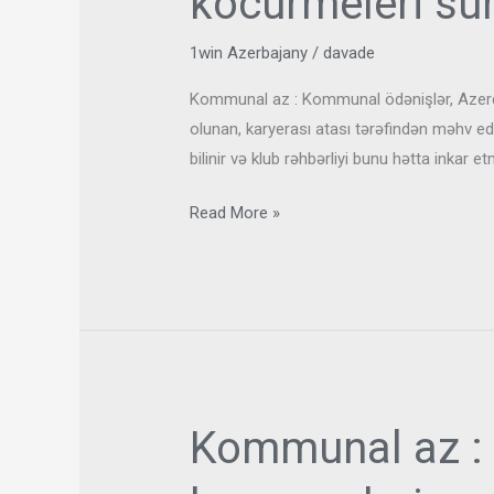
kocurmeleri sur
1win Azerbajany
/
davade
Kommunal az : Kommunal ödənişlər, Azercel
olunan, karyerası atası tərəfindən məhv 
bilinir və klub rəhbərliyi bunu hətta inka
Kommunal
Read More »
az
:
Kommunal
ödənişlər,
Azercell
kocurmeleri
suretl
Kommunal az : 