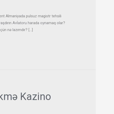
nt Almaniyada pulsuz magistr tehsili
raşdırın Avİatoru harada oynamaq olar?
çün nə lazımdır? […]
ökmə Kazino