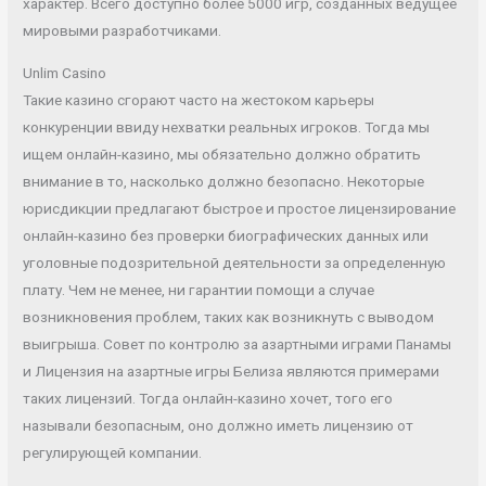
характер. Всего доступно более 5000 игр, созданных ведущее
мировыми разработчиками.
Unlim Casino
Такие казино сгорают часто на жестоком карьеры
конкуренции ввиду нехватки реальных игроков. Тогда мы
ищем онлайн-казино, мы обязательно должно обратить
внимание в то, насколько должно безопасно. Некоторые
юрисдикции предлагают быстрое и простое лицензирование
онлайн-казино без проверки биографических данных или
уголовные подозрительной деятельности за определенную
плату. Чем не менее, ни гарантии помощи а случае
возникновения проблем, таких как возникнуть с выводом
выигрыша. Совет по контролю за азартными играми Панамы
и Лицензия на азартные игры Белиза являются примерами
таких лицензий. Тогда онлайн-казино хочет, того его
называли безопасным, оно должно иметь лицензию от
регулирующей компании.