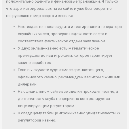
положительно оценить и финансовые транзакции. Я только
что зарегистрировалась на их сайте и уже бесповоротно
погрузилась в мир азарта и веселья.
Них выдаются после аудита и тестирования генератора
случайных чисел, проверки надежности софта и
соответствия фактической отдачи заявленной.
У двух онлайн-казино есть математическое
преимущество над игроками, которое гарантирует
казино заработок.
Если вы скучаете судя атмосфере настоящего,
офлайнового казино, рекомендуем вас игры с живыми
дилерами.
На официальном сайте все сделки проходят честно, а
деятельность клуба непрерывно контролируется
лицензирующим регулятором.
В следущему таблице игроки казино увидят известных
регуляторов казино.