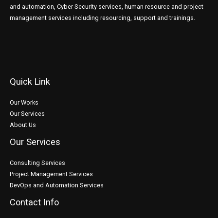
and automation, Cyber Security services, human resource and project
management services including resourcing, support and trainings.
Quick Link
Our Works
Our Services
About Us
Our Services
Consulting Services
Project Management Services
DevOps and Automation Services
Contact Info