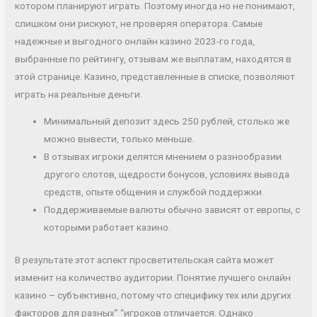
котором планируют играть. Поэтому иногда но не понимают,
слишком они рискуют, не проверяя оператора. Самые
надежные и выгодного онлайн казино 2023-го года,
выбранные по рейтингу, отзывам же выплатам, находятся в
этой странице. Казино, представленные в списке, позволяют
играть на реальные деньги.
Минимальный депозит здесь 250 рублей, столько же
можно вывести, только меньше.
В отзывах игроки делятся мнением о разнообразии
другого слотов, щедрости бонусов, условиях вывода
средств, опыте общения и службой поддержки.
Поддерживаемые валюты обычно зависят от европы, с
которыми работает казино.
В результате этот аспект просветительская сайта может
изменит на количество аудитории. Понятие лучшего онлайн
казино – субъективно, потому что специфику тех или других
факторов для разных” “игроков отличается. Однако