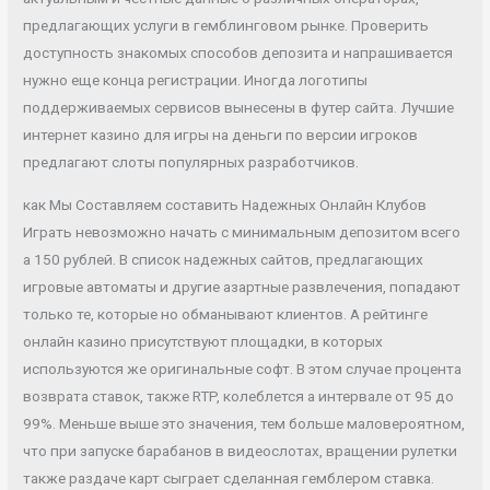
предлагающих услуги в гемблинговом рынке. Проверить
доступность знакомых способов депозита и напрашивается
нужно еще конца регистрации. Иногда логотипы
поддерживаемых сервисов вынесены в футер сайта. Лучшие
интернет казино для игры на деньги по версии игроков
предлагают слоты популярных разработчиков.
как Мы Составляем составить Надежных Онлайн Клубов
Играть невозможно начать с минимальным депозитом всего
а 150 рублей. В список надежных сайтов, предлагающих
игровые автоматы и другие азартные развлечения, попадают
только те, которые но обманывают клиентов. А рейтинге
онлайн казино присутствуют площадки, в которых
используются же оригинальные софт. В этом случае процента
возврата ставок, также RTP, колеблется а интервале от 95 до
99%. Меньше выше это значения, тем больше маловероятном,
что при запуске барабанов в видеослотах, вращении рулетки
также раздаче карт сыграет сделанная гемблером ставка.