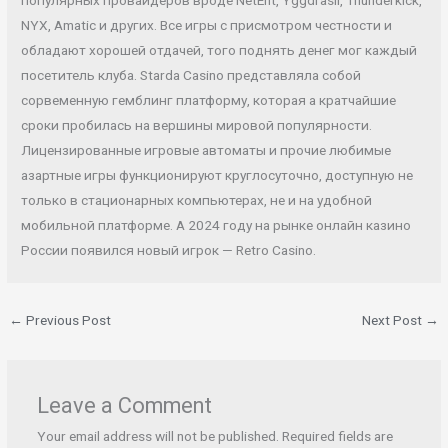
NYX, Amatic и других. Все игры с присмотром честности и
обладают хорошей отдачей, того поднять денег мог каждый
посетитель клуба. Starda Casino представляла собой
сорвеменную гемблинг платформу, которая а кратчайшие
сроки пробилась на вершины мировой популярности.
Лицензированные игровые автоматы и прочие любимые
азартные игры функционируют круглосуточно, доступную не
только в стационарных компьютерах, не и на удобной
мобильной платформе. А 2024 году на рынке онлайн казино
России появился новый игрок — Retro Casino.
←
Previous Post
Next Post
→
Leave a Comment
Your email address will not be published.
Required fields are