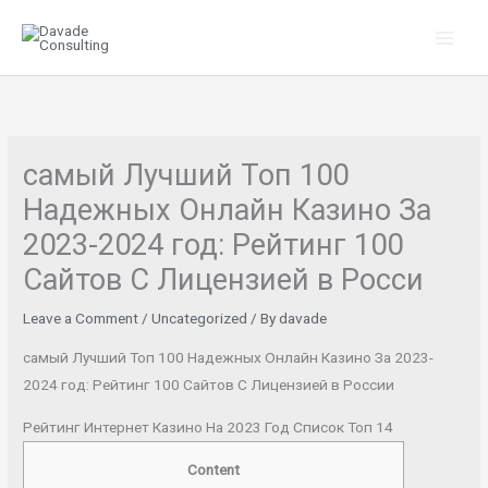
Skip
to
content
самый Лучший Топ 100
Надежных Онлайн Казино За
2023-2024 год: Рейтинг 100
Сайтов С Лицензией в Росси
Leave a Comment
/
Uncategorized
/ By
davade
самый Лучший Топ 100 Надежных Онлайн Казино За 2023-
2024 год: Рейтинг 100 Сайтов С Лицензией в России
Рейтинг Интернет Казино На 2023 Год Список Топ 14
Content