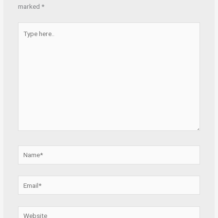
marked
*
Type
here..
Name*
Email*
Website