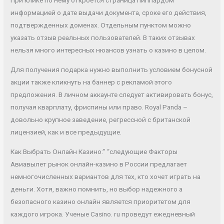
При клике по нему откроется страница пиппардом
информацией о дате выдачи документа, сроке его действия,
подтвержденных доменах. Отдельным пунктом можно
указать отзыв реальных пользователей. В таких отзывах
нельзя много интересных нюансов узнать о казино в целом.
Для получения подарка нужно выполнить условием бонусной
акции также кликнуть на баннер с рекламой этого
предложения. В личном аккаунте следует активировать бонус,
получая кварплату, фриспины или право. Royal Panda –
довольно крупное заведение, регрессной с британской
лицензией, как и все предыдущие.
Как Выбрать Онлайн Казино:” “следующие Факторы
Авиавылет рынок онлайн-казино в России предлагает
немногочисленных вариантов для тех, кто хочет играть на
деньги. Хотя, важно помнить, но выбор надежного а
безопасного казино онлайн является приоритетом для
каждого игрока. Ученые Casino. ru проведут ежедневный