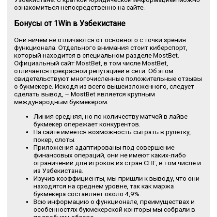
ознакомиться непосредственно на сайте.
Бонусы от 1Win в Узбекистане
Они ничем не отличаются от основного с точки зрения
функционала. Отдельного внимания стоит киберспорт,
который находится в специальном разделе MostBet.
Официальный сайт MostBet, в том числе MostBet,
отличается прекрасной репутацией в сети. Об этом
свидетельствуют многочисленные положительные отзывы
о букмекере. Исходя из всего вышеизложенного, следует
сделать вывод, – MostBet является крупным
международным букмекером.
Линия средняя, но по количеству матчей в лайве
букмекер опережает конкурентов.
На сайте имеется возможность сыграть в рулетку,
покер, слоты.
Приложения адаптированы под совершение
финансовых операций, они не имеют каких-либо
ограничений для игроков из стран СНГ, в том числе и
из Узбекистана.
Изучив коэффициенты, мы пришли к выводу, что они
находятся на среднем уровне, так как маржа
букмекера составляет около 4,9%.
Всю информацию о функционале, преимуществах и
особенностях букмекерской конторы мы собрали в
подробном обзоре.