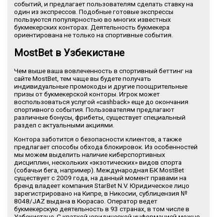
событий, и предлагает пользователям сделать ставку на
один из экспрессов. Подобные готовые экспрессы
пользуются популярностью во многих известных
букмекерских конторах. Деятельность букмекера
ориентирована не только на спортивные события.
MostBet в Узбекистане
Чем выше ваша вовлеченность в спортивный беттинг на
сайте MostBet, тем чаще вы будете получать
индивидуальные промокоды и другие поощрительные
призы от букмекерской конторы. Игрок может
воспользоваться услугой «cashback» еще до окончания
спортивного события. Пользователям предлагают
различные бонусы, фрибеты, существует специальный
раздел с актуальными акциями.
Контора заботится о безопасности клиентов, а также
предлагает способы обхода блокировок. Из особенностей
мы можем выделить наличие киберспортивных
дисциплин, нескольких «экзотических» видов спорта
(собачьи бега, например). Международная БК MostBet
существует с 2009 года, на данный момент правами на
бренд владеет компания StarBet N.V. Юридическое лицо
зарегистрировано на Кипре, в Никосии, сублицензия №
8048/JAZ выдана в Кюрасао. Оператор ведет
букмекерскую деятельность в 93 странах, в том числе в
Узбекистане. С краткой юридической информацией можно