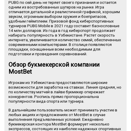
PUBG по сей день не теряет своего признания и остается
одним из востребованных шутеров на рынке. Игра
отличается детальной и реалистичной графикой, хорошим
звуком, огромным выбором оружия и боеприпасов,
удобным геймплеем. Призовой фонд киберспортивных
турниров PUBG Mobile в 2021 году составит баснословные
14 млн долларов. Из года в год киберспорт продолжает
набирать популярность в Узбекистане. Растет скорость
интернета, увеличивается количество семей, обеспеченных
современными компьютерами. В столице появляются
площадки, оснащенные всем необходимым для
подготовки и проведения соревнований.
Обзор букмекерской компании
MostBet
Игрокам из Узбекистана предоставляются широкие
возможности для заработка на ставках. Линия средняя, но
по количеству матчей в лайве букмекер опережает
конкурентов. Роспись прямо пропорциональна
популярности вида спорта или турнира.
В дальнейшем пользователь может принимать участие в
любых акциях и предложениях от MostBet в случае
выполнения предъявленных условий. Ежедневно
букмекерская контора MostBet формирует несколько
экспрессов, состоящих из наиболее надежных спортивных