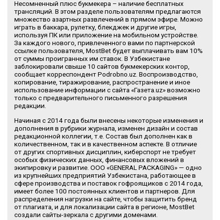
Несомненный плюс букмекера – наличие бесплатных
трансляций. В этом разделе пользователям предлагаются
множество азартных развлечений в прямом эфире. Можно
играть в баккара, рулетку, блекджек и другие игры,
используя ПК или приложение на мобильном устройстве.
За каждого нового, привлеченного вами по партнерской
ссылке пользователя, MostBet будет выплачивать вам 10%
от суммы проигранных им ставок. В Узбекистане
заблокировали свыше 10 сайтов букмекерских контор,
сообщает корреспондент Podrobno.uz. Воспроизводство,
копирование, тиражирование, распространение и иное
использование информации с сайта «Газета.uz» возможно
только с предварительного письменного разрешения
редакции.
Начиная с 2014 года были внесены некоторые изменения и
дополнения в рубрики журнала, изменен дизайн и состав
редакционной коллегии, т.е. Состав был дополнен как в
количественном, так и в качественном аспекте. В отличие
от других спортивных дисциплин, киберспорт не требует
особых физических данных, финансовых вложений в
экипировку и развитие. ООО «GENERAL PACKAGING» — одно
из крупнейших предприятий Узбекистана, работающее в
сфере производства и поставок гофроящиков с 2014 года,
имеет более 100 постоянных клиентов и партнеров. Для
распределения нагрузки на сайте, чтобы защитить бренд
от плагиата, и для локализации сайта в регионе, MostBet
создали сайты-зеркала с другими доменами.