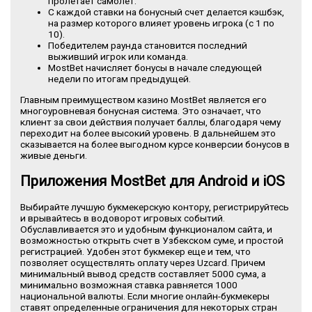
пролетает самолет.
С каждой ставки на бонусный счет делается кэшбэк,
на размер которого влияет уровень игрока (с 1 по
10).
Победителем раунда становится последний
выживший игрок или команда.
MostBet начисляет бонусы в начале следующей
недели по итогам предыдущей.
Главным преимуществом казино MostBet является его
многоуровневая бонусная система. Это означает, что
клиент за свои действия получает баллы, благодаря чему
переходит на более высокий уровень. В дальнейшем это
сказывается на более выгодном курсе конверсии бонусов в
живые деньги.
Приложения MostBet для Android и iOS
Выбирайте лучшую букмекерскую контору, регистрируйтесь
и врывайтесь в водоворот игровых событий.
Обуславливается это и удобным функционалом сайта, и
возможностью открыть счет в Узбекском суме, и простой
регистрацией. Удобен этот букмекер еще и тем, что
позволяет осуществлять оплату через Uzcard. Причем
минимальный вывод средств составляет 5000 сума, а
минимально возможная ставка равняется 1000
национальной валюты. Если многие онлайн-букмекеры
ставят определенные ограничения для некоторых стран