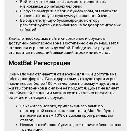
Войти в матч можно как самостоятельно, так
и в команде до четырех человек.
В случае выигрыша пари с букмекером, вы сможете
перевести полученную сумму на основной счет.
Выбирайте лучшую букмекерскую контору,
регистрируйтесь и врывайтесь в водоворот игровых
событий.
Вначале необходимо найти снаряжение и оружие в
доступной безопасной зоне. Постепенно она уменьшается,
сталкивая игроков между собой. Победителем раунда
становится последний выживший игрок или команда.
MostBet Регистрация
Она мало чем отличается от версии для ПК и доступна на
обеих платформах. Благодаря тому, что аудитория игры
насчитывает более 100 млн человек по всему миру, долго
ждать соперников в онлайн не придется. Донат не влияет
на геймплей, за деньги можно купить только предметы
одежды и стикеры на оружие.
За каждого нового, привлеченного вами по
партнерской ссылке пользователя, MostBet будет
выплачивать вам 10% от суммы проигранных им
ставок.
Несомненный плюс букмекера – наличие бесплатных
трансляций.