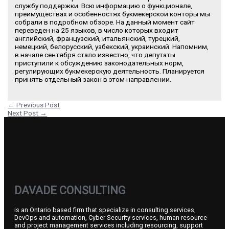
службу поддержки. Всю информацию о функционале,
преимуществах и особенностях букмекерской конторы мы
собрали в подробном обзоре. На данный момент сайт
переведен на 25 языков, в число которых входит
английский, французский, итальянский, турецкий,
немецкий, белорусский, узбекский, украинский. Напомним,
в начале сентября стало известно, что депутаты
приступили к обсуждению законодательных норм,
регулирующих букмекерскую деятельность. Планируется
принять отдельный закон в этом направлении.
←
Previous Post
Next Post
→
DAVADE CONSULTING
is an Ontario based firm that specialize in consulting services,
DevOps and automation, Cyber Security services, human resource
and project management services including resourcing, support