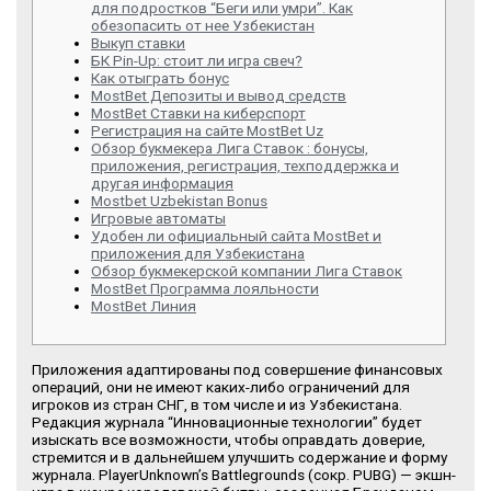
для подростков “Беги или умри”. Как
обезопасить от нее Узбекистан
Выкуп ставки
БК Pin-Up: стоит ли игра свеч?
Как отыграть бонус
MostBet Депозиты и вывод средств
MostBet Ставки на киберспорт
Регистрация на сайте MostBet Uz
Обзор букмекера Лига Ставок : бонусы,
приложения, регистрация, техподдержка и
другая информация
Mostbet Uzbekistan Bonus
Игровые автоматы
Удобен ли официальный сайта MostBet и
приложения для Узбекистана
Обзор букмекерской компании Лига Ставок
MostBet Программа лояльности
MostBet Линия
Приложения адаптированы под совершение финансовых
операций, они не имеют каких-либо ограничений для
игроков из стран СНГ, в том числе и из Узбекистана.
Редакция журнала “Инновационные технологии” будет
изыскать все возможности, чтобы оправдать доверие,
стремится и в дальнейшем улучшить содержание и форму
журнала. PlayerUnknown’s Battlegrounds (сокр. PUBG) — экшн-