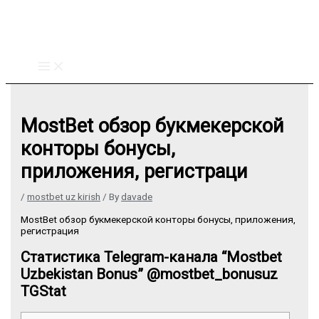
Skip
to
content
MostBet обзор букмекерской
конторы бонусы,
приложения, регистраци
/
mostbet uz kirish
/ By
davade
MostBet обзор букмекерской конторы бонусы, приложения,
регистрация
Статистика Telegram-канала “Mostbet
Uzbekistan Bonus” @mostbet_bonusuz
TGStat