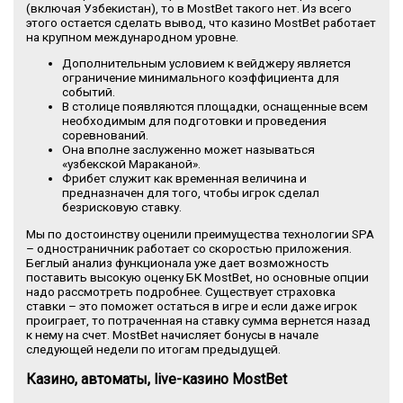
(включая Узбекистан), то в MostBet такого нет. Из всего
этого остается сделать вывод, что казино MostBet работает
на крупном международном уровне.
Дополнительным условием к вейджеру является
ограничение минимального коэффициента для
событий.
В столице появляются площадки, оснащенные всем
необходимым для подготовки и проведения
соревнований.
Она вполне заслуженно может называться
«узбекской Мараканой».
Фрибет служит как временная величина и
предназначен для того, чтобы игрок сделал
безрисковую ставку.
Мы по достоинству оценили преимущества технологии SPA
– одностраничник работает со скоростью приложения.
Беглый анализ функционала уже дает возможность
поставить высокую оценку БК MostBet, но основные опции
надо рассмотреть подробнее. Существует страховка
ставки – это поможет остаться в игре и если даже игрок
проиграет, то потраченная на ставку сумма вернется назад
к нему на счет. MostBet начисляет бонусы в начале
следующей недели по итогам предыдущей.
Казино, автоматы, live-казино MostBet