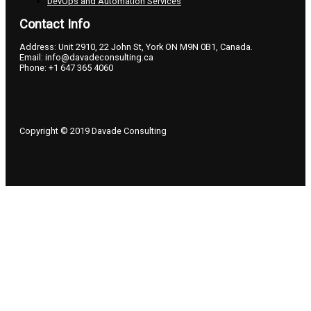
DevOps and Automation Services
Contact Info
Address: Unit 2910, 22 John St, York ON M9N 0B1, Canada.
Email: info@davadeconsulting.ca
Phone: +1 647 365 4060
Copyright © 2019 Davade Consulting