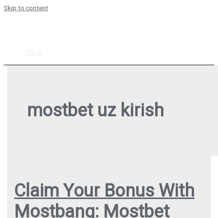
Skip to content
mostbet uz kirish
Claim Your Bonus With
Mostbang: Mostbet