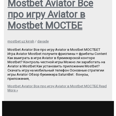
Mostbet Aviator Все
про игру Aviator в
Mostbet МОСТБЕ
mostbet uz kirish
/
davade
Mostbet Aviator Все про игру Aviator в Mostbet МОСТБЕТ
Игра Aviator Mostbet получите фриспины + фрибеты Content
Как выиграть в игре Aviator в букмекерской конторе
Mostbet? Контроль честной игры Можно ли заработать на
Aviator в Mostbet Как установить приложение Mostbet?
Скачать игру на мобильный телефон Основные стратегии
игры Aviator Обзор букмекера SaturnBet : бонусы,
приложения,
Mostbet Aviator Все про игру Aviator в Mostbet МОСТБЕ
Read
More »