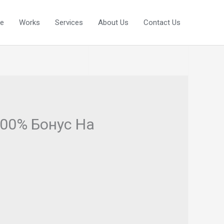
e
Works
Services
About Us
Contact Us
200% Бонус На