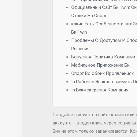
Официальный Сайт Бк 1win: О
Ставки На Спорт
какие Есть Особенности них З
Бк 1win
Проблемы С Доступом И Спос
Решения
Бонусная Политика Компании
Мобильное Приложение Бк
Спорт Во обоих Проявлениях
In Рабочее Зеркало заиметь О
In Букмекерская Компания
Создайте аккаунт на сайте казино или
аккаунта – в один клик, через социал
Вин на этом только заканчиваются. К