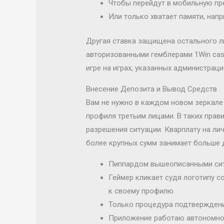
Чтобы перейдут в мобильную пр
Или только хватает памяти, нап
Другая ставка защищена остального л
авторизованными гемблерами 1Win cas
игре на играх, указанных администраци
Внесение Депозита и Вывод Средств
Вам не нужно в каждом новом зеркале 
профиля третьим лицами. В таких пра
разрешения ситуации. Кварплату на ли
более крупных сумм занимает больше 
Пиппардом вышеописанными ситу
Геймер кликает судя логотипу с
к своему профилю.
Только процедура подтверждения
Приложение работаю автономно,