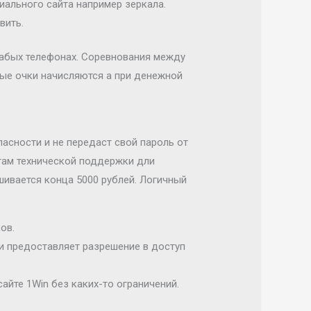
ального сайта например зеркала.
вить.
лабых телефонах. Соревнования между
вые очки начисляются а при денежной
асности и не передаст свой пароль от
там технической поддержки дли
ашивается конца 5000 рублей. Логичный
ов.
и предоставляет разрешение в доступ
йте 1Win без каких-то ограничений.