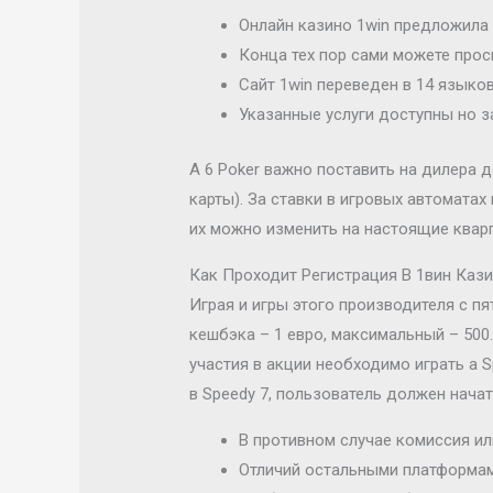
Онлайн казино 1win предложила 
Конца тех пор сами можете прос
Сайт 1win переведен в 14 языков
Указанные услуги доступны но 
А 6 Poker важно поставить на дилера 
карты). За ставки в игровых автомата
их можно изменить на настоящие кварп
Как Проходит Регистрация В 1вин Каз
Играя и игры этого производителя с п
кешбэка – 1 евро, максимальный – 500
участия в акции необходимо играть а S
в Speedy 7, пользователь должен начат
В противном случае комиссия ил
Отличий остальными платформам