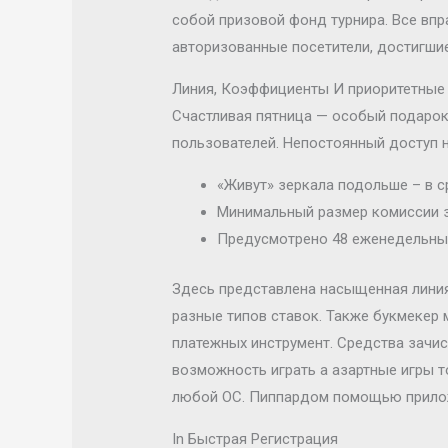
собой призовой фонд турнира. Все впр
авторизованные посетители, достигшие
Линия, Коэффициенты И приоритетные 
Счастливая пятница — особый подарок
пользователей. Непостоянный доступ н
«Живут» зеркала подольше – в с
Минимальный размер комиссии за
Предусмотрено 48 еженедельны
Здесь представлена насыщенная лини
разные типов ставок. Также букмекер
платежных инструмент. Средства зачис
возможность играть а азартные игры т
любой ОС. Пиппардом помощью приложе
In Быстрая Регистрация