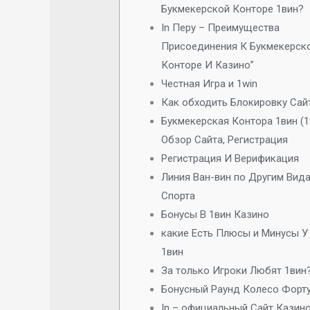
Букмекерской Конторе 1вин?
In Перу – Преимущества
Присоединения К Букмекерск
Конторе И Казино”
Честная Игра и 1win
Как обходить Блокировку Сай
Букмекерская Контора 1вин (1w
Обзор Сайта, Регистрация
Регистрация И Верификация
Линия Ван-вин по Другим Вид
Спорта
Бонусы В 1вин Казино
какие Есть Плюсы и Минусы У
1вин
За только Игроки Любят 1вин
Бонусный Раунд Колесо Форт
In – официальный Сайт Казин