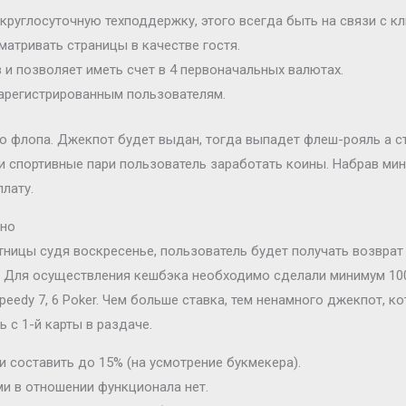
круглосуточную техподдержку, этого всегда быть на связи с кл
матривать страницы в качестве гостя.
 и позволяет иметь счет в 4 первоначальных валютах.
зарегистрированным пользователям.
до флопа. Джекпот будет выдан, тогда выпадет флеш-рояль а с
х и спортивные пари пользователь заработать коины. Набрав м
лату.
ино
ятницы судя воскресенье, пользователь будет получать возвра
. Для осуществления кешбэка необходимо сделали минимум 100 
peedy 7, 6 Poker. Чем больше ставка, тем ненамного джекпот, 
ь с 1-й карты в раздаче.
и составить до 15% (на усмотрение букмекера).
и в отношении функционала нет.