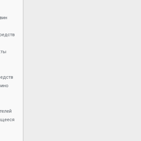
1вин
редств
кты
редств
зино
n
телей
ющееся