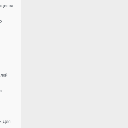
ющееся
о
елей
а
н Для