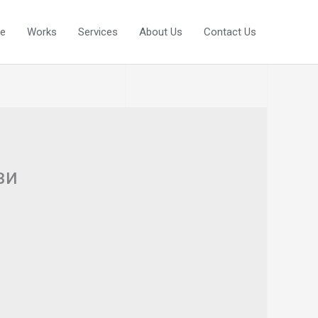
e
Works
Services
About Us
Contact Us
ви