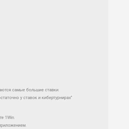
аются самые большие ставки.
статочно у ставок и кибертурнирах”
е 1Win.
приложением.