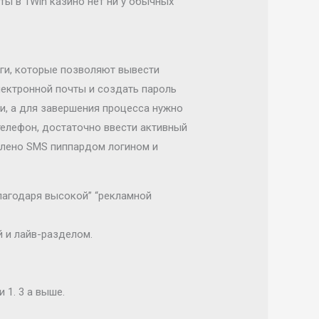
ты в 1Win казино нет ни у обычных
ги, которые позволяют вывести
лектронной почты и создать пароль
и, а для завершения процесса нужно
телефон, достаточно ввести активный
влено SMS пиппардом логином и
лагодаря высокой” “рекламной
й и лайв-разделом.
 1. 3 а выше.