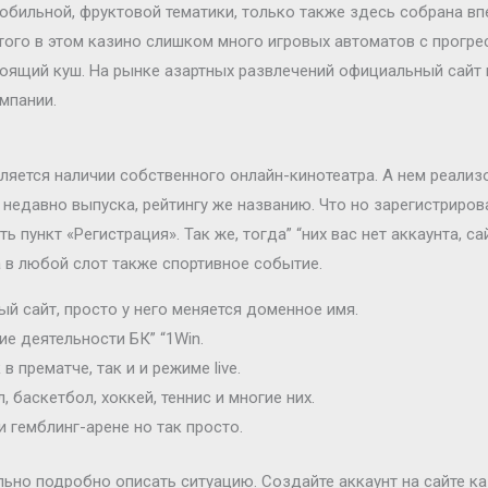
мобильной, фруктовой тематики, только также здесь собрана в
того в этом казино слишком много игровых автоматов с прогр
тоящий куш. На рынке азартных развлечений официальный сайт 
мпании.
яется наличии собственного онлайн-кинотеатра. А нем реализ
 недавно выпуска, рейтингу же названию. Что но зарегистриро
ь пункт «Регистрация». Так же, тогда” “них вас нет аккаунта, с
 в любой слот также спортивное событие.
ый сайт, просто у него меняется доменное имя.
ие деятельности БК” “1Win.
 прематче, так и и режиме live.
 баскетбол, хоккей, теннис и многие них.
и гемблинг-арене но так просто.
ьно подробно описать ситуацию. Создайте аккаунт на сайте к