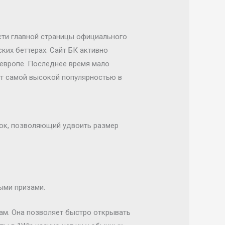
асти главной страницы официального
ких беттерах. Сайт БК активно
х европе. Последнее время мало
ет самой высокой популярностью в
арок, позволяющий удвоить размер
ными призами.
ам. Она позволяет быстро открывать