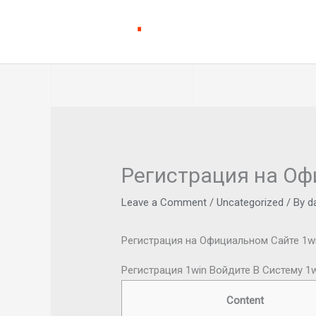
Skip
to
content
Регистрация на Оф
Leave a Comment
/
Uncategorized
/ By
d
Регистрация на Официальном Сайте 1wi
Регистрация 1win Войдите В Систему 1
Content