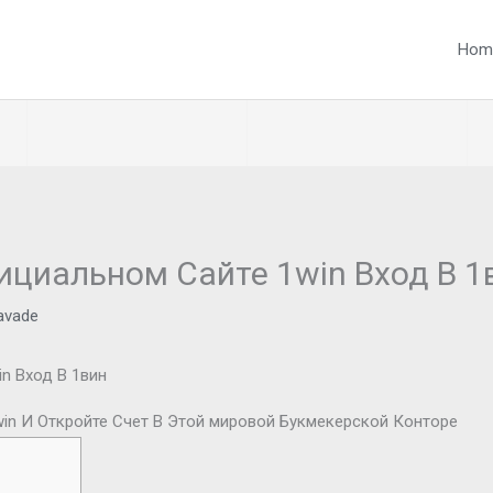
Hom
ициальном Сайте 1win Вход В 1
avade
n Вход В 1вин
win И Откройте Счет В Этой мировой Букмекерской Конторе