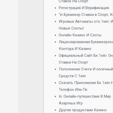
Ставок На Спорт
Регистрация И Верификация
“in Букмекер Ставки в Спорт, 
Игровые Автоматы ото 1win: И
Новые Слоты!
Онлайн Казино И Слоты
Лицензированная Букмекерск
Контора И Казино
Официальный Сайт Бк 1win: О
Ставки На Спорт
Пополнение Счета И логичны
Средств C 1win
Скачать Приложение Бк 1win 
Телефон Или Пк
In: Онлайн-путешествие В Мир
Азартных Игр
Другие продуктами Казино