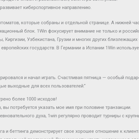
 развивает киберспортивное направлению.
автоматов, которые собраны и отдельной странице. А нижней ч
мационный блок. 1Win фокусирует внимание не только и российс
ны, Киргизии, Узбекистана, Грузии и многих других близлежащи
 европейских государств. В Германии а Испании 1Win использу
стрировался и начал играть. Счастливая пятница — особый под
дые выходные для всех пользователей.”
рено более 1000 исходов!
 вы потребуется указать мое имя при половине транзакции.
ревновательного духа, 1win регулярно проводит турниры с круп
га и беттинга демонстрирует свое хорошее отношение к клиент