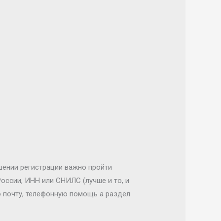
шении регистрации важно пройти
оссии, ИНН или СНИЛС (лучше и то, и
ю почту, телефонную помощь а раздел