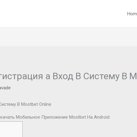
Hom
егистрация а Вход В Систему В M
avade
Систему В Mostbet Online
Скачать Мобильное Приложение Mostbet На Android