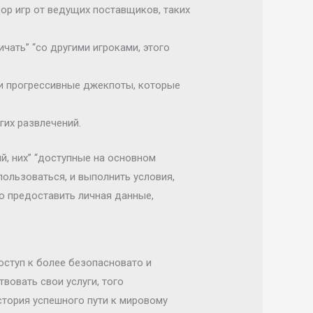
ор игр от ведущих поставщиков, таких
ичать” “со другими игроками, этого
и прогрессивные джекпоты, которые
гих развлечений.
й, них” “доступные на основном
пользоваться, и выполнить условия,
о предоставить личная данные,
оступ к более безопасновато и
овать свои услуги, того
стория успешного пути к мировому