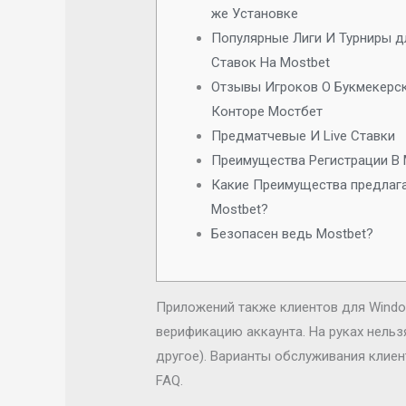
же Установке
Популярные Лиги И Турниры д
Ставок На Mostbet
Отзывы Игроков О Букмекерс
Конторе Мостбет
Предматчевые И Live Ставки
Преимущества Регистрации В
Какие Преимущества предлаг
Mostbet?
Безопасен ведь Mostbet?
Приложений также клиентов для Windo
верификацию аккаунта. На руках нельз
другое). Варианты обслуживания клиен
FAQ.