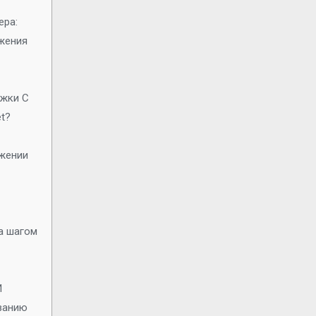
ера:
жения
ржки С
t?
ожении
а шагом
И
иванию