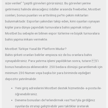
size verilen” “çeşitli görevleri görürsünüz. Bu görevleri yerine
getirmeniz halinde alınacağınız ödüller arasında freebetler, Mostbet
coinleri, bonus puanları ve arttırılmış pe?in çekim miktarları
bulunmaktadır. Esporları yakından takip eden, kimi oyunları oynayan
kişiler para dünya çapındaki turnuvalara bahis yapmak istiyor.
Mostbet bu sebeple en bilinen espor türlerine ve büyük turnuvalara
bahis yapma imkanı vermekte.
Mostbet Türkiye Yasal Bir Platform Mudur?
Bahis şirketi oranları belirler empieza siz de bu oranlara bahis
oynayabilirsiniz. Para yatırma işlemi yapıldıktan sonra, tutarın 5’i
bonus hesabınıza eklenecektir. 250 bedava dönüşü garantilemek için
minimum 230 Numen veya başka bir para biriminde eşdeğeri
depozito yatırılmalıdır.
Yeni giriş adreslerini Mostbet destek hizmetinde- e-posta ile-
öğrenebilirsiniz.
Deneme bonusları de?erlendirmek vas?tas?yla girdiğiniz
oyunlarda strateji geliştirebilir yeni taktikler üreterek