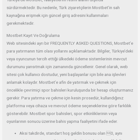
sürdürmektedir. Bu nedenle, Türk ziyaretçilerin Mostbet’in sah
kaynağına erişmek için güncel giriş adresini kullanmaları
gerekmektedir.
Mostbet Kayıt Ve Doğrulama
Web sitesindeki ayrı bir FREQUENTLY ASKED QUESTIONS, Mostbet’e
para yatırmanın tüm olası yollarını açıklamaktadır. Bilgiler, Türkiye’deki
veya oyuncunun tercih ettiği ülkedeki ödeme sistemlerinin mevcut
durumunu yansıtmak için zamanında güncellenir. Genel olarak, web
sitesi çok kullanıcı dostudur, yeni başlayanlar için bile ana işlevleri
anlamak kolaydır. Mostbet’e afin de yatırmak ve çekmek için
öncelikle çevrimiçi spor bahisleri kuruluşunda bir hesap oluşturmanız
gerekir. Para yatırma ve çekme için kesin prosedür, kullandığınız
platforma veya cihaza ve mevcut ödeme seçeneklerine göre farklılık
gösterebilir. Mostbet spor bahisleri, spor etkinliklerinin veya
oyunlarının sonucu üzerine bahis yapma faaliyetini ifade eder.
Aksi takdirde, standart hoş geldin bonusu olan 0, aynı