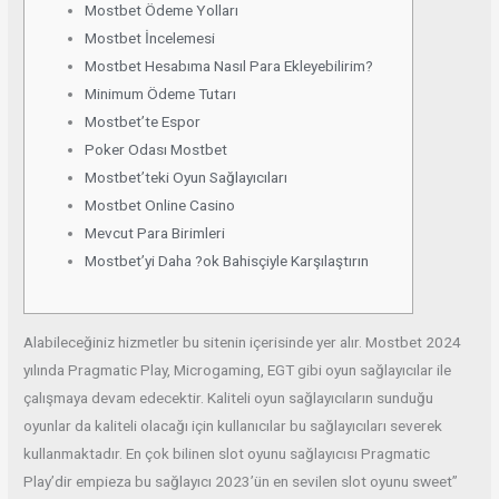
Mostbet Ödeme Yolları
Mostbet İncelemesi
Mostbet Hesabıma Nasıl Para Ekleyebilirim?
Minimum Ödeme Tutarı
Mostbet’te Espor
Poker Odası Mostbet
Mostbet’teki Oyun Sağlayıcıları
Mostbet Online Casino
Mevcut Para Birimleri
Mostbet’yi Daha ?ok Bahisçiyle Karşılaştırın
Alabileceğiniz hizmetler bu sitenin içerisinde yer alır. Mostbet 2024
yılında Pragmatic Play, Microgaming, EGT gibi oyun sağlayıcılar ile
çalışmaya devam edecektir. Kaliteli oyun sağlayıcıların sunduğu
oyunlar da kaliteli olacağı için kullanıcılar bu sağlayıcıları severek
kullanmaktadır. En çok bilinen slot oyunu sağlayıcısı Pragmatic
Play’dir empieza bu sağlayıcı 2023’ün en sevilen slot oyunu sweet”