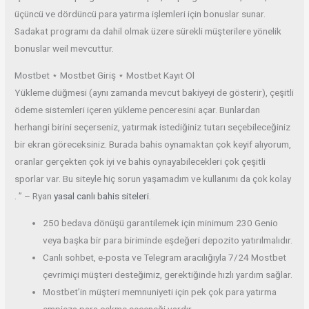
üçüncü ve dördüncü para yatırma işlemleri için bonuslar sunar.
Sadakat programı da dahil olmak üzere sürekli müşterilere yönelik
bonuslar weil mevcuttur.
Mostbet ⋆ Mostbet Giriş ⋆ Mostbet Kayıt Ol
Yükleme düğmesi (aynı zamanda mevcut bakiyeyi de gösterir), çeşitli
ödeme sistemleri içeren yükleme penceresini açar. Bunlardan
herhangi birini seçerseniz, yatırmak istediğiniz tutarı seçebileceğiniz
bir ekran göreceksiniz. Burada bahis oynamaktan çok keyif alıyorum,
oranlar gerçekten çok iyi ve bahis oynayabilecekleri çok çeşitli
sporlar var. Bu siteyle hiç sorun yaşamadım ve kullanımı da çok kolay
. ” – Ryan
yasal canlı bahis siteleri
.
250 bedava dönüşü garantilemek için minimum 230 Genio
veya başka bir para biriminde eşdeğeri depozito yatırılmalıdır.
Canlı sohbet, e-posta ve Telegram aracılığıyla 7/24 Mostbet
çevrimiçi müşteri desteğimiz, gerektiğinde hızlı yardım sağlar.
Mostbet’in müşteri memnuniyeti için pek çok para yatırma
empieza para çekme seçeneği vardır.