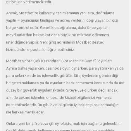
girişe izin verilmemektedir.
Ancak, Mostbet’te kullanıcıyı tanımlamanın yanı sıra, doğrulama
yapılır – oyuncunun kimliğini ve adres verilerini doğrulayan bir dizi
belge kontrol edilir. Genellikle doğrulama, daha önce yapılan
mevduatlardan birkaç kat daha büyük bir miktarın ödenmesi
istendiğinde yapılır. Yeni giriş adreslerini Mostbet destek
hizmetinde- e-posta ile- öğrenebilirsiniz.
Mostbet Sobre Çok Kazandıran Slot Machine Game” “oyunları
Ayrıca bahis yaparken, casinoda oyun oynarken, para yatırırken ya da
para çekerken de bu işlevsellik görülür. Site, üyelerinin gönderdiği
belgeleri saklaması ya da oyunların hacklenmemesi konusunda da üst
düzey bir güvenlik uygulamaktadır. Siteye üye olurken değil ancak
afin de çekme işlemleri öncesinde kişisel bilgilerinizi vermeniz
istenebilmektedir. Bu gibi özel bilgilerin iyi saklanıp saklanmadığını
ise herkes merak eder.
Onlara yeni bir şifre veya şifreyi oluşturmak için bağlantı gelecektir.
Profili doldurmak, kullanıcıyı ve yaşını tanımlamak için gereklidir.