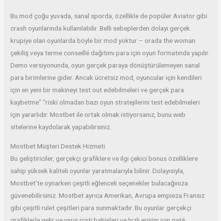
Bu mod çoğu yuvada, sanal sporda, özellikle de popüler Aviator gibi
crash oyunlarında kullanılabilir. Belli sebeplerden dolayı gerçek
krupiye olan oyunlarda böyle bir mod yoktur – orada the woman
çekiliş veya terme conseillé dağıtımı para için oyun formatında yapılır.
Demo versiyonunda, oyun gerçek paraya dönüştürülemeyen sanal
para birimlerine gider. Ancak ücretsiz mod, oyuncular için kendileri
için en yeni bir makineyi test out edebilmeleri ve gerçek para
kaybetme” “riski olmadan bazı oyun stratejilerini test edebilmeleri
için yararlıdır. Mostbet ile ortak olmak istiyorsanız, bunu web
sitelerine kaydolarak yapabilirsiniz.
Mostbet Müşteri Destek Hizmeti
Bu geliştiriciler, gerçekçi grafiklere ve ilgi çekici bonus özelliklere
sahip yüksek kaliteli oyunlar yaratmalarıyla bilinir. Dolayısıyla,
Mostbet’te oynarken çeşitli eğlenceli seçenekler bulacağınıza
güvenebilirsiniz. Mostbet ayrıca Amerikan, Avrupa empieza Fransız
gibi çeşitli rulet çeşitleri para sunmaktadır. Bu oyunlar gerçekçi
grafiklerle gelir ve yarış pisti bahisleri ve hızlı erişim için gaté