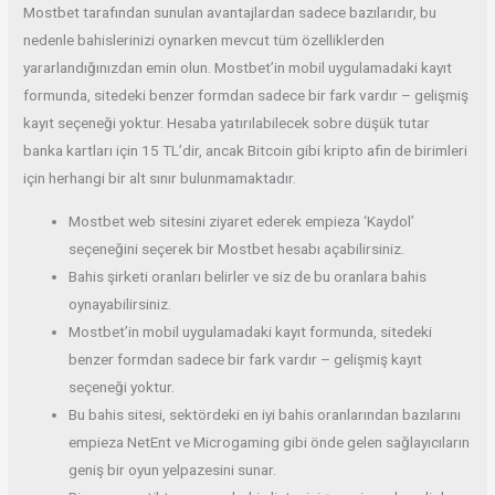
Mostbet tarafından sunulan avantajlardan sadece bazılarıdır, bu
nedenle bahislerinizi oynarken mevcut tüm özelliklerden
yararlandığınızdan emin olun. Mostbet’in mobil uygulamadaki kayıt
formunda, sitedeki benzer formdan sadece bir fark vardır – gelişmiş
kayıt seçeneği yoktur. Hesaba yatırılabilecek sobre düşük tutar
banka kartları için 15 TL’dir, ancak Bitcoin gibi kripto afin de birimleri
için herhangi bir alt sınır bulunmamaktadır.
Mostbet web sitesini ziyaret ederek empieza ‘Kaydol’
seçeneğini seçerek bir Mostbet hesabı açabilirsiniz.
Bahis şirketi oranları belirler ve siz de bu oranlara bahis
oynayabilirsiniz.
Mostbet’in mobil uygulamadaki kayıt formunda, sitedeki
benzer formdan sadece bir fark vardır – gelişmiş kayıt
seçeneği yoktur.
Bu bahis sitesi, sektördeki en iyi bahis oranlarından bazılarını
empieza NetEnt ve Microgaming gibi önde gelen sağlayıcıların
geniş bir oyun yelpazesini sunar.