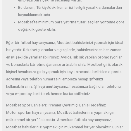
Bu durum, Türkiye’deki kumar işi ile ilgili yasal kısıtlamalardan
kaynaklanmaktadır.
Mostbet’te minimum para yatırma tutarı seçilen yönteme göre
değişiklik gösterebilir.
Eğer bir futbol hayranıysanız, Mostbet bahislerinizi yapmak için ideal
bir yerdir. Rekabetçi oranlar ve çizgilerle, bahislerinizden her zaman
en iyi şekilde yararlanabilirsiniz. Ayrıca, sık sık yapılan promosyonlar
ve bonuslarla kâr etme şansınızı artırabilirsiniz. Mostbet giriş olarak
kişisel hesabınıza giriş yapmak için kayıt sırasında belirtilen e-posta
adresini veya telefon numarasını empieza hesap şifrenizi
kullanabilirsiniz. Şifreyi unuttuysanız, hesabınıza bağlı olan telefonu
veya e–postayı belirterek hemen kurtarabilirsiniz.
Mostbet Spor Bahisleri: Premier Çevrimiçi Bahis Hedefiniz
Motor sporları hayranıysanız, Mostbet bahislerinizi yapmak için
mükemmel bir yer” “olacaktır. Amerikan futbolu hayranıysanız,
Mostbet bahislerinizi yapmak için mükemmel bir yer olacaktır. Bunlar