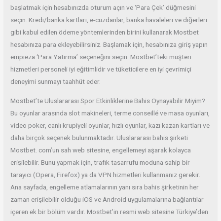
başlatmak için hesabınızda oturum açın ve ‘Para Çek’ düğmesini
seçin. Kredi/banka kartları, e-cüzdanlar, banka havaleleri ve diğerleri
gibi kabul edilen ödeme yöntemlerinden birini kullanarak Mostbet
hesabınıza para ekleyebilirsiniz. Başlamak için, hesabınıza giriş yapın
empieza ‘Para Yatırma’ seçeneğini seçin. Mostbet’teki müşteri
hizmetleri personeli iyi eğitimlidir ve tüketicilere en iyi çevrimiçi
deneyimi sunmayı taahhüt eder.
Mostbet’te Uluslararası Spor Etkinliklerine Bahis Oynayabilir Miyim?
Bu oyunlar arasında slot makineleri, terme conseillé ve masa oyunları,
video poker, canlı krupiyeli oyunlar, hızlı oyunlar, kazı kazan kartları ve
daha birçok seçenek bulunmaktadır. Uluslararası bahis şirketi
Mostbet. com’un sah web sitesine, engellemeyi aşarak kolayca
erişilebilir. Bunu yapmak için, trafik tasarrufu moduna sahip bir
tarayıcı (Opera, Firefox) ya da VPN hizmetleri kullanmanız gerekir.
Ana sayfada, engelleme atlamalarının yanı sıra bahis şirketinin her
zaman erişilebilir olduğu iOS ve Android uygulamalarına bağlantılar
içeren ek bir bölüm vardır. Mostbet’in resmi web sitesine Türkiye’den