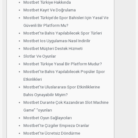
Mostbet Türkiye Hakkında
Mostbet Kayıt Ve Doğrulama
Mostbet Türkiye’de Spor Bahisleri Için Yasal Ve
Güvenli Bir Platform Mu?
Mostbet’te Bahis Yapılabilecek Spor Türleri
Mostbet Ios Uygulaması Nasıl Indirilir
Mostbet Müşteri Destek Hizmeti
Slotlar Ve Oyunlar
Mostbet Türkiye Yasal Bir Platform Mudur?
Mostbet’te Bahis Yapılabilecek Popüler Spor
Etkinlikleri
Mostbet’te Uluslararası Spor Etkinliklerine
Bahis Oynayabilir Miyim?
Mostbet Durante Çok Kazandıran Slot Machine
Game” “oyunları
Mostbet Oyun Sağlayıcıları
Mostbet’te Çizgiler Empieza Oranlar
Mostbet’te Ücretsiz Döndürme