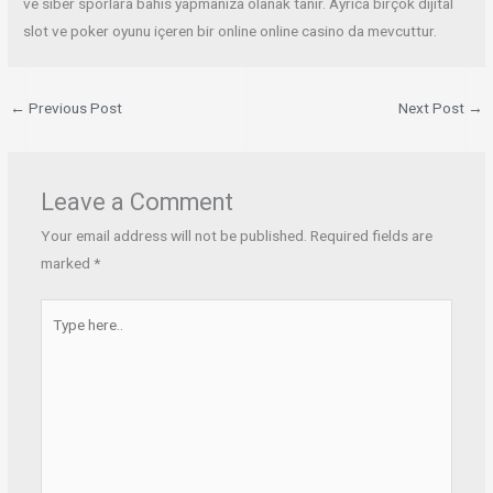
ve siber sporlara bahis yapmanıza olanak tanır. Ayrıca birçok dijital
slot ve poker oyunu içeren bir online online casino da mevcuttur.
←
Previous Post
Next Post
→
Leave a Comment
Your email address will not be published.
Required fields are
marked
*
Type
here..