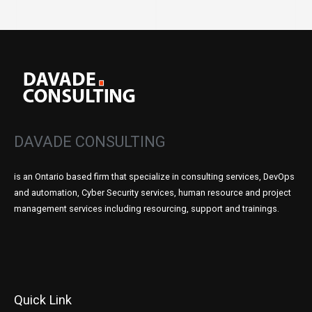
DAVADE CONSULTING
is an Ontario based firm that specialize in consulting services, DevOps
and automation, Cyber Security services, human resource and project
management services including resourcing, support and trainings.
Quick Link