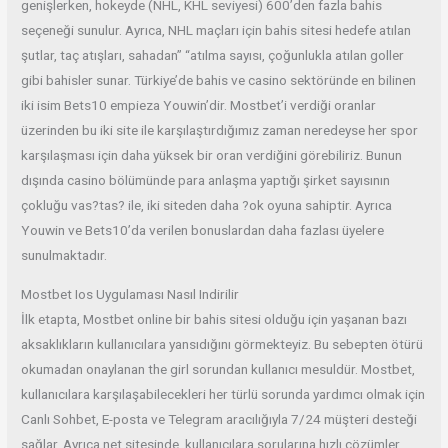
genişlerken, hokeyde (NHL, KHL seviyesi) 600’den fazla bahis
seçeneği sunulur. Ayrıca, NHL maçları için bahis sitesi hedefe atılan
şutlar, taç atışları, sahadan” “atılma sayısı, çoğunlukla atılan goller
gibi bahisler sunar. Türkiye’de bahis ve casino sektöründe en bilinen
iki isim Bets10 empieza Youwin’dir. Mostbet’i verdiği oranlar
üzerinden bu iki site ile karşılaştırdığımız zaman neredeyse her spor
karşılaşması için daha yüksek bir oran verdiğini görebiliriz. Bunun
dışında casino bölümünde para anlaşma yaptığı şirket sayısının
çokluğu vas?tas? ile, iki siteden daha ?ok oyuna sahiptir. Ayrıca
Youwin ve Bets10’da verilen bonuslardan daha fazlası üyelere
sunulmaktadır.
Mostbet Ios Uygulaması Nasıl Indirilir
İlk etapta, Mostbet online bir bahis sitesi olduğu için yaşanan bazı
aksaklıkların kullanıcılara yansıdığını görmekteyiz. Bu sebepten ötürü
okumadan onaylanan the girl sorundan kullanıcı mesuldür. Mostbet,
kullanıcılara karşılaşabilecekleri her türlü sorunda yardımcı olmak için
Canlı Sohbet, E-posta ve Telegram aracılığıyla 7/24 müşteri desteği
sağlar. Ayrıca net sitesinde, kullanıcılara sorularına hızlı çözümler