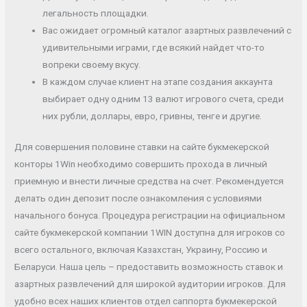
легальность площадки.
Вас ожидает огромный каталог азартных развлечений с
удивительными играми, где всякий найдет что-то
вопреки своему вкусу.
В каждом случае клиент на этапе создания аккаунта
выбирает одну одним 13 валют игрового счета, среди
них рубли, доллары, евро, гривны, тенге и другие.
Для совершения половине ставки на сайте букмекерской
конторы 1Win необходимо совершить прохода в личный
приемную и внести личные средства на счет. Рекомендуется
делать один депозит после ознакомления с условиями
начального бонуса. Процедура регистрации на официальном
сайте букмекерской компании 1WIN доступна для игроков со
всего остального, включая Казахстан, Украину, Россию и
Беларуси. Наша цель – предоставить возможность ставок и
азартных развлечений для широкой аудитории игроков. Для
удобно всех наших клиентов отдел саппорта букмекерской