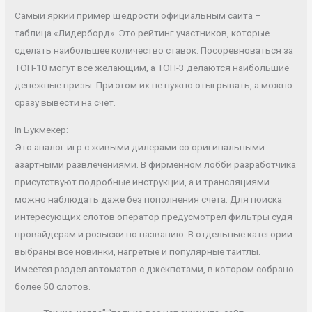
Самый яркий пример щедрости официальным сайта –
таблица «Лидерборд». Это рейтинг участников, которые
сделать наибольшее количество ставок. Посоревноваться за
ТОП-10 могут все желающим, а ТОП-3 делаются наибольшие
денежные призы. При этом их не нужно отыгрывать, а можно
сразу вывести на счет.
In Букмекер:
Это аналог игр с живыми дилерами со оригинальными
азартными развлечениями. В фирменном лобби разработчика
присутствуют подробные инструкции, а и трансляциями
можно наблюдать даже без пополнения счета. Для поиска
интересующих слотов оператор предусмотрел фильтры судя
провайдерам и розыски по названию. В отдельные категории
выбраны все новинки, нагретые и популярные тайтлы.
Имеется раздел автоматов с джекпотами, в котором собрано
более 50 слотов.