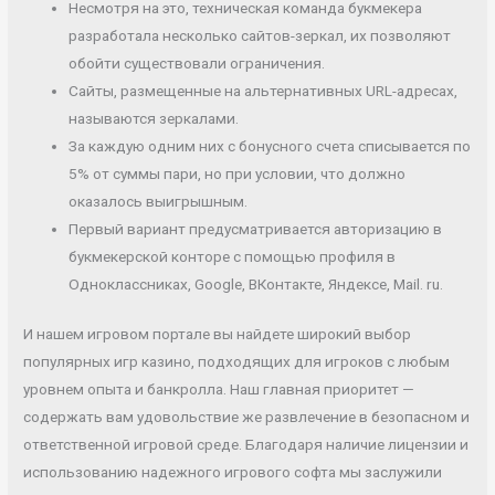
Несмотря на это, техническая команда букмекера
разработала несколько сайтов-зеркал, их позволяют
обойти существовали ограничения.
Сайты, размещенные на альтернативных URL-адресах,
называются зеркалами.
За каждую одним них с бонусного счета списывается по
5% от суммы пари, но при условии, что должно
оказалось выигрышным.
Первый вариант предусматривается авторизацию в
букмекерской конторе с помощью профиля в
Одноклассниках, Google, ВКонтакте, Яндексе, Mail. ru.
И нашем игровом портале вы найдете широкий выбор
популярных игр казино, подходящих для игроков с любым
уровнем опыта и банкролла. Наш главная приоритет —
содержать вам удовольствие же развлечение в безопасном и
ответственной игровой среде. Благодаря наличие лицензии и
использованию надежного игрового софта мы заслужили