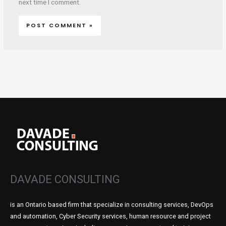
next time I comment.
DAVADE CONSULTING
is an Ontario based firm that specialize in consulting services, DevOps
and automation, Cyber Security services, human resource and project