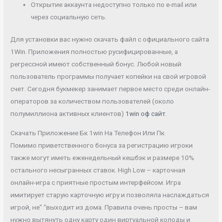
Открытие аккаунта недоступно только по e-mail или
через социальную сеть.
Для установки вас нужно скачать файл с официального сайта
1Win. Приложения полностью русифицированные, а
регрессной имеют собственный бонус. Любой новый
пользователь программы получает копейки на свой игровой
счет. Сегодня букмекер занимает первое место среди онлайн-
операторов за количеством пользователей (около
полумиллиона активных клиентов)
1win оф сайт
.
Скачать Приложение Бк 1win На Телефон Или Пк
Помимо приветственного бонуса за регистрацию игроки
также могут иметь еженедельный кешбэк и размере 10%
остального несыгранных ставок. High Low – карточная
онлайн-игра с приятные простым интерфейсом. Игра
имитирует старую карточную игру и позволяла наслаждаться
игрой, не” “выходит из дома. Правила очень просты – вам
нужно вытянуть одну карту один виртуальной колоды и