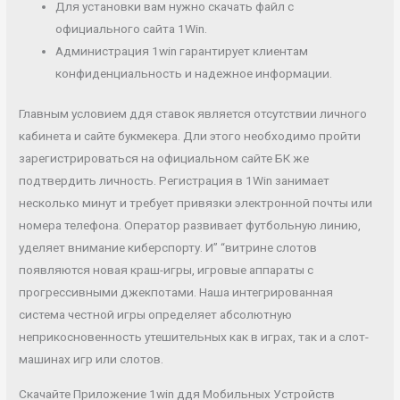
Для установки вам нужно скачать файл с
официального сайта 1Win.
Администрация 1win гарантирует клиентам
конфиденциальность и надежное информации.
Главным условием ддя ставок является отсутствии личного
кабинета и сайте букмекера. Дли этого необходимо пройти
зарегистрироваться на официальном сайте БК же
подтвердить личность. Регистрация в 1Win занимает
несколько минут и требует привязки электронной почты или
номера телефона. Оператор развивает футбольную линию,
уделяет внимание киберспорту. И” “витрине слотов
появляются новая краш-игры, игровые аппараты с
прогрессивными джекпотами. Наша интегрированная
система честной игры определяет абсолютную
неприкосновенность утешительных как в играх, так и а слот-
машинах игр или слотов.
Скачайте Приложение 1win ддя Мобильных Устройств