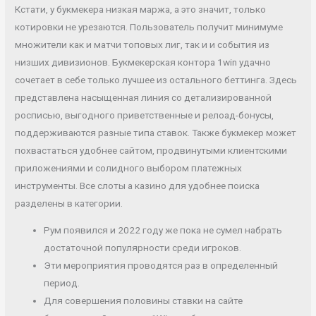
Кстати, у букмекера низкая маржа, а это значит, только
котировки не урезаются. Пользователь получит минимуме
множители как и матчи топовых лиг, так и и события из
низших дивизионов. Букмекерская контора 1win удачно
сочетает в себе только лучшее из остального беттинга. Здесь
представлена насыщенная линия со детализированной
росписью, выгодного приветственные и релоад-бонусы,
поддерживаются разные типа ставок. Также букмекер может
похвастаться удобнее сайтом, продвинутыми клиентскими
приложениями и солидного выбором платежных
инструменты. Все слоты а казино для удобнее поиска
разделены в категории.
Рум появился и 2022 году же пока не сумел набрать
достаточной популярности среди игроков.
Эти мероприятия проводятся раз в определенный
период.
Для совершения половины ставки на сайте