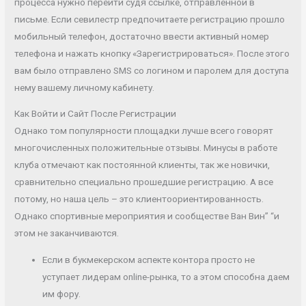
процесса нужно перейти судя ссылке, отправленной в
письме. Если севилестр предпочитаете регистрацию прошло
мобильный телефон, достаточно ввести активный номер
телефона и нажать кнопку «Зарегистрироваться». После этого
вам было отправлено SMS со логином и паролем для доступа
нему вашему личному кабинету.
Как Войти и Сайт После Регистрации
Однако том популярности площадки лучше всего говорят
многочисленных положительные отзывы. Минусы в работе
клуба отмечают как постоянной клиенты, так же новички,
сравнительно специально прошедшие регистрацию. А все
потому, но наша цель – это клиентоориентированность.
Однако спортивные мероприятия и сообществе Ван Вин” “и
этом не заканчиваются.
Если в букмекерском аспекте контора просто не
уступает лидерам online-рынка, то а этом способна даем
им фору.