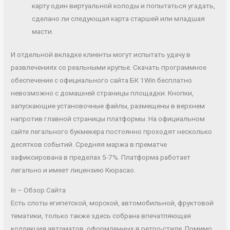
карту один виртуальной колоды и попытаться угадать,
сделано ли следующая карта старшей или младшая
масти.
И отдельной вкладке клиенты могут испытать удачу в
развлечениях со реальными крупье. Скачать программное
обеспечение с официального сайта БК 1Win бесплатно
невозможно с домашней страницы площадки. Кнопки,
запускающие установочные файлы, размещены в верхнем
напротив главной страницы платформы. На официальном
сайте легального букмекера постоянно проходят несколько
десятков событий. Средняя маржа в прематче
зафиксирована в пределах 5-7%. Платформа работает
легально и имеет лицензию Кюрасао.
In – Обзор Сайта
Есть слоты египетской, морской, автомобильной, фруктовой
тематики, только также здесь собрана впечатляющая
коллекция автоматов, оформленных в ретро-стиле. Помимо