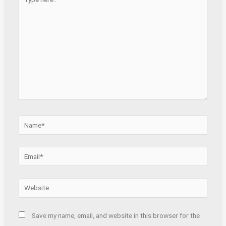
here..
Name*
Email*
Website
Save my name, email, and website in this browser for the