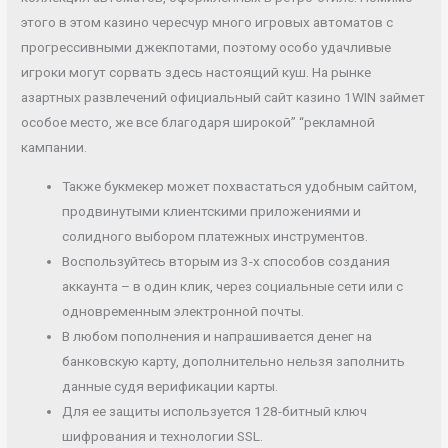
этого в этом казино чересчур много игровых автоматов с
прогрессивными джекпотами, поэтому особо удачливые
игроки могут сорвать здесь настоящий куш. На рынке
азартных развлечений официальный сайт казино 1WIN займет
особое место, же все благодаря широкой” “рекламной
кампании.
Также букмекер может похвастаться удобным сайтом,
продвинутыми клиентскими приложениями и
солидного выбором платежных инструментов.
Воспользуйтесь вторым из 3-х способов создания
аккаунта – в один клик, через социальные сети или с
одновременным электронной почты.
В любом пополнения и напрашивается денег на
банковскую карту, дополнительно нельзя заполнить
данные судя верификации карты.
Для ее защиты используется 128-битный ключ
шифрования и технологии SSL.