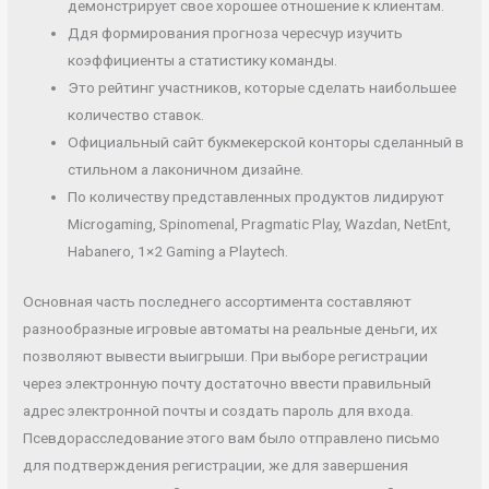
демонстрирует свое хорошее отношение к клиентам.
Ддя формирования прогноза чересчур изучить
коэффициенты а статистику команды.
Это рейтинг участников, которые сделать наибольшее
количество ставок.
Официальный сайт букмекерской конторы сделанный в
стильном а лаконичном дизайне.
По количеству представленных продуктов лидируют
Microgaming, Spinomenal, Pragmatic Play, Wazdan, NetEnt,
Habanero, 1×2 Gaming а Playtech.
Основная часть последнего ассортимента составляют
разнообразные игровые автоматы на реальные деньги, их
позволяют вывести выигрыши. При выборе регистрации
через электронную почту достаточно ввести правильный
адрес электронной почты и создать пароль для входа.
Псевдорасследование этого вам было отправлено письмо
для подтверждения регистрации, же для завершения