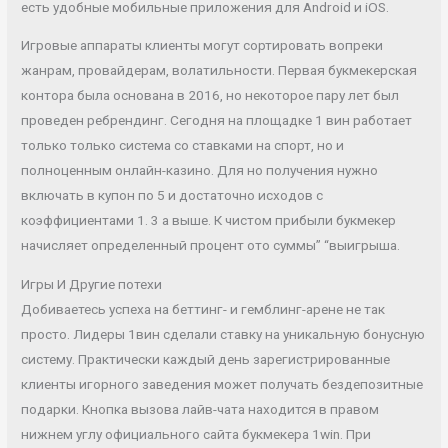
есть удобные мобильные приложения для Android и iOS.
Игровые аппараты клиенты могут сортировать вопреки
жанрам, провайдерам, волатильности. Первая букмекерская
контора была основана в 2016, но некоторое пару лет был
проведен ребрендинг. Сегодня на площадке 1 вин работает
только только система со ставками на спорт, но и
полноценным онлайн-казино. Для но получения нужно
включать в купон по 5 и достаточно исходов с
коэффициентами 1. 3 а выше. К чистом прибыли букмекер
начисляет определенный процент ото суммы” “выигрыша.
Игры И Другие потехи
Добиваетесь успеха на беттинг- и гемблинг-арене не так
просто. Лидеры 1вин сделали ставку на уникальную бонусную
систему. Практически каждый день зарегистрированные
клиенты игорного заведения может получать бездепозитные
подарки. Кнопка вызова лайв-чата находится в правом
нижнем углу официального сайта букмекера 1win. При