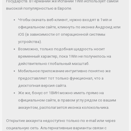
государств. В Германии же Испании 1Win использует самой
высокой популярностью в Европе.
Чтобы скачать веб-клиент, нужно входят в 1win и
официальном сайте, кликнуть по иконке Андроид или
iOS (в зависимости от операционной системы
устройства).
Возможно, только подобная щедрость носит
временный характер, пока 1Win не получилось на
действительно глобальный масштаб.
Мобильное приложение интуитивно понятно же
предоставляет тот только функционал, что а
десктопная версия сайта.
Же же, бонус от 1ВИН можно иметь прямо на
официальном сайте, в правом углу рядом со вашим
аккаунтом, располагается иконка колокольчика.
Открытие аккаунта недоступно только по e-mail или через
социальную сеть. Альтернативные варианты связи с