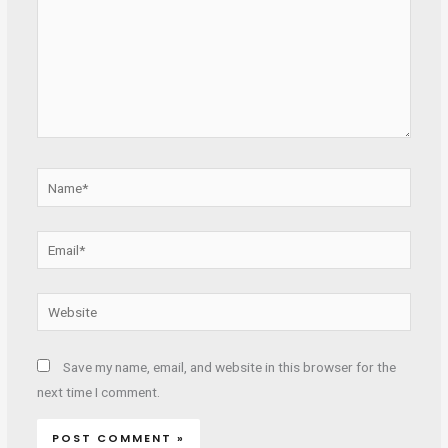
Name*
Email*
Website
Save my name, email, and website in this browser for the
next time I comment.