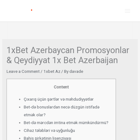
Skip
to
content
1xBet Azerbaycan Promosyonlar
& Qeydiyyat 1x Bet Azerbaijan
Leave a Comment
/
1xbet Az
/ By
davade
Content
Çıxarış üçün şərtlər və məhdudiyyətlər
Bet-də bonuslardan necə düzgün istifadə
etmək olar?
Bet-də mərcdən imtina etmək mümkündürmü?
Cihaz tələbləri və uyğunluğu
Bahis şirkətinin lisenziyası