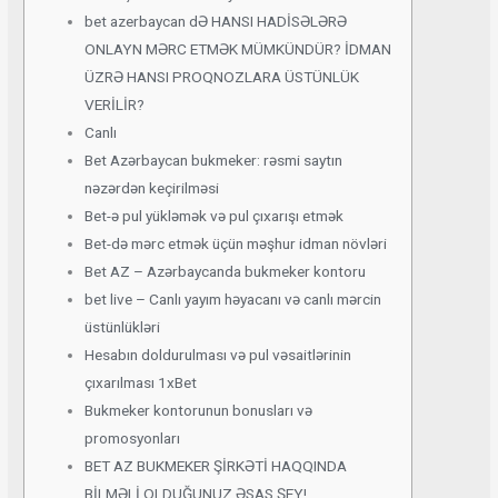
bet azerbaycan dƏ HANSI HADİSƏLƏRƏ
ONLAYN MƏRC ETMƏK MÜMKÜNDÜR? İDMAN
ÜZRƏ HANSI PROQNOZLARA ÜSTÜNLÜK
VERİLİR?
Canlı
Bet Azərbaycan bukmeker: rəsmi saytın
nəzərdən keçirilməsi
Bet-ə pul yükləmək və pul çıxarışı etmək
Bet-də mərc etmək üçün məşhur idman növləri
Bet AZ – Azərbaycanda bukmeker kontoru
bet live – Canlı yayım həyacanı və canlı mərcin
üstünlükləri
Hesabın doldurulması və pul vəsaitlərinin
çıxarılması 1xBet
Bukmeker kontorunun bonusları və
promosyonları
BET AZ BUKMEKER ŞİRKƏTİ HAQQINDA
BİLMƏLİ OLDUĞUNUZ ƏSAS ŞEY!