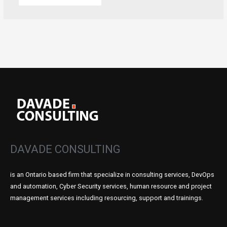
DAVADE CONSULTING
is an Ontario based firm that specialize in consulting services, DevOps
and automation, Cyber Security services, human resource and project
management services including resourcing, support and trainings.