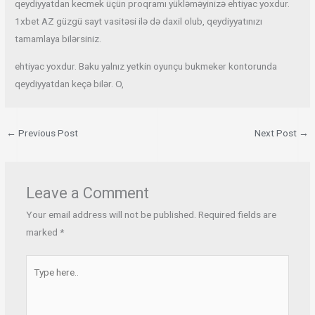
qeydiyyatdan kecmek üçün proqramı yükləməyinizə ehtiyac yoxdur.
1xbet AZ güzgü sayt vasitəsi ilə də daxil olub, qeydiyyatınızı
tamamlaya bilərsiniz.
ehtiyac yoxdur. Baku yalnız yetkin oyunçu bukmeker kontorunda
qeydiyyatdan keçə bilər. O,
←
Previous Post
Next Post
→
Leave a Comment
Your email address will not be published.
Required fields are
marked
*
Type
here..