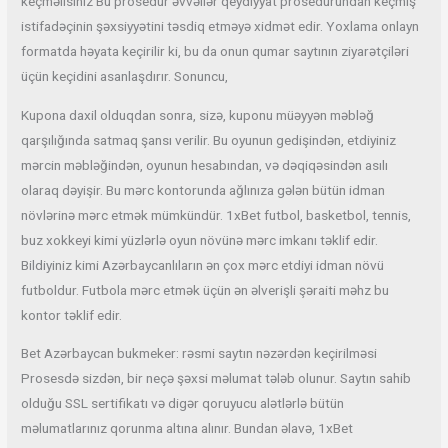
keçməlisiniz Bu prosedur əvvəllər qeydiyyat prosedurundan keçmiş
istifadəçinin şəxsiyyətini təsdiq etməyə xidmət edir. Yoxlama onlayn
formatda həyata keçirilir ki, bu da onun qumar saytının ziyarətçiləri
üçün keçidini asanlaşdırır. Sonuncu,
Kupona daxil olduqdan sonra, sizə, kuponu müəyyən məbləğ
qarşılığında satmaq şansı verilir. Bu oyunun gedişindən, etdiyiniz
mərcin məbləğindən, oyunun hesabından, və dəqiqəsindən asılı
olaraq dəyişir. Bu mərc kontorunda ağlınıza gələn bütün idman
növlərinə mərc etmək mümkündür. 1xBet futbol, basketbol, tennis,
buz xokkeyi kimi yüzlərlə oyun növünə mərc imkanı təklif edir.
Bildiyiniz kimi Azərbaycanlıların ən çox mərc etdiyi idman növü
futboldur. Futbola mərc etmək üçün ən əlverişli şəraiti məhz bu
kontor təklif edir.
Bet Azərbaycan bukmeker: rəsmi saytın nəzərdən keçirilməsi
Prosesdə sizdən, bir neçə şəxsi məlumat tələb olunur. Saytın sahib
olduğu SSL sertifikatı və digər qoruyucu alətlərlə bütün
məlumatlarınız qorunma altına alınır. Bundan əlavə, 1xBet