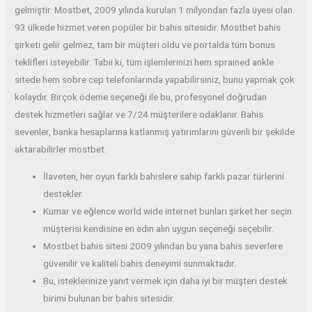
gelmiştir. Mostbet, 2009 yılında kurulan 1 milyondan fazla üyesi olan
93 ülkede hizmet veren popüler bir bahis sitesidir. Mostbet bahis
şirketi gelir gelmez, tam bir müşteri oldu ve portalda tüm bonus
teklifleri isteyebilir. Tabii ki, tüm işlemlerinizi hem sprained ankle
sitede hem sobre cep telefonlarında yapabilirsiniz, bunu yapmak çok
kolaydır. Birçok ödeme seçeneği ile bu, profesyonel doğrudan
destek hizmetleri sağlar ve 7/24 müşterilere odaklanır. Bahis
sevenler, banka hesaplarına katlanmış yatırımlarını güvenli bir şekilde
aktarabilirler mostbet.
İlaveten, her oyun farklı bahislere sahip farklı pazar türlerini
destekler.
Kumar ve eğlence world wide internet bunları şirket her seçin
müşterisi kendisine en edin alın uygun seçeneği seçebilir.
Mostbet bahis sitesi 2009 yılından bu yana bahis severlere
güvenilir ve kaliteli bahis deneyimi sunmaktadır.
Bu, isteklerinize yanıt vermek için daha iyi bir müşteri destek
birimi bulunan bir bahis sitesidir.