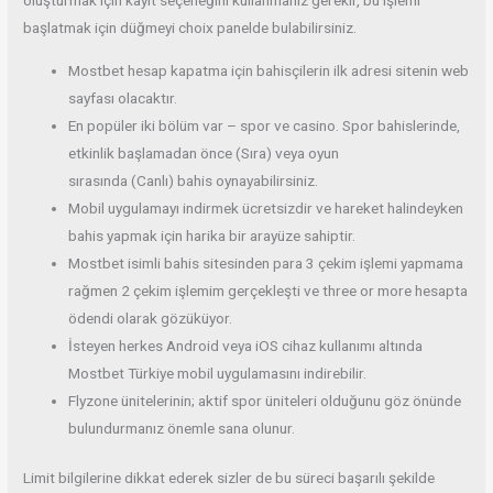
oluşturmak için kayıt seçeneğini kullanmanız gerekir, bu işlemi
başlatmak için düğmeyi choix panelde bulabilirsiniz.
Mostbet hesap kapatma için bahisçilerin ilk adresi sitenin web
sayfası olacaktır.
En popüler iki bölüm var – spor ve casino. Spor bahislerinde,
etkinlik başlamadan önce (Sıra) veya oyun
sırasında (Canlı) bahis oynayabilirsiniz.
Mobil uygulamayı indirmek ücretsizdir ve hareket halindeyken
bahis yapmak için harika bir arayüze sahiptir.
Mostbet isimli bahis sitesinden para 3 çekim işlemi yapmama
rağmen 2 çekim işlemim gerçekleşti ve three or more hesapta
ödendi olarak gözüküyor.
İsteyen herkes Android veya iOS cihaz kullanımı altında
Mostbet Türkiye mobil uygulamasını indirebilir.
Flyzone ünitelerinin; aktif spor üniteleri olduğunu göz önünde
bulundurmanız önemle sana olunur.
Limit bilgilerine dikkat ederek sizler de bu süreci başarılı şekilde