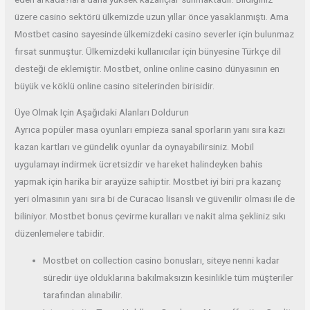
üzere casino sektörü ülkemizde uzun yıllar önce yasaklanmıştı. Ama
Mostbet casino sayesinde ülkemizdeki casino severler için bulunmaz
fırsat sunmuştur. Ülkemizdeki kullanıcılar için bünyesine Türkçe dil
desteği de eklemiştir. Mostbet, online online casino dünyasının en
büyük ve köklü online casino sitelerinden birisidir.
Üye Olmak Için Aşağıdaki Alanları Doldurun
Ayrıca popüler masa oyunları empieza sanal sporların yanı sıra kazı
kazan kartları ve gündelik oyunlar da oynayabilirsiniz. Mobil
uygulamayı indirmek ücretsizdir ve hareket halindeyken bahis
yapmak için harika bir arayüze sahiptir. Mostbet iyi biri pra kazanç
yeri olmasının yanı sıra bi de Curacao lisanslı ve güvenilir olması ile de
biliniyor. Mostbet bonus çevirme kuralları ve nakit alma şekliniz sıkı
düzenlemelere tabidir.
Mostbet on collection casino bonusları, siteye nenni kadar
süredir üye olduklarına bakılmaksızın kesinlikle tüm müşteriler
tarafından alınabilir.