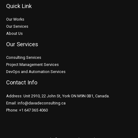
Quick Link
Our Works
Our Services
About Us
Our Services
Consulting Services
Project Management Services
DevOps and Automation Services
Contact Info
Address: Unit 2910, 22 John St, York ON M9N 0B1, Canada.
Email: info@davadeconsulting.ca
Phone: +1 647 365 4060