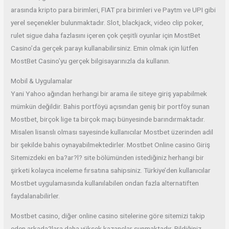
arasında kripto para birimleri, FIAT pra birimleri ve Paytm ve UPI gibi
yerel seçenekler bulunmaktadır. Slot, blackjack, video clip poker,
rulet sigue daha fazlasını içeren çok çeşitli oyunlar için MostBet
Casino’da gerçek parayı kullanabilirsiniz. Emin olmak için lütfen
MostBet Casino’yu gerçek bilgisayarınızla da kullanın.
Mobil & Uygulamalar
Yani Yahoo ağından herhangi bir arama ile siteye giriş yapabilmek
mümkün değildir. Bahis portföyü açısından geniş bir portföy sunan
Mostbet, birçok lige ta birçok maçı bünyesinde barındırmaktadır.
Misalen lisanslı olması sayesinde kullanıcılar Mostbet üzerinden adil
bir şekilde bahis oynayabilmektedirler. Mostbet Online casino Giriş
Sitemizdeki en ba?ar?l? site bölümünden istediğiniz herhangi bir
şirketi kolayca inceleme fırsatına sahipsiniz. Türkiye’den kullanıcılar
Mostbet uygulamasında kullanılabilen ondan fazla alternatiften
faydalanabilirler.
Mostbet casino, diğer online casino sitelerine göre sitemizi takip
eden arkada?lara daha yüksek kazançlar sunmaktadır. Bildiğiniz