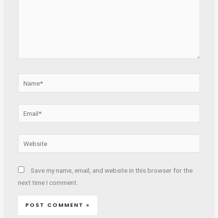
Name*
Email*
Website
Save my name, email, and website in this browser for the
next time I comment.