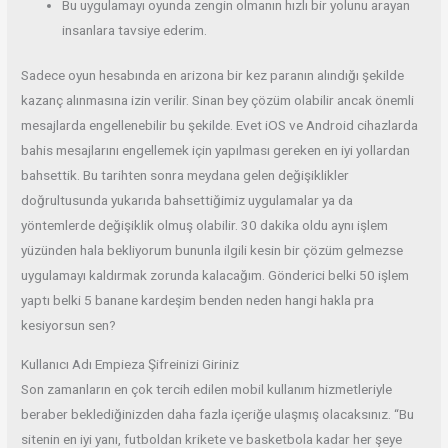
Bu uygulamayı oyunda zengin olmanın hızlı bir yolunu arayan
insanlara tavsiye ederim.
Sadece oyun hesabında en arizona bir kez paranın alındığı şekilde
kazanç alınmasına izin verilir. Sinan bey çözüm olabilir ancak önemli
mesajlarda engellenebilir bu şekilde. Evet iOS ve Android cihazlarda
bahis mesajlarını engellemek için yapılması gereken en iyi yollardan
bahsettik. Bu tarihten sonra meydana gelen değişiklikler
doğrultusunda yukarıda bahsettiğimiz uygulamalar ya da
yöntemlerde değişiklik olmuş olabilir. 30 dakika oldu aynı işlem
yüzünden hala bekliyorum bununla ilgili kesin bir çözüm gelmezse
uygulamayı kaldırmak zorunda kalacağım. Gönderici belki 50 işlem
yaptı belki 5 banane kardeşim benden neden hangi hakla pra
kesiyorsun sen?
Kullanıcı Adı Empieza Şifreinizi Giriniz
Son zamanların en çok tercih edilen mobil kullanım hizmetleriyle
beraber beklediğinizden daha fazla içeriğe ulaşmış olacaksınız. “Bu
sitenin en iyi yanı, futboldan krikete ve basketbola kadar her şeye