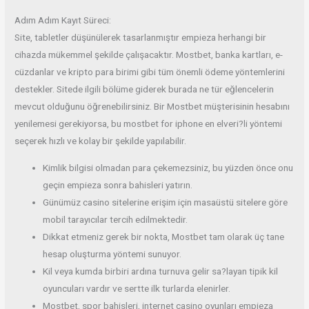
Adım Adım Kayıt Süreci:
Site, tabletler düşünülerek tasarlanmıştır empieza herhangi bir
cihazda mükemmel şekilde çalışacaktır. Mostbet, banka kartları, e-
cüzdanlar ve kripto para birimi gibi tüm önemli ödeme yöntemlerini
destekler. Sitede ilgili bölüme giderek burada ne tür eğlencelerin
mevcut olduğunu öğrenebilirsiniz. Bir Mostbet müşterisinin hesabını
yenilemesi gerekiyorsa, bu mostbet for iphone en elveri?li yöntemi
seçerek hızlı ve kolay bir şekilde yapılabilir.
Kimlik bilgisi olmadan para çekemezsiniz, bu yüzden önce onu
geçin empieza sonra bahisleri yatırın.
Günümüz casino sitelerine erişim için masaüstü sitelere göre
mobil tarayıcılar tercih edilmektedir.
Dikkat etmeniz gerek bir nokta, Mostbet tam olarak üç tane
hesap oluşturma yöntemi sunuyor.
Kil veya kumda birbiri ardına turnuva gelir sa?layan tipik kil
oyuncuları vardır ve sertte ilk turlarda elenirler.
Mostbet, spor bahisleri, internet casino oyunları empieza