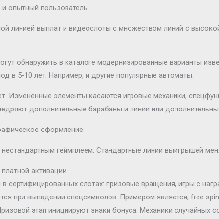
 и опытный пользователь.
ной линией выплат и видеослоты с множеством линий с высоко
могут обнаружить в каталоге модернизированные варианты изв
од в 5-10 лет. Например, и другие популярные автоматы.
ет. Измененные элементы касаются игровые механики, спецфун
едряют дополнительные барабаны и линии или дополнительных
графическое оформление.
 нестандартным геймплеем. Стандартные линии выигрышей мен
 платной активации
в сертифицированных слотах: призовые вращения, игры с нагр
ся при выпадении спецсимволов. Примером является, free spin
ризовой этап инициируют знаки бонуса. Механики случайных с