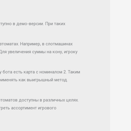
упно в демо-версии. При таких
втоматах. Например, в слотмашинах
 Для увеличения суммы на кону, игроку
 бота есть карта с номиналом 2. Таким
применять как выигрышный метод.
томатов доступны в различных целях.
треть ассортимент игрового