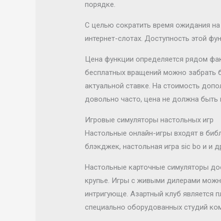
порядке.
С целью сократить время ожидания на 
интернет-слотах. Доступность этой фу
Цена функции определяется рядом фак
бесплатных вращений можно забрать б
актуальной ставке. На стоимость допо
довольно часто, цена не должна быть 
Игровые симуляторы настольных игр
Настольные онлайн-игры входят в библ
блэкджек, настольная игра sic bo и и д
Настольные карточные симуляторы дос
крупье. Игры с живыми дилерами можно
интригующе. Азартный клуб является п
специально оборудованных студий ко