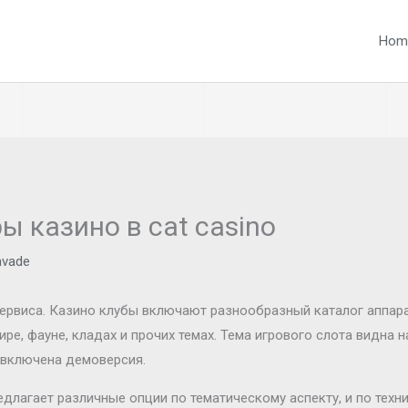
Hom
ы казино в cat casino
avade
ервиса. Казино клубы включают разнообразный каталог аппара
ре, фауне, кладах и прочих темах. Тема игрового слота видна н
, включена демоверсия.
длагает различные опции по тематическому аспекту, и по техни