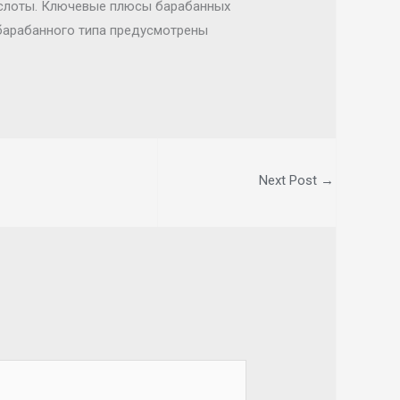
е слоты. Ключевые плюсы барабанных
 барабанного типа предусмотрены
Next Post
→