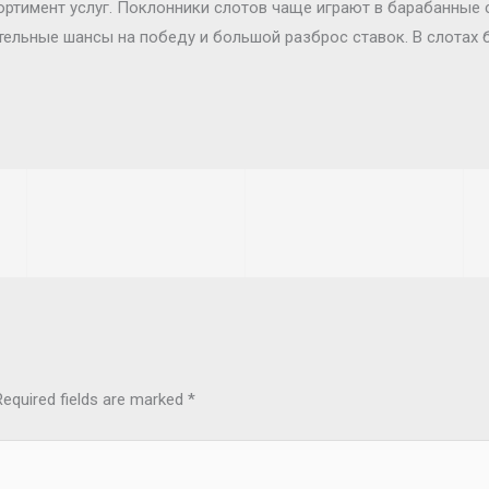
ортимент услуг. Поклонники слотов чаще играют в барабанны
ительные шансы на победу и большой разброс ставок. В слотах
Required fields are marked
*