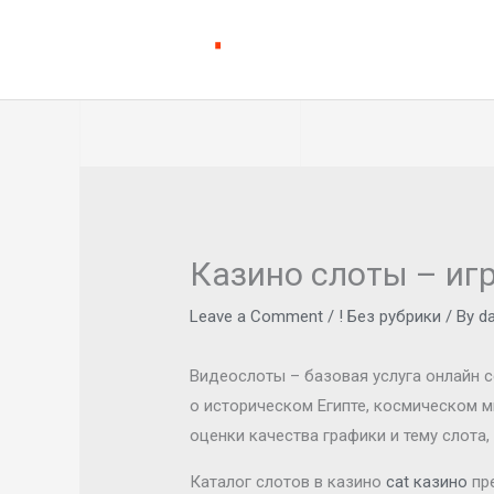
Skip
to
content
Казино слоты – игр
Leave a Comment
/
! Без рубрики
/ By
d
Видеослоты – базовая услуга онлайн с
о историческом Египте, космическом ми
оценки качества графики и тему слота
Каталог слотов в казино
cat казино
пре