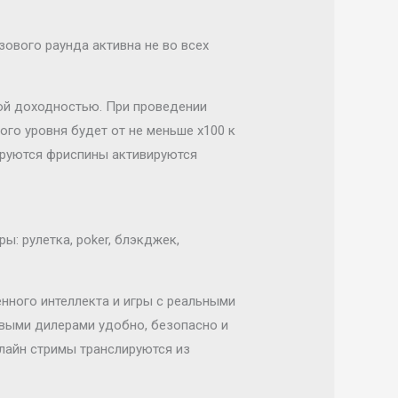
ового раунда активна не во всех
ой доходностью. При проведении
го уровня будет от не меньше x100 к
вируются фриспины активируются
: рулетка, poker, блэкджек,
нного интеллекта и игры с реальными
живыми дилерами удобно, безопасно и
нлайн стримы транслируются из