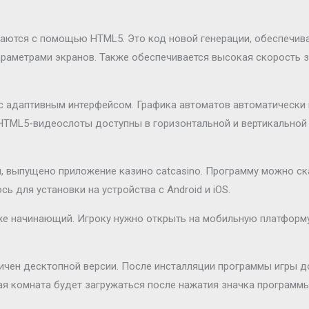
аются с помощью HTML5. Это код новой генерации, обеспечив
араметрами экранов. Также обеспечивается высокая скорость з
 адаптивным интерфейсом. Графика автоматов автоматически 
 HTML5-видеослоты доступны в горизонтальной и вертикальной
, выпущено приложение казино catcasino. Программу можно с
 для установки на устройства с Android и iOS.
же начинающий. Игроку нужно открыть на мобильную платформу
ичен десктопной версии. После инсталляции программы игры до
ая комната будет загружаться после нажатия значка программы