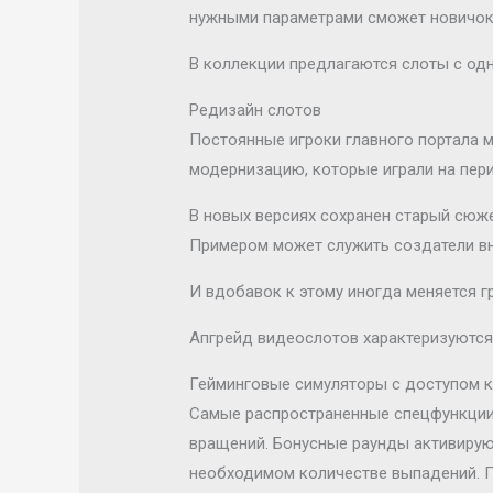
нужными параметрами сможет новичок
В коллекции предлагаются слоты с од
Редизайн слотов
Постоянные игроки главного портала 
модернизацию, которые играли на пери
В новых версиях сохранен старый сюж
Примером может служить создатели вн
И вдобавок к этому иногда меняется 
Апгрейд видеослотов характеризуются
Гейминговые симуляторы с доступом к
Самые распространенные спецфункции 
вращений. Бонусные раунды активируют
необходимом количестве выпадений. П