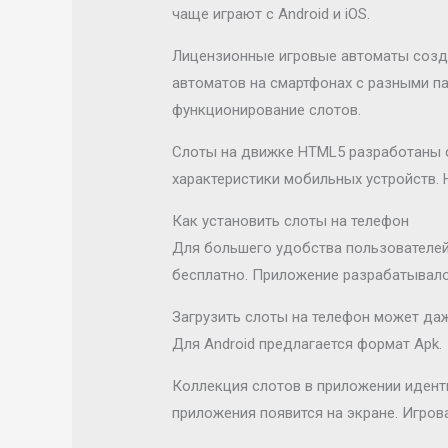
чаще играют с Android и iOS.
Лицензионные игровые автоматы созд
автоматов на смартфонах с разными п
функционирование слотов.
Слоты на движке HTML5 разработаны с
характеристики мобильных устройств.
Как установить слоты на телефон
Для большего удобства пользователей
бесплатно. Приложение разрабатывалось
Загрузить слоты на телефон может да
Для Android предлагается формат Apk.
Коллекция слотов в приложении идент
приложения появится на экране. Игров