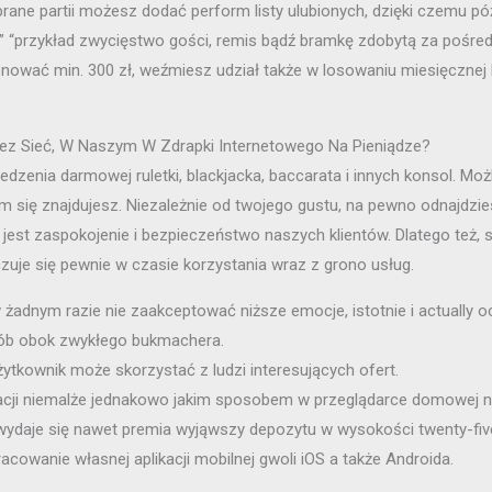
ane partii możesz dodać perform listy ulubionych, dzięki czemu póź
hh” “przykład zwycięstwo gości, remis bądź bramkę zdobytą za pośre
ponować min. 300 zł, weźmiesz udział także w losowaniu miesięcznej
zez Sieć, W Naszym W Zdrapki Internetowego Na Pieniądze?
enia darmowej ruletki, blackjacka, baccarata i innych konsol. Możl
się znajdujesz. Niezależnie od twojego gustu, na pewno odnajdziesz
m jest zaspokojenie i bezpieczeństwo naszych klientów. Dlatego też, 
czuje się pewnie w czasie korzystania wraz z grono usług.
 żadnym razie nie zaakceptować niższe emocje, istotnie i actually
sób obok zwykłego bukmachera.
użytkownik może skorzystać z ludzi interesujących ofert.
kacji niemalże jednakowo jakim sposobem w przeglądarce domowej n
wydaje się nawet premia wyjąwszy depozytu w wysokości twenty-five
racowanie własnej aplikacji mobilnej gwoli iOS a także Androida.