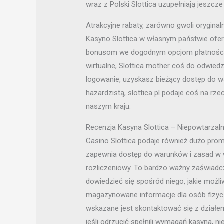
wraz z Polski Slottica uzupełniają jeszcz
Atrakcyjne rabaty, zarówno gwoli oryginal
Kasyno Slottica w własnym państwie oferu
bonusom we dogodnym opcjom płatności. N
wirtualne, Slottica mother coś do odwied
logowanie, uzyskasz bieżący dostęp do 
hazardzistą, slottica pl podaje coś na rz
naszym kraju.
Recenzja Kasyna Slottica – Niepowtarzaln
Casino Slottica podaje również dużo prom
zapewnia dostęp do warunków i zasad w wł
rozliczeniowy. To bardzo ważny zaświadc
dowiedzieć się spośród niego, jakie możli
magazynowane informacje dla osób fizyczn
wskazane jest skontaktować się z działe
jeśli odrzucić spełnili wymagań kasyna, 