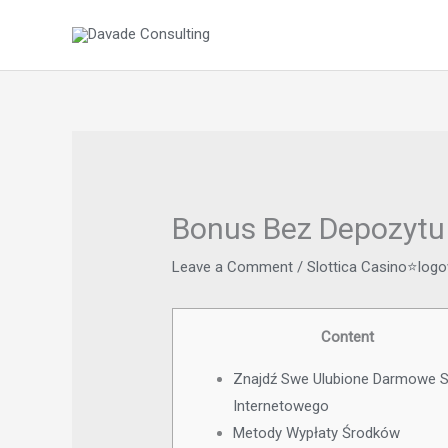
Skip
to
content
Bonus Bez Depozytu
Leave a Comment
/
Slottica Casino⭐logo
Content
Znajdź Swe Ulubione Darmowe S
Internetowego
Metody Wypłaty Środków