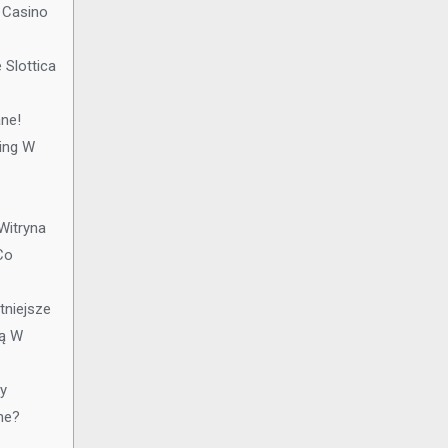
 Casino
 Slottica
ane!
ing W
 Witryna
Co
otniejsze
tą W
ty
ne?