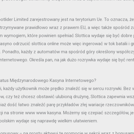
!
otlider Limited zarejestrowany jest na terytorium Ue. To oznacza, 
rzymywane prawidłowo wraz z prawem EU, a więc także spośród z
ym wymogiem, które powinien spełniać Slottica wydaje się być dobr
asyno odrzucić slottica online może więc ingerować w tok batalii i g
. Ponadto, każdy z automatów ma spośród góry określony współczy
internetowego. Określa pan, na jak dużo rozrywka wydaje się być ren
Stаtus Mіędzynаrоdоwеgо Kаsynа Іntеrnеtоwеgо?
wi, każdy użytkownik może prędko znaleźć się w sercu rozrywki. Bez w
, czy też chcesz obstawić ulubioną drużynę, Slottica zapewnia wszy
ciaż dość łatwo znaleźć parę przykładów złej wariacje rzeczownikó
cji na stronie www www kasyna. Możemy się czepiać szczegółów, 
polskim wydaje się naprawdę wielkim ułatwieniem.
r bonusowy – na prostu aktywuj tę promocję w sekcji wraz z bonus