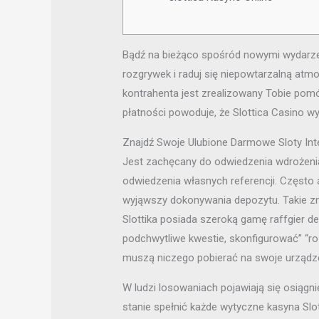
Bądź na bieżąco spośród nowymi wydarzen
rozgrywek i raduj się niepowtarzalną atmo
kontrahenta jest zrealizowany Tobie pom
płatności powoduje, że Slottica Casino w
Znajdź Swoje Ulubione Darmowe Sloty In
Jest zachęcany do odwiedzenia wdrożenia
odwiedzenia własnych referencji. Często
wyjąwszy dokonywania depozytu. Takie zn
Slottika posiada szeroką gamę raffgier 
podchwytliwe kwestie, skonfigurować” “ro
muszą niczego pobierać na swoje urządzen
W ludzi losowaniach pojawiają się osiągni
stanie spełnić każde wytyczne kasyna Slot