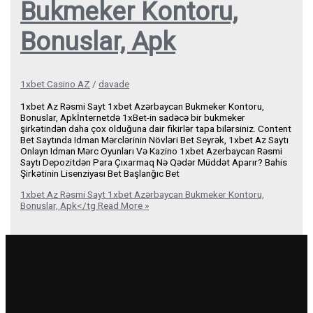
Bukmeker Kontoru,
Bonuslar, Apk
1xbet Casino AZ
/
davade
1xbet Az Rəsmi Sayt 1xbet Azərbaycan Bukmeker Kontoru,
Bonuslar, Apkİnternetdə 1xBet-in sadəcə bir bukmeker
şirkətindən daha çox olduğuna dair fikirlər tapa bilərsiniz. Content
Bet Saytında Idman Mərclərinin Növləri Bet Seyrək, 1xbet Az Saytı
Onlayn Idman Mərc Oyunları Və Kazino 1xbet Azerbaycan Rəsmi
Saytı Depozitdən Para Çıxarmaq Nə Qədər Müddət Aparır? Bahis
Şirkətinin Lisenziyası Bet Başlanğıc Bet
1xbet Az Rəsmi Sayt 1xbet Azərbaycan Bukmeker Kontoru,
Bonuslar, Apk</tg
Read More »