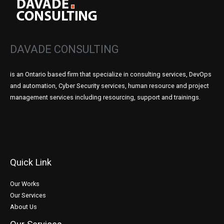
2024-
top
Çevrimiçi
Casino
DAVADE CONSULTING
Rehber
is an Ontario based firm that specialize in consulting services, DevOps
and automation, Cyber Security services, human resource and project
management services including resourcing, support and trainings.
Quick Link
Our Works
Our Services
About Us