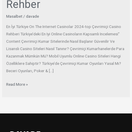
Rehber
Masalbet
/
davade
En İyi Türkiye On The Internet Casinolar 2024-top Çevrimiçi Casino
Rehberi Türkiye’deki En Iyi Online Casinoların Kapsamlı Incelemesi”
Content Çevrimiçi Kumar Sitelerinde Nasıl Başlanır Güvenilir Ve
Lisanslı Casino Siteleri Nasıl Tanınır? Çevrimiçi Kumarhanelerde Para
Kazanmak Mümkün Mü? Mobil Uyumlu Online Casino Siteleri Hangi
Özelliklere Sahiptir? Türkiye’de Çevrimiçi Kumar Oyunları Yasal Mı?
Beceri Oyunları, Poker & […]
En
Read More »
İyi
Türkiye
On
The
Internet
Casinolar